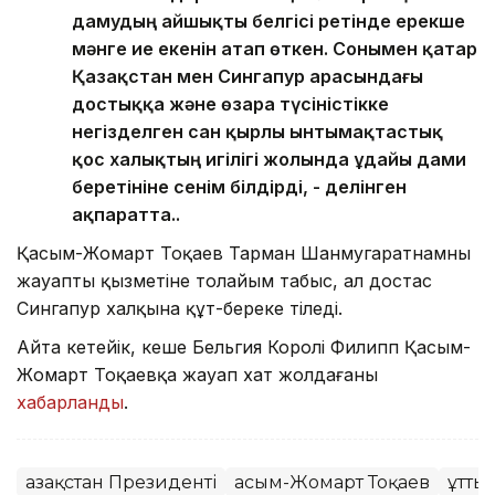
дамудың айшықты белгісі ретінде ерекше
мәнге ие екенін атап өткен. Сонымен қатар
Қазақстан мен Сингапур арасындағы
достыққа және өзара түсіністікке
негізделген сан қырлы ынтымақтастық
қос халықтың игілігі жолында ұдайы дами
беретініне сенім білдірді, - делінген
ақпаратта..
Қасым-Жомарт Тоқаев Тарман Шанмугаратнамның
жауапты қызметіне толайым табыс, ал достас
Сингапур халқына құт-береке тіледі.
Айта кетейік, кеше Бельгия Королі Филипп Қасым-
Жомарт Тоқаевқа жауап хат жолдағаны
хабарланды
.
Қазақстан Президенті
Қасым-Жомарт Тоқаев
Құтты