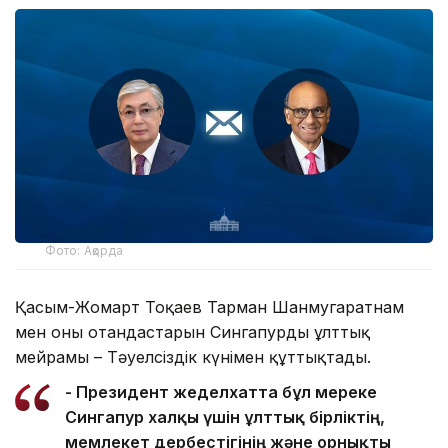
Фото: Ақорда
Қасым-Жомарт Тоқаев Тарман Шанмугаратнам
мен оның отандастарын Сингапурдың ұлттық
мейрамы – Тәуелсіздік күнімен құттықтады.
- Президент жеделхатта бұл мереке
Сингапур халқы үшін ұлттық бірліктің,
мемлекет дербестігінің және орнықты