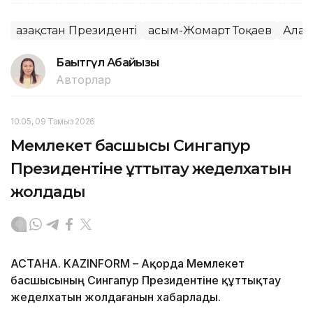
Қазақстан Президенті
Қасым-Жомарт Тоқаев
Алат
Бақытгүл Абайқызы
Авторлар
10:05, 09 Тамыз 2026
Мемлекет басшысы Сингапур
Президентіне құттықтау жеделхатын
жолдады
АСТАНА. KAZINFORM – Ақорда Мемлекет
басшысының Сингапур Президентіне құттықтау
жеделхатын жолдағанын хабарлады.