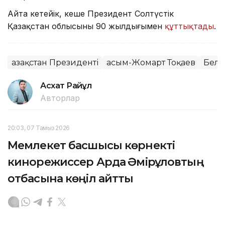
Айта кетейік, кеше Президент Солтүстік
Қазақстан облысының 90 жылдығымен
құттықтады
.
Қазақстан Президенті
Қасым-Жомарт Тоқаев
Бель
Асхат Райқұл
Авторлар
20:03, 07 Тамыз 2026
Мемлекет басшысы көрнекті
кинорежиссер Ардақ Әмірқұловтың
отбасына көңіл айтты