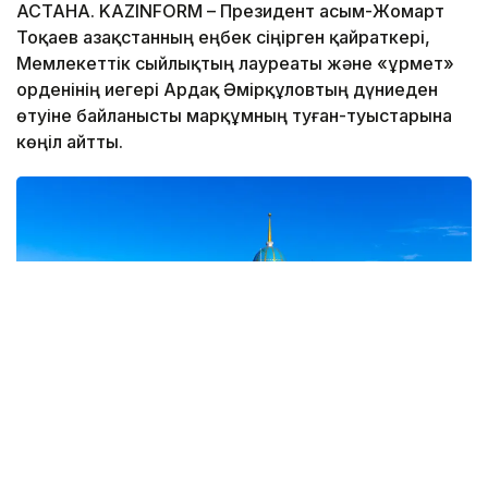
АСТАНА. KAZINFORM – Президент Қасым-Жомарт
Тоқаев Қазақстанның еңбек сіңірген қайраткері,
Мемлекеттік сыйлықтың лауреаты және «Құрмет»
орденінің иегері Ардақ Әмірқұловтың дүниеден
өтуіне байланысты марқұмның туған-туыстарына
көңіл айтты.
Фото: Kazinform