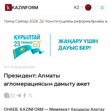
KAZINFORM
KZ
Сайлау-2026
Конституциялық реформа
Арнайы жо
Тренд:
15:11, 02 Маусым 2026
Президент: Алматы
агломерациясын дамыту қажет
ҚОНАЕВ. KAZINFORM — Мемлекет басшысы Алатау