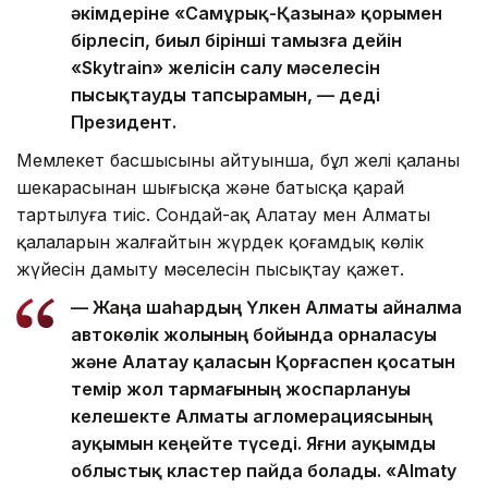
әкімдеріне «Самұрық-Қазына» қорымен
бірлесіп, биыл бірінші тамызға дейін
«Skytrain» желісін салу мәселесін
пысықтауды тапсырамын, — деді
Президент.
Мемлекет басшысының айтуынша, бұл желі қаланың
шекарасынан шығысқа және батысқа қарай
тартылуға тиіс. Сондай-ақ Алатау мен Алматы
қалаларын жалғайтын жүрдек қоғамдық көлік
жүйесін дамыту мәселесін пысықтау қажет.
— Жаңа шаһардың Үлкен Алматы айналма
автокөлік жолының бойында орналасуы
және Алатау қаласын Қорғаспен қосатын
темір жол тармағының жоспарлануы
келешекте Алматы агломерациясының
ауқымын кеңейте түседі. Яғни ауқымды
облыстық кластер пайда болады. «Almaty