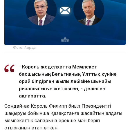
Фото: Ақорда
- Король жеделхатта Мемлекет
басшысының Бельгияның Ұлттық күніне
орай білдірген жылы лебізіне шынайы
ризашылығын жеткізген, - делінген
ақпаратта.
Сондай-ақ Король Филипп биыл Президенттің
шақыруы бойынша Қазақстанға жасайтын алдағы
мемлекеттік сапарына ерекше мән беріп
отырғанын атап өткен.