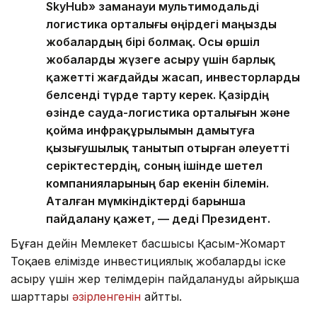
SkyHub» заманауи мультимодальді
логистика орталығы өңірдегі маңызды
жобалардың бірі болмақ. Осы өршіл
жобаларды жүзеге асыру үшін барлық
қажетті жағдайды жасап, инвесторларды
белсенді түрде тарту керек. Қазірдің
өзінде сауда-логистика орталығын және
қойма инфрақұрылымын дамытуға
қызығушылық танытып отырған әлеуетті
серіктестердің, соның ішінде шетел
компанияларының бар екенін білемін.
Аталған мүмкіндіктерді барынша
пайдалану қажет, — деді Президент.
Бұған дейін Мемлекет басшысы Қасым-Жомарт
Тоқаев елімізде инвестициялық жобаларды іске
асыру үшін жер телімдерін пайдаланудың айрықша
шарттары
әзірленгенін
айтты.