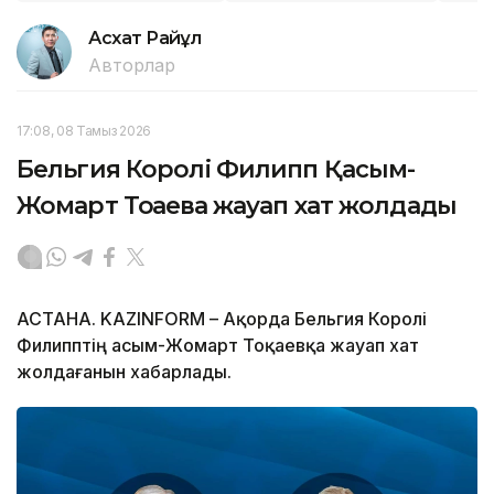
Асхат Райқұл
Авторлар
17:08, 08 Тамыз 2026
Бельгия Королі Филипп Қасым-
Жомарт Тоқаевқа жауап хат жолдады
АСТАНА. KAZINFORM – Ақорда Бельгия Королі
Филипптің Қасым-Жомарт Тоқаевқа жауап хат
жолдағанын хабарлады.