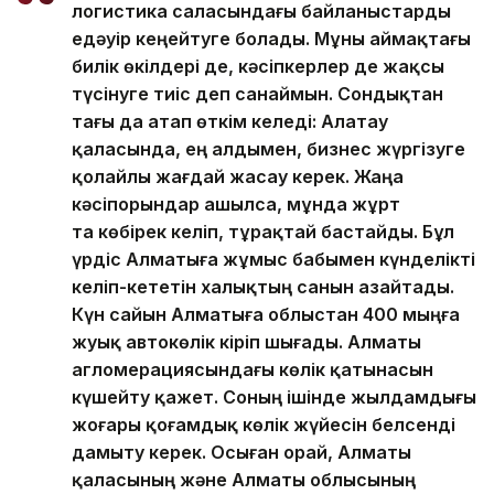
логистика саласындағы байланыстарды
едәуір кеңейтуге болады. Мұны аймақтағы
билік өкілдері де, кәсіпкерлер де жақсы
түсінуге тиіс деп санаймын. Сондықтан
тағы да атап өткім келеді: Алатау
қаласында, ең алдымен, бизнес жүргізуге
қолайлы жағдай жасау керек. Жаңа
кәсіпорындар ашылса, мұнда жұрт
та көбірек келіп, тұрақтай бастайды. Бұл
үрдіс Алматыға жұмыс бабымен күнделікті
келіп-кететін халықтың санын азайтады.
Күн сайын Алматыға облыстан 400 мыңға
жуық автокөлік кіріп шығады. Алматы
агломерациясындағы көлік қатынасын
күшейту қажет. Соның ішінде жылдамдығы
жоғары қоғамдық көлік жүйесін белсенді
дамыту керек. Осыған орай, Алматы
қаласының және Алматы облысының