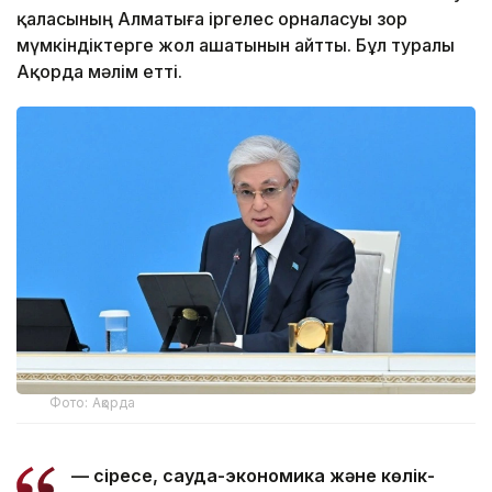
қаласының Алматыға іргелес орналасуы зор
мүмкіндіктерге жол ашатынын айтты. Бұл туралы
Ақорда мәлім етті.
Фото: Ақорда
— Әсіресе, сауда-экономика және көлік-