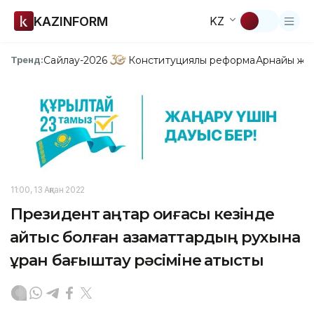
KAZINFORM
KZ
Сайлау-2026
Конституциялық реформа
Арнайы жо
Тренд:
11:00, 13 Ақпан 2022
Президент қаңтар оқиғасы кезінде
қайтыс болған азаматтардың рухына
құран бағыштау рәсіміне қатысты