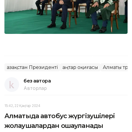
Қазақстан Президенті
Қаңтар оқиғасы
Алматы тр
без автора
Авторлар
15:42, 22 Қаңтар 2024
Алматыда автобус жүргізушілері
жолаушалардан оқшауланады