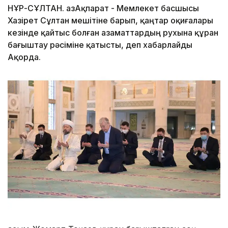
НҰР-СҰЛТАН. ҚазАқпарат - Мемлекет басшысы
Хазірет Сұлтан мешітіне барып, қаңтар оқиғалары
кезінде қайтыс болған азаматтардың рухына құран
бағыштау рәсіміне қатысты, деп хабарлайды
Ақорда.