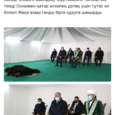
тіледі Сонымен қатар өскелең ұрпақ үшін тұтас ел
болып Жаңа Қазақстанды бірге құруға шақырды.