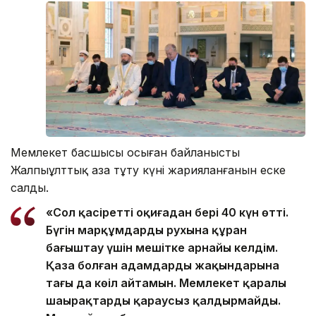
Мемлекет басшысы осыған байланысты
Жалпыұлттық аза тұту күні жарияланғанын еске
салды.
«Сол қасіретті оқиғадан бері 40 күн өтті.
Бүгін марқұмдардың рухына құран
бағыштау үшін мешітке арнайы келдім.
Қаза болған адамдардың жақындарына
тағы да көңіл айтамын. Мемлекет қаралы
шаңырақтарды қараусыз қалдырмайды.