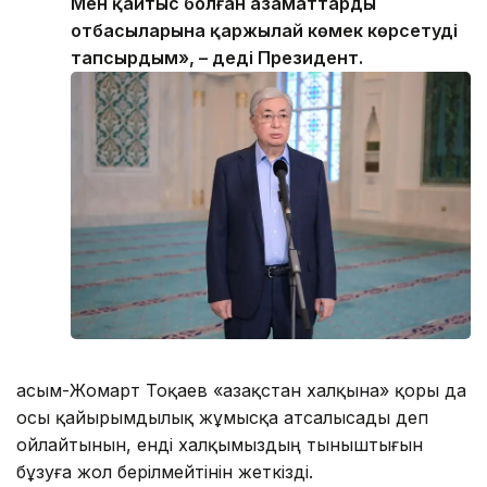
Мен қайтыс болған азаматтардың
отбасыларына қаржылай көмек көрсетуді
тапсырдым», – деді Президент.
Қасым-Жомарт Тоқаев «Қазақстан халқына» қоры да
осы қайырымдылық жұмысқа атсалысады деп
ойлайтынын, енді халқымыздың тыныштығын
бұзуға жол берілмейтінін жеткізді.