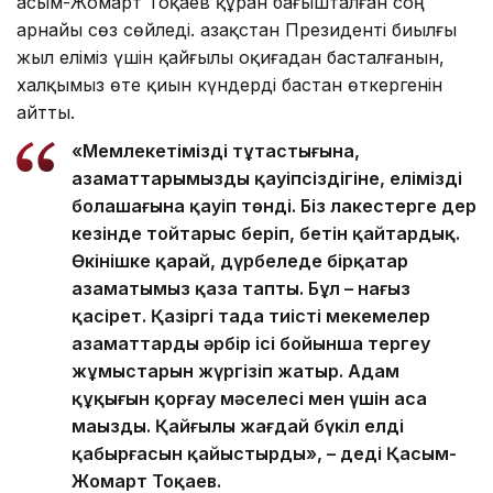
Қасым-Жомарт Тоқаев құран бағышталған соң
арнайы сөз сөйледі. Қазақстан Президенті биылғы
жыл еліміз үшін қайғылы оқиғадан басталғанын,
халқымыз өте қиын күндерді бастан өткергенін
айтты.
«Мемлекетіміздің тұтастығына,
азаматтарымыздың қауіпсіздігіне, еліміздің
болашағына қауіп төнді. Біз лаңкестерге дер
кезінде тойтарыс беріп, бетін қайтардық.
Өкінішке қарай, дүрбелеңде бірқатар
азаматымыз қаза тапты. Бұл – нағыз
қасірет. Қазіргі таңда тиісті мекемелер
азаматтардың әрбір ісі бойынша тергеу
жұмыстарын жүргізіп жатыр. Адам
құқығын қорғау мәселесі мен үшін аса
маңызды. Қайғылы жағдай бүкіл елдің
қабырғасын қайыстырды», – деді Қасым-
Жомарт Тоқаев.