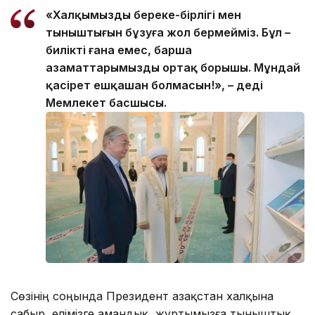
«Халқымыздың береке-бірлігі мен
тыныштығын бұзуға жол бермейміз. Бұл –
биліктің ғана емес, барша
азаматтарымыздың ортақ борышы. Мұндай
қасірет ешқашан болмасын!», – деді
Мемлекет басшысы.
Сөзінің соңында Президент Қазақстан халқына
сабыр, елімізге амандық, жұртымызға тыныштық