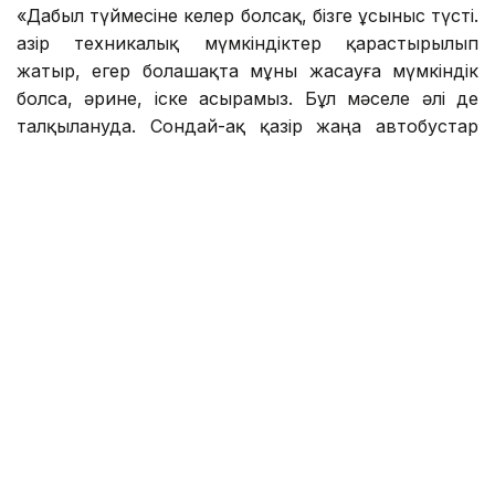
«Дабыл түймесіне келер болсақ, бізге ұсыныс түсті.
Қазір техникалық мүмкіндіктер қарастырылып
жатыр, егер болашақта мұны жасауға мүмкіндік
болса, әрине, іске асырамыз. Бұл мәселе әлі де
талқылануда. Сондай-ақ қазір жаңа автобустар
сатып алынып жатыр, жүргізуші мен жолаушы
арасына қалқа орнатуды жоспарлап отырмыз», -
деп жауап берді қалалық мобильділік
басқармасының басшысы Сағындық Телібаев
журналистермен кездесу барысында.
Басқарма басшысы бұл мәселелер 2023 жылдың
желтоқсанында болған апаттан кейін қарастырыла
бастағанын атап өтті.
Еске салайық, былтыр желтоқсан айының соңында
автобус бір топ адамды қаққан еді.
Полицияның мәліметінше, №47-ші бағыттағы
қоғамдық көліктің ішіндегі жолаушы жанжал