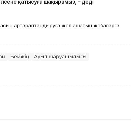
лсене қатысуға шақырамыз, – деді
икасын әртараптандыруға жол ашатын жобаларға
тай
Бейжің
Ауыл шаруашылығы