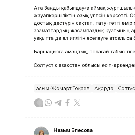
Ата Заңды қабылдауға аймақ жұртшылығы
жауапкершіліктің озық үлгісін көрсетті. 
достық дәстүрін сақтап, тату-тәтті өмір 
азаматтардың жасампаздық қуатының арқ
уақытта да ел игілігін еселеуге атсалыса 
Баршаңызға амандық, толағай табыс тіле
Солтүстік Қазақстан облысы өсіп-өркенде
Қасым-Жомарт Тоқаев
Ақорда
Солтүс
Назым Бөлесова