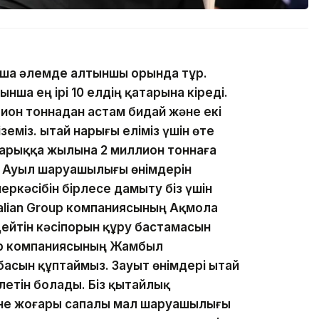
йынша әлемде алтыншы орында тұр.
ша ең ірі 10 елдің қатарына кіреді.
ион тоннадан астам бидай және екі
еміз. Қытай нарығы еліміз үшін өте
 нарыққа жылына 2 миллион тоннаға
. Ауыл шаруашылығы өнімдерін
еркәсібін бірлесе дамыту біз үшін
alian Group компаниясының Ақмола
ейтін кәсіпорын құру бастамасын
up компаниясының Жамбыл
асын құптаймыз. Зауыт өнімдері Қытай
летін болады. Біз қытайлық
әне жоғары сапалы мал шаруашылығы