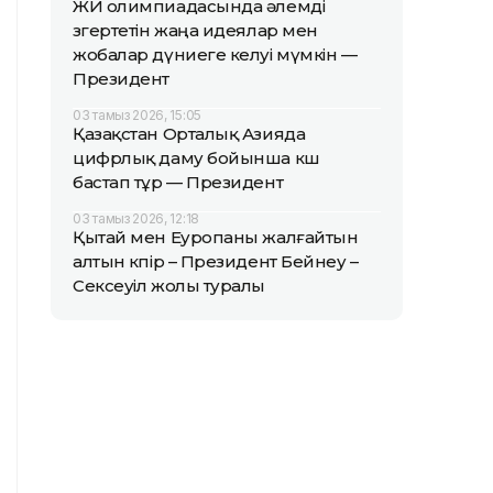
ЖИ олимпиадасында әлемді
өзгертетін жаңа идеялар мен
жобалар дүниеге келуі мүмкін —
Президент
03 тамыз 2026, 15:05
Қазақстан Орталық Азияда
цифрлық даму бойынша көш
бастап тұр — Президент
03 тамыз 2026, 12:18
Қытай мен Еуропаны жалғайтын
алтын көпір – Президент Бейнеу –
Сексеуіл жолы туралы