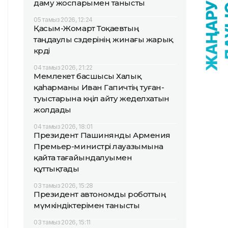
даму жоспарымен танысты
05 тамыз 2026, 12:24
Қасым-Жомарт Тоқаевтың
таңдаулы сөздерінің жинағы жарық
көрді
04 тамыз 2026, 21:22
Мемлекет басшысы Халық
қаһарманы Иван Гапичтің туған-
туыстарына көңіл айту жеделхатын
жолдады
04 тамыз 2026, 18:01
Президент Пашинянды Армения
Премьер-министрі лауазымына
қайта тағайындалуымен
құттықтады
03 тамыз 2026, 15:28
Президент автономды роботтың
мүмкіндіктерімен танысты
03 тамыз 2026, 15:11