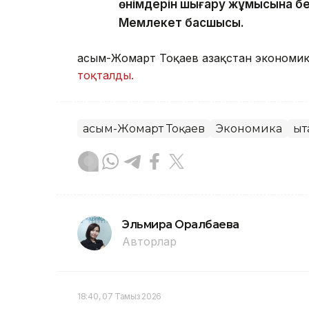
өнімдерін шығару жұмысына бе
Мемлекет басшысы.
Қасым-Жомарт Тоқаев Қазақстан эконом
тоқталды.
Қасым-Жомарт Тоқаев
Экономика
Қы
Эльмира Оралбаева
Авторлар
18:40, 07 Тамыз 2026