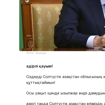
Фото: Ақорда
Қадірлі қауым!
Сіздерді Солтүстік Қазақстан облысыны
құттықтаймын!
Осы уақыт ішінде Қызылжар өңірі дамуды
Қазіргі таңда Солтүстік Қазақстан елімізд