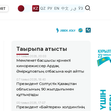
KZ
QZ
РУ
EN
中文
ق ز
ЎЗ
ORT
Тақырыпқа қатысты
07 тамыз 2026, 20:03
Мемлекет басшысы көрнекті
кинорежиссер Ардақ
Әмірқұловтың отбасына көңіл айтты
07 тамыз 2026, 18:40
Президент Солтүстік Қазақстан
облысының 90 жылдығымен
құттықтады
05 тамыз 2026, 17:07
Президент «Бәйтерек» холдингінің