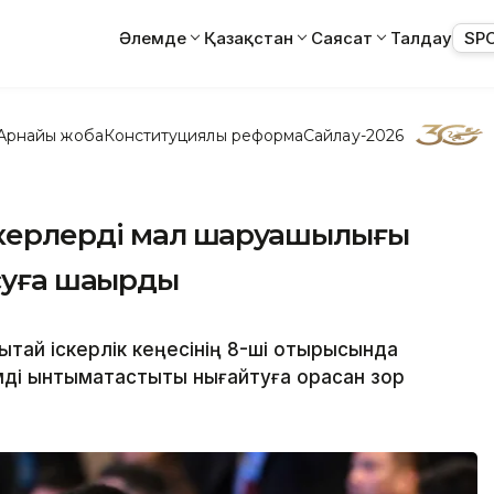
Әлемде
Қазақстан
Саясат
Талдау
SP
Арнайы жоба
Конституциялық реформа
Сайлау-2026
іпкерлерді мал шаруашылығы
суға шақырды
ытай іскерлік кеңесінің 8-ші отырысында
і ынтымақтастықты нығайтуға орасан зор