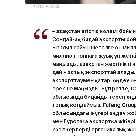
Фото: Ақорда
– Қазақстан егістік көлемі бо
Сондай-ақ бидай экспорты бойын
Біз жыл сайын шетелге он милл
миллион тоннаға жуық ұн жеткіз
маңызды. Қазақстан жергілікті
дейін астық экспорттай алады
экспорттаумен қатар, өңдеу өн
ерекше маңызды. Бұл ретте, D
облысында бидайды терең өңд
толық қолдаймыз. Fufeng Gro
облысындағы жүгері өңдеу жоб
мен Еуропаға экспортқа жібері
кәсіпкерлерді органикалық ж