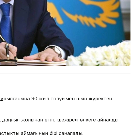
ң құрылғанына 90 жыл толуымен шын жүректен
ң даңғыл жолынан өтіп, шежірелі өлкеге айналды.
ің астықты аймағының бірі саналады.