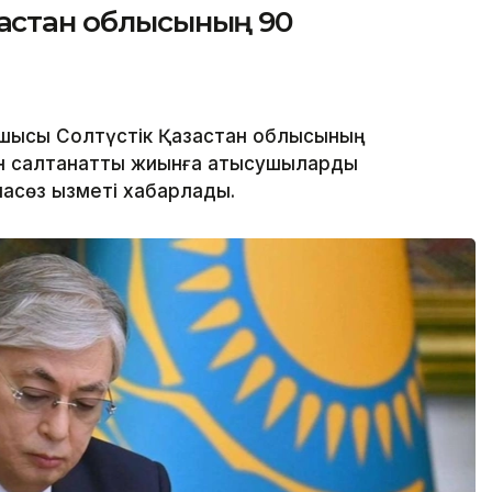
ақстан облысының 90
ысы Солтүстік Қазақстан облысының
н салтанатты жиынға қатысушыларды
пасөз қызметі хабарлады.