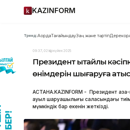
KAZINFORM
Ақорда
Тағайындау
Заң және тәртіп
Дерекқор
Тренд:
09:37, 02 Қыркүйек 2025
Президент қытайлық кәс
өнімдерін шығаруға қаты
АСТАНА.KAZINFORM - Президент қазақ-қ
ауыл шаруашылығы саласындағы тиімд
мүмкіндік бар екенін жеткізді.