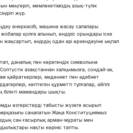
ын меңгеріп, мемлекетіміздің азық-түлік
сіңіріп жүр.
деу өнеркәсібі, машина жасау салалары
жобалар қолға алынып, өндіріс орындары іске
 жақсартып, өңірдің одан әрі өркендеуіне ықпал
сақтап, даналық пен көрегендік символына
. Солтүстік Қазақстаннан халқымызға, сондай-ақ
ам қайраткерлері, мәдениет пен әдебиет
рдагерлері, көптеген құрметті тұлғалар, әйгілі
 білікті мамандары шықты.
қымды өзгерістерді табысты жүзеге асырып
емірқазығы саналатын Жаңа Конституциямыз
ыздың сан ғасырлық арман-мұраты мен
дылықтары нақты көрініс тапты.