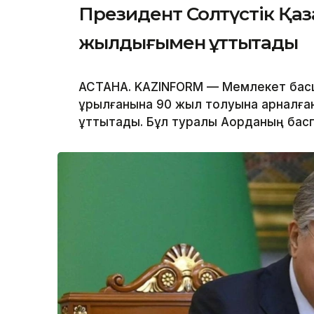
Президент Солтүстік Қаз
жылдығымен құттықтады
АСТАНА. KAZINFORM — Мемлекет басш
құрылғанына 90 жыл толуына арналға
құттықтады. Бұл туралы Ақорданың бас