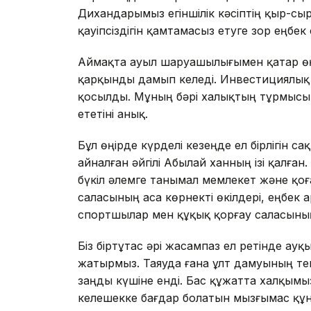
Дихандарымыз егіншілік кәсіптің қыр-сыр
қауіпсіздігін қамтамасыз етуге зор еңбек 
Аймақта ауыл шаруашылығымен қатар өң
қарқынды дамып келеді. Инвестициялық 
қосылды. Мұның бәрі халықтың тұрмысын
ететіні анық.
Бұл өңірде күрделі кезеңде ел бірлігін 
айналған әйгілі Абылай ханның ізі қалған
бүкіл әлемге танымал мемлекет және қоғ
саласының аса көрнекті өкілдері, еңбек а
спортшылар мен құқық қорғау саласының
Біз біртұтас әрі жасампаз ел ретінде ау
жатырмыз. Таяуда ғана ұлт дамуының т
заңды күшіне енді. Бас құжатта халқым
келешекке бағдар болатын мызғымас құн