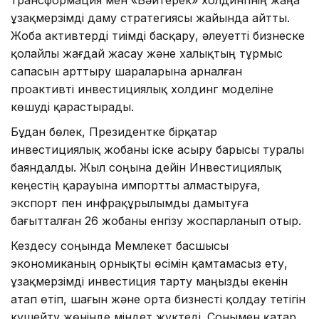
трансформация мен «Бәйтерек» холдингінің жаңа
ұзақмерзімді даму стратегиясы жайында айтты.
Жоба активтерді тиімді басқару, әлеуетті бизнеске
қолайлы жағдай жасау және халықтың тұрмыс
сапасын арттыру шараларына арналған
проактивті инвестициялық холдинг моделіне
көшуді қарастырады.
Бұдан бөлек, Президентке бірқатар
инвестициялық жобаны іске асыру барысы туралы
баяндалды. Жыл соңына дейін Инвестициялық
кеңестің қарауына импортты алмастыруға,
экспорт пен инфрақұрылымды дамытуға
бағытталған 26 жобаны енгізу жоспарланып отыр.
Кездесу соңында Мемлекет басшысы
экономиканың орнықты өсімін қамтамасыз ету,
ұзақмерзімді инвестиция тарту маңызды екенін
атап өтіп, шағын және орта бизнесті қолдау тетігін
күшейту жөнінде міндет жүктеді. Сонымен қатар