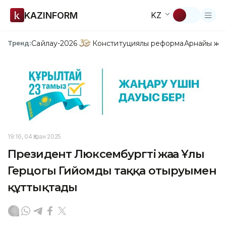
KAZINFORM
KZ
Сайлау-2026
Конституциялық реформа
Арнайы жо
Тренд:
19:16, 04 Қазан 2025
Президент Люксембургтің жаңа Ұлы
Герцогы Гийомды таққа отыруымен
құттықтады