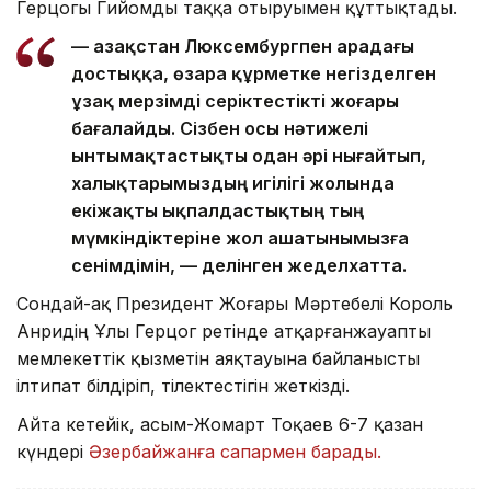
Герцогы Гийомды таққа отыруымен құттықтады.
— Қазақстан Люксембургпен арадағы
достыққа, өзара құрметке негізделген
ұзақ мерзімді серіктестікті жоғары
бағалайды. Сізбен осы нәтижелі
ынтымақтастықты одан әрі нығайтып,
халықтарымыздың игілігі жолында
екіжақты ықпалдастықтың тың
мүмкіндіктеріне жол ашатынымызға
сенімдімін, — делінген жеделхатта.
Сондай-ақ Президент Жоғары Мәртебелі Король
Анридің Ұлы Герцог ретінде атқарғанжауапты
мемлекеттік қызметін аяқтауына байланысты
ілтипат білдіріп, тілектестігін жеткізді.
Айта кетейік, Қасым-Жомарт Тоқаев 6-7 қазан
күндері
Әзербайжанға сапармен барады.