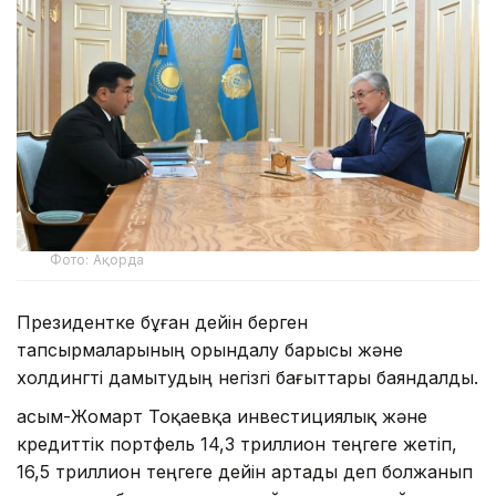
Фото: Ақорда
Президентке бұған дейін берген
тапсырмаларының орындалу барысы және
холдингті дамытудың негізгі бағыттары баяндалды.
Қасым-Жомарт Тоқаевқа инвестициялық және
кредиттік портфель 14,3 триллион теңгеге жетіп,
16,5 триллион теңгеге дейін артады деп болжанып