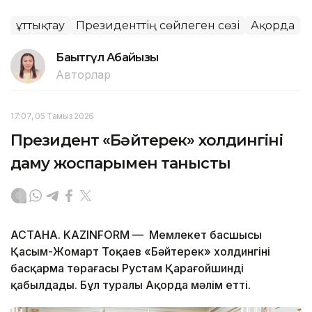
Құттықтау
Президенттің сөйлеген сөзі
Ақорда
Бақытгүл Абайқызы
Авторлар
17:07, 05 Тамыз 2026
Президент «Бәйтерек» холдингінің
даму жоспарымен танысты
АСТАНА. KAZINFORM — Мемлекет басшысы
Қасым-Жомарт Тоқаев «Бәйтерек» холдингінің
басқарма төрағасы Рустам Қарағойшинді
қабылдады. Бұл туралы Ақорда мәлім етті.