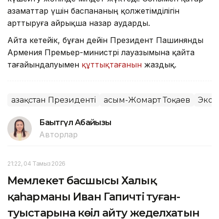
азаматтар үшін баспананың қолжетімділігін
арттыруға айрықша назар аударды.
Айта кетейік, бұған дейін Президент Пашинянды
Армения Премьер-министрі лауазымына қайта
тағайындалуымен
құттықтағанын
жаздық.
Қазақстан Президенті
Қасым-Жомарт Тоқаев
Экон
Бақытгүл Абайқызы
Авторлар
21:22, 04 Тамыз 2026
Мемлекет басшысы Халық
қаһарманы Иван Гапичтің туған-
туыстарына көңіл айту жеделхатын