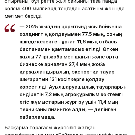
отырғаны, бұл ретте жыл сайынғы таза пайда
көлемі 400 миллиард теңгеден асатыны жөнінде
мәлімет берілді.
— 2025 жылдың қорытындысы бойынша
холдингтің қолдауымен 77,5 мың, соның
ішінде кезекте тұрған 11,6 мың отбасы
баспанамен қамтамасыз етілді. Өткен
жылы 77 ірі жоба мен шағын және орта
бизнеске арналған 27,4 мың жоба
қаржыландырылып, экспортқа тауар
шығаратын 131 кәсіпкерге қолдау
көрсетілді. Ауылшаруашылық тауарларын
өндіретін 7,2 мың агроқұрылым көктемгі
егіс жұмыстарын жүргізу үшін 11,4 мың
техниканы лизингке алды, — делінген
хабарламада.
Басқарма төрағасы жүргізіліп жатқан