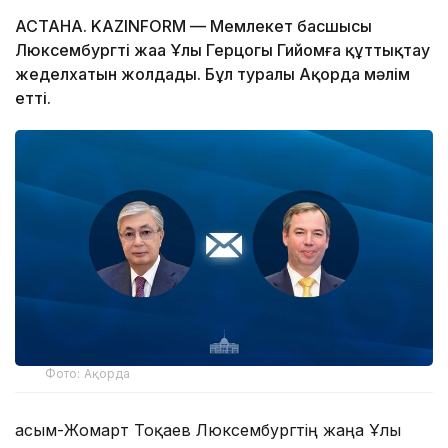
АСТАНА. KAZINFORM — Мемлекет басшысы
Люксембургтің жаңа Ұлы Герцогы Гийомға құттықтау
жеделхатын жолдады. Бұл туралы Ақорда мәлім
етті.
Фото: Ақорда
Қасым-Жомарт Тоқаев Люксембургтің жаңа Ұлы