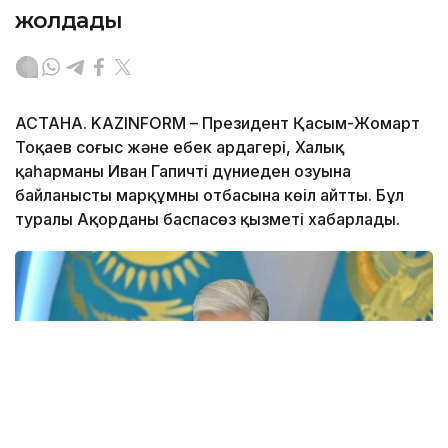
жолдады
АСТАНА. KAZINFORM – Президент Қасым-Жомарт
Тоқаев соғыс және еңбек ардагері, Халық
қаһарманы Иван Гапичтің дүниеден озуына
байланысты марқұмның отбасына көңіл айтты. Бұл
туралы Ақорданың баспасөз қызметі хабарлады.