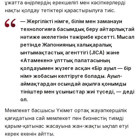
Құжатта өңірлердің ерекшелігі мен кәсіпкерлерді
нақты қолдау тетіктері қарастырылуға тиіс.
— Жергілікті өнімге, білім мен заманауи
технологияға басымдық беру айтарлықтай
нәтиже әкелетінін тәжірибе көрсетті. Мысал
ретінде Жапонияның халықаралық
ынтымақтастық агенттігі (JICA) және
«Атамекен» ұлттық палатасының
қолдауымен жүзеге асқан «Бір ауыл — бір
өнім» жобасын келтіруге болады. Ауыл-
аймақтардан осындай ақылға қонымды
өтініштер мен ұсыныстар жиі түседі, — деді
ол.
Мемлекет басшысы Үкімет ортақ жауапкершілік
қағидатына сай мемлекет пен бизнестің тиімді
қарым-қатынас жасауына жан-жақты ықпал етуі
керек екенін айтты.