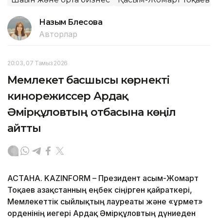
Назым Бөлесова
Авторлар
20:03, 07 Тамыз 2026
Мемлекет басшысы көрнекті
кинорежиссер Ардақ
Әмірқұловтың отбасына көңіл
айтты
АСТАНА. KAZINFORM – Президент Қасым-Жомарт
Тоқаев Қазақстанның еңбек сіңірген қайраткері,
Мемлекеттік сыйлықтың лауреаты және «Құрмет»
орденінің иегері Ардақ Әмірқұловтың дүниеден