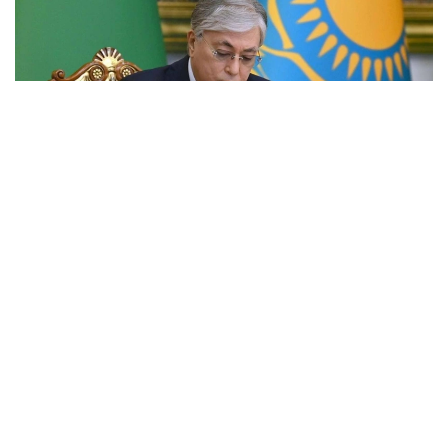
Фото: Ақорда
Қадірлі қауым!
Сіздерді Солтүстік Қазақстан облысының
құрылғанына 90 жыл толуымен шын жүректен
құттықтаймын!
Осы уақыт ішінде Қызылжар өңірі дамудың даңғыл
жолынан өтіп, шежірелі өлкеге айналды.