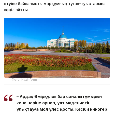
өтуіне байланысты марқұмның туған-туыстарына
көңіл айтты.
Фото: Kazinform
– Ардақ Әмірқұлов бар саналы ғұмырын
кино өнеріне арнап, ұлт мәдениетін
ұлықтауға мол үлес қосты. Кәсіби киногер