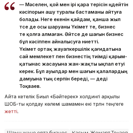
— Мәселен, қой мен ірі қара терісін өңдейтін
кәсіпорын ашу туралы бастаманы айтуға
болады. Неге екенін қайдам, қанша жыл
өтсе де осы шаруаны Үкімет те, бизнес
те қолға алмаған. Әйтсе де шағын бизнес
бұл кәсіппен айналысуға ниетті.
Үкімет ортақ жауапкершілік қағидатына
сай мемлекет пен бизнестің тиімді қарым-
қатынас жасауына жан-жақты ықпал етуі
керек. Бұл ауылдар мен шағын қалалардың
дамуына тың серпін береді, — деді
Тоқваев.
Айта кетелік Биыл «Бәйтерек» холдингі арқылы
ШОБ-ты қолдау көлемі шамамен екі трлн теңгеге
жетті
.
Шағын және орта бизнес
Қасым-Жомарт Тоқаев