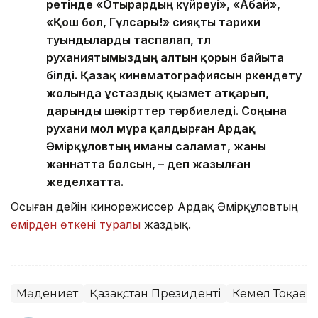
ретінде «Отырардың күйреуі», «Абай»,
«Қош бол, Гүлсары!» сияқты тарихи
туындыларды таспалап, төл
руханиятымыздың алтын қорын байыта
білді. Қазақ кинематографиясын өркендету
жолында ұстаздық қызмет атқарып,
дарынды шәкірттер тәрбиеледі. Соңына
рухани мол мұра қалдырған Ардақ
Әмірқұловтың иманы саламат, жаны
жәннатта болсын, – деп жазылған
жеделхатта.
Осыған дейін кинорежиссер Ардақ Әмірқұловтың
өмірден өткені туралы
жаздық.
Мәдениет
Қазақстан Президенті
Кемел Тоқаев