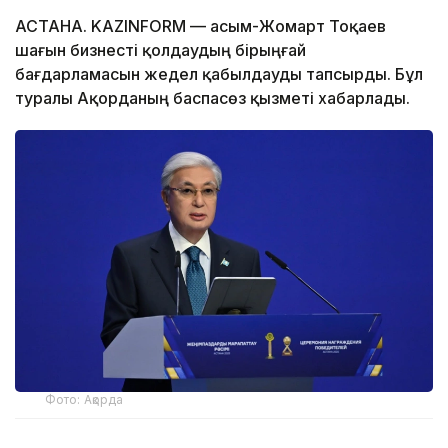
АСТАНА. KAZINFORM — Қасым-Жомарт Тоқаев
шағын бизнесті қолдаудың бірыңғай
бағдарламасын жедел қабылдауды тапсырды. Бұл
туралы Ақорданың баспасөз қызметі хабарлады.
Фото: Ақорда