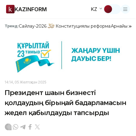
KAZINFORM
KZ
Сайлау-2026
Конституциялық реформа
Арнайы жо
Тренд:
14:14, 05 Желтоқсан 2025
Президент шағын бизнесті
қолдаудың бірыңғай бағдарламасын
жедел қабылдауды тапсырды