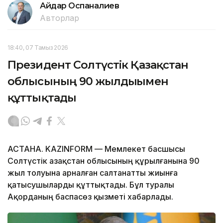
Айдар Оспаналиев
Авторлар
18:40, 07 Тамыз 2026
Президент Солтүстік Қазақстан
облысының 90 жылдығымен
құттықтады
АСТАНА. KAZINFORM — Мемлекет басшысы
Солтүстік Қазақстан облысының құрылғанына 90
жыл толуына арналған салтанатты жиынға
қатысушыларды құттықтады. Бұл туралы
Ақорданың баспасөз қызметі хабарлады.