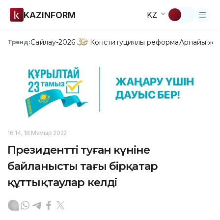
KAZINFORM
KZ
Сайлау-2026
Конституциялық реформа
Арнайы жо
Тренд:
16:14, 18 Мамыр 2022
Президенттің туған күніне
байланысты тағы бірқатар
құттықтаулар келді