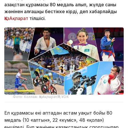
Қазақстан құрамасы 80 медаль алып, жүлде саны
жөнінен алғашқы бестікке кірді, деп хабарлайды
ҚазАқпарат
тілшісі.
Фото: Коллаж: ҚазАқпарат/ҚР ҰОК
Ел құрамасы екі аптадан астам уақыт бойы 80
медаль (10 «алтын», 22 «күміс», 48 «қола»)
еншіледі. Бұл жөнінен қазақстандық спортшылар