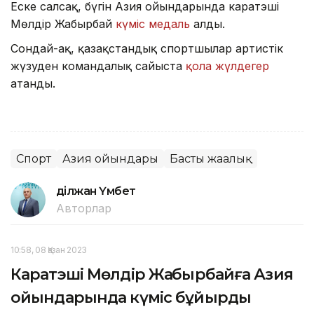
Еске салсақ, бүгін Азия ойындарында каратэші
Мөлдір Жаңбырбай
күміс медаль
алды.
Сондай-ақ, қазақстандық спортшылар артистік
жүзуден командалық сайыста
қола жүлдегер
атанды.
Спорт
Азия ойындары
Басты жаңалық
Әділжан Үмбет
Авторлар
10:58, 08 Қазан 2023
Каратэші Мөлдір Жаңбырбайға Азия
ойындарында күміс бұйырды