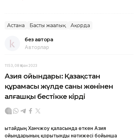
Астана
Басты жаңалық
Ақорда
без автора
Авторлар
11:53, 08 Қазан 2023
Азия ойындары: Қазақстан
құрамасы жүлде саны жөнінен
алғашқы бестікке кірді
Қытайдың Ханчжоу қаласында өткен Азия
ойындарының қорытынды нәтижесі бойынша