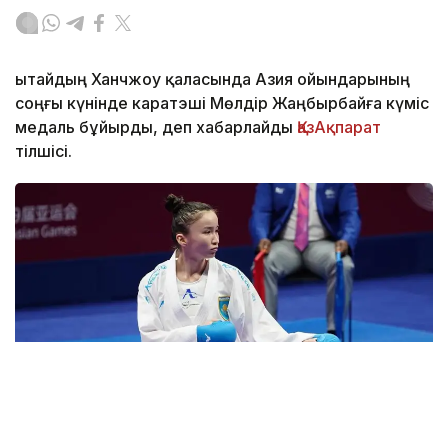
Қытайдың Ханчжоу қаласында Азия ойындарының
соңғы күнінде каратэші Мөлдір Жаңбырбайға күміс
медаль бұйырды, деп хабарлайды
ҚазАқпарат
тілшісі.