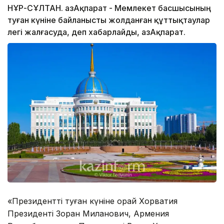
НҰР-СҰЛТАН. ҚазАқпарат - Мемлекет басшысының
туған күніне байланысты жолданған құттықтаулар
легі жалғасуда, деп хабарлайды, ҚазАқпарат.
«Президенттің туған күніне орай Хорватия
Президенті Зоран Миланович, Армения