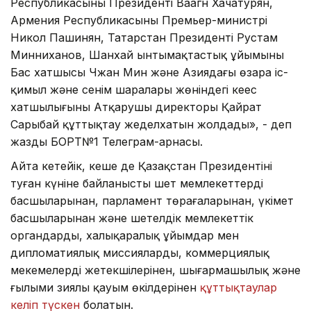
Республикасының Президенті Ваагн Хачатурян,
Армения Республикасының Премьер-министрі
Никол Пашинян, Татарстан Президенті Рустам
Минниханов, Шанхай ынтымақтастық ұйымының
Бас хатшысы Чжан Мин және Азиядағы өзара іс-
қимыл және сенім шаралары жөніндегі кеңес
хатшылығының Атқарушы директоры Қайрат
Сарыбай құттықтау жеделхатын жолдады», - деп
жазды БОРТ№1 Телеграм-арнасы.
Айта кетейік, кеше де Қазақстан Президентінің
туған күніне байланысты шет мемлекеттердің
басшыларынан, парламент төрағаларынан, үкімет
басшыларынан және шетелдік мемлекеттік
органдардың, халықаралық ұйымдар мен
дипломатиялық миссиялардың, коммерциялық
мекемелердің жетекшілерінен, шығармашылық және
ғылыми зиялы қауым өкілдерінен
құттықтаулар
келіп түскен
болатын.