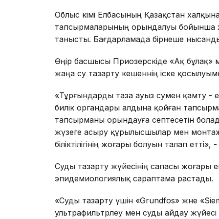
Облыс әкімі Елбасының Қазақстан халқын
тапсырмаларының орындалуы бойынша же
танысты. Бағдарламада бірнеше нысанды
Өңір басшысы Приозерскіде «Ақ бұлақ» 
жаңа су тазарту кешеннің іске қосылуым
«Тұрғындарды таза ауыз сумен қамту - е
билік органдары алдына қойған тапсырм
тапсырманы орындауға септесетін болад
жүзеге асыру құрылысшылар мен монтажд
біліктілігінің жоғары болуын талап етті», -
Суды тазарту жүйесінің сапасы жоғары е
эпидемиологиялық сараптама растады.
«Суды тазарту үшін «Grundfos» және «S
ультрафильтрлеу мен суды айдау жүйесі 