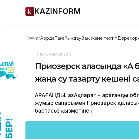
KAZINFORM
Ақорда
Тағайындау
Заң және тәртіп
Дерекқор
Тренд:
13:15, 18 Мамыр 2015
Приозерск қаласында «Ақ
жаңа су тазарту кешені 
ҚАРАҒАНДЫ. ҚазАқпарат - Қарағанды о
жұмыс сапарымен Приозерск қаласын
баспасөз қызметінен.