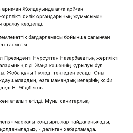
а арнаған Жолдауында алға қойған
ргілікті билік органдарының жұмысымен
 аралау көзделді.
мемлекеттік бағдарламасы бойынша салынған
ен танысты.
л Президенті Нұрсұлтан Назарбаевтың жергілікті
аларының бірі. Жаңа кешеннің құрылуы бұл
ы. Жоба құны 1 млрд. теңгеден асады. Оны
аушылардың, өзге мамандық иелерінің кәсіби
 деді Н. Әбдібеков.
кені аталып өтілді. Мұны санитарлық-
iеmens» маркалы қондырғылар пайдаланылады,
қолданылады», - делінген хабарламада.