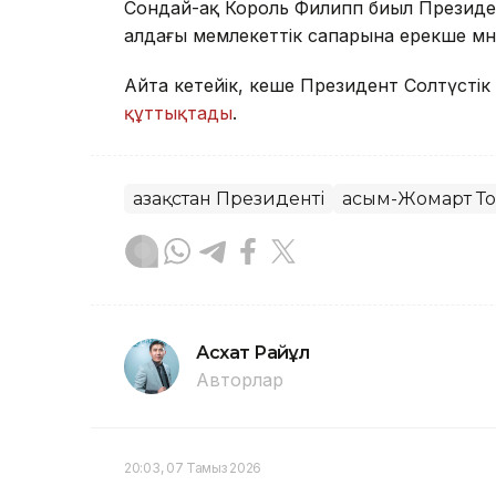
Сондай-ақ Король Филипп биыл Президе
алдағы мемлекеттік сапарына ерекше мән
Айта кетейік, кеше Президент Солтүст
құттықтады
.
Қазақстан Президенті
Қасым-Жомарт Т
Асхат Райқұл
Авторлар
20:03, 07 Тамыз 2026