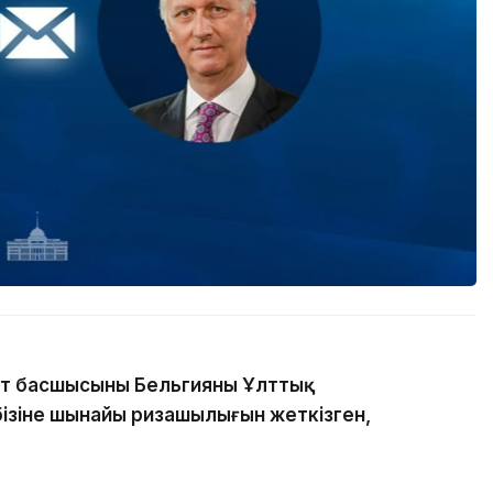
т басшысының Бельгияның Ұлттық
бізіне шынайы ризашылығын жеткізген,