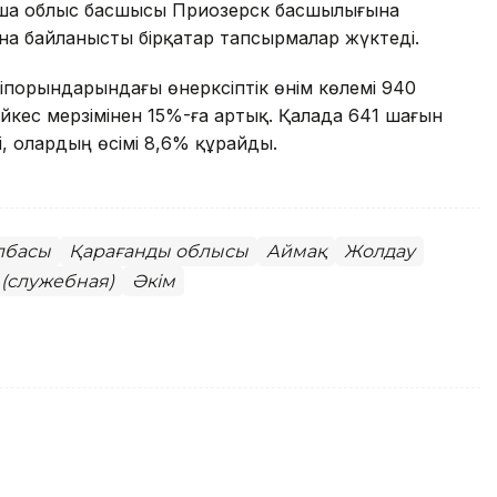
а облыс басшысы Приозерск басшылығына
на байланысты бірқатар тапсырмалар жүктеді.
іпорындарындағы өнеркәсіптік өнім көлемі 940
әйкес мерзімінен 15%-ға артық. Қалада 641 шағын
і, олардың өсімі 8,6% құрайды.
лбасы
Қарағанды облысы
Аймақ
Жолдау
(служебная)
Әкім