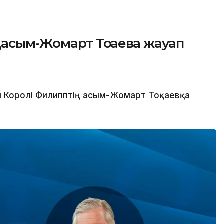
асым-Жомарт Тоқаевқа жауап
 Королі Филипптің Қасым-Жомарт Тоқаевқа