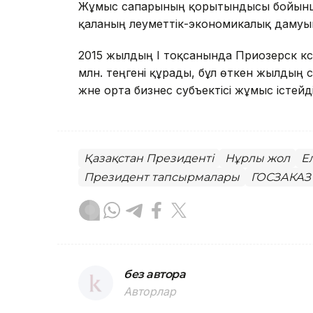
Жұмыс сапарының қорытындысы бойынш
қаланың әлеуметтік-экономикалық дамуы
2015 жылдың I тоқсанында Приозерск кәс
млн. теңгені құрады, бұл өткен жылдың с
және орта бизнес субъектісі жұмыс істейд
Қазақстан Президенті
Нұрлы жол
Е
Президент тапсырмалары
ГОСЗАКАЗ 
без автора
Авторлар