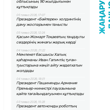
облысының 90 жылдығымен
құттықтады
05 тамыз 2026, 17:07
Президент «Бәйтерек» холдингінің
даму жоспарымен танысты
05 тамыз 2026, 12:24
Қасым-Жомарт Тоқаевтың таңдаулы
сөздерінің жинағы жарық көрді
04 тамыз 2026, 21:22
Мемлекет басшысы Халық
қаһарманы Иван Гапичтің туған-
туыстарына көңіл айту жеделхатын
жолдады
04 тамыз 2026, 18:01
Президент Пашинянды Армения
Премьер-министрі лауазымына
қайта тағайындалуымен құттықтады
03 тамыз 2026, 15:28
Президент автономды роботтың