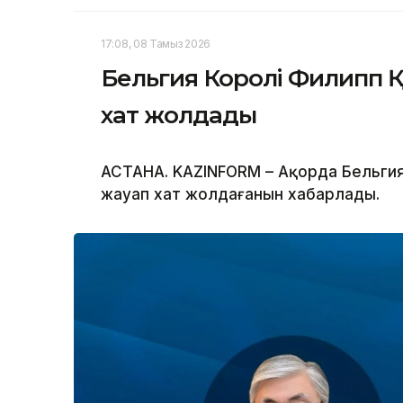
17:08, 08 Тамыз 2026
Бельгия Королі Филипп Қ
хат жолдады
АСТАНА. KAZINFORM – Ақорда Бельгия
жауап хат жолдағанын хабарлады.