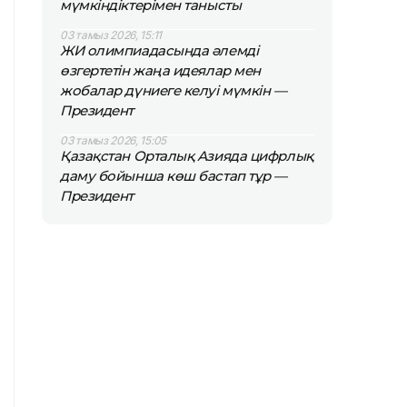
мүмкіндіктерімен танысты
03 тамыз 2026, 15:11
ЖИ олимпиадасында әлемді
өзгертетін жаңа идеялар мен
жобалар дүниеге келуі мүмкін —
Президент
03 тамыз 2026, 15:05
Қазақстан Орталық Азияда цифрлық
даму бойынша көш бастап тұр —
Президент