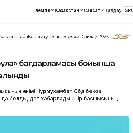
Әлемде
Қазақстан
Саясат
Талдау
SP
Арнайы жоба
Конституциялық реформа
Сайлау-2026
 бұлақ» бағдарламасы бойынша
салынды
блысының әкімі Нұрмұхамбет Әбдібеков
да болды, деп хабарлады өңір басшысының