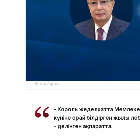
Фото: Ақорда
- Король жеделхатта Мемлеке
күніне орай білдірген жылы ле
- делінген ақпаратта.