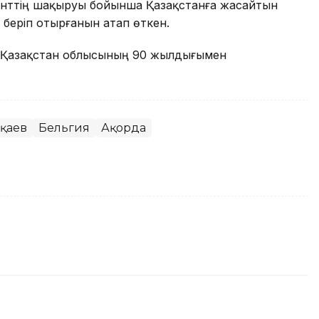
нттің шақыруы бойынша Қазақстанға жасайтын
 беріп отырғанын атап өткен.
ік Қазақстан облысының 90 жылдығымен
оқаев
Бельгия
Ақорда