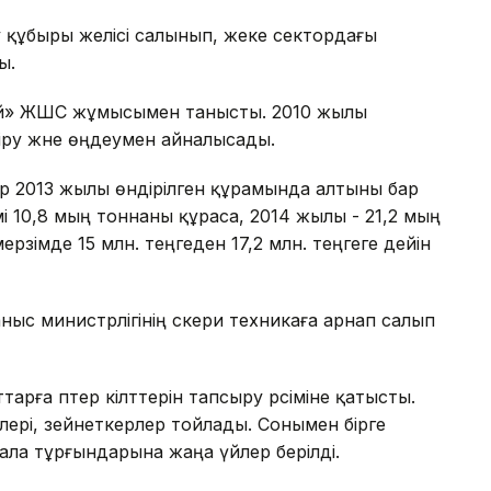
 құбыры желісі салынып, жеке сектордағы
ы.
тай» ЖШС жұмысымен танысты. 2010 жылы
іру және өңдеумен айналысады.
ер 2013 жылы өндірілген құрамында алтыны бар
 10,8 мың тоннаны құраса, 2014 жылы - 21,2 мың
рзімде 15 млн. теңгеден 17,2 млн. теңгеге дейін
с министрлігінің әскери техникаға арнап салып
тарға пәтер кілттерін тапсыру рәсіміне қатысты.
лері, зейнеткерлер тойлады. Сонымен бірге
ала тұрғындарына жаңа үйлер берілді.