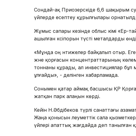
Сондай-ақ Приозерскіде 6,6 шақырым су
үйлерде есептеу құрылғылары орнатылд
Жұмыс сапары кезінде облыс әкімі «Ер-
ашылған кәсіпорын түсті металдарды өнд
«Мұнда оң нәтижелер байқалып отыр. Ег
және қорғасын концентраттарының көлемі
тоннаны құрады, ал инвестициялар бұл ме
ұлғайды», - делінген хабарламада.
Сонымен қатар аймақ басшысы ҚР Қорғаны
жатқан парк алаңын көрді.
Кейін Н.Әбдібеков түрлі санаттағы азамат
Жаңа қонысын әлеуметтік сала қызметкер
үйлері апаттық жағдайда деп танылған қ