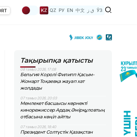
KZ
QZ
РУ
EN
中文
ق ز
ЎЗ
ORT
Тақырыпқа қатысты
08 тамыз 2026, 17:08
Бельгия Королі Филипп Қасым-
Жомарт Тоқаевқа жауап хат
жолдады
07 тамыз 2026, 20:03
Мемлекет басшысы көрнекті
кинорежиссер Ардақ Әмірқұловтың
отбасына көңіл айтты
07 тамыз 2026, 18:40
Президент Солтүстік Қазақстан