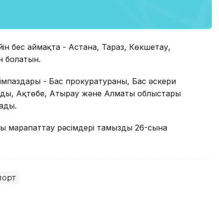
ін бес аймақта - Астана, Тараз, Көкшетау,
н болатын.
імпаздары - Бас прокуратураның, Бас әскери
нды, Ақтөбе, Атырау және Алматы облыстары
ады.
ы марапаттау рәсімдері тамыздың 26-сына
порт