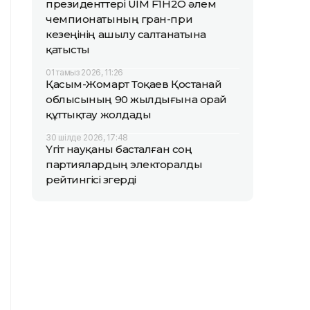
президенттері UIM F1H2O әлем
чемпионатының гран-при
кезеңінің ашылу салтанатына
қатысты
01 тамыз 2026, 11:26
Қасым-Жомарт Тоқаев Қостанай
облысының 90 жылдығына орай
құттықтау жолдады
30 шілде 2026, 17:48
Үгіт науқаны басталған соң
партиялардың электоралды
рейтингісі өзгерді