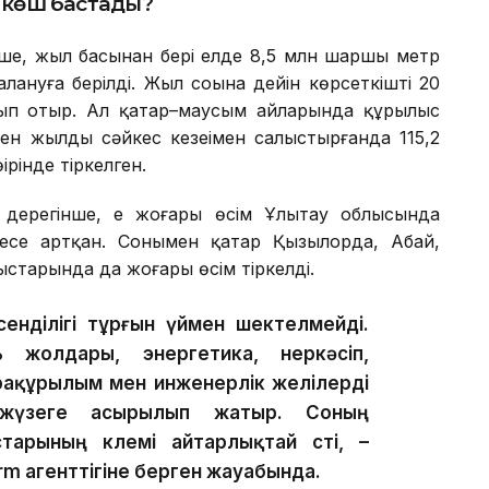
р көш бастады?
нше, жыл басынан бері елде 8,5 млн шаршы метр
ануға берілді. Жыл соңына дейін көрсеткішті 20
п отыр. Ал қаңтар–маусым айларында құрылыс
н жылдың сәйкес кезеңімен салыстырғанда 115,2
ірінде тіркелген.
ң дерегінше, ең жоғары өсім Ұлытау облысында
есе артқан. Сонымен қатар Қызылорда, Абай,
старында да жоғары өсім тіркелді.
сенділігі тұрғын үймен шектелмейді.
жолдары, энергетика, өнеркәсіп,
фрақұрылым мен инженерлік желілерді
жүзеге асырылып жатыр. Соның
арының көлемі айтарлықтай өсті, –
rm агенттігіне берген жауабында.