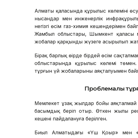
Алматы қаласында құрылыс көлемінің өс
нысандар мен инженерлік инфрақұрыл
негізгі өсім газ-химия кешендерімен ба
Жамбыл облыстары, Шымкент қаласы мен
жобалар қарқынды жүзеге асырылып жа
Бірақ барлық өңірде бірдей өсім сақталм
облыстарында құрылыс көлемі төмен.
тұрғын үй жобаларының аяқталуымен ба
Проблемалы тұрғ
Мемлекет ұзақ жылдар бойы аяқталмай к
басымдық беріп отыр. Өткен жылы ре
кешені пайдалануға берілген.
Биыл Алматыдағы «Үш Қоңыр» мен «