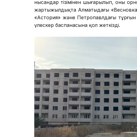
нысандар тізімінен шығарылып, оның орнын
жартыжылдықта Алматыдағы «Весновка»
«Астория» және Петропавлдағы тұрғын 
үлескер баспанасына қол жеткізді.