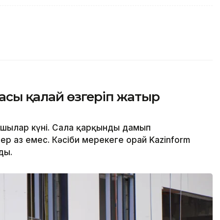
ласы қалай өзгеріп жатыр
сшылар күні. Сала қарқынды дамып
р аз емес. Кәсіби мерекеге орай Kazinform
ды.