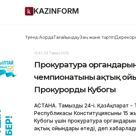
KAZINFORM
Ақорда
Тағайындау
Заң және тәртіп
Дерекқор
Тренд:
12:41, 24 Тамыз 2010
Прокуратура органдарын
чемпионатының ақтық ойы
Прокурордың Кубогы
АСТАНА. Тамыздың 24-і. ҚазАқпарат -
Республикасы Конституциясының 15 ж
Кубогы үшін прокуратура органдарын
ақтық ойындары өтеді, деп хабарлад