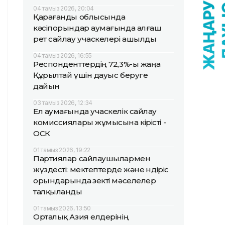
04 тамыз 2026, 20:04
Қарағанды облысында
кәсіпорындар аумағында алғаш
рет сайлау учаскелері ашылды
04 тамыз 2026, 16:55
Респонденттердің 72,3%-ы жаңа
Құрылтай үшін дауыс беруге
дайын
03 тамыз 2026, 12:34
Ел аумағында учаскелік сайлау
комиссиялары жұмысына кірісті -
ОСК
01 тамыз 2026, 19:22
Партиялар сайлаушылармен
жүздесті: мектептерде және өндіріс
орындарында өзекті мәселелер
талқыланды
01 тамыз 2026, 13:50
Орталық Азия елдерінің