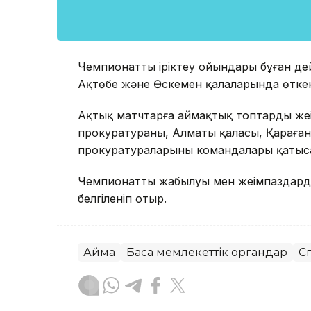
Чемпионаттың іріктеу ойындары бұған дей
Ақтөбе және Өскемен қалаларында өтке
Ақтық матчтарға аймақтық топтардың жең
прокуратураның, Алматы қаласы, Қараға
прокуратураларының командалары қатыс
Чемпионаттың жабылуы мен жеңімпаздард
белгіленіп отыр.
Аймақ
Басқа мемлекеттік органдар
С