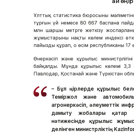
Қай өңі
Ұлттық статистика бюросының мәліметі
тұрғын үй немесе 80 667 баспана пайдал
млн шаршы метрге жеткізу жоспарланы
жұмыстарының нақты көлем индексі өтке
пайызды құрап, оң өсім республиканың 17 өң
Өнеркәсіп және құрылыс министрлігіні
байқалды. Мұнда құрылыс көлемі 3,3 
Павлодар, Қостанай және Түркістан облы
– Бұл өңірлерде құрылыс бел
Теміржол және автомобиль 
агроөнеркәсіп, әлеуметтік ин
дамыту жобалары қатар 
нәтижесінде құрылыс жұмыст
делінген министрліктің Kazinfo