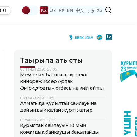
KZ
QZ
РУ
EN
中文
ق ز
ЎЗ
ORT
Тақырыпқа қатысты
07 тамыз 2026, 20:03
Мемлекет басшысы көрнекті
кинорежиссер Ардақ
Әмірқұловтың отбасына көңіл айтты
06 тамыз 2026, 13:28
Алматыда Құрылтай сайлауына
дайындық қалай жүріп жатыр
05 тамыз 2026, 12:52
Құрылтай сайлауын 10 мың
қоғамдық байқаушы бақылайды