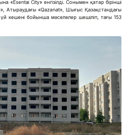
а «Esentai City» енгізілді. Сонымен қатар бірінші
, Атыраудағы «Qazanat», Шығыс Қазақстандағы
үй кешені бойынша мәселелер шешіліп, тағы 153