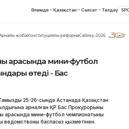
Әлемде
Қазақстан
Саясат
Талдау
SP
Арнайы жоба
Конституциялық реформа
Сайлау-2026
ың арасында мини-футбол
ндары өтеді - Бас
 Тамыздың 25-26-сында Астанада Қазақстан
ылдығына арналған ҚР Бас Прокурорының
ың арасында мини-футбол чемпионатының
ы ведомствоның баспасөз қызметінен.