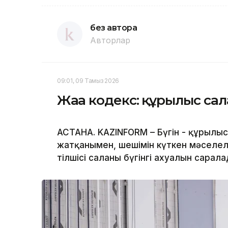
без автора
Авторлар
09:01, 09 Тамыз 2026
Жаңа кодекс: құрылыс са
АСТАНА. KAZINFORM – Бүгін - құрылы
жатқанымен, шешімін күткен мәселеле
тілшісі саланың бүгінгі ахуалын сарала