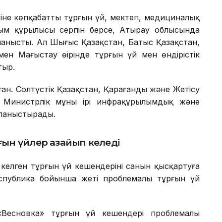
уіне көпқабатты тұрғын үй, мектеп, медициналық
ым құрылысы серпін берсе, Атырау облысында
йланысты. Ал Шығыс Қазақстан, Батыс Қазақстан,
 Маңғыстау өңірінде тұрғын үй мен өндірістік
тыр.
аған. Солтүстік Қазақстан, Қарағанды және Жетісу
 Министрлік мұны ірі инфрақұрылымдық және
йланыстырады.
ын үйлер азайып келеді
елген тұрғын үй кешендерінің санын қысқартуға
спублика бойынша жеті проблемалы тұрғын үй
Весновка» тұрғын үй кешендері проблемалы