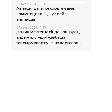
07 тамыз 2026, 18:30
Авиациядағы рекорд: ең ұзақ
коммерциялық жүк рейсі
аяқталды
07 тамыз 2026, 17:35
Дания мектептерінде көшірудің
алдын алу үшін жазбаша
тапсырмалар ауызша қорғалады