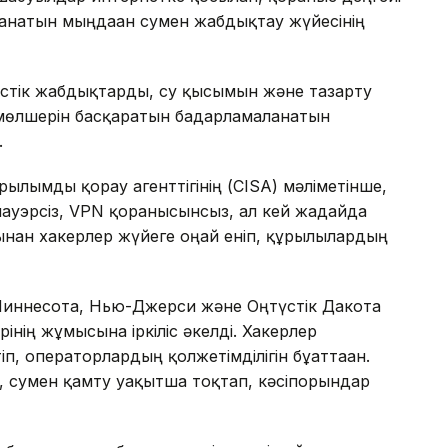
ланатын мыңдаған сумен жабдықтау жүйесінің
істік жабдықтарды, су қысымын және тазарту
мөлшерін басқаратын бағдарламаланатын
.
лымды қорғау агенттігінің (CISA) мәліметінше,
уэрсіз, VPN қорғанысынсыз, ал кей жағдайда
рынан хакерлер жүйеге оңай еніп, құрылғылардың
иннесота, Нью-Джерси және Оңтүстік Дакота
нің жұмысына іркіліс әкелді. Хакерлер
, операторлардың қолжетімділігін бұғаттаған.
, сумен қамту уақытша тоқтап, кәсіпорындар