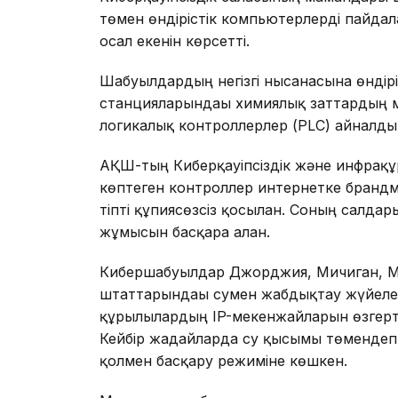
төмен өндірістік компьютерлерді пайда
осал екенін көрсетті.
Шабуылдардың негізгі нысанасына өндір
станцияларындағы химиялық заттардың 
логикалық контроллерлер (PLC) айналды
АҚШ-тың Киберқауіпсіздік және инфрақұры
көптеген контроллер интернетке брандма
тіпті құпиясөзсіз қосылған. Соның салда
жұмысын басқара алған.
Кибершабуылдар Джорджия, Мичиган, М
штаттарындағы сумен жабдықтау жүйелері
құрылғылардың IP-мекенжайларын өзгертіп
Кейбір жағдайларда су қысымы төмендеп
қолмен басқару режиміне көшкен.