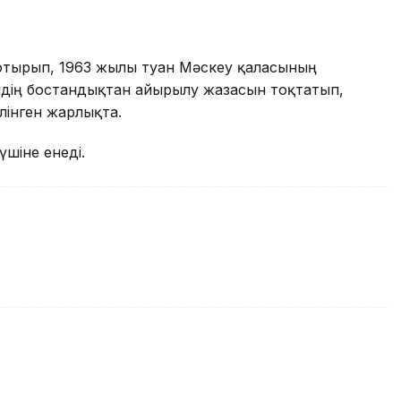
 отырып, 1963 жылы туған Мәскеу қаласының
йдің бостандықтан айырылу жазасын тоқтатып,
лінген жарлықта.
үшіне енеді.