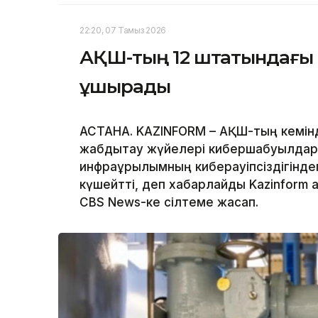
22:20, 07 Тамыз 2026
АҚШ-тың 12 штатындағы 
ұшырады
АСТАНА. KAZINFORM – АҚШ-тың кемін
жабдықтау жүйелері кибершабуылдар
инфрақұрылымның киберқауіпсіздігінде
күшейтті, деп хабарлайды Kazinform а
CBS News-ке сілтеме жасап.