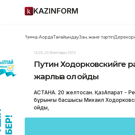
KAZINFORM
Ақорда
Тағайындау
Заң және тәртіп
Дерекқор
Тренд:
14:29, 20 Желтоқсан 2013
Путин Ходорковскийге р
жарлыққа қол қойды
АСТАНА. 20 желтоқсан. ҚазАқпарат -
бұрынғы басшысы Михаил Ходорковски
қойды,