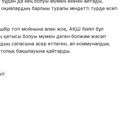
ұдан да кең болуы мүмкін екенін айтады,
оқиғалардың барлығы туралы міндетті түрде есеп
шбір топ мойнына алған жоқ. АҚШ билігі бұл
ң қатысы болуы мүмкін деген болжам жасап
дың сапасына әсер етпеген, ал коммуналдық
 толық бақылауына қайтарды.
ыл