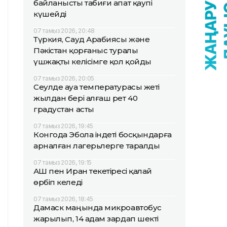
байланысты табиғи апат қаупі
күшейді
07 тамыз 2026, 20:48
Түркия, Сауд Арабиясы және
Пәкістан қорғаныс туралы
үшжақты келісімге қол қойды
07 тамыз 2026, 20:05
Сеулде ауа температурасы жеті
жылдан бері алғаш рет 40
градустан асты
07 тамыз 2026, 19:45
Конгода Эбола індеті босқындарға
арналған лагерьлерге таралды
07 тамыз 2026, 19:15
АҚШ пен Иран текетіресі қалай
өрбіп келеді
07 тамыз 2026, 18:45
Дамаск маңында микроавтобус
жарылып, 14 адам зардап шекті