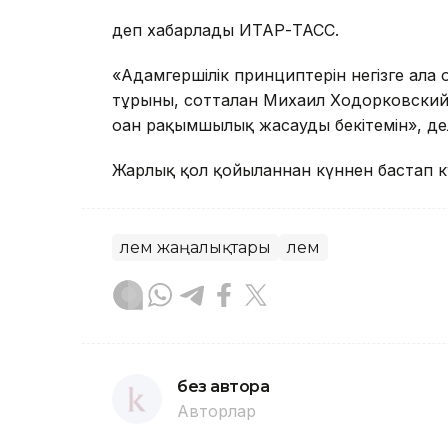
деп хабарлады ИТАР-ТАСС.
«Адамгершілік принциптерін негізге ала
тұрғыны, сотталған Михаил Ходорковски
оған рақымшылық жасауды бекітемін», де
Жарлық қол қойылғаннан күннен бастап к
Әлем жаңалықтары
Әлем
без автора
Авторлар