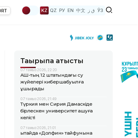
KZ
QZ
РУ
EN
中文
ق ز
ЎЗ
ORT
Тақырыпқа қатысты
07 тамыз 2026, 22:20
АҚШ-тың 12 штатындағы су
жүйелері кибершабуылға
ұшырады
07 тамыз 2026, 21:49
Түркия мен Сирия Дамаскіде
бірлескен университет ашуға
келісті
07 тамыз 2026, 21:01
Қытайда «Долфин» тайфунына