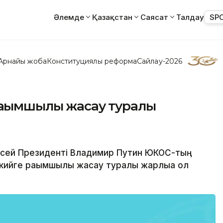
Әлемде
Қазақстан
Саясат
Талдау
SP
Арнайы жоба
Конституциялық реформа
Сайлау-2026
ақымшылық жасау туралы
 Ресей Президенті Владимир Путин ЮКОС-тың
йге рақымшылық жасау туралы жарлыққа қол