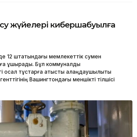
су жүйелері кибершабуылға
де 12 штатындағы мемлекеттік сумен
ға ұшырады. Бұл коммуналдық
гі осал тұстарға қатысты алаңдаушылықты
генттігінің Вашингтондағы меншікті тілшісі