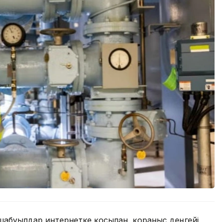
абуылдар интернетке қосылған, қорғаныс деңгейі