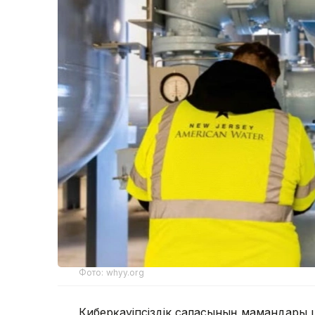
Фото: whyy.org
Киберқауіпсіздік саласының мамандары ш