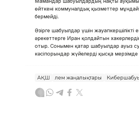
Мамандар шабуылдардың нақты ауқымы б
өйткені коммуналдық қызметтер мұндай 
бермейді.
Әзірге шабуылдар үшін жауапкершілікті е
әрекеттерге Иран қолдайтын хакерлерді
отыр. Сонымен қатар шабуылдар ауыз су
кәсіпорындар жүйелерді қысқа мерзімде
АҚШ
Әлем жаңалықтары
Кибершабу
Назым Бөлесова
Авторлар