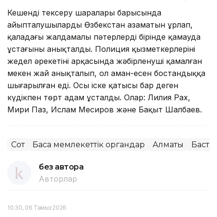
Кешенді тексеру шаралары барысында
айыпталушылардың Өзбекстан азаматын ұрлап,
қаладағы жалдамалы пәтерлердің бірінде қамауда
ұстағыны анықталды. Полиция қызметкерлерінің
жедел әрекетінің арқасында жәбірленуші қамалған
мекен жай анықталып, ол аман-есен бостандыққа
шығарылған еді. Осы іске қатысы бар деген
күдікпен төрт адам ұсталды. Олар: Лилия Рах,
Мири Паз, Ислам Месиров және Бақыт Шалбаев.
Сот
Басқа мемлекеттік органдар
Алматы
Басты
без автора
Авторлар
10:30, 06 Тамыз 2026