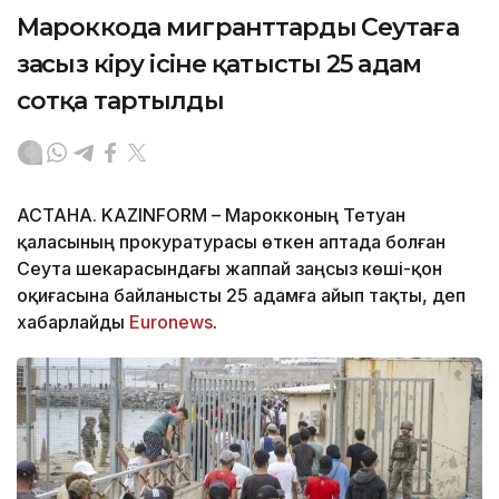
Мароккода мигранттардың Сеутаға
заңсыз кіру ісіне қатысты 25 адам
сотқа тартылды
АСТАНА. KAZINFORM – Марокконың Тетуан
қаласының прокуратурасы өткен аптада болған
Сеута шекарасындағы жаппай заңсыз көші-қон
оқиғасына байланысты 25 адамға айып тақты, деп
хабарлайды
Еuronews
.