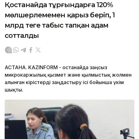
Қостанайда тұрғындарға 120%
мөлшерлемемен қарыз беріп, 1
млрд теңге табыс тапқан адам
сотталды
АСТАНА. KAZINFORM - Қостанайда заңсыз
микрокаржылық қызмет және қылмыстық жолмен
алынған кірістерді заңдастыру ісі бойынша үкім
шықты.