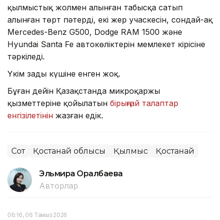
қылмыстық жолмен алынған табысқа сатып
алынған төрт пәтерді, екі жер учаскесін, сондай-ақ
Mercedes-Benz G500, Dodge RAM 1500 және
Hyundai Santa Fe автокөліктерін мемлекет кірісіне
тәркіледі.
Үкім заңды күшіне енген жоқ.
Бұған дейін Қазақстанда микроқаржы
қызметтеріне қойылатын
бірыңғай талаптар
енгізілетінін
жазған едік.
Сот
Қостанай облысы
Қылмыс
Қостанай
Эльмира Оралбаева
Авторлар
06:16, 06 Тамыз 2026