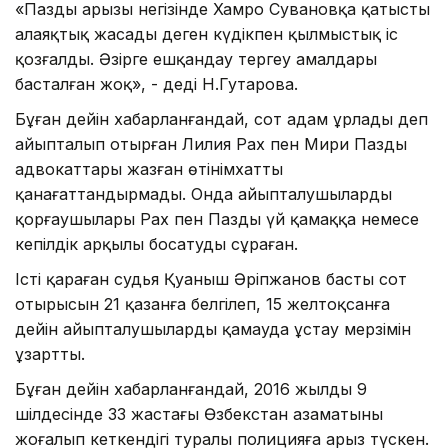
«Паздың арызы негізінде Хамро Сувановқа қатысты
алаяқтық жасады деген күдікпен қылмыстық іс
қозғалды. Әзірге ешқандау тергеу амалдары
басталған жоқ», - деді Н.Гутарова.
Бұған дейін хабарланғандай, сот адам ұрлады деп
айыпталып отырған Лилия Рах пен Мири Паздың
адвокаттары жазған өтінімхатты
қанағаттандырмады. Онда айыпталушылардың
қорғаушылары Рах пен Пазды үй қамаққа немесе
кепілдік арқылы босатуды сұраған.
Істі қараған судья Қуаныш Әріпжанов басты сот
отырысын 21 қазанға белгілеп, 15 желтоқсанға
дейін айыпталушыларды қамауда ұстау мерзімін
ұзартты.
Бұған дейін хабарланғандай, 2016 жылдың 9
шілдесінде 33 жастағы Өзбекстан азаматының
жоғалып кеткендігі туралы полицияға арыз түскен.