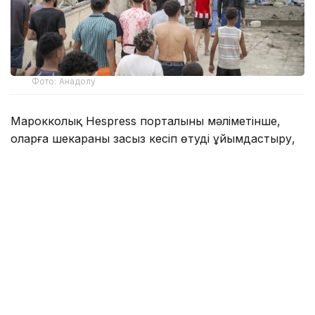
Фото: Анадолу
Марокколық Hespress порталының мәліметінше,
оларға шекараны заңсыз кесіп өтуді ұйымдастыру,
лицензиясыз жолаушы тасымалдау, жүзу
құралдарын шамадан тыс жүктеу, визасының
мерзімі аяқталғаннан кейін елде заңсыз болу, құқық
қорғау органдары қызметкерлерін қорлау және
оларға шабуыл жасау, полиция талабына бағынбау,
сондай-ақ қоғамдық мүлік пен инфрақұрылым
нысандарын қасақана бүлдіру баптары бойынша
айып тағылған.
Дүйсенбі күні Марокко үкіметі жаппай шекара бұзу