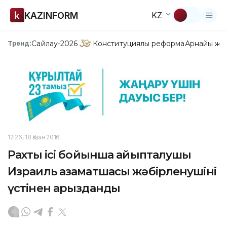
KAZINFORM
KZ
Сайлау-2026
Конституциялық реформа
Арнайы жо
Тренд:
12:26, 18 Қазан 2016
Рахтың ісі бойынша айыпталушы
Израиль азаматшасы жәбірленушінің
үстінен арызданды