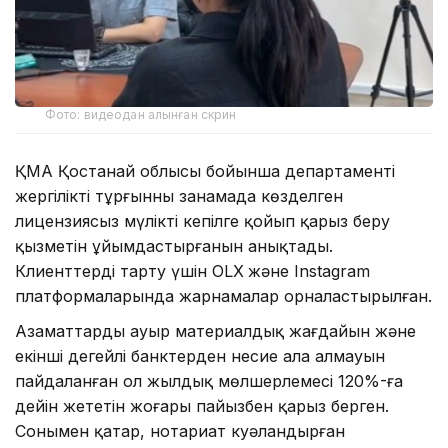
Фото: видеодан алынған скрин
ҚМА Қостанай облысы бойынша департаменті
жергілікті тұрғынның заңнамада көзделген
лицензиясыз мүлікті кепілге қойып қарыз беру
қызметін ұйымдастырғанын анықтады.
Клиенттерді тарту үшін OLX
және Instagram
платформаларында жарнамалар орналастырылған.
Азаматтардың ауыр материалдық жағдайын және
екінші деңгейлі банктерден несие ала алмауын
пайдаланған ол жылдық мөлшерлемесі 120%-ға
дейін жететін жоғары пайызбен қарыз берген.
Сонымен қатар, нотариат куәландырған