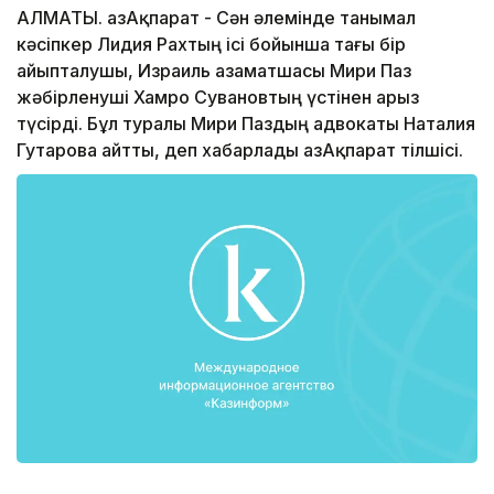
АЛМАТЫ. ҚазАқпарат - Сән әлемінде танымал
кәсіпкер Лидия Рахтың ісі бойынша тағы бір
айыпталушы, Израиль азаматшасы Мири Паз
жәбірленуші Хамро Сувановтың үстінен арыз
түсірді. Бұл туралы Мири Паздың адвокаты Наталия
Гутарова айтты, деп хабарлады ҚазАқпарат тілшісі.