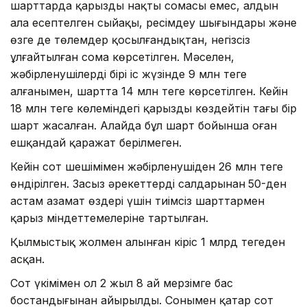
шарттарда қарыздың нақты сомасы емес, алдын
ала есептелген сыйақы, ресімдеу шығындары және
өзге де төлемдер қосылғандықтан, негізсіз
ұлғайтылған сома көрсетілген. Мәселен,
жәбірленушілердің бірі іс жүзінде 9 млн теңге
алғанымен, шартта 14 млн теңге көрсетілген. Кейін
18 млн теңге көлеміндегі қарызды көздейтін тағы бір
шарт жасалған. Алайда бұл шарт бойынша оған
ешқандай қаражат берілмеген.
Кейін сот шешімімен жәбірленушіден 26 млн теңге
өндірілген. Заңсыз әрекеттердің салдарынан
50-ден
астам азамат өздері үшін тиімсіз шарттармен
қарыз міндеттемелеріне тартылған.
Қылмыстық жолмен алынған кіріс 1 млрд теңгеден
асқан.
Сот үкімімен ол 2 жыл 8 ай мерзімге бас
бостандығынан айырылды. Сонымен қатар сот