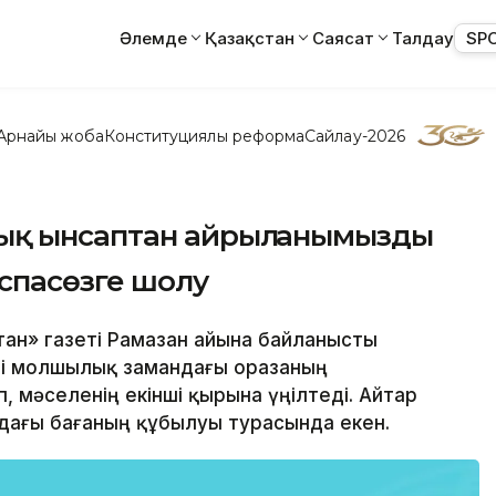
Әлемде
Қазақстан
Саясат
Талдау
SP
Арнайы жоба
Конституциялық реформа
Сайлау-2026
ық ынсаптан айрылғанымызды
аспасөзге шолу
стан» газеті Рамазан айына байланысты
гі молшылық замандағы оразаның
, мәселенің екінші қырына үңілтеді. Айтар
дағы бағаның құбылуы турасында екен.