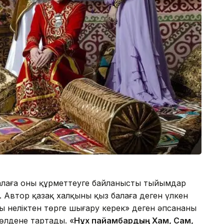
з балаға оны құрметтеуге байланысты тыйымдар
 Автор қазақ халқының қыз балаға деген үлкен
ы неліктен төрге шығару керек» деген әпсананың
көлденең тартады. «
Нұх пайғамбардың Хам, Сам,