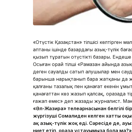
«Оңтүстік Қазақстан» тілшісі келтірген мә
аптаның ішінде базардағы азық-түлік баға
қызып тұратын оңтүстіктің базары. Ендеше
Осыған орай тілші «Рамазан айында азық-
деген сауалды сатып алушылар мен сауда
барынша нарықтанып бара жатқаны да жа
қалғаны тазалық пен қанағат екенiн ұмы
қанағаттан көз жазып қалсақ, оразада т
ғажап емес» деп жазады журналист. Мақа
«Әл-Жазира» телеарнасынан белгiлi бiр
жүргiзушi Сомалиден келген хатты оқып
ақ азық-түлiк жоқ едi. Сәресiде де, а
ниет етiп, ораза ұстауымызға бола ма?