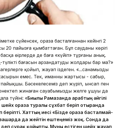
ліметке сүйенсек, ораза басталғаннан кейінгі 2
сы 20 пайызға қымбаттаған. Бұл сауданың көрігі
 басқа өңірлерде де баға «күйіп» тұрғаны анық.
түлiктiң бағасын арзандатудың жолдары бар ма?»
герлерге қойып, жауап іздеген. «...санамыздың
сырын емес. Тек, иманның жартысы - сабыр,
тпайықшы. Бәсекелесемiз деп жүрiп, ынсап пен
iрнектеп жинаған сауабымыздың желге ұшуы да
ла түйіні: «
Биылғы Рамазанда арабтың әйгiлi
 шейх ораза туралы сұхбат берiп отырғанда
 берiптi. Хаттың иесi «Бiзде ораза басталмай-
уызашарда да жейтiн ештеңемiз жоқ. Сонда да
» деп сұрақ қойыпты. Мұны естiген шейх жауап