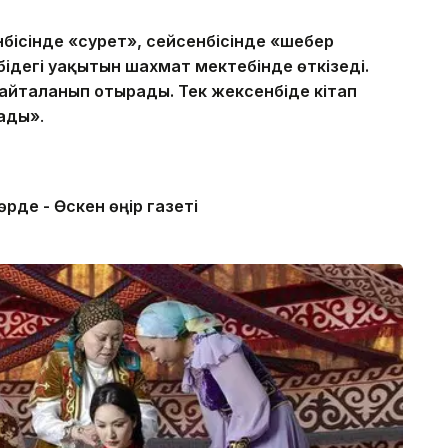
бісінде «сурет», сейсенбісінде «шебер
бідегі уақытын шахмат мектебінде өткізеді.
қайталанып отырады. Тек жексенбіде кітап
ады»
.
рде - Өскен өңір газеті