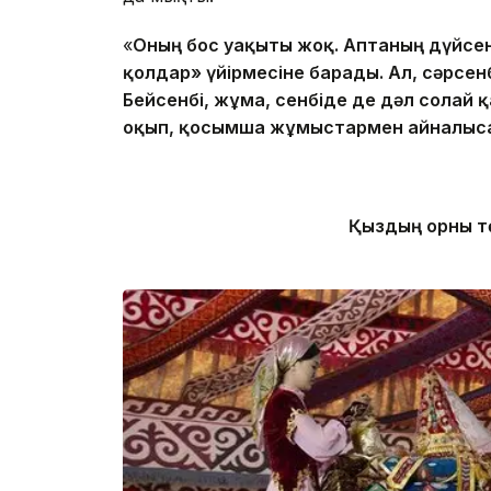
«
Оның бос уақыты жоқ. Аптаның дүйсен
қолдар» үйірмесіне барады. Ал, сәрсен
Бейсенбі, жұма, сенбіде де дәл солай 
оқып, қосымша жұмыстармен айналыс
Қыздың орны тө