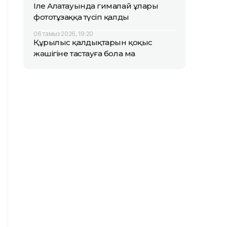
Іле Алатауында гималай ұлары
фототұзаққа түсіп қалды
06 тамыз 2026, 19:20
Құрылыс қалдықтарын қоқыс
жәшігіне тастауға бола ма