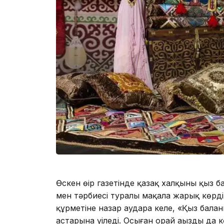
Өскен өңір газетінде қазақ халқының қы
мен тәрбиесі туралы мақала жарық көрді.
құрметіне назар аудара келе, «Қыз балан
астарына үңіледі. Осыған орай аңызды да 