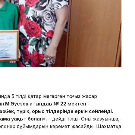
ында 5 тілді қатар меңгерген тоғыз жасар
л М.Әуезов атындағы № 22 мектеп-
збек, түрік, орыс тілдерінде еркін сөйлейді.
шама уақыт болған
», - дейді тілші. Оның жазуынша,
 қолөнер бұйымдарын керемет жасайды. Шахматқа