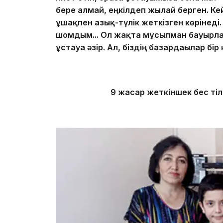
бере алмай, еңкiлдеп жылай берген. Ке
ұшақпен азық-түлiк жеткiзген көрiнедi
шомдым... Ол жақта мұсылман бауырла
ұстауға әзiр. Ал, бiздің базардағылар б
9 жасар жеткіншек бес тіл 