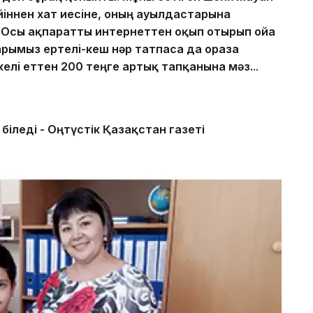
йiннен хат иесiне, оның ауылдастарына
. Осы ақпаратты интернеттен оқып отырып ойға
рымыз ертелi-кеш нәр татпаса да ораза
iр келi еттен 200 теңге артық тапқанына мәз.
..
біледі - Оңтүстік Қазақстан газеті