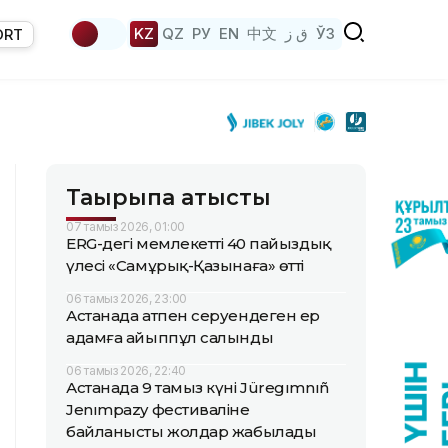
KZ
QZ
РУ
EN
中文
ق ز
ЎЗ
ORT
Тақырыпқа қатысты
07 тамыз 2026, 01:00
ERG-дегі мемлекеттің 40 пайыздық
үлесі «Самұрық-Қазынаға» өтті
06 тамыз 2026, 23:00
Астанада атпен серуендеген ер
адамға айыппұл салынды
06 тамыз 2026, 22:40
Астанада 9 тамыз күні Jüregımnıñ
Jenımpazy фестиваліне
байланысты жолдар жабылады