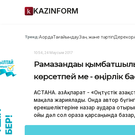
KAZINFORM
Ақорда
Тағайындау
Заң және тәртіп
Дерекқор
Тренд:
10:54, 24 Маусым 2017
Рамазандағы қымбатшыл
көрсетпей ме - өңірлік б
АСТАНА. ҚазАқпарат - «Оңтүстік Қазақ
мақала жариялады. Онда автор бүгін
ерекшеліктеріне назар аудара отырып
ойы дәл сол ораза қарсаңында базар