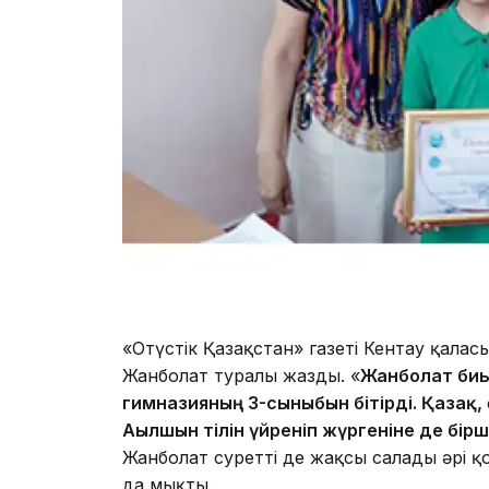
«Оңтүстік Қазақстан» газеті Кентау қалас
Жанболат туралы жазды. «
Жанболат биы
гимназияның 3-сыныбын бітірді. Қазақ, ө
Ағылшын тілін үйреніп жүргеніне де бір
Жанболат суретті де жақсы салады әрі
да мықты.