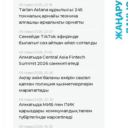
06 тамыз 2026, 22:18
Tarlan Astana құрылысы: 245
тонналық арнайы техника
алғашқы арқалықты орнатты
06 тамыз 2026, 22:07
Семейде TikTok эфирінде
былапыт сөз айтқан әйел сотталды
06 тамыз 2026, 21:00
Алматыда Central Asia Fintech
Summit 2026 саммиті өтеді
06 тамыз 2026, 20:40
Ақтау әкімі баланың өмірін сақтап
қалған полиция қызметкерлерін
марапаттады
06 тамыз 2026, 20:30
Алматыда МИБ пен ПИК
қарыздары коммуналдық төлем
түбіртегінде көрсетіледі
06 тамыз 2026, 19:30