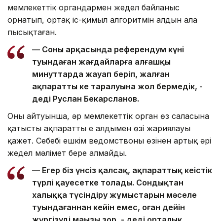
мемлекеттік органдармен жедел байланыс
орнатып, ортақ іс-қимыл алгоритмін алдын ала
пысықтаған.
— Соның арқасында референдум күні
туындаған жағдайларға алғашқы
минуттарда жауап беріп, жалған
ақпараттың кең таралуына жол бермедік, -
деді Руслан Бекарсланов.
Оның айтуынша, әр мемлекеттік орган өз саласына
қатысты ақпаратты ең алдымен өзі жариялауы
қажет. Себебі ешкім ведомствоның өзінен артық әрі
жедел мәлімет бере алмайды.
— Егер біз үнсіз қалсақ, ақпараттық кеңістік
түрлі қауесетке толады. Сондықтан
халыққа түсіндіру жұмыстарын мәселе
туындағаннан кейін емес, оған дейін
жүргізудің маңызы зор, - деді орталық