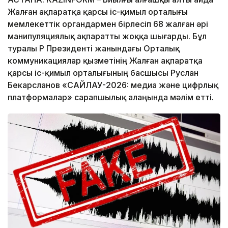
Жалған ақпаратқа қарсы іс-қимыл орталығы
мемлекеттік органдармен бірлесіп 68 жалған әрі
манипуляциялық ақпаратты жоққа шығарды. Бұл
туралы ҚР Президенті жанындағы Орталық
коммуникациялар қызметінің Жалған ақпаратқа
қарсы іс-қимыл орталығының басшысы Руслан
Бекарсланов «САЙЛАУ-2026: медиа және цифрлық
платформалар» сарапшылық алаңында мәлім етті.