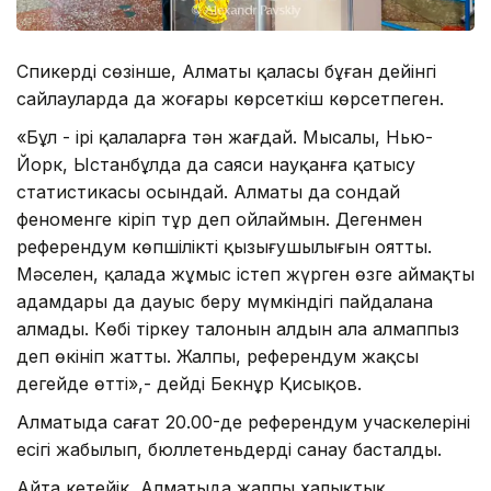
Спикердің сөзінше, Алматы қаласы бұған дейінгі
сайлауларда да жоғары көрсеткіш көрсетпеген.
«Бұл - ірі қалаларға тән жағдай. Мысалы, Нью-
Йорк, Ыстанбұлда да саяси науқанға қатысу
статистикасы осындай. Алматы да сондай
феноменге кіріп тұр деп ойлаймын. Дегенмен
референдум көпшіліктің қызығушылығын оятты.
Мәселен, қалада жұмыс істеп жүрген өзге аймақтың
адамдары да дауыс беру мүмкіндігі пайдалана
алмады. Көбі тіркеу талонын алдын ала алмаппыз
деп өкініп жатты. Жалпы, референдум жақсы
деңгейде өтті»,- дейді Бекнұр Қисықов.
Алматыда сағат 20.00-де референдум учаскелерінің
есігі жабылып, бюллетеньдерді санау басталды.
Айта кетейік, Алматыда жалпы халықтық