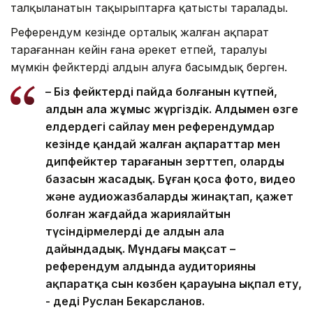
талқыланатын тақырыптарға қатысты таралады.
Референдум кезінде орталық жалған ақпарат
тарағаннан кейін ғана әрекет етпей, таралуы
мүмкін фейктердің алдын алуға басымдық берген.
– Біз фейктердің пайда болғанын күтпей,
алдын ала жұмыс жүргіздік. Алдымен өзге
елдердегі сайлау мен референдумдар
кезінде қандай жалған ақпараттар мен
дипфейктер тарағанын зерттеп, олардың
базасын жасадық. Бұған қоса фото, видео
және аудиожазбаларды жинақтап, қажет
болған жағдайда жариялайтын
түсіндірмелерді де алдын ала
дайындадық. Мұндағы мақсат –
референдум алдында аудиторияның
ақпаратқа сын көзбен қарауына ықпал ету,
- деді Руслан Бекарсланов.