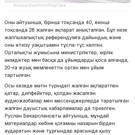
Коллаж Kazinform/StopFake
Оның айтуынша, бірінші тоқсанда 40, екінші
тоқсанда 28 жалған ақпарат анықталған. Бұл кезең
жалпыхалықтық референдумға дайындық және
оны өткізу уақытымен тұспа-тұс келген.
Орталықтың жұмысына министрліктер, өңірлік
әкімдіктер мен басқа да ұйымдарды қоса алғанда,
20-ға жуық мемлекеттік орган мен ұйым
тартылған.
Осы кезеңде мәтін түріндегі жалған ақпаратпен
қатар, дипфейктер, қолдан жасалған
аудиожазбалар мен мессенджерлерде таратылған
жалған дауыстық хабарламалар да тіркелген.
Руслан Бекарслановтың айтуынша, мұндай
материалдар көбіне қоғамның назарын бірден
аударатын және тұрғындар арасында қызу