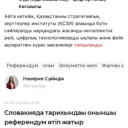
басшысы.
Айта кетейік, Қазақстанның стратегиялық
зерттеулер институты (ҚСЗИ) алаңында бүгін
сайлауалды науқандағы жасанды интеллектінің
рөлі, цифрлық технологиялардың ықпалы және фейк
ақпаратпен күрес мәселелері
талқыланды.
Референдум
Қоғам
Әлеуметтік желі
Жалған ха
Назерке Сүйіндік
Авторлар
00:44, 05 Шілде 2026
Словакияда тарихындағы оныншы
референдум өтіп жатыр