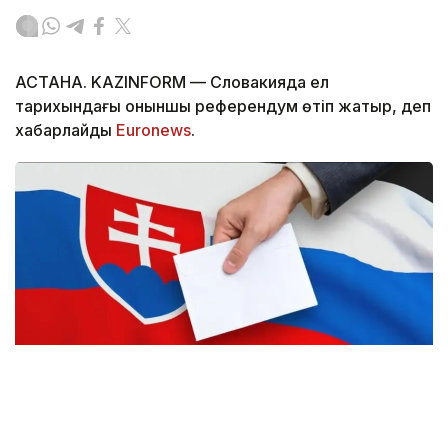
АСТАНА. KAZINFORM — Словакияда ел
тарихындағы оныншы референдум өтіп жатыр, деп
хабарлайды
Еuronews
.
Фото: emerging-europe.com