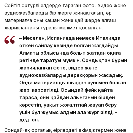
Сөйтіп әртүрлі елдерде тараған фото, видео және
аудиожазбаларды бір жерге жинақталып, әр
материалға оның қашан және қай жерде алғаш
жарияланғаны туралы мәлімет қосылған.
– Мәселен, Испанияда немесе Италияда
өткен сайлау кезінде болған жағдайды
Алматы облысында болып жатқан оқиға
ретінде таратуы мүмкін. Сондықтан бұрын
жарияланған фото, видео және
аудиожазбалардың дерекқорын жасадық.
Онда материалдың шыққан күні мен болған
жері көрсетілді. Осындай фейк қайта
тараса, оның қайдан алынғанын бірден
көрсетіп, уақыт жоғалтпай жауап беру
үшін бұл жұмыс алдын ала жүргізілді, –
деді ол.
Сондай-ақ орталық өңірлердегі әкімдіктермен және