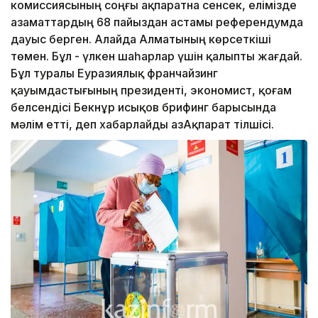
комиссиясының соңғы ақпаратна сенсек, елімізде
азаматтардың 68 пайыздан астамы референдумда
дауыс берген. Алайда Алматының көрсеткіші
төмен. Бұл - үлкен шаһарлар үшін қалыпты жағдай.
Бұл туралы Еуразиялық франчайзинг
қауымдастығының президенті, экономист, қоғам
белсендісі Бекнұр Қисықов брифинг барысында
мәлім етті, деп хабарлайды ҚазАқпарат тілшісі.