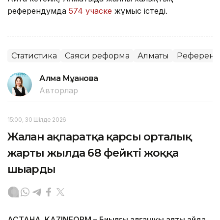
референдумда
574 учаске
жұмыс істеді.
Статистика
Саяси реформа
Алматы
Референ
Алма Мұқанова
Авторлар
15:00, 30 Шілде 2026
Жалған ақпаратқа қарсы орталық
жарты жылда 68 фейкті жоққа
шығарды
АСТАНА. KAZINFORM – Биылғы алғашқы алты айда