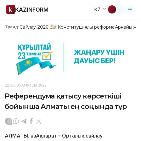
KAZINFORM
KZ
Сайлау-2026
Конституциялық реформа
Арнайы жо
Тренд:
22:36, 05 Маусым 2022
Референдумға қатысу көрсеткіші
бойынша Алматы ең соңында тұр
АЛМАТЫ. ҚазАқпарат – Орталық сайлау