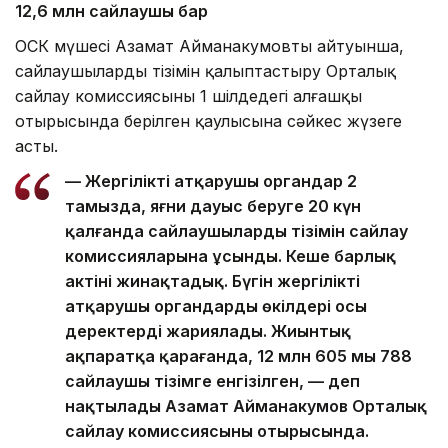
12,6 млн сайлаушы бар
ОСК мүшесі Азамат Айманакумовтың айтуынша,
сайлаушылардың тізімін қалыптастыру Орталық
сайлау комиссиясының 1 шілдедегі алғашқы
отырысында берілген қаулысына сәйкес жүзеге
асты.
— Жергілікті атқарушы органдар 2
тамызда, яғни дауыс беруге 20 күн
қалғанда сайлаушылардың тізімін сайлау
комиссияларына ұсынды. Кеше барлық
актіні жинақтадық. Бүгін жергілікті
атқарушы органдардың өкілдері осы
деректерді жариялады. Жиынтық
ақпаратқа қарағанда, 12 млн 605 мың 788
сайлаушы тізімге енгізілген, — деп
нақтылады Азамат Айманакумов Орталық
сайлау комиссиясының отырысында.