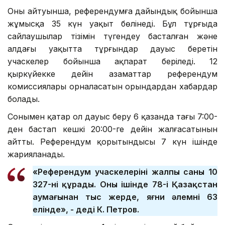
Оның айтуынша, референдумға дайындық бойынша
жұмысқа 35 күн уақыт бөлінеді. Бұл тұрғыда
сайлаушылар тізімін түгендеу басталған және
алдағы уақытта тұрғындар дауыс беретін
учаскелер бойынша ақпарат беріледі. 12
қыркүйекке дейін азаматтар референдум
комиссиялары орналасатын орындардан хабардар
болады.
Сонымен қатар ол дауыс беру 6 қазанда таңғы 7:00-
ден бастап кешкі 20:00-ге дейін жалғасатынын
айтты. Референдум қорытындысы 7 күн ішінде
жарияланады.
«Референдум учаскелерінің жалпы саны 10
327-ні құрады. Оның ішінде 78-і Қазақстан
аумағынан тыс жерде, яғни әлемнің 63
елінде», - деді К. Петров.