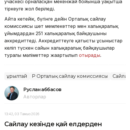
учаскесі орналасқан мекенжай бойынша уақытша
тіркеуге жол беріледі.
Айта кетейік, бүгінге дейін Орталық сайлау
комиссиясы шет мемлекеттер мен халықаралық
ұйымдардан 251 халықаралық байқаушыны
аккредиттеді. Аккредиттеуге қатысты ұсыныстар
келіп түскен сайын халықаралық байқаушылар
туралы мәліметтер жаңартылып
отырады
.
Құрылтай
ҚР Орталық сайлау комиссиясы
Сайлау
Руслан Ғаббасов
Авторлар
13:42, 03 Тамыз 2026
Сайлау кезінде қай елдерден