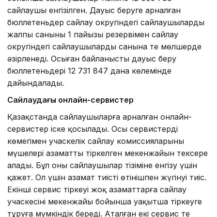
сайлаушы енгізілген. Дауыс беруге арналған
бюллетеньдер сайлау округіндегі сайлаушылардың
жалпы санының 1 пайызы резервімен сайлау
округіндегі сайлаушылардың санына тең мөлшерде
әзірленеді. Осыған байланысты дауыс беру
бюллетеньдері 12 731 847 дана көлемінде
дайындалады.
Сайлаудағы онлайн-сервистер
Қазақстанда сайлаушыларға арналған онлайн-
сервистер іске қосылады. Осы сервистердің
көмегімен учаскелік сайлау комиссияларының
мүшелері азаматтың тіркелген мекенжайын тексере
алады. Бұл оны сайлаушылар тізіміне енгізу үшін
қажет. Ол үшін азамат тиісті өтінішпен жүгінуі тиіс.
Екінші сервис тіркеуі жоқ азаматтарға сайлау
учаскесінің мекенжайы бойынша уақытша тіркеуге
тұруға мүмкіндік береді. Аталған екі сервис те