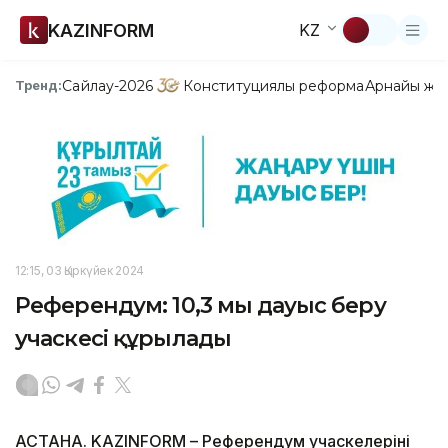
KAZINFORM
KZ
Сайлау-2026
Конституциялық реформа
Арнайы жо
Тренд:
12:15, 03 Қыркүйек 2024
Референдум: 10,3 мың дауыс беру
учаскесі құрылады
АСТАНА. KAZINFORM – Референдум учаскелерінің