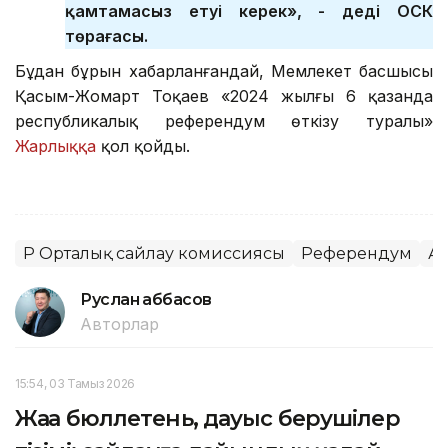
қамтамасыз етуі керек», - деді ОСК
төрағасы.
Бұдан бұрын хабарланғандай, Мемлекет басшысы
Қасым-Жомарт Тоқаев «2024 жылғы 6 қазанда
республикалық референдум өткiзу туралы»
Жарлыққа
қол қойды.
ҚР Орталық сайлау комиссиясы
Референдум
А
Руслан Ғаббасов
Авторлар
15:54, 03 Тамыз 2026
Жаңа бюллетень, дауыс берушілер