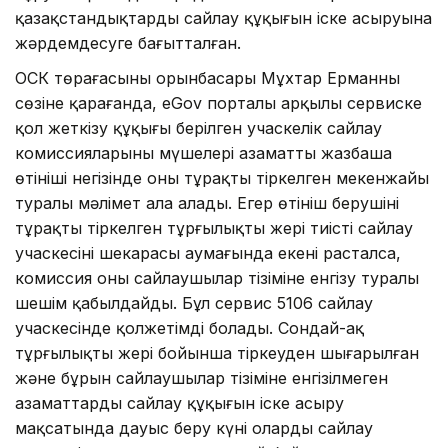
қазақстандықтардың сайлау құқығын іске асыруына
жәрдемдесуге бағытталған.
ОСК төрағасының орынбасары Мұхтар Ерманның
сөзіне қарағанда, eGov порталы арқылы сервиске
қол жеткізу құқығы берілген учаскелік сайлау
комиссияларының мүшелері азаматтың жазбаша
өтініші негізінде оның тұрақты тіркелген мекенжайы
туралы мәлімет ала алады. Егер өтініш берушінің
тұрақты тіркелген тұрғылықты жері тиісті сайлау
учаскесінің шекарасы аумағында екені расталса,
комиссия оны сайлаушылар тізіміне енгізу туралы
шешім қабылдайды. Бұл сервис 5106 сайлау
учаскесінде қолжетімді болады. Сондай-ақ
тұрғылықты жері бойынша тіркеуден шығарылған
және бұрын сайлаушылар тізіміне енгізілмеген
азаматтардың сайлау құқығын іске асыру
мақсатында дауыс беру күні оларды сайлау