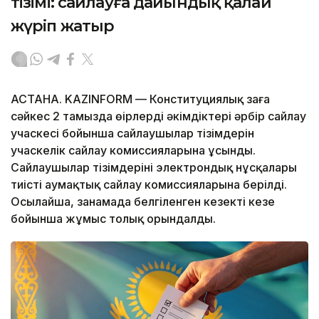
тізімі: сайлауға дайындық қалай
жүріп жатыр
АСТАНА. KAZINFORM — Конституциялық заңға
сәйкес 2 тамызда өңірлердің әкімдіктері әрбір сайлау
учаскесі бойынша сайлаушылар тізімдерін
учаскелік сайлау комиссияларына ұсынды.
Сайлаушылар тізімдерінің электрондық нұсқалары
тиісті аумақтық сайлау комиссияларына берілді.
Осылайша, заңнамада белгіленген кезекті кезең
бойынша жұмыс толық орындалды.