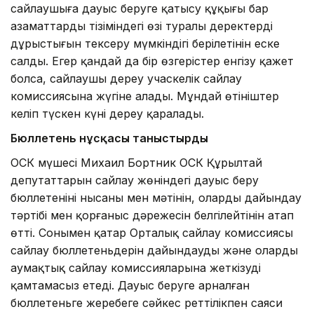
сайлаушыға дауыс беруге қатысу құқығы бар
азаматтардың тізіміндегі өзі туралы деректердің
дұрыстығын тексеру мүмкіндігі берілетінін еске
салды. Егер қандай да бір өзгерістер енгізу қажет
болса, сайлаушы дереу учаскелік сайлау
комиссиясына жүгіне алады. Мұндай өтініштер
келіп түскен күні дереу қаралады.
Бюллетень нұсқасы таныстырды
ОСК мүшесі Михаил Бортник ОСК Құрылтай
депутаттарын сайлау жөніндегі дауыс беру
бюллетенінің нысаны мен мәтінін, оларды дайындау
тәртібі мен қорғаныс дәрежесін белгілейтінін атап
өтті. Сонымен қатар Орталық сайлау комиссиясы
сайлау бюллетеньдерін дайындауды және оларды
аумақтық сайлау комиссияларына жеткізуді
қамтамасыз етеді. Дауыс беруге арналған
бюллетеньге жеребеге сәйкес реттілікпен саяси