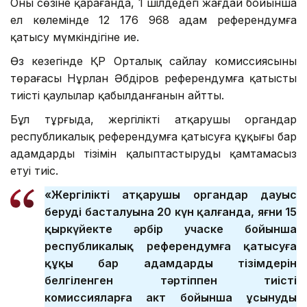
Оның сөзіне қарағанда, 1 шілдедегі жағдай бойынша
ел көлемінде 12 176 968 адам референдумға
қатысу мүмкіндігіне ие.
Өз кезегінде ҚР Орталық сайлау комиссиясының
төрағасы Нұрлан Әбдіров референдумға қатысты
тиісті қаулылар қабылданғанын айтты.
Бұл тұрғыда, жергілікті атқарушы органдар
республикалық референдумға қатысуға құқығы бар
адамдардың тізімін қалыптастыруды қамтамасыз
етуі тиіс.
«Жергілікті атқарушы органдар дауыс
берудің басталуына 20 күн қалғанда, яғни 15
қыркүйекте әрбір учаске бойынша
республикалық референдумға қатысуға
құқы бар адамдардың тізімдерін
белгіленген тәртіппен тиісті
комиссияларға акт бойынша ұсынуды