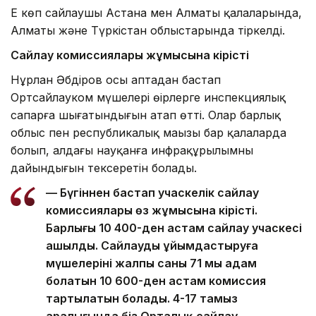
Ең көп сайлаушы Астана мен Алматы қалаларында,
Алматы және Түркістан облыстарында тіркелді.
Сайлау комиссиялары жұмысына кірісті
Нұрлан Әбдіров осы аптадан бастап
Ортсайлауком мүшелері өңірлерге инспекциялық
сапарға шығатындығын атап өтті. Олар барлық
облыс пен республикалық маңызы бар қалаларда
болып, алдағы науқанға инфрақұрылымның
дайындығын тексеретін болады.
— Бүгіннен бастап учаскелік сайлау
комиссиялары өз жұмысына кірісті.
Барлығы 10 400-ден астам сайлау учаскесі
ашылды. Сайлауды ұйымдастыруға
мүшелерінің жалпы саны 71 мың адам
болатын 10 600-ден астам комиссия
тартылатын болады. 4-17 тамыз
аралығында біз Орталық сайлау