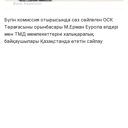
Фото: Kazinform
Бүгін комиссия отырысында сөз сөйлеген ОСК
Төрағасының орынбасары М.Ерман Еуропа елдері
мен ТМД мемлекеттерінің халықаралық
байқаушылары Қазақстанда өтетін сайлау
науқанына ерекше қызығушылық танытып
отырғанын айтты.
- 2026 жылғы 3 тамыздағы жағдай
бойынша Қазақстан Сыртқы істер
министрлігі Орталық сайлау комиссиясына
9 шет мемлекеттен және 4 халықаралық
ұйымнан 155 халықаралық байқаушының
кандидатурасын аккредиттеуге ұсынды.
Олардың ішінде ЕҚЫҰ Парламенттік
Ассамблеясынан - 86 байқаушы, ТМД
Байқаушылар миссиясынан - 22, ТМД ПАА -