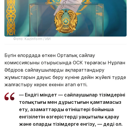
Фото: Kazinform / ИИ
Бүгін елордада өткен Орталық сайлау
комиссиясының отырысында ОСК төрағасы Нұрлан
Әбдіров сайлаушыларды ақпараттандыру
жұмыстарын дауыс беру күніне дейін жүйелі түрде
жалғастыру керек екенін атап өтті.
— Ендігі міндет — сайлаушылар тізімдерінің
толықтығы мен дұрыстығын қамтамасыз
ету, азаматтардың өтініштері бойынша
енгізілетін өзгерістерді уақытылы қарау
және оларды тізімдерге енгізу, — деді ол.