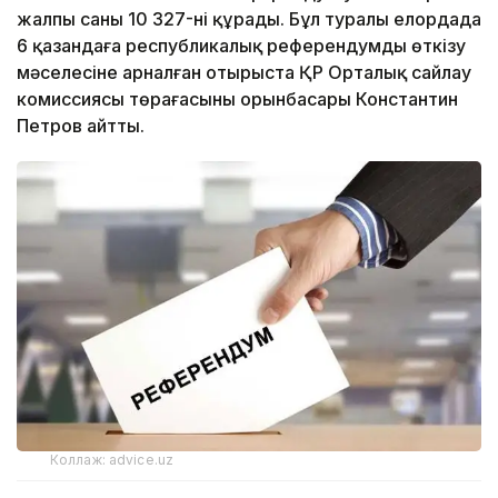
жалпы саны 10 327-ні құрады. Бұл туралы елордада
6 қазандаға республикалық референдумды өткізу
мәселесіне арналған отырыста ҚР Орталық сайлау
комиссиясы төрағасының орынбасары Константин
Петров айтты.
Коллаж: advice.uz