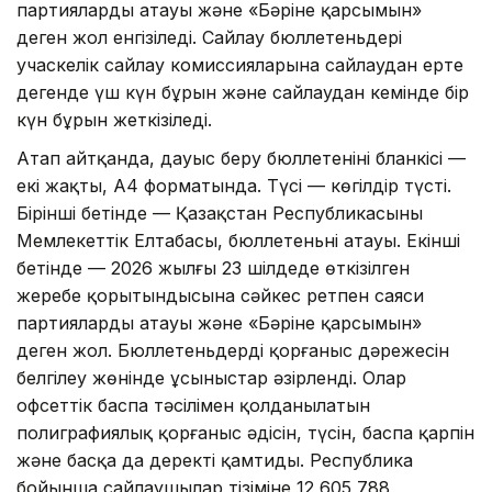
партиялардың атауы және «Бәріне қарсымын»
деген жол енгізіледі. Сайлау бюллетеньдерi
учаскелiк сайлау комиссияларына сайлаудан ерте
дегенде үш күн бұрын және сайлаудан кемінде бiр
күн бұрын жеткiзiледi.
Атап айтқанда, дауыс беру бюллетенінің бланкісі —
екі жақты, А4 форматында. Түсі — көгілдір түсті.
Бірінші бетінде — Қазақстан Республикасының
Мемлекеттік Елтаңбасы, бюллетеньнің атауы. Екінші
бетінде — 2026 жылғы 23 шілдеде өткізілген
жеребе қорытындысына сәйкес ретпен саяси
партиялардың атауы және «Бәріне қарсымын»
деген жол. Бюллетеньдердің қорғаныс дәрежесін
белгілеу жөнінде ұсыныстар әзірленді. Олар
офсеттік баспа тәсілімен қолданылатын
полиграфиялық қорғаныс әдісін, түсін, баспа қарпін
және басқа да деректі қамтиды. Республика
бойынша сайлаушылар тізіміне 12 605 788