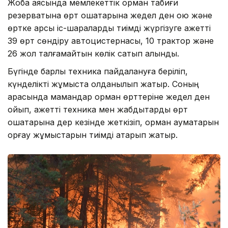
Жоба аясында мемлекеттік орман табиғи
резерватына өрт ошақтарына жедел ден қою және
өртке қарсы іс-шараларды тиімді жүргізуге қажетті
39 өрт сөндіру автоцистернасы, 10 трактор және
26 жол талғамайтын көлік сатып алынды.
Бүгінде барлық техника пайдалануға беріліп,
күнделікті жұмыста қолданылып жатыр. Соның
арқасында мамандар орман өрттеріне жедел ден
қойып, қажетті техника мен жабдықтарды өрт
ошақтарына дер кезінде жеткізіп, орман аумақтарын
қорғау жұмыстарын тиімді атқарып жатыр.