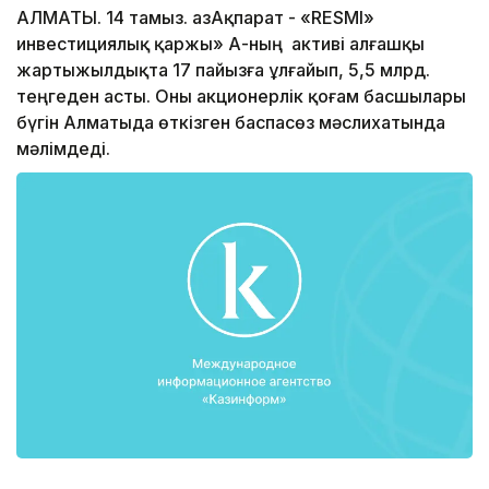
АЛМАТЫ. 14 тамыз. ҚазАқпарат - «RESMI»
инвестициялық қаржы» АҚ-ның активі алғашқы
жартыжылдықта 17 пайызға ұлғайып, 5,5 млрд.
теңгеден асты. Оны акционерлік қоғам басшылары
бүгін Алматыда өткізген баспасөз мәслихатында
мәлімдеді.