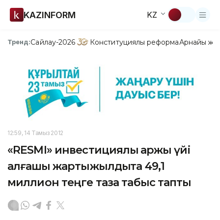
KAZINFORM
KZ
Сайлау-2026
Конституциялық реформа
Арнайы жо
Тренд:
12:59, 14 Тамыз 2012
«RESMI» инвестициялық қаржы үйі
алғашқы жартыжылдықта 49,1
миллион теңге таза табыс тапты