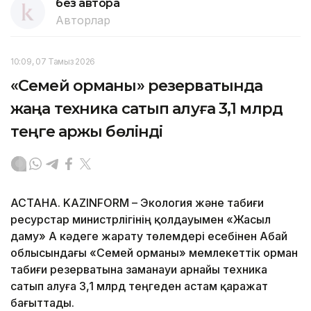
без автора
Авторлар
10:09, 07 Тамыз 2026
«Семей орманы» резерватында
жаңа техника сатып алуға 3,1 млрд
теңге қаржы бөлінді
АСТАНА. KAZINFORM – Экология және табиғи
ресурстар министрлігінің қолдауымен «Жасыл
даму» АҚ кәдеге жарату төлемдері есебінен Абай
облысындағы «Семей орманы» мемлекеттік орман
табиғи резерватына заманауи арнайы техника
сатып алуға 3,1 млрд теңгеден астам қаражат
бағыттады.