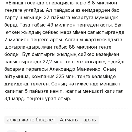
«Екінші тоқсанда операциялық кіріс 8,8 миллион
теңгеге ұлғайды. Ал пайдасы аз өнімдерден бас
тарту шығынды 37 пайызға қысқартуға мүмкіндік
берді. Таза табыс 49 миллион теңгеден асты. Бұл
өткен жылдың сәйкес мерзімімен салыстырғанда
7 миллион теңгеге артық. Алғашқы жартыжылдықта
шоғырландырылған табыс 88 миллион теңге
болды. Бұл былтырғы жылдың сәйкес кезеңімен
салыстырғанда 27,2 млн. теңгеге жоғары», - дейді
басқарма төрағасы Александр Манаенко. Оның
айтуынша, компания 325 млн. теңге көлемінде
дивиденд төлеген. Соның нәтижесінде меншікті
капитал 5 пайызға кеміп, жалпы меншікті капитал
3,1 млрд. теңгені құрап отыр.
Қаржы және бюджет
Алматы
Қаржы