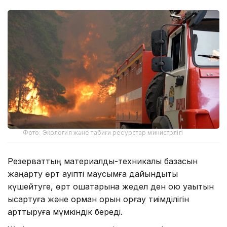
Фото: Экология және табиғи ресурстар министрлігі
Резерваттың материалдық-техникалық базасын
жаңарту өрт қауіпті маусымға дайындықты
күшейтуге, өрт ошақтарына жедел ден қою уақытын
қысқартуға және орман қорын қорғау тиімділігін
арттыруға мүмкіндік береді.