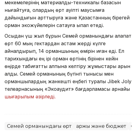
мекемелерінің материалдық-техникалық базасын
нығайтуға, олардың өрт қауіпті маусымға
дайындығын арттыруға және Қазақстанның бірегей
орман экожүйелерін сақтауға ықпал етеді.
Осыдан үш жыл бұрын Семей орманындағы алапат
өрт 60 мың гектардан астам жерді күлге
айналдырып, 14 орманшының өмірін қиған еді. Ел
тарихындағы ең ірі орман өртінің бірінен кейін
өңірде табиғатты қалпына келтіру жұмыстары қарқын
алды. Семей орманының бүгінгі тынысы мен
орманшылардың жанкешті еңбегі туралы Jibek Joly
телеарнасының «Экоаудит» бағдарламасы арнайы
шығарылым әзірледі.
Семей орманындағы өрт
Қаржы және бюджет
Ө