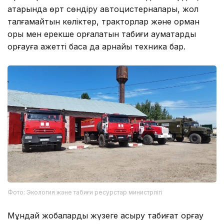
қатарында өрт сөндіру автоцистерналары, жол
талғамайтын көліктер, тракторлар және орман
қоры мен ерекше қорғалатын табиғи аумақтарды
қорғауға қажетті басқа да арнайы техника бар.
Фото: Экология және табиғи ресурстар министрлігі
Мұндай жобаларды жүзеге асыру табиғат қорғау