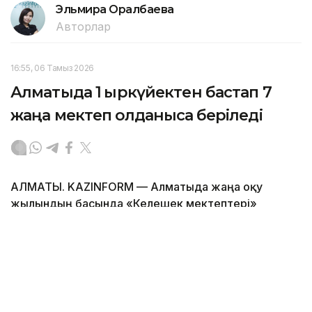
Эльмира Оралбаева
Авторлар
16:55, 06 Тамыз 2026
Алматыда 1 қыркүйектен бастап 7
жаңа мектеп қолданысқа беріледі
АЛМАТЫ. KAZINFORM — Алматыда жаңа оқу
жылындың басында «Келешек мектептері»
ашылады.