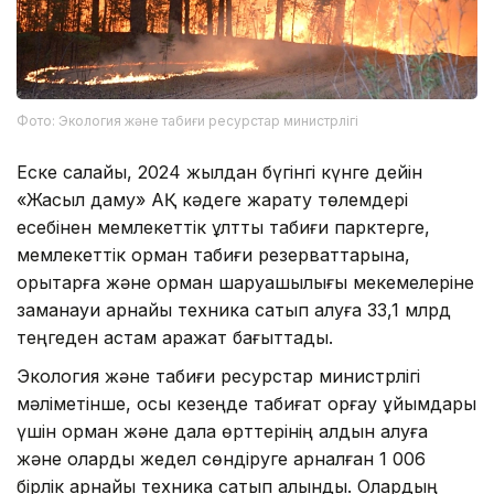
Фото: Экология және табиғи ресурстар министрлігі
Еске салайық, 2024 жылдан бүгінгі күнге дейін
«Жасыл даму» АҚ кәдеге жарату төлемдері
есебінен мемлекеттік ұлттық табиғи парктерге,
мемлекеттік орман табиғи резерваттарына,
қорықтарға және орман шаруашылығы мекемелеріне
заманауи арнайы техника сатып алуға 33,1 млрд
теңгеден астам қаражат бағыттады.
Экология және табиғи ресурстар министрлігі
мәліметінше, осы кезеңде табиғат қорғау ұйымдары
үшін орман және дала өрттерінің алдын алуға
және оларды жедел сөндіруге арналған 1 006
бірлік арнайы техника сатып алынды. Олардың