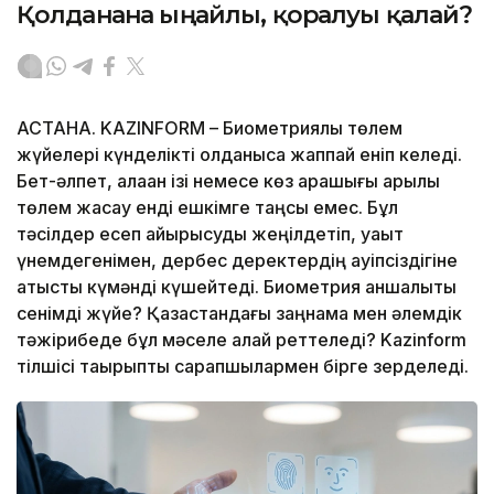
Қолданғанға ыңғайлы, қорғалуы қалай?
АСТАНА. KAZINFORM – Биометриялық төлем
жүйелері күнделікті қолданысқа жаппай еніп келеді.
Бет-әлпет, алақан ізі немесе көз қарашығы арқылы
төлем жасау енді ешкімге таңсық емес. Бұл
тәсілдер есеп айырысуды жеңілдетіп, уақыт
үнемдегенімен, дербес деректердің қауіпсіздігіне
қатысты күмәнді күшейтеді. Биометрия қаншалықты
сенімді жүйе? Қазақстандағы заңнама мен әлемдік
тәжірибеде бұл мәселе қалай реттеледі? Kazinform
тілшісі тақырыпты сарапшылармен бірге зерделеді.