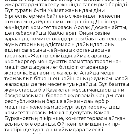
ғимараттарды тексеру жөнінде тапсырма берілді.
Бұл туралы бүгін Үкімет жанындағы діни
бірлестіктермен байланыс жөніндегі кеңестің
отырысында Әділет министрлігінің Дін істері
жөніндегі комитет төрағасы Ардақ Досжан айтты,
деп хабарлайды ҚазАқпарат. Оның сөзіне
қарағанда, комитет өкілдері осы бағыттағы тексеру
жұмыстарының әдістемесін дайындап, оны
әділет саласының аймақтық органдарына
таратқан. «Жалпы еліміздің аймақтарында
кәсіпкерлер мен ауқатты азаматтар тарапынан
мешіт салдыруға ниет білдіріп отырғандар
жетерлік. Бұл әрине жақсы іс. Алайда мешіт
тұрғызылып біткеннен кейін, оның жұмысы қалай
жалғасады деген мәселе туындайды. Бұл бағыттағы
жұмыстарды біз Қазақстан мұсылмандары діни
басқармасымен бірлесіп жүргіземіз. Сондықтан
республиканың барша аймағындағы әрбір
мешітпен жеке жұмыс жүргізілуі керек»,- деді
комитет төрағасы. Мәжіліс депутаты Камал
Бұрқановтың пікірінше, комитет төрағасы айтқан
ұсыныс өте орынды. Өйткені еліміздің түкпір-
түкпірінде түрлі діни ұйымдарға тиесілі