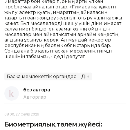
ғимараттар бой көтеріп, оның арты үлкен
проблемаға айналып отыр. «Ғимаратқа қажетті
жылу, электр қуаты, ғимараттың айналасын
тазартып оған жөндеу жүргізіп отыру үшін қаржы
қажет. Бұл мәселелерді шешу үшін діни ғимарат
салуға ниет білдірген азамат өзінің ойын дін
мәселелерімен айналысатын арнайы кеңестің
алдына ұсынуы керек. Ал мұндай кеңестер
республиканың барлық облыстарында бар.
Сонда ғана біз қалыптасқан мәселенің тиімді
шешімін табамыз», - деді депутат.
Басқа мемлекеттік органдар
Дін
без автора
Авторлар
08:00, 27 Сәуір 2026
Биометриялық төлем жүйесі: