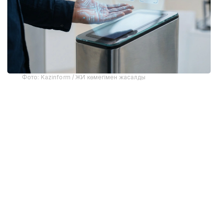
Фото: Kazinform / ЖИ көмегімен жасалды
Жалпы, соңғы жылдары елде қолма-қол ақшасыз
төлем үлесі айтарлықтай артты. Бірқатар банктер
бет-әлпетті тану және алақанды сканерлеу арқылы
төлем жүргізетін жүйелерді іске қосты. Мұндай
шешімдер, ең алдымен, жылдамдық пен
ыңғайлылыққа бағытталған: карта ұмыт қалса да,
телефон өшіп тұрса да төлем жасауға мүмкіндік
бар. Алайда технология дамыған сайын қауіпсіздік
мәселесінің де маңызы арта түседі.