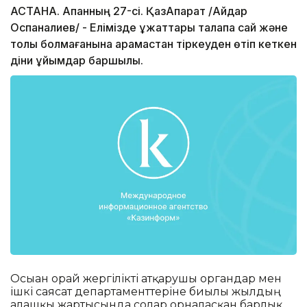
АСТАНА. Ақпанның 27-сі. ҚазАқпарат /Айдар
Оспаналиев/ - Елімізде құжаттары талапқа сай және
толық болмағанына қарамастан тіркеуден өтіп кеткен
діни ұйымдар баршылық.
Осыған орай жергілікті атқарушы органдар мен
ішкі саясат департаменттеріне биылғы жылдың
алғашқы жартысында солар орналасқан барлық