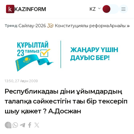
KAZINFORM
KZ
Сайлау-2026
Конституциялық реформа
Арнайы жо
Тренд:
13:50, 27 Ақпан 2009
Республикадағы діни ұйымдардың
талапқа сәйкестігін тағы бір тексеріп
шығу қажет ? А.Досжан