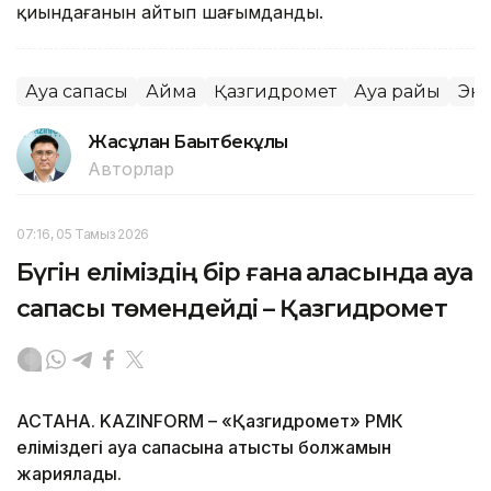
қиындағанын айтып шағымданды.
Ауа сапасы
Аймақ
Қазгидромет
Ауа райы
Эк
Жасұлан Бақытбекұлы
Авторлар
07:16, 05 Тамыз 2026
Бүгін еліміздің бір ғана қаласында ауа
сапасы төмендейді – Қазгидромет
АСТАНА. KAZINFORM – «Қазгидромет» РМК
еліміздегі ауа сапасына қатысты болжамын
жариялады.