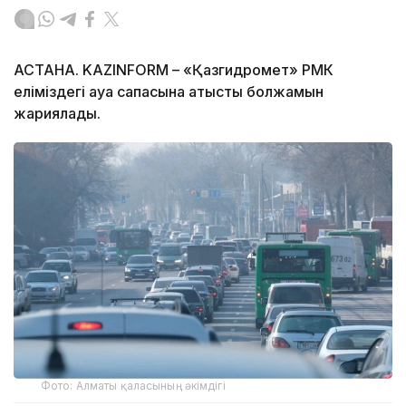
АСТАНА. KAZINFORM – «Қазгидромет» РМК
еліміздегі ауа сапасына қатысты болжамын
жариялады.
Фото: Алматы қаласының әкімдігі