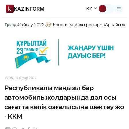
KAZINFORM
KZ
Сайлау-2026
Конституциялық реформа
Арнайы жо
Тренд:
16:05, 31 Қаңтар 2011
Республикалық маңызы бар
автомобиль жолдарында дәл осы
сағатта көлік қозғалысына шектеу жоқ
- ККМ