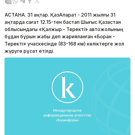
АСТАНА. 31 қаңтар. ҚазАқпарат - 2011 жылғы 31
қаңтарда сағат 12.15-тен бастап Шығыс Қазақстан
облысындағы «Қалжыр - Теректі» автожолының
бұдан бұрын жабық деп жарияланған «Боран -
Теректі» учаскесінде (83-168 км) көліктерге жол
жүруге рұқсат етілді.