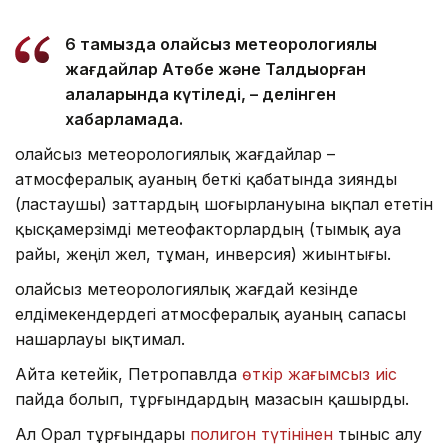
6 тамызда қолайсыз метеорологиялық
жағдайлар Ақтөбе және Талдықорған
қалаларында күтіледі, – делінген
хабарламада.
Қолайсыз метеорологиялық жағдайлар –
атмосфералық ауаның беткі қабатында зиянды
(ластаушы) заттардың шоғырлануына ықпал ететін
қысқамерзімді метеофакторлардың (тымық ауа
райы, жеңіл жел, тұман, инверсия) жиынтығы.
Қолайсыз метеорологиялық жағдай кезінде
елдімекендердегі атмосфералық ауаның сапасы
нашарлауы ықтимал.
Айта кетейік, Петропавлда
өткір жағымсыз иіс
пайда болып, тұрғындардың мазасын қашырды.
Ал Орал тұрғындары
полигон түтінінен
тыныс алу