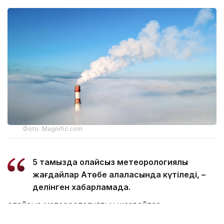
Фото: Magnific.com
5 тамызда қолайсыз метеорологиялық
жағдайлар Ақтөбе қалаласында күтіледі, –
делінген хабарламада.
Қолайсыз метеорологиялық жағдайлар –
атмосфералық ауаның беткі қабатында зиянды