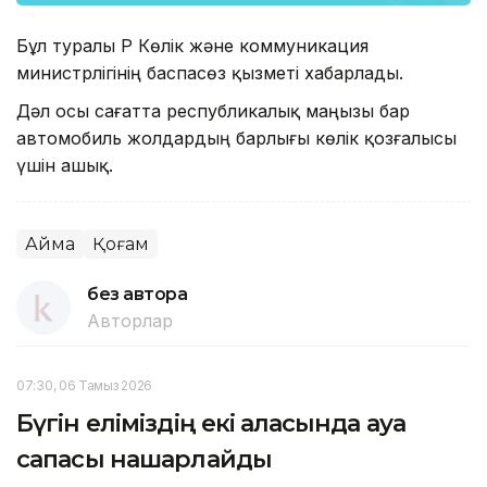
Бұл туралы ҚР Көлік және коммуникация
министрлігінің баспасөз қызметі хабарлады.
Дәл осы сағатта республикалық маңызы бар
автомобиль жолдардың барлығы көлік қозғалысы
үшін ашық.
Аймақ
Қоғам
без автора
Авторлар
07:30, 06 Тамыз 2026
Бүгін еліміздің екі қаласында ауа
сапасы нашарлайды