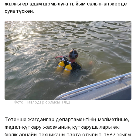
жылғы ер адам шомылуға тыйым салынған жерде
суға түскен.
Фото: Павлодар облысы ТЖД
Төтенше жағдайлар департаментінің мәліметінше,
жедел-құтқару жасағының құтқарушылары екі
бірлік арнайы техниканы тарта отырып, 1987 жылы