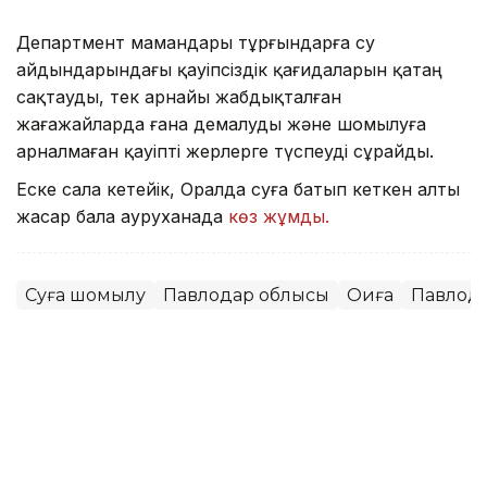
Департмент мамандары тұрғындарға су
айдындарындағы қауіпсіздік қағидаларын қатаң
сақтауды, тек арнайы жабдықталған
жағажайларда ғана демалуды және шомылуға
арналмаған қауіпті жерлерге түспеуді сұрайды.
Еске сала кетейік, Оралда суға батып кеткен алты
жасар бала ауруханада
көз жұмды.
Суға шомылу
Павлодар облысы
Оқиға
Павлод
Мұрат Аяған
Авторлар
13:52, 07 Тамыз 2026
Фельдшер Ұлдана Мырзуанның