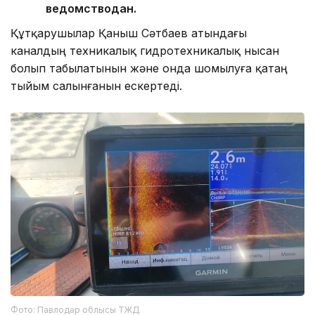
ведомстводан.
Құтқарушылар Қаныш Сәтбаев атындағы
каналдың техникалық гидротехникалық нысан
болып табылатынын және онда шомылуға қатаң
тыйым салынғанын ескертеді.
Фото: Павлодар облысы ТЖД