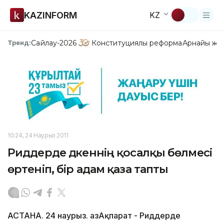
KAZINFORM
KZ
Сайлау-2026
Конституциялық реформа
Арнайы жо
Тренд:
10:24, 24 Наурыз 2011
Риддерде дүкеннің қосалқы бөлмесі
өртеніп, бір адам қаза тапты
АСТАНА. 24 наурыз. ҚазАқпарат - Риддерде