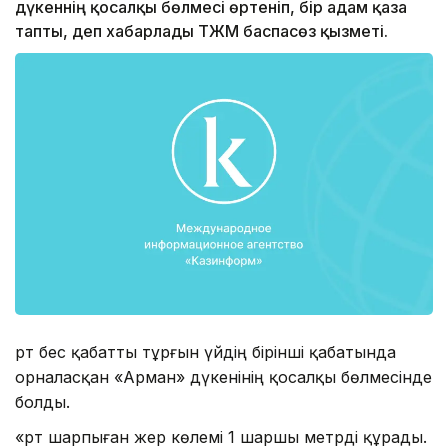
дүкеннің қосалқы бөлмесі өртеніп, бір адам қаза
тапты, деп хабарлады ТЖМ баспасөз қызметі.
Өрт бес қабатты тұрғын үйдің бірінші қабатында
орналасқан «Арман» дүкенінің қосалқы бөлмесінде
болды.
«Өрт шарпыған жер көлемі 1 шаршы метрді құрады.