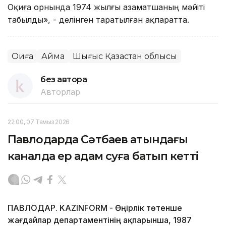
Оқиға орнында 1974 жылғы азаматшаның мәйіті
табылды», - делінген таратылған ақпаратта.
Оқиға
Аймақ
Шығыс Қазақстан облысы
без автора
Авторлар
22:00, 07 Тамыз 2026
Павлодарда Сәтбаев атындағы
каналда ер адам суға батып кетті
ПАВЛОДАР. KAZINFORM - Өңірлік төтенше
жағдайлар департаментінің ақпарынша, 1987