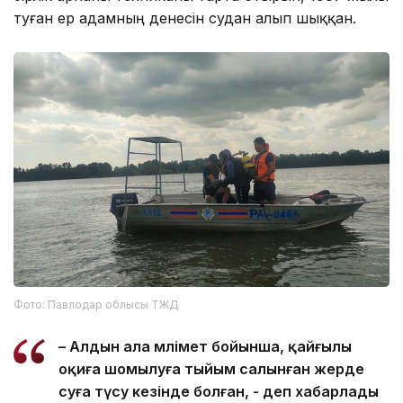
туған ер адамның денесін судан алып шыққан.
Фото: Павлодар облысы ТЖД
– Алдын ала мәлімет бойынша, қайғылы
оқиға шомылуға тыйым салынған жерде
суға түсу кезінде болған, - деп хабарлады