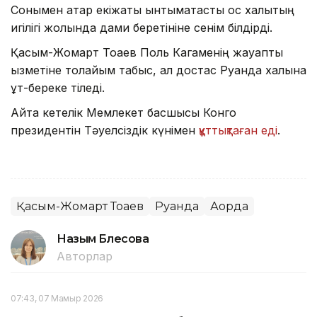
Сонымен қатар екіжақты ынтымақтастық қос халықтың
игілігі жолында дами беретініне сенім білдірді.
Қасым-Жомарт Тоқаев Поль Кагаменің жауапты
қызметіне толайым табыс, ал достас Руанда халқына
құт-береке тіледі.
Айта кетелік Мемлекет басшысы Конго
президентін Тәуелсіздік күнімен
құттықтаған еді
.
Қасым-Жомарт Тоқаев
Руанда
Ақорда
Назым Бөлесова
Авторлар
07:43, 07 Мамыр 2026