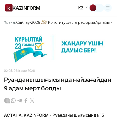
KAZINFORM
KZ
Сайлау-2026
Конституциялық реформа
Арнайы жо
Тренд:
02:05, 06 Қаңтар 2026
Руанданың шығысында найзағайдан
9 адам мерт болды
АСТАНА. KAZINFORM - Руанданың шығысында 15