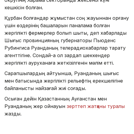
кешкісін болған.
Құрбан болғандар жұмыстан соң жауыннан қорғану
үшін өздерінің бақшаларын паналамақ болған
жергілікті фермерлер болып шықты, деп хабарлады
Шығыс провинцияның губернаторы Пьюденс
Рубингиса Руанданың телерадиохабарлар тарату
агенттігіне. Сондай-ақ ол зардап шеккендер
жергілікті ауруханаға жеткізілгенін мәлім етті.
Сарапшылардың айтуынша, Руанданың шығыс
мен батысында жергілікті рельефтің ерекшелігіне
байланысты найзағай жиі соғады.
Осыған дейін Қазақстанның Ауғанстан мен
Руанданың жер қойнауын
зерттеп жатқаны туралы
жаздық.