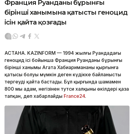
Франция Руанданың бұрынғы
бірінші ханымына қатысты геноцид
ісін қайта қозғады
АСТАНА. KAZINFORM — 1994 жылғы Руандадағы
геноцид ісі бойынша Франция Руанданың бұрынғы
бірінші ханымы Агата Хабиаримананың қырғынға
қатысы болуы мүмкін деген күдікке байланысты
тергеуді қайта бастады. Бұл қырғында шамамен
800 мың адам, негізінен тутси халқының өкілдері қаза
тапқан, деп хабарлайды
France24
.