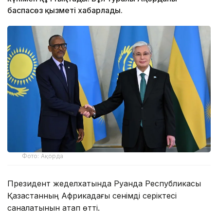
баспасөз қызметі хабарлады.
Фото: Ақорда
Президент жеделхатында Руанда Республикасы
Қазақстанның Африкадағы сенімді серіктесі
саналатынын атап өтті.