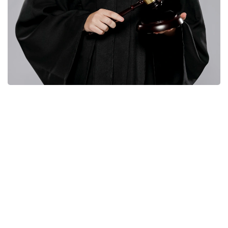
Фото: Freepik
Өткен жылы Руанданың бұрынғы президентінің
жесіріне қатысты іс «дәлелдердің жеткіліксіздігіне»
байланысты жабылған болатын. Алайда сәрсенбі
күні Францияның апелляциялық соты бұл шешімнің
күшін жойып, тергеуді жалғастыруға міндеттеді.
83 жастағы Агата Хабиаримана 1998 жылдан бері
Францияда тұрып келеді. Кигали билігі оны бірнеше
рет экстрадициялауды талап еткен.