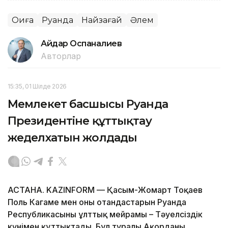
Оқиға
Руанда
Найзағай
Әлем
Айдар Оспаналиев
Авторлар
15:35, 01 Шілде 2026
Мемлекет басшысы Руанда
Президентіне құттықтау
жеделхатын жолдады
АСТАНА. KAZINFORM — Қасым-Жомарт Тоқаев
Поль Кагаме мен оның отандастарын Руанда
Республикасының ұлттық мейрамы – Тәуелсіздік
күнімен құттықтады. Бұл туралы Ақорданың