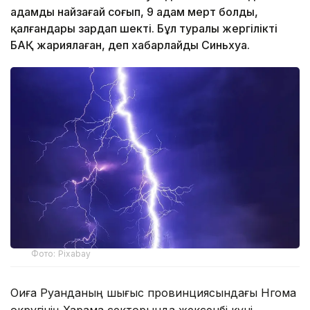
адамды найзағай соғып, 9 адам мерт болды,
қалғандары зардап шекті. Бұл туралы жергілікті
БАҚ жариялаған, деп хабарлайды Синьхуа.
Фото: Pixabay
Оқиға Руанданың шығыс провинциясындағы Нгома
округінің Харама секторында жексенбі күні