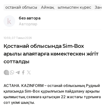
Қостанай облысы
Аймақ
Қылмыспен күрес
Заң 
без автора
Авторлар
10:59, 07 Тамыз 2026
Қостанай облысында Sim-Box
арқылы алаяқтарға көмектескен жігіт
сотталды
АСТАНА. KAZINFORM – Қостанай облысының Рудный
қаласында Sim-Box құрылғысын пайдалану арқылы
қылмыстық схемаға қатысқан 22 жастағы тұрғынға
сот үкімі шықты.