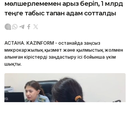
мөлшерлемемен қарыз беріп, 1 млрд
теңге табыс тапқан адам сотталды
АСТАНА. KAZINFORM - Қостанайда заңсыз
микрокаржылық қызмет және қылмыстық жолмен
алынған кірістерді заңдастыру ісі бойынша үкім
шықты.