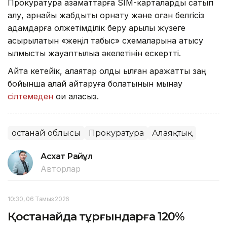
Прокуратура азаматтарға SIM-карталарды сатып
алу, арнайы жабдықты орнату және оған белгісіз
адамдарға қолжетімділік беру арқылы жүзеге
асырылатын «жеңіл табыс» схемаларына қатысу
қылмыстық жауаптылыққа әкелетінін ескертті.
Айта кетейік, алаяқтар қолды қылған қаражатты заң
бойынша қалай қайтаруға болатынын мынау
сілтемеден
оқи аласыз.
Қостанай облысы
Прокуратура
Алаяқтық
Асхат Райқұл
Авторлар
10:30, 06 Тамыз 2026
Қостанайда тұрғындарға 120%