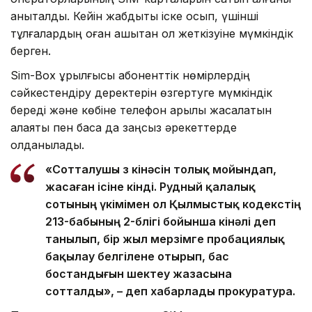
анықталды. Кейін жабдықты іске қосып, үшінші
тұлғалардың оған қашықтан қол жеткізуіне мүмкіндік
берген.
Sim-Box құрылғысы абоненттік нөмірлердің
сәйкестендіру деректерін өзгертуге мүмкіндік
береді және көбіне телефон арқылы жасалатын
алаяқтық пен басқа да заңсыз әрекеттерде
қолданылады.
«Сотталушы өз кінәсін толық мойындап,
жасаған ісіне өкінді. Рудный қалалық
сотының үкімімен ол Қылмыстық кодекстің
213-бабының 2-бөлігі бойынша кінәлі деп
танылып, бір жыл мерзімге пробациялық
бақылау белгілене отырып, бас
бостандығын шектеу жазасына
сотталды», – деп хабарлады прокуратура.