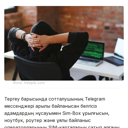
Фото: freepik.com
Тергеу барысында сотталушының Telegram
мессенджері арқылы байланысқан белгісіз
адамдардың нұсқауымен Sim-Box құрылғысын,
ноутбук, роутер және ұялы байланыс
операторларының SIM-карталарын сатып алғаны