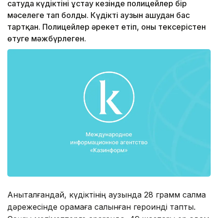
сатуда күдіктіні ұстау кезінде полицейлер бір
мәселеге тап болды. Күдікті аузын ашудан бас
тартқан. Полицейлер әрекет етіп, оны тексерістен
өтуге мәжбүрлеген.
Анықталғандай, күдіктінің аузында 28 грамм салмақ
дәрежесінде орамаға салынған героинді тапты.