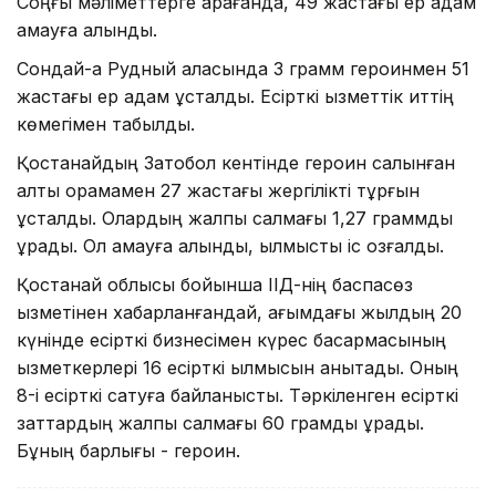
Соңғы мәліметтерге қарағанда, 49 жастағы ер адам
қамауға алынды.
Сондай-ақ Рудный қаласында 3 грамм героинмен 51
жастағы ер адам ұсталды. Есірткі қызметтік иттің
көмегімен табылды.
Қостанайдың Затобол кентінде героин салынған
алты орамамен 27 жастағы жергілікті тұрғын
ұсталды. Олардың жалпы салмағы 1,27 граммды
құрады. Ол қамауға алынды, қылмыстық іс қозғалды.
Қостанай облысы бойынша ІІД-нің баспасөз
қызметінен хабарланғандай, ағымдағы жылдың 20
күнінде есірткі бизнесімен күрес басқармасының
қызметкерлері 16 есірткі қылмысын анықтады. Оның
8-і есірткі сатуға байланысты. Тәркіленген есірткі
заттардың жалпы салмағы 60 грамды құрады.
Бұның барлығы - героин.