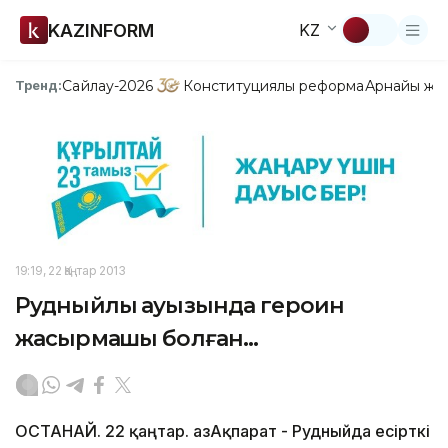
KAZINFORM
KZ
Сайлау-2026
Конституциялық реформа
Арнайы жо
Тренд:
19:19, 22 Қаңтар 2013
Рудныйлық ауызында героин
жасырмақшы болған...
ҚОСТАНАЙ. 22 қаңтар. ҚазАқпарат - Рудныйда есірткі