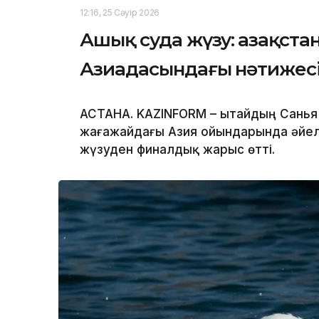
12:16, 25 Сәуір 2026
Ашық суда жүзу: Қазақст
Азиадасындағы нәтижеc
АСТАНА. KAZINFORM – Қытайдың Санья
жағажайдағы Азия ойындарында әйе
жүзуден финалдық жарыс өтті.