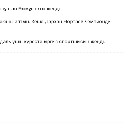
сұлтан Әлімқұловты жеңді.
 екінші алтын. Кеше Дархан Нортаев чемпиондық
 медаль үшін күресте қырғыз спортшысын жеңді.