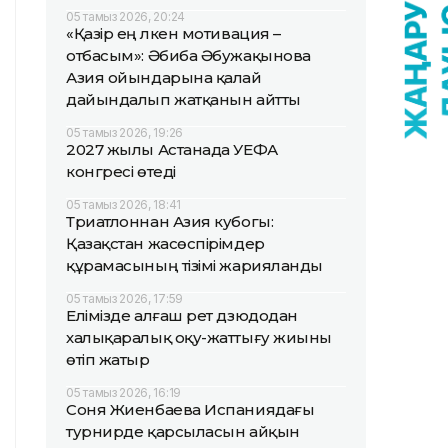
05 тамыз 2026, 20:24
«Қазір ең үлкен мотивация –
отбасым»: Әбиба Әбужақынова
Азия ойындарына қалай
дайындалып жатқанын айтты
05 тамыз 2026, 19:26
2027 жылы Астанада УЕФА
конгресі өтеді
05 тамыз 2026, 18:41
Триатлоннан Азия кубогы:
Қазақстан жасөспірімдер
құрамасының тізімі жарияланды
05 тамыз 2026, 17:59
Елімізде алғаш рет дзюдодан
халықаралық оқу-жаттығу жиыны
өтіп жатыр
05 тамыз 2026, 16:19
Соня Жиенбаева Испаниядағы
турнирде қарсыласын айқын