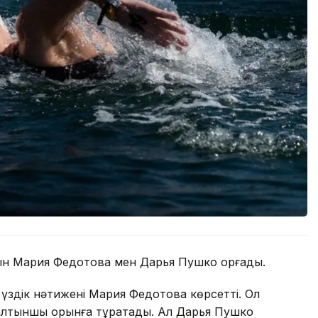
ын Мария Федотова мен Дарья Пушко қорғады.
 үздік нәтижені Мария Федотова көрсетті. Ол
, алтыншы орынға тұрақтады. Ал Дарья Пушко