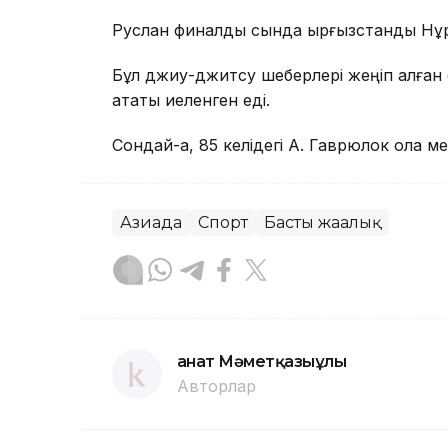
Руслан финалдық сында қырғызстандық Нұр
Бұл джиу-джитсу шеберлері жеңіп алған
атақты иеленген еді.
Сондай-ақ, 85 келідегі А. Гаврюлок қола
Азиада
Спорт
Басты жаңалық
Қанат Мәметқазыұлы
Авторлар