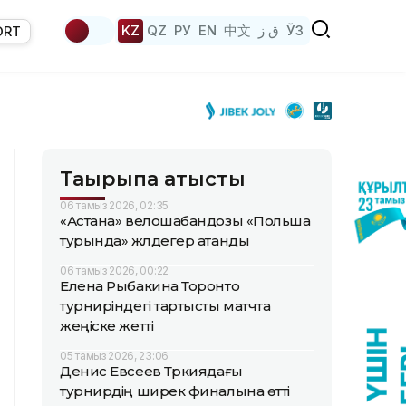
KZ
QZ
РУ
EN
中文
ق ز
ЎЗ
ORT
Тақырыпқа қатысты
06 тамыз 2026, 02:35
«Астана» велошабандозы «Польша
турында» жүлдегер атанды
06 тамыз 2026, 00:22
Елена Рыбакина Торонто
турниріндегі тартысты матчта
жеңіске жетті
05 тамыз 2026, 23:06
Денис Евсеев Түркиядағы
турнирдің ширек финалына өтті