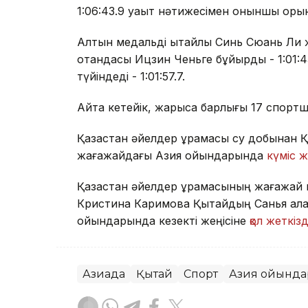
1:06:43.9 уақыт нәтижесімен оныншы оры
Алтын медальді қытайлық Синь Сюань Ли ж
отандасы Ицзин Ченьге бұйырды - 1:01:43
түйіндеді - 1:01:57.7.
Айта кетейік, жарысқа барлығы 17 спортш
Қазақстан әйелдер құрамасы су добынан 
жағажайдағы Азия ойындарында
күміс 
Қазақстан әйелдер құрамасының жағажа
Кристина Каримова Қытайдың Санья қала
ойындарында кезекті жеңісіне
қол жеткізд
Азиада
Қытай
Спорт
Азия ойынд