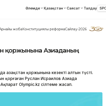
Әлемде
Қазақстан
Саясат
Талдау
SP
Арнайы жоба
Конституциялық реформа
Сайлау-2026
тан қоржынына Азиаданың
да Қазақстан қоржынына кезекті алтын түсті.
н қорғаған Руслан Исраилов Азиада
Ақпарат Olympic.kz сілтеме жасап.