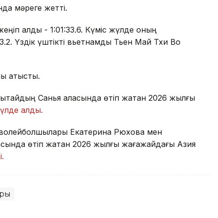
нда мәреге жетті.
еңіп алды - 1:01:33.6. Күміс жүлде оның
.2. Үздік үштікті вьетнамдық Тьен Май Тхи Во
ы қатысты.
Қытайдың Санья қаласында өтіп жатқан 2026 жылғы
жүлде алды.
й волейболшылары Екатерина Рюхова мен
сында өтіп жатқан 2026 жылғы жағажайдағы Азия
і.
ары