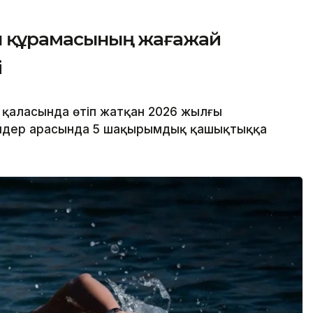
ан құрамасының жағажай
і
 қаласында өтіп жатқан 2026 жылғы
лдер арасында 5 шақырымдық қашықтыққа