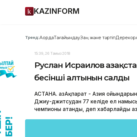
KAZINFORM
Ақорда
Тағайындау
Заң және тәртіп
Дерекқор
Тренд:
15:39, 26 Тамыз 2018
Руслан Исраилов Қазақс
бесінші алтынын салды
АСТАНА. ҚазАқпарат - Азия ойындарын
Джиу-джитсудан 77 келіде ел намысы
чемпионы атанды, деп хабарлайды Қаз