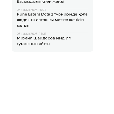
басымдылықпен жеңді
05 тамыз 2026, 15:24
Rune Eaters Dota 2 турнирінде қола
жүлде үшін алғашқы матчта жеңіліп
қалды
05 тамыз 2026, 14:31
Михаил Шайдоров кімді үлгі
тұтатынын айтты