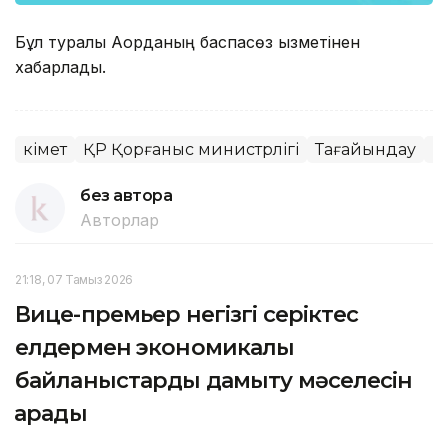
Бұл туралы Ақорданың баспасөз қызметінен
хабарлады.
Үкімет
ҚР Қорғаныс министрлігі
Тағайындау
Б
без автора
Авторлар
21:18, 07 Тамыз 2026
Вице-премьер негізгі серіктес
елдермен экономикалық
байланыстарды дамыту мәселесін
қарады