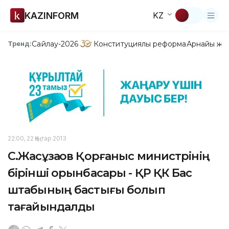
KAZINFORM
KZ
Сайлау-2026
Конституциялық реформа
Арнайы жо
Тренд:
22:00, 22 Қаңтар 2013
С.Жасұзақов Қорғаныс министрінің
бірінші орынбасары - ҚР ҚК Бас
штабының бастығы болып
тағайындалды