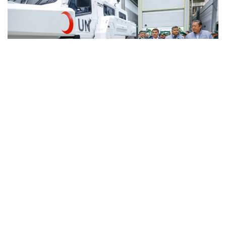
Фото: Солтан Жексенбеков/ Kazinform
Кәсіпорында Arlan және Alan-2 броньдалған
дөңгелекті машиналары, Barys жауынгерлік
броньды көлігінің 4×4, 6×6 және 8×8 өлшеміндегі
модельдері, сондай-ақ, жүзетін әрі дөңгелекті
Terrex-Barys-A 8×8 платформасы шығарылады.