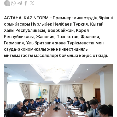
АСТАНА. KAZINFORM – Премьер-министрдің бірінші
орынбасары Нұрлыбек Нәлібаев Түркия, Қытай
Халық Республикасы, Әзербайжан, Корея
Республикасы, Жапония, Тәжікстан, Франция,
Германия, Ұлыбритания және Түрікменстанмен
сауда-экономикалық және инвестициялық
ынтымақтастық мәселелері бойынша кеңес өткізді.