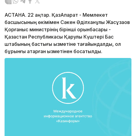
АСТАНА. 22 қаңтар. ҚазАқпарат - Мемлекет
басшысының өкімімен Сәкен Әділханұлы Жасұзақов
Қорғаныс министрінің бірінші орынбасары -
Қазақстан Республикасы Қарулы Күштері Бас
штабының бастығы қызметіне тағайындалды, ол
бұрынғы атқарған қызметінен босатылды.