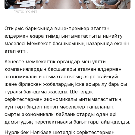
Фото: Үкімет
Отырыс барысында вице-премьер аталған
елдермен өзара тиімді ынтымақтастықты нығайту
мәселесі Мемлекет басшысының назарында екенін
атап өтті.
Кеңесте мемлекеттік органдар мен ұлттық
компаниялардың басшылары аталған елдермен
экономикалық ынтымақтастықтың қазіргі жай-күйі
және бірлескен жобалардың іске асырылу барысы
туралы баяндама жасады. Шетелдік
серіктестермен экономикалық ынтымақтастықтың
күн тәртібіндегі негізгі мәселелер талқыланып,
сыртқы экономикалық байланыстарды одан әрі
дамытудың перспективалы бағыттары айқындалды.
Нұрлыбек Нәлібаев шетелдік серіктестермен