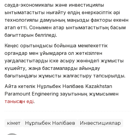
сауда-экономикалық және инвестициялық
ынтымақтастықты нығайту елдің өнеркәсіптік әрі
технологиялық дамуының маңызды факторы екенін
атап өтті. Сонымен қатар ынтымақтастықтың басым
бағыттарын белгіледі.
Кеңес қорытындысы бойынша мемлекеттік
органдар мен ұйымдарға қол жеткізілген
уағдаластықтарды іске асыру жөніндегі жұмысты
күшейту, жаңа бастамаларды айқындау
бағытындағы жұмысты жалғастыру тапсырылды.
Айта кетелік Нұрлыбек Нәлібаев Kazakhstan
Paramount Engineering зауытының жұмысымен
танысқан еді
.
Үкімет
Нұрлыбек Нәлібаев
Инвестициялар