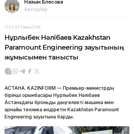
Назым Бөлесова
Авторлар
17:02, 07 Тамыз 2026
Нұрлыбек Нәлібаев Kazakhstan
Paramount Engineering зауытының
жұмысымен танысты
АСТАНА. KAZINFORM — Премьер-министрдің
бірінші орынбасары Нұрлыбек Нәлібаев
Астанадағы броньды дөңгелекті машина мен
арнайы техника өндіретін Kazakhstan Paramount
Engineering зауытына барды.