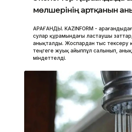
мөлшерінің артқанын ан
ҚАРАҒАНДЫ. KAZINFORM - Қарағандыда
сулар құрамындағы ластаушы заттар
анықталды. Жоспардан тыс тексеру 
теңгеге жуық айыппұл салынып, аны
міндеттелді.