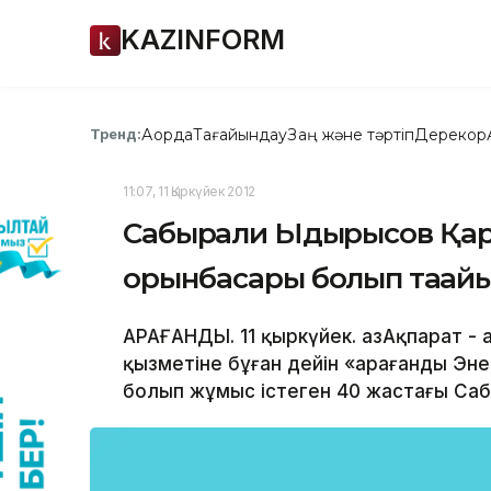
KAZINFORM
Ақорда
Тағайындау
Заң және тәртіп
Дерекқор
Тренд:
11:07, 11 Қыркүйек 2012
Сабырғали Ыдырысов Қара
орынбасары болып таға
ҚАРАҒАНДЫ. 11 қыркүйек. ҚазАқпарат -
қызметіне бұған дейін «Қарағанды Э
болып жұмыс істеген 40 жастағы Са