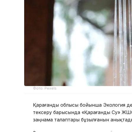
Фото: Pexels
Қарағанды облысы бойынша Экология де
тексеру барысында «Қарағанды Су» ЖШС
заңнама талаптары бұзылғанын анықтад