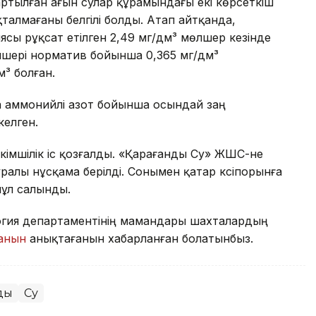
артылған ағын сулар құрамындағы екі көрсеткіш
талмағаны белгілі болды. Атап айтқанда,
сы рұқсат етілген 2,49 мг/дм³ мөлшер кезінде
өлшері норматив бойынша 0,365 мг/дм³
м³ болған.
да аммонийлі азот бойынша осындай заң
келген.
 әкімшілік іс қозғалды. «Қарағанды Су» ЖШС-не
алы нұсқама берілді. Сонымен қатар кәсіпорынға
пұл салынды.
огия департаментінің мамандары шахталардың
ғанын
анықтағанын хабарланған болатынбыз.
ды
Су