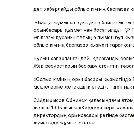
деп хабарлайды облыс әкімінің баспасөз қ
«Басқа жұмысқа ауысуына байланысты Б
орынбасары қызметінен босатылды. ҚР През
Әбілғазы Құсайыновтың өкімімен бұл қы
облыс әкімінің баспасөз қызметі таратқан
Бұрын хабарланғандай, Қарағанды облыс
Жер ресурстарын басқару агенттігі төр
«Облыс әкіміның орынбасары қызметінд
мәселелеріне жетекшілік етеді», - деп нақ
С.Ыдырысов Обнинск қаласындағы атомд
жолын 1995 жылы «Кардершлер» жауапкерш
директордың орынбасары ретінде бастағ
жүйесінде жұмыс істеген.