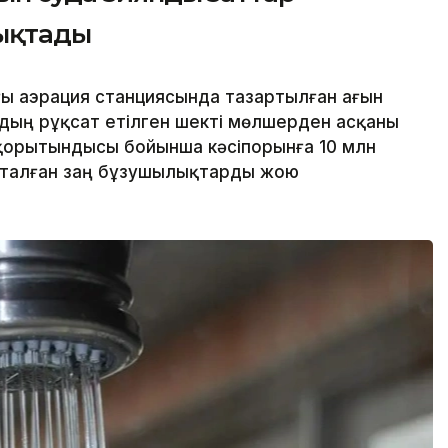
ықтады
ғы аэрация станциясында тазартылған ағын
дың рұқсат етілген шекті мөлшерден асқаны
қорытындысы бойынша кәсіпорынға 10 млн
қталған заң бұзушылықтарды жою