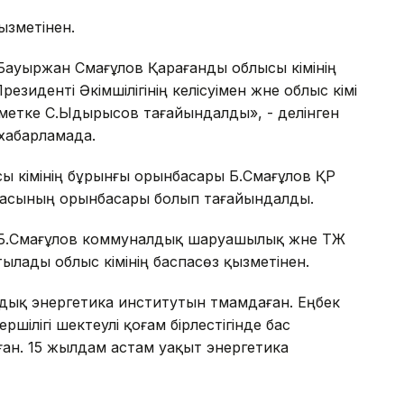
ызметінен.
ауыржан Смағұлов Қарағанды облысы әкімінің
иденті Әкімшілігінің келісуімен және облыс әкімі
зметке С.Ыдырысов тағайындалды», - делінген
 хабарламада.
ы әкімінің бұрынғы орынбасары Б.Смағұлов ҚР
ағасының орынбасары болып тағайындалды.
е Б.Смағұлов коммуналдық шаруашылық және ТЖ
тылады облыс әкімінің баспасөз қызметінен.
ық энергетика институтын тәмамдаған. Еңбек
ілігі шектеулі қоғам бірлестігінде бас
ан. 15 жылдам астам уақыт энергетика