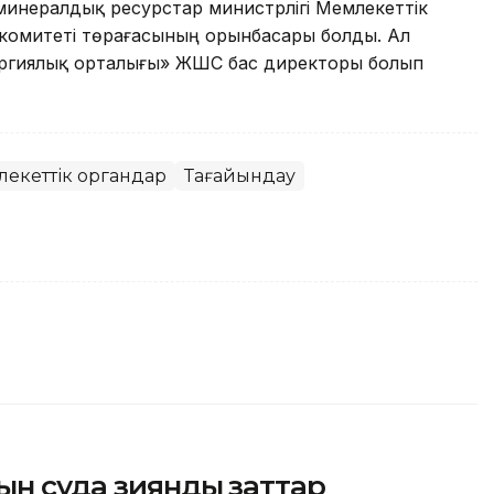
минералдық ресурстар министрлігі Мемлекеттік
комитеті төрағасының орынбасары болды. Ал
ергиялық орталығы» ЖШС бас директоры болып
лекеттік органдар
Тағайындау
ғын суда зиянды заттар