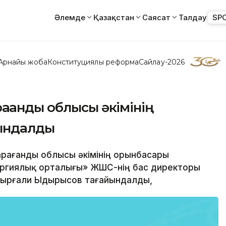
Әлемде
Қазақстан
Саясат
Талдау
SP
Арнайы жоба
Конституциялық реформа
Сайлау-2026
ғанды облысы әкімінің
йындалды
 Қарағанды облысы әкімінің орынбасары
нергиялық орталығы» ЖШС-нің бас директоры
бырғали Ыдырысов тағайындалды,