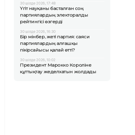
30 шілде 2026, 17:48
Үгіт науқаны басталған соң
партиялардың электоралды
рейтингісі өзгерді
30 шілде 2026, 16:30
Бір мінбер, жеті партия: саяси
партиялардың алғашқы
пікірсайысы қалай өтті?
30 шілде 2026, 10:02
Президент Марокко Короліне
құттықтау жеделхатын жолдады