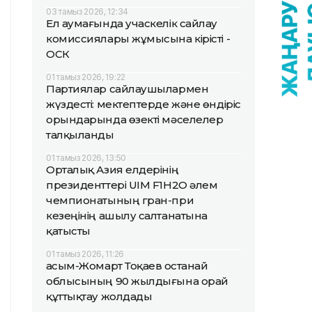
03 тамыз 2026, 12:34
Ел аумағында учаскелік сайлау
комиссиялары жұмысына кірісті -
ОСК
01 тамыз 2026, 19:22
Партиялар сайлаушылармен
жүздесті: мектептерде және өндіріс
орындарында өзекті мәселелер
талқыланды
01 тамыз 2026, 13:50
Орталық Азия елдерінің
президенттері UIM F1H2O әлем
чемпионатының гран-при
кезеңінің ашылу салтанатына
қатысты
01 тамыз 2026, 11:26
Қасым-Жомарт Тоқаев Қостанай
облысының 90 жылдығына орай
құттықтау жолдады