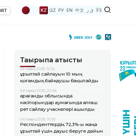
KZ
QZ
РУ
EN
中文
ق ز
ЎЗ
ORT
Тақырыпқа қатысты
05 тамыз 2026, 12:52
Құрылтай сайлауын 10 мың
қоғамдық байқаушы бақылайды
04 тамыз 2026, 20:04
Қарағанды облысында
кәсіпорындар аумағында алғаш
рет сайлау учаскелері ашылды
04 тамыз 2026, 16:55
Респонденттердің 72,3%-ы жаңа
Құрылтай үшін дауыс беруге дайын