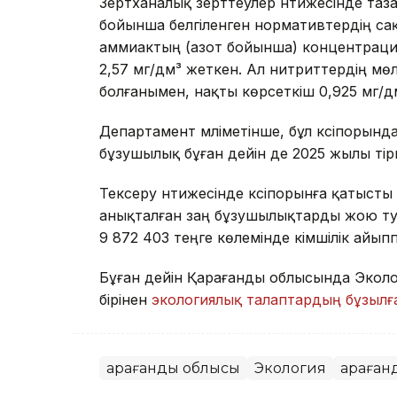
Зертханалық зерттеулер нәтижесінде таз
бойынша белгіленген нормативтердің сақ
аммиактың (азот бойынша) концентрация
2,57 мг/дм³ жеткен. Ал нитриттердің м
болғанымен, нақты көрсеткіш 0,925 мг/д
Департамент мәліметінше, бұл кәсіпорын
бұзушылық бұған дейін де 2025 жылы тір
Тексеру нәтижесінде кәсіпорынға қатысты
анықталған заң бұзушылықтарды жою тур
9 872 403 теңге көлемінде әкімшілік айып
Бұған дейін Қарағанды облысында Экол
бірінен
экологиялық талаптардың бұзыл
Қарағанды облысы
Экология
Қараған