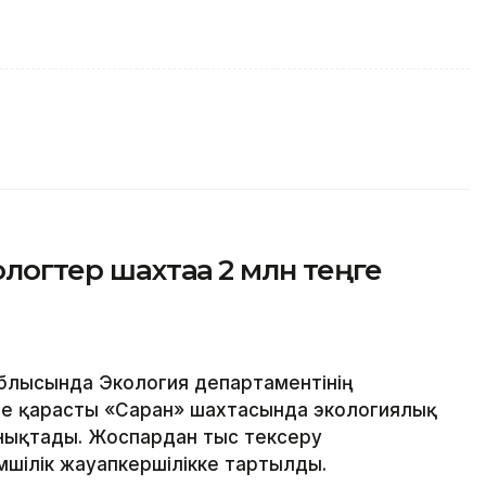
логтер шахтаға 2 млн теңге
блысында Экология департаментінің
е қарасты «Саран» шахтасында экологиялық
нықтады. Жоспардан тыс тексеру
шілік жауапкершілікке тартылды.