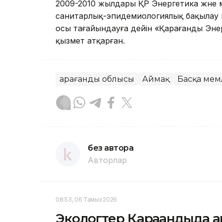
2009-2010 жылдары ҚР Энергетика және 
санитарлық-эпидемиологиялық бақылау 
осы тағайындауға дейін «Қарағанды Эн
қызмет атқарған.
Қарағанды облысы
Аймақ
Басқа мем
без автора
Авторлар
08:53, 06 Тамыз 2026
Экологтер Қарағандыда а