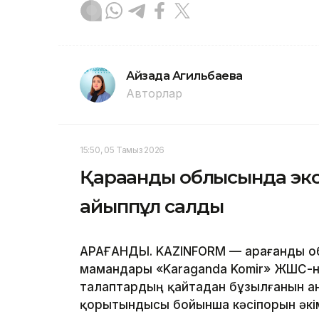
Айзада Агильбаева
Авторлар
15:50, 05 Тамыз 2026
Қарағанды облысында эко
айыппұл салды
ҚАРАҒАНДЫ. KAZINFORM — Қарағанды о
мамандары «Karaganda Komir» ЖШС-н
талаптардың қайтадан бұзылғанын а
қорытындысы бойынша кәсіпорын әкім