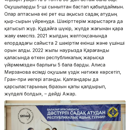
Оқушыларды 5-ші сыныптан бастап қабылдаймын.
Олар аптасына екі рет еш ақысыз садақ атудың
қыр-сырын үйренуде. Шәкірттерім жарыстарға да
қатысып жүр. Құдайға шүкір, жүлде жағынан қара
жаяу емеспіз. 2021 жылдың желтоқсанында
елордадағы сайыста 2 шәкіртім екінші және үшінші
орын алды. 2022 жылы наурызда Қарағанды
қаласында өткен республикалық жарысқа
үйірмемізден барлығы 5 бала барды. Алиса
Мирзанова есімді оқушым үздік нәтиже көрсетіп,
Гран-при иегері атанды. Қалғандары да
қарсыластарының біразын қапы қалдырып,
жүлделі болды», – дейді Ажар.