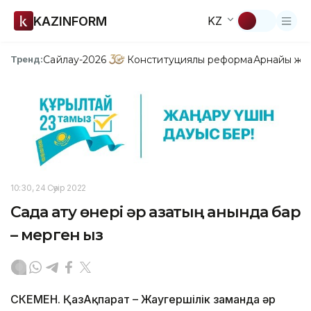
KAZINFORM
KZ
Сайлау-2026
Конституциялық реформа
Арнайы жо
Тренд:
10:30, 24 Сәуір 2022
Садақ ату өнері әр қазақтың қанында бар
– мерген қыз
ӨСКЕМЕН. ҚазАқпарат – Жаугершілік заманда әр