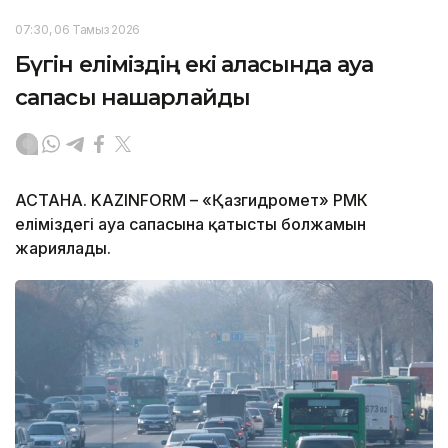
07:30, 06 Тамыз 2026
Бүгін еліміздің екі қаласында ауа
сапасы нашарлайды
АСТАНА. KAZINFORM – «Қазгидромет» РМК
еліміздегі ауа сапасына қатысты болжамын
жариялады.