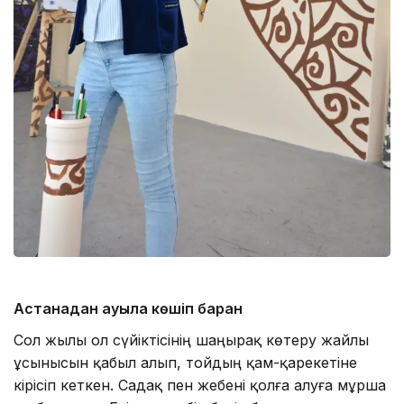
Астанадан ауылға көшіп барған
Сол жылы ол сүйіктісінің шаңырақ көтеру жайлы
ұсынысын қабыл алып, тойдың қам-қарекетіне
кірісіп кеткен. Садақ пен жебені қолға алуға мұрша