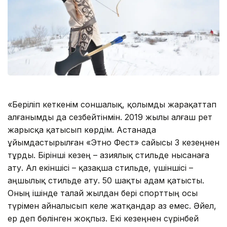
«Беріліп кеткенім соншалық, қолымды жарақаттап
алғанымды да сезбейтінмін. 2019 жылы алғаш рет
жарысқа қатысып көрдім. Астанада
ұйымдастырылған «Этно Фест» сайысы 3 кезеңнен
тұрды. Бірінші кезең – азиялық стильде нысанаға
ату. Ал екіншісі – қазақша стильде, үшіншісі –
аңшылық стильде ату. 50 шақты адам қатысты.
Оның ішінде талай жылдан бері спорттың осы
түрімен айналысып келе жатқандар аз емес. Әйел,
ер деп бөлінген жоқпыз. Екі кезеңнен сүрінбей