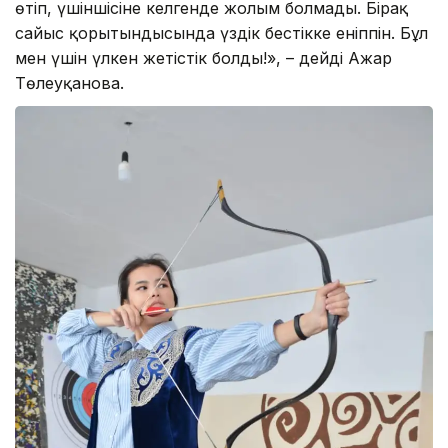
өтіп, үшіншісіне келгенде жолым болмады. Бірақ
сайыс қорытындысында үздік бестікке еніппін. Бұл
мен үшін үлкен жетістік болды!», – дейді Ажар
Төлеуқанова.