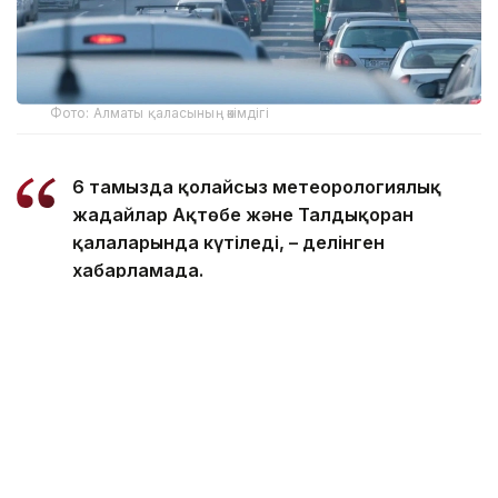
Фото: Алматы қаласының әкімдігі
6 тамызда қолайсыз метеорологиялық
жағдайлар Ақтөбе және Талдықорған
қалаларында күтіледі, – делінген
хабарламада.
Қолайсыз метеорологиялық жағдайлар –
атмосфералық ауаның беткі қабатында зиянды
(ластаушы) заттардың шоғырлануына ықпал ететін
қысқамерзімді метеофакторлардың (тымық ауа
райы, жеңіл жел, тұман, инверсия) жиынтығы.
Қолайсыз метеорологиялық жағдай кезінде
елдімекендердегі атмосфералық ауаның сапасы