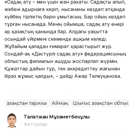
«Садақ ату – мен үшін жан рахаты. Садақты алып,
жебені адырнаға керіп, нысананы көздеп атқанда
күйбең тірліктің бәрін ұмытасың. Бар ойың көздеп
тұрған нысанада. Менің ойымша, садақ ату өнері
әр қазақтың қанында бар. Алдағы уақытта
осындай үйірмені Өскеменде ашқым келеді.
Жұбайым қаладан ғимарат қарастырып жүр.
Сондай-ақ «Дәстүрлі садақ ату» федерациясының
облыстық филиалын ашуды жоспарлап жүрмін.
Құжаттар дайын тұр, тек аккредиттеу жағынан
біраз жұмыс қалды», – дейді Ажар Төлеуқанова.
Қазақстан тарихы
Аймақ
Шығыс Қазақстан облыс
Талғатжан Мұхаметбекұлы
Авторлар