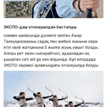
Э
КСПО-дағы этноауылдан басталды
Өскемен қаласында дүниеге келген Ажар
Төлеуқанованың садақ пен жебені жанына серік
етіп келе жатқанына 5 жылға жуық уақыт болды.
Алғаш рет көзін сығырайтып, адырнадан оқ
ұшырған сәті әлі де көз алдында. Бұл елордада
ЭКСПО көрмесі аумағындағы этноауылда болды.