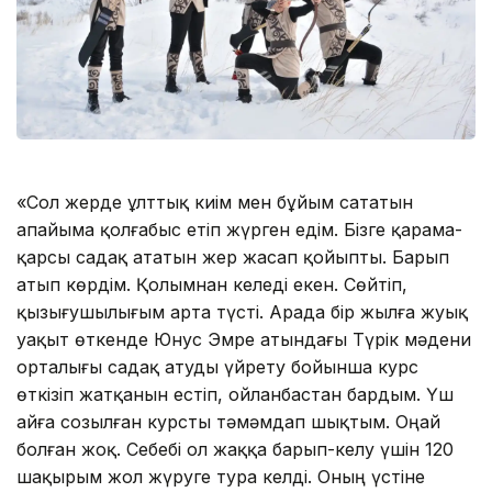
«Сол жерде ұлттық киім мен бұйым сататын
апайыма қолғабыс етіп жүрген едім. Бізге қарама-
қарсы садақ ататын жер жасап қойыпты. Барып
атып көрдім. Қолымнан келеді екен. Сөйтіп,
қызығушылығым арта түсті. Арада бір жылға жуық
уақыт өткенде Юнус Эмре атындағы Түрік мәдени
орталығы садақ атуды үйрету бойынша курс
өткізіп жатқанын естіп, ойланбастан бардым. Үш
айға созылған курсты тәмәмдап шықтым. Оңай
болған жоқ. Себебі ол жаққа барып-келу үшін 120
шақырым жол жүруге тура келді. Оның үстіне