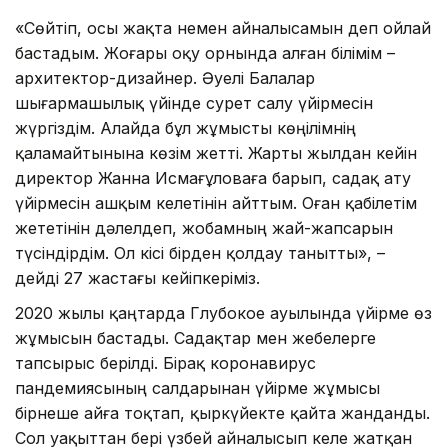
«Сөйтіп, осы жақта немен айналысамын деп ойлай
бастадым. Жоғары оқу орнында алған білімім –
архитектор-дизайнер. Әуелі Балалар
шығармашылық үйінде сурет салу үйірмесін
жүргіздім. Алайда бұл жұмысты көңілімнің
қаламайтынына көзім жетті. Жарты жылдан кейін
директор Жанна Исмағұловаға барып, садақ ату
үйірмесін ашқым келетінін айттым. Оған қабілетім
жететінін дәлелдеп, жобамның жай-жапсарын
түсіндірдім. Ол кісі бірден қолдау танытты», –
дейді 27 жастағы кейіпкеріміз.
2020 жылы қаңтарда Глубокое ауылында үйірме өз
жұмысын бастады. Садақтар мен жебелерге
тапсырыс берілді. Бірақ коронавирус
пандемиясының салдарынан үйірме жұмысы
бірнеше айға тоқтап, қыркүйекте қайта жанданды.
Сол уақыттан бері үзбей айналысып келе жатқан