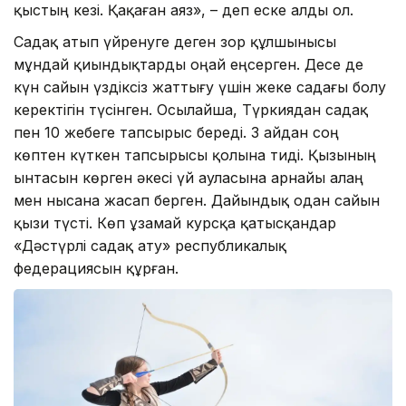
қыстың кезі. Қақаған аяз», – деп еске алды ол.
Садақ атып үйренуге деген зор құлшынысы
мұндай қиындықтарды оңай еңсерген. Десе де
күн сайын үздіксіз жаттығу үшін жеке садағы болу
керектігін түсінген. Осылайша, Түркиядан садақ
пен 10 жебеге тапсырыс береді. 3 айдан соң
көптен күткен тапсырысы қолына тиді. Қызының
ынтасын көрген әкесі үй ауласына арнайы алаң
мен нысана жасап берген. Дайындық одан сайын
қызи түсті. Көп ұзамай курсқа қатысқандар
«Дәстүрлі садақ ату» республикалық
федерациясын құрған.