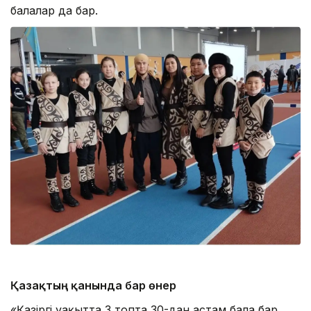
балалар да бар.
Қазақтың қанында бар өнер
«Қазіргі уақытта 3 топта 30-дан астам бала бар.