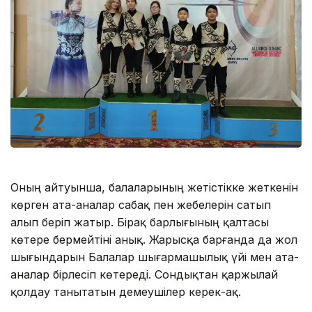
Оның айтуынша, балаларының жетістікке жеткенін
көрген ата-аналар сабақ пен жебелерін сатып
алып беріп жатыр. Бірақ барлығының қалтасы
көтере бермейтіні анық. Жарысқа барғанда да жол
шығындарын Балалар шығармашылық үйі мен ата-
аналар бірлесіп көтереді. Сондықтан қаржылай
қолдау танытатын демеушілер керек-ақ.