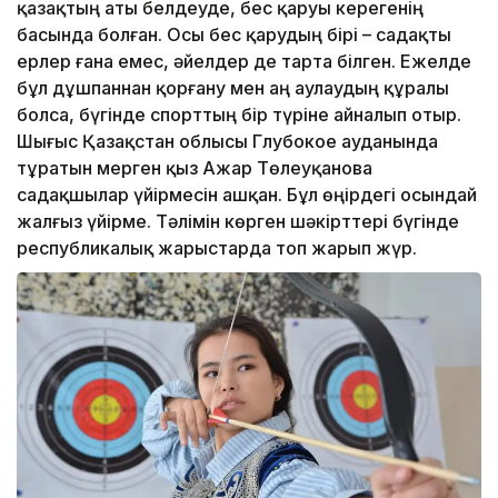
қазақтың аты белдеуде, бес қаруы керегенің
басында болған. Осы бес қарудың бірі – садақты
ерлер ғана емес, әйелдер де тарта білген. Ежелде
бұл дұшпаннан қорғану мен аң аулаудың құралы
болса, бүгінде спорттың бір түріне айналып отыр.
Шығыс Қазақстан облысы Глубокое ауданында
тұратын мерген қыз Ажар Төлеуқанова
садақшылар үйірмесін ашқан. Бұл өңірдегі осындай
жалғыз үйірме. Тәлімін көрген шәкірттері бүгінде
республикалық жарыстарда топ жарып жүр.