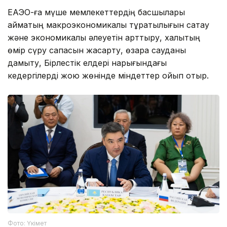
ЕАЭО-ға мүше мемлекеттердің басшылары
аймақтың макроэкономикалық тұрақтылығын сақтау
және экономикалық әлеуетін арттыру, халықтың
өмір сүру сапасын жақсарту, өзара сауданы
дамыту, Бірлестік елдері нарығындағы
кедергілерді жою жөнінде міндеттер қойып отыр.
Фото: Үкімет