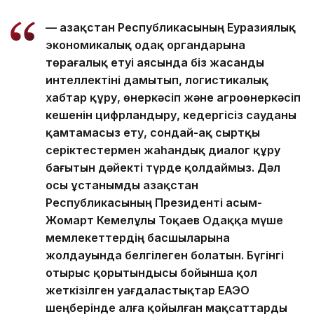
— Қазақстан Республикасының Еуразиялық
экономикалық одақ органдарына
төрағалық етуі аясында біз жасанды
интеллектіні дамытып, логистикалық
хабтар құру, өнеркәсіп және агроөнеркәсіп
кешенін цифрландыру, кедергісіз сауданы
қамтамасыз ету, сондай-ақ сыртқы
серіктестермен жаһандық диалог құру
бағытын дәйекті түрде қолдаймыз. Дәл
осы ұстанымды Қазақстан
Республикасының Президенті Қасым-
Жомарт Кемелұлы Тоқаев Одаққа мүше
мемлекеттердің басшыларына
жолдауында белгілеген болатын. Бүгінгі
отырыс қорытындысы бойынша қол
жеткізілген уағдаластықтар ЕАЭО
шеңберінде алға қойылған мақсаттарды