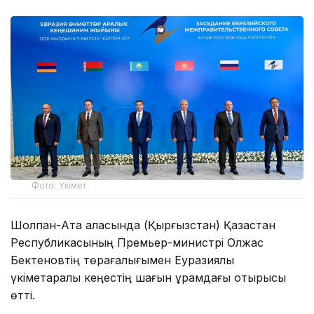
Фото: Үкімет
Шолпан-Ата қаласында (Қырғызстан) Қазақстан
Республикасының Премьер-министрі Олжас
Бектеновтің төрағалығымен Еуразиялық
үкіметаралық кеңестің шағын құрамдағы отырысы
өтті.