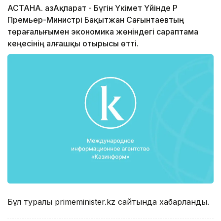
АСТАНА. ҚазАқпарат - Бүгін Үкімет Үйінде ҚР
Премьер-Министрі Бақытжан Сағынтаевтың
төрағалығымен экономика жөніндегі сараптама
кеңесінің алғашқы отырысы өтті.
Бұл туралы primeminister.kz сайтында хабарланды.