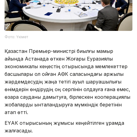
Фото: Үкімет
Қазақстан Премьер-министрі биылғы мамыр
айында Астанада өткен Жоғары Еуразиялық
экономикалық кеңестің отырысында мемлекеттер
басшылары қол қойған АӨК саласындағы қаржылық
жәрдемдесудің жаңа тетігі ауыл шаруашылығы
өнімдерін өндірудің оң серпінін қолдауға ғана емес,
өзара сауданы дамытуға, бірлескен кооперациялық
жобаларды ынталандыруға мүмкіндік беретінін
атап өтті.
ЕҮАК отырысының жұмысы кеңейтілген құрамда
жалғасады.