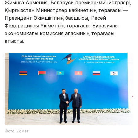
Жиынға Армения, Беларусь премьер-министрлері,
Қырғызстан Министрлер кабинетінің төрағасы —
Президент Әкімшілігінің басшысы, Ресей
Федерациясы Үкіметінің төрағасы, Еуразиялық
экономикалық комиссия алқасының төрағасы
қатысты.
Фото: Үкімет