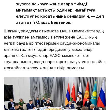
жүзеге асыруға және өзара тиімді
ынтымақтастықты одан әрі нығайтуға
елеулі үлес қосатынына сенімдімін, — деп
атап өтті Олжас Бектенов.
Шағын құрамдағы отырыста мүше мемлекеттердің
азық-түлікпен қамтамасыз етілуі және ЕАЭО-ның
негізгі сауда әріптестерімен сауда-экономикалық
ынтымақтастықты одан әрі дамыту мәселелері
қаралды. Қатысушылар ЕАЭО мемлекеттері
тауарларының жаңа нарықтарға шығуы үшін қолайлы
жағдайлар жасау жөнінде пікір алмасты.