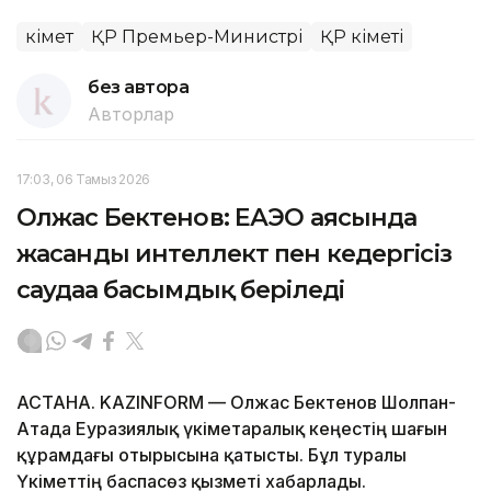
Үкімет
ҚР Премьер-Министрі
ҚР Үкіметі
без автора
Авторлар
17:03, 06 Тамыз 2026
Олжас Бектенов: ЕАЭО аясында
жасанды интеллект пен кедергісіз
саудаға басымдық беріледі
АСТАНА. KAZINFORM — Олжас Бектенов Шолпан-
Атада Еуразиялық үкіметаралық кеңестің шағын
құрамдағы отырысына қатысты. Бұл туралы
Үкіметтің баспасөз қызметі хабарлады.