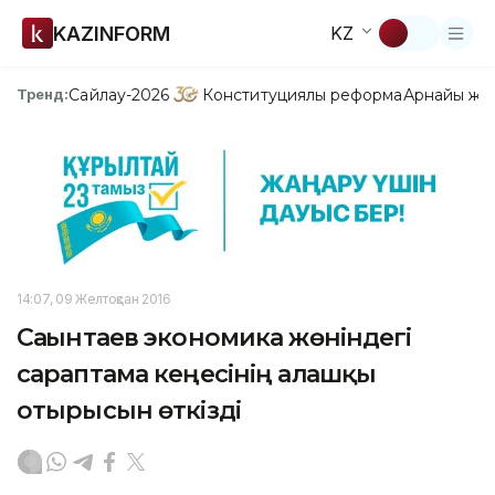
KAZINFORM
KZ
Сайлау-2026
Конституциялық реформа
Арнайы жо
Тренд:
14:07, 09 Желтоқсан 2016
Сағынтаев экономика жөніндегі
сараптама кеңесінің алғашқы
отырысын өткізді