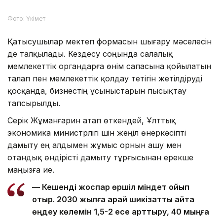
Фото: Үкімет
Қатысушылар мектеп формасын шығару мәселесін
де талқылады. Кездесу соңында салалық
мемлекеттік органдарға өнім сапасына қойылатын
талап пен мемлекеттік қолдау тетігін жетілдіруді
қосқанда, бизнестің ұсыныстарын пысықтау
тапсырылды.
Серік Жұманғарин атап өткендей, Ұлттық
экономика министрлігі үшін жеңіл өнеркәсіпті
дамыту ең алдымен жұмыс орнын ашу мен
отандық өндірісті дамыту тұрғысынан ерекше
маңызға ие.
— Кешенді жоспар өршіл міндет қойып
отыр. 2030 жылға қарай шикізатты қайта
өңдеу көлемін 1,5-2 есе арттыру, 40 мыңға