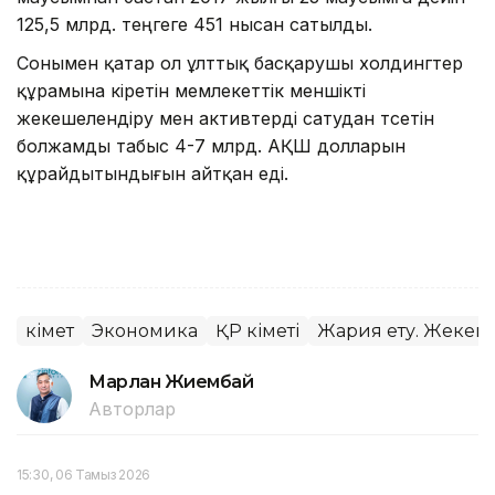
125,5 млрд. теңгеге 451 нысан сатылды.
Сонымен қатар ол ұлттық басқарушы холдингтер
құрамына кіретін мемлекеттік меншікті
жекешелендіру мен активтерді сатудан түсетін
болжамды табыс 4-7 млрд. АҚШ долларын
құрайдытындығын айтқан еді.
Үкімет
Экономика
ҚР Үкіметі
Жария ету. Жекеш
Марлан Жиембай
Авторлар
15:30, 06 Тамыз 2026