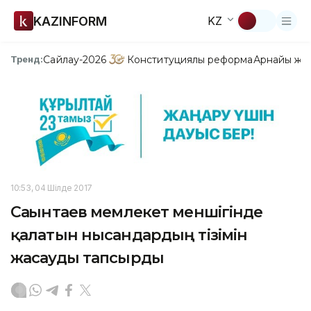
KAZINFORM
KZ
Сайлау-2026
Конституциялық реформа
Арнайы жо
Тренд:
10:53, 04 Шілде 2017
Сағынтаев мемлекет меншігінде
қалатын нысандардың тізімін
жасауды тапсырды