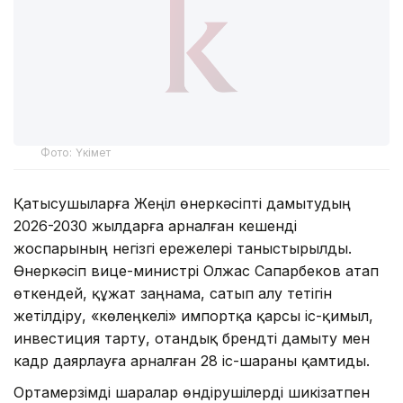
Фото: Үкімет
Қатысушыларға Жеңіл өнеркәсіпті дамытудың
2026-2030 жылдарға арналған кешенді
жоспарының негізгі ережелері таныстырылды.
Өнеркәсіп вице-министрі Олжас Сапарбеков атап
өткендей, құжат заңнама, сатып алу тетігін
жетілдіру, «көлеңкелі» импортқа қарсы іс-қимыл,
инвестиция тарту, отандық брендті дамыту мен
кадр даярлауға арналған 28 іс-шараны қамтиды.
Ортамерзімді шаралар өндірушілерді шикізатпен