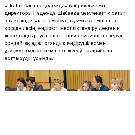
«По Глобал спецодежда» фабрикасының
директоры Надежда Шабаева мемлекеттік сатып
алу кезінде кәсіпорынның жұмыс орнын ашға
қосқан үлесін, өндірісті жергіліктендіру деңгейін
және жаңғыртуға салған инвестицияны ескеруді,
сондай-ақ адал отандық өндірушілермен
ұзақмерзімді келісімшарт жасау тәжірибесін
арттыруды ұсынды.