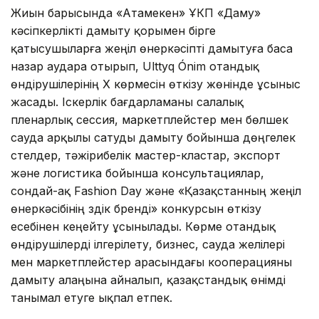
Жиын барысында «Атамекен» ҰКП «Даму»
кәсіпкерлікті дамыту қорымен бірге
қатысушыларға жеңіл өнеркәсіпті дамытуға баса
назар аудара отырып, Ulttyq Ónim отандық
өндірушілерінің X көрмесін өткізу жөнінде ұсыныс
жасады. Іскерлік бағдарламаны салалық
пленарлық сессия, маркетплейстер мен бөлшек
сауда арқылы сатуды дамыту бойынша дөңгелек
үстелдер, тәжірибелік мастер-кластар, экспорт
және логистика бойынша консультациялар,
сондай-ақ Fashion Day және «Қазақстанның жеңіл
өнеркәсібінің үздік бренді» конкурсын өткізу
есебінен кеңейту ұсынылады. Көрме отандық
өндірушілерді ілгерілету, бизнес, сауда желілері
мен маркетплейстер арасындағы кооперацияны
дамыту алаңына айналып, қазақстандық өнімді
танымал етуге ықпал етпек.