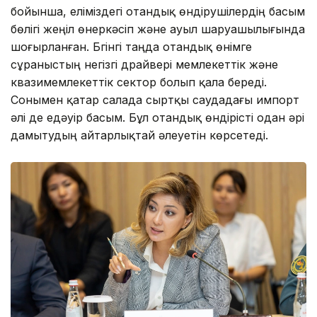
бойынша, еліміздегі отандық өндірушілердің басым
бөлігі жеңіл өнеркәсіп және ауыл шаруашылығында
шоғырланған. Бүгінгі таңда отандық өнімге
сұраныстың негізгі драйвері мемлекеттік және
квазимемлекеттік сектор болып қала береді.
Сонымен қатар салада сыртқы саудадағы импорт
әлі де едәуір басым. Бұл отандық өндірісті одан әрі
дамытудың айтарлықтай әлеуетін көрсетеді.