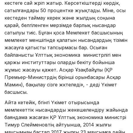
кестеге сай жүріп жатыр. Көрсеткіштерді көрдік,
сатылғандары 50 процентке жуықтады. Міне, осы
кестеден таймау керек және жылдың соңына
қарай, белгіленген мерзімде барлық нысандар
сатылуы тиіс. Бұған қоса Мемлекет басшысының
мемлекет меншігінде қалатын нысандардың тізімін
жасауға қатысты тапсырмасы бар. Осыған
байланысты Ұлттық экономика министрлігі мен
қаржы институттары оларды бекіту бойынша
жұмыс жасауы қажет. Асқар Ұзақбайұлы (ҚР
Премьер-Министрдің бірінші орынбасары Асқар
Мамин), бақылау сізге жүктеледі», - деді Үкімет
басшысы.
Айта кетейік, бүгінгі Үкімет отырысында
мемлекеттік нысандарды жекешелендіру жайында
баяндама жасаған ҚР Ұлттық экономика министрі
Тимур Сүлейменовтің айтуынша, 2014 жылғы
маусымнан бастап 2017 жылғы 23 маусымға дейін