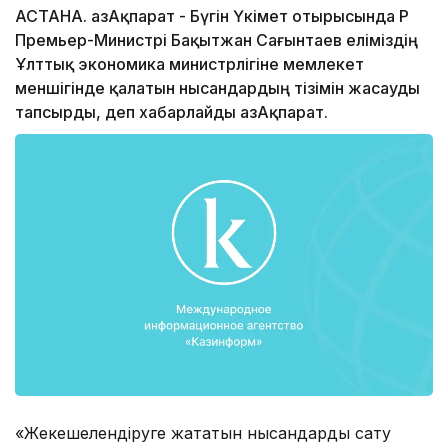
АСТАНА. ҚазАқпарат - Бүгін Үкімет отырысында ҚР
Премьер-Министрі Бақытжан Сағынтаев еліміздің
Ұлттық экономика министрлігіне мемлекет
меншігінде қалатын нысандардың тізімін жасауды
тапсырды, деп хабарлайды ҚазАқпарат.
«Жекешелендіруге жататын нысандарды сату