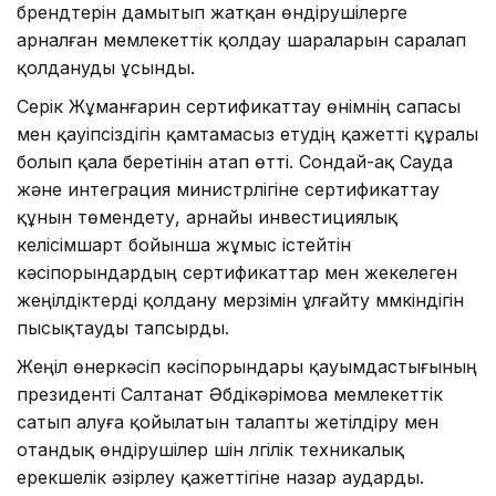
брендтерін дамытып жатқан өндірушілерге
арналған мемлекеттік қолдау шараларын саралап
қолдануды ұсынды.
Серік Жұманғарин сертификаттау өнімнің сапасы
мен қауіпсіздігін қамтамасыз етудің қажетті құралы
болып қала беретінін атап өтті. Сондай-ақ Сауда
және интеграция министрлігіне сертификаттау
құнын төмендету, арнайы инвестициялық
келісімшарт бойынша жұмыс істейтін
кәсіпорындардың сертификаттар мен жекелеген
жеңілдіктерді қолдану мерзімін ұлғайту мүмкіндігін
пысықтауды тапсырды.
Жеңіл өнеркәсіп кәсіпорындары қауымдастығының
президенті Салтанат Әбдікәрімова мемлекеттік
сатып алуға қойылатын талапты жетілдіру мен
отандық өндірушілер үшін үлгілік техникалық
ерекшелік әзірлеу қажеттігіне назар аударды.