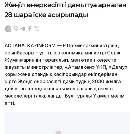
Жеңіл өнеркәсіпті дамытуға арналған
28 шара іске асырылады
АСТАНА. KAZINFORM — ҚР Премьер-министрінің
орынбасары – ұлттық экономика министрі Серік
Жұманғариннің төрағалығымен өткен кеңесте
жауапты министрліктер, «Атамекен» ҰКП, «Даму»
қоры және отандық кәсіпорындар өкілдерімен
бірге Жеңіл өнеркәсіпті дамытудың 2030 жылға
дейінгі кешенді жоспары мен саланың өзекті
мәселелері талқыланды. Бұл туралы Үкімет мәлім
етті.