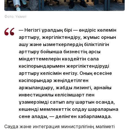
Фото: Үкімет
— Негізгі құралдың бірі — өндіріс көлемін
арттыру, жергіліктендіру, жұмыс орнын
ашу және қызметкерлердің біліктілігін
арттыру бойынша бизнестің қарсы
міндеттемелерін көздейтін сала
кәсіпорындарымен жергіліктендіруді
арттыру келісімін енгізу. Оның есесіне
кәсіпорындар жеңілдетілген
қаржыландыру, жабдық лизингі, арнайы
инвестициялық келісімшарт пен
ұзақмерзімді сатып алу шартын қосқанда,
кешенді мемлекеттік қолдау шараларына
сене алады, — делінген хабарламада.
Сауда және интеграция министрлігінің мәліметі