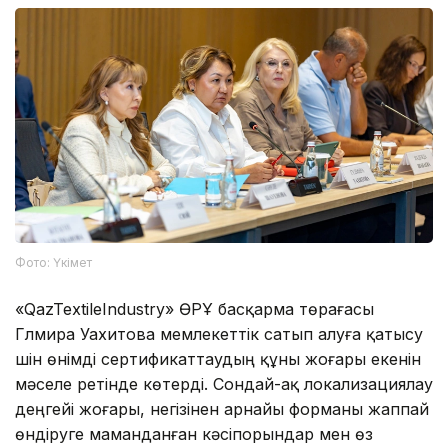
Фото: Үкімет
«QazTextileIndustry» ӨРҰ басқарма төрағасы
Гүлмира Уахитова мемлекеттік сатып алуға қатысу
үшін өнімді сертификаттаудың құны жоғары екенін
мәселе ретінде көтерді. Сондай-ақ локализациялау
деңгейі жоғары, негізінен арнайы форманы жаппай
өндіруге маманданған кәсіпорындар мен өз