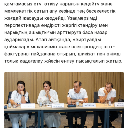
қамтамасыз ету, өткізу нарығын кеңейту және
мемлекеттік сатып алу кезінде тең бәсекелестік
жағдай жасауды көздейді. Ұзақмерзімді
перспективада өндірісті жергіліктендіру мен
нарықтың ашықтығын арттыруға баса назар
аударылады. Атап айтқанда, «виртуалды
қоймалар» механизмін және электрондық шот-
фактураны пайдалана отырып, шикізат пен өнімді
толық қадағалау жүйесін енгізу пысықталып жатыр.