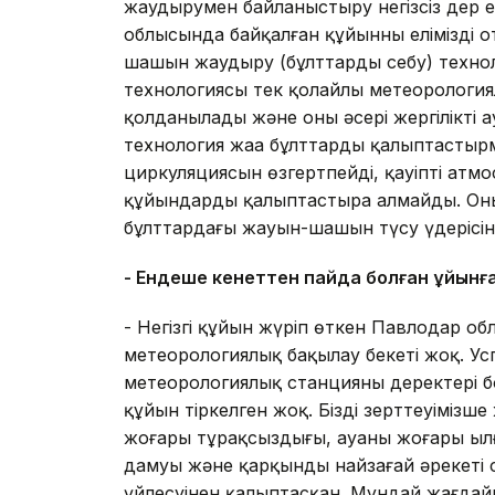
жаудырумен байланыстыру негізсіз дер е
облысында байқалған құйынның еліміздің о
шашын жаудыру (бұлттарды себу) техно
технологиясы тек қолайлы метеорология
қолданылады және оның әсері жергілікті а
технология жаңа бұлттарды қалыптасты
циркуляциясын өзгертпейді, қауіпті атм
құйындарды қалыптастыра алмайды. Оның
бұлттардағы жауын-шашын түсу үдерісін 
- Ендеше кенеттен пайда болған құйынға
- Негізгі құйын жүріп өткен Павлодар о
метеорологиялық бақылау бекеті жоқ. Ус
метеорологиялық станцияның деректері 
құйын тіркелген жоқ. Біздің зерттеуіміз
жоғары тұрақсыздығы, ауаның жоғары ыл
дамуы және қарқынды найзағай әрекеті 
үйлесуінен қалыптасқан. Мұндай жағдай