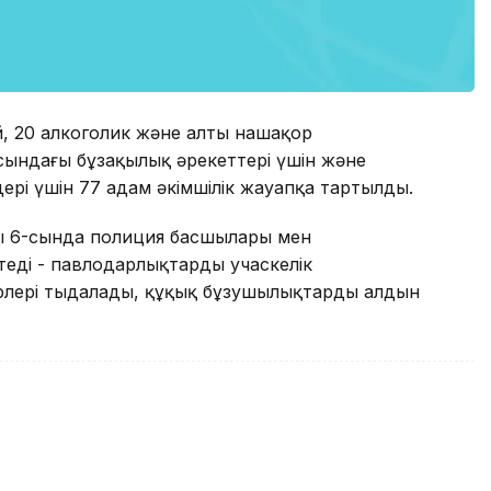
, 20 алкоголик және алты нашақор
ындағы бұзақылық әрекеттері үшін және
рі үшін 77 адам әкімшілік жауапқа тартылды.
ың 6-сында полиция басшылары мен
теді - павлодарлықтардың учаскелік
рлері тыңдалады, құқық бұзушылықтардың алдын