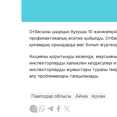
Отбасының шырқын бұзушы 10 жанжалқой
профилактикалық есепке қойылды. Отбас
қоғамдық орындарда мас болып жүргенде
Акцияның қорытынды кезеңінде, маусымн
инспекторлардың халықпен кездесулері ө
инспекторлардың жұмыстары туралы пікі
алу проблемалары талқыланады.
Павлодар облысы
Аймақ
Қоғам