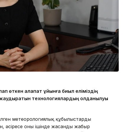
ап өткен алапат құйынға биыл еліміздің
 жаудыратын технологиялардың қолданылуы
 келген метеорологиялық құбылыстарды
, әсіресе оның ішінде жасанды жаңбыр