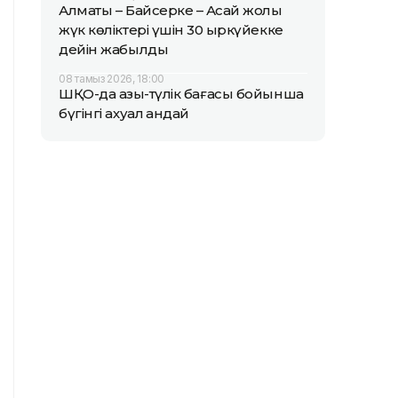
Алматы – Байсерке – Ақсай жолы
жүк көліктері үшін 30 қыркүйекке
дейін жабылды
08 тамыз 2026, 18:00
ШҚО-да азық-түлік бағасы бойынша
бүгінгі ахуал қандай