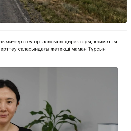
ыми-зерттеу орталығының директоры, климаттың
 зерттеу саласындағы жетекші маман Тұрсын