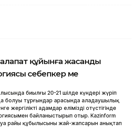
 алапат құйынға жасанды
гиясы себепкер ме
ысында биылғы 20-21 шілде күндері жүріп
да болуы тұрғындар арасында алаңдаушылық
ге жергілікті адамдар еліміздің оңтүстігінде
огиясымен байланыстырып отыр. Kazinform
с ауа райы құбылысының жай-жапсарын анықтап