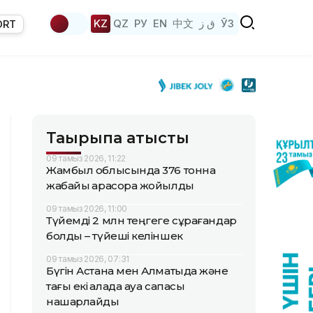
KZ
QZ
РУ
EN
中文
ق ز
ЎЗ
ORT
Тақырыпқа қатысты
09 тамыз 2026, 11:22
Жамбыл облысында 376 тонна
жабайы қарасора жойылды
09 тамыз 2026, 11:00
Түйемді 2 млн теңгеге сұрағандар
болды – түйеші келіншек
09 тамыз 2026, 07:31
Бүгін Астана мен Алматыда және
тағы екі қалада ауа сапасы
нашарлайды