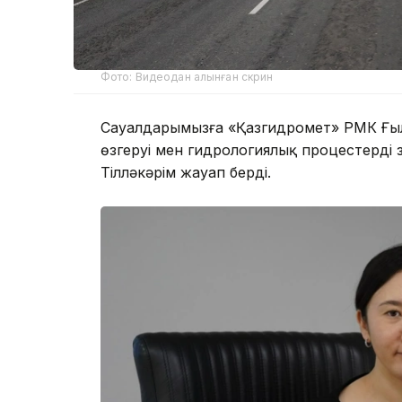
Фото: Видеодан алынған скрин
Сауалдарымызға «Қазгидромет» РМК Ғыл
өзгеруі мен гидрологиялық процестерді
Тілләкәрім жауап берді.