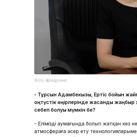
Фото: Қазгидромет
-
Тұрсын Адамбекқызы, Ертіс бойын жайп
о
ңтүстік өңірлерінде жасанды жаңбыр
себеп болуы мүмкін бе?
- Еліміздің аумағында болып жатқан кез
атмосфераға әсер ету технологияларымен