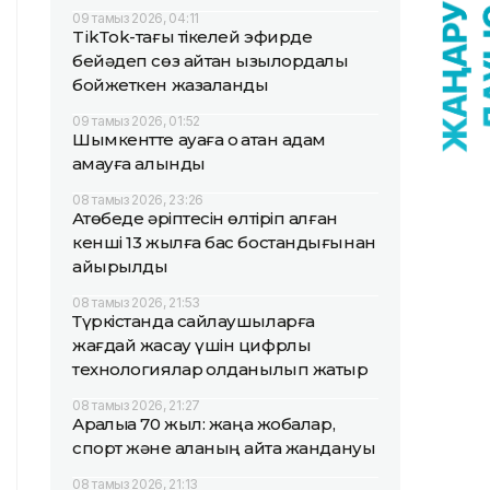
09 тамыз 2026, 04:11
TikТok-тағы тікелей эфирде
бейәдеп сөз айтқан қызылордалық
бойжеткен жазаланды
09 тамыз 2026, 01:52
Шымкентте ауаға оқ атқан адам
қамауға алынды
08 тамыз 2026, 23:26
Ақтөбеде әріптесін өлтіріп алған
кенші 13 жылға бас бостандығынан
айырылды
08 тамыз 2026, 21:53
Түркістанда сайлаушыларға
жағдай жасау үшін цифрлық
технологиялар қолданылып жатыр
08 тамыз 2026, 21:27
Арқалыққа 70 жыл: жаңа жобалар,
спорт және қаланың қайта жандануы
08 тамыз 2026, 21:13