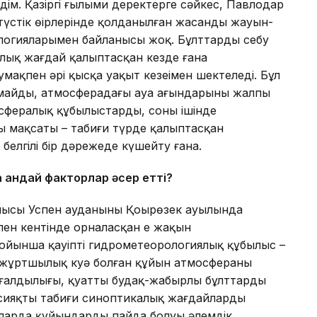
дім. Қазіргі ғылыми деректерге сәйкес, Павлодар
ңтүстік өңірлерінде қолданылған жасанды жауын-
логияларымен байланысы жоқ. Бұлттарды себу
лық жағдай қалыптасқан кезде ғана
умақпен әрі қысқа уақыт кезеңімен шектеледі. Бұл
рмайды, атмосферадағы ауа ағындарының жалпы
осфералық құбылыстарды, соның ішінде
 мақсаты – табиғи түрде қалыптасқан
белгілі бір дәрежеде күшейту ғана.
 қандай факторлар әсер етті?
блысы Успен ауданының Қоңырөзек ауылында
пен кентінде орналасқан ең жақын
бойынша қауіпті гидрометеорологиялық құбылыс –
ше жұртшылық куә болған құйын атмосфераның
ғалдылығы, қуатты будақ-жаңбырлы бұлттардың
сияқты табиғи синоптикалық жағдайлардың
ларда құйындардың пайда болуы әлемдік