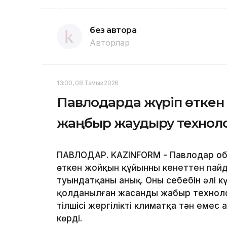
без автора
Авторлар
13:00, 08 Тамыз 2026
Павлодарда жүріп өткен
жаңбыр жаудыру техноло
ПАВЛОДАР. KAZINFORM - Павлодар обл
өткен жойқын құйынның кенеттен пай
туындатқаны анық. Оның себебін әлі күн
қолданылған жасанды жаңбыр технол
тілшісі жергілікті климатқа тән еме
көрді.