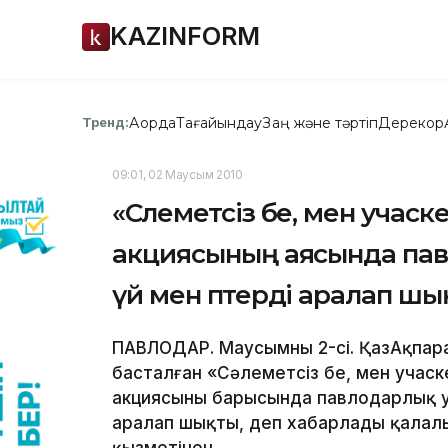
KAZINFORM
Ақорда
Тағайындау
Заң және тәртіп
Дерекқор
Тренд:
09:01, 02 Маусым 2010
«Сәлеметсіз бе, мен учас
акциясының аясында пав
үй мен пәтерді аралап ш
ПАВЛОДАР. Маусымның 2-сі. ҚазАқпара
басталған «Сәлеметсіз бе, мен учас
акциясының барысында павлодарлық у
аралап шықты, деп хабарлады қалалық