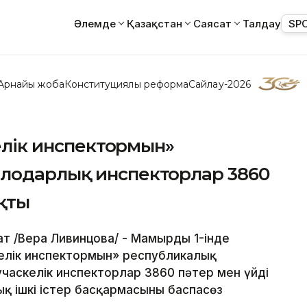
Әлемде
Қазақстан
Саясат
Талдау
SP
Арнайы жоба
Конституциялық реформа
Сайлау-2026
келік инспектормын»
лодарлық инспекторлар 3860
ықты
т /Вера Ливинцова/ - Мамырдың 1-інде
келік инспектормын» республикалық
часкелік инспекторлар 3860 пәтер мен үйді
 ішкі істер басқармасының баспасөз