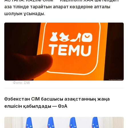
қазақ тілінде тарайтын ақпарат көздеріне апталық
шолуын ұсынады.
Фото: DW
Өзбекстан СІМ басшысы Қазақстанның жаңа
елшісін қабылдады — ӨзА