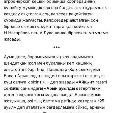
агроөнеркәсіп кешені бойынша кооперацияны
күшейту мүмкіндіктері сөз болды. ағын құрамдағы
кездесу аяқталған соң келіссөз кеңейтілген
құрамда жалғасты.
Келіссөздер аяқталған соң
бірнеше екіжақты құжаттарға қол қойылып
Н.Назарбаев пен А.Лукашенко бірлескен мәлімдеме
жасады.
***
Ауыл десе, барлығымыздың көз алдымызға
шаңдатқан жол мен бұралаңы көп көшенің
елестейтіні бар. Енді Павлодар облысының әкімі
Ерлан Арын елдің есіндегі осы көріністі өзгертуге
күш салуға кірісіпті», - деп жазады
«Айқын»
газеті
сенбілік санындағы
«Арын ауылды өзгертпек»
деген тақырыптағы мақаласында. Басылымның
жазуынша, өзі тың бастама ретінде көтерген «25
ауыл» деп аталатын бағдарламаға сәйкес, арнайы