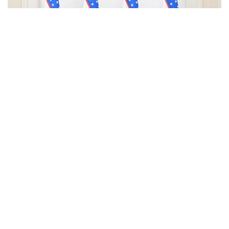
Фото: uza.uz
Қазақстанның Өзбекстандағы жаңадан
тағайындалған Төтенше және Өкілетті Елшісі Ералы
Тоғжанов Ташкентте Өзбекстан Республикасының
Сыртқы істер министрі Бахтиёр Саидовқа сенім
грамоталарының көшірмелерін тапсырды. Кездесу
барысында тараптар екі ел арасындағы
стратегиялық серіктестік, сауда-экономикалық