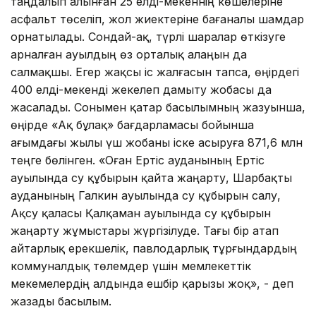
таңдалып алынған 25 елді-мекеннің көшелеріне
асфальт төселіп, жол жиектеріне бағаналы шамдар
орнатылады. Сондай-ақ, түрлі шаралар өткізуге
арналған ауылдың өз орталық алаңын да
салмақшы. Егер жақсы іс жалғасын тапса, өңірдегі
400 елді-мекенді жекелеп дамыту жобасы да
жасалады. Сонымен қатар басылымның жазуынша,
өңірде «Ақ бұлақ» бағдарламасы бойынша
ағымдағы жылы үш жобаны іске асыруға 871,6 млн
теңге бөлінген. «Оған Ертіс ауданының Ертіс
ауылында су құбырын қайта жаңарту, Шарбақты
ауданының Галкин ауылында су құбырын салу,
Ақсу қаласы Қалқаман ауылында су құбырын
жаңарту жұмыстары жүргізілуде. Тағы бір атап
айтарлық ерекшелік, павлодарлық тұрғындардың
коммуналдық төлемдер үшін мемлекеттік
мекемелердің алдында ешбір қарызы жоқ», - деп
жазады басылым.