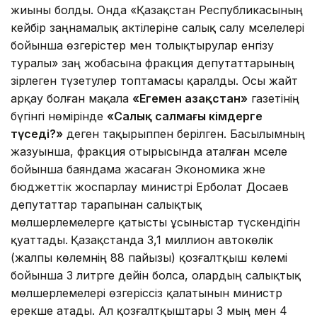
жиыны болды. Онда «Қазақстан Рес­публикасының
кейбір заңнамалық актілеріне са­лық салу мәселелері
бойынша өзгерістер мен толық­тыру­лар енгізу
туралы» заң жобасына фракция де­путаттарының
әзірлеген тү­зе­тулер топтамасы қаралды. Осы жайт
арқау болған мақала
«Егемен Қазақстан»
газетінің
бүгінгі нөмірінде
«Салық салмағы кімдерге
түседі?»
деген тақырыппен берілген. Басылымның
жазуынша, фракция отырысында аталған мәселе
бойынша баяндама жасаған Экономика және
бюджеттік жоспарлау министрі Ерболат До­саев
депутаттар тарапынан са­лықтық
мөлшерлемелерге қа­тысты ұсыныстар түскендігін
қуаттады.
Қазақстанда 3,1 миллион автокөлік
(жалпы көлемнің 88 пайызы) қозғалтқыш көлемі
бойынша 3 литрге дейін болса, олардың салықтық
мөлшер­ле­мелері өзгеріссіз қалатынын министр
ерекше атады. Ал қоз­ғалтқыштары 3 мың мен 4