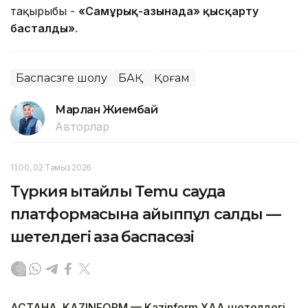
тақырыбы -
«Самұрық-Қазынада» қысқарту
басталды»
.
Баспасөзге шолу
БАҚ
Қоғам
Марлан Жиембай
Авторлар
11:00, 02 Тамыз 2026
Түркия қытайлық Temu сауда
платформасына айыппұл салды —
шетелдегі қазақ баспасөзі
АСТАНА. KAZINFORM — Kazinform ХАА шетелдегі