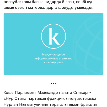
республикалық басылымдарда 5 қазан, сенбі күні
шыққан өзекті материалдарға шолуды ұсынады.
***
Кеше Парламент Мәжілісін­де палата Спикері -
«Нұр­ Отан» партиясы фрак­ция­сының жетекшісі
Нұр­лан Нығматулиннің төр­аға­лы­ғымен фракция