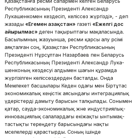
Қазақстанға ресми сапармен келген Беларусь
Республикасының Президенті Александр
Лукашенкомен кездесіп, келіссөз жүргізді», - деп
жазады
«Егемен Қазақстан»
газеті
«Ежелгі дос
айырылмас»
деген тақырыптағы мақаласында.
Басылымның жазуынша, ресми қарсы алу рәсімі
аяқталған соң, Қазақстан Республикасының
Президенті Нұрсұлтан Назарбаев пен Беларусь
Республикасының Президенті Александр Лука­
шен­коның кездесуі алдымен шағын құрамда
жүргізілген ке­ліссөздерден басталды. Онда
Мемлекет басшылары Кеден одағы мен Біртұтас
экономикалық кеңістік аясындағы интегра­ция­лық
үдерістерді дамыту барысын талқылады. Сонымен
қа­тар, сауда-экономикалық және ин­дустриялық-
инновациялық са­ла­лардағы екіжақты ынты­мақ­
тастықты тереңдету барысындағы нақты
мәселелерді қарастырды. Соның ішінде