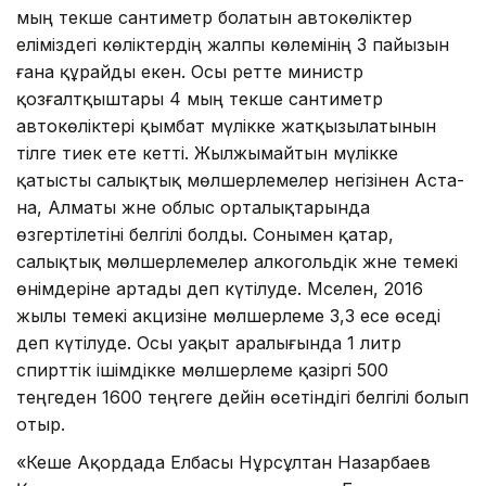
мың текше сантиметр болатын автокөліктер
еліміздегі көліктердің жалпы көлемінің 3 пайызын
ғана құрайды екен. Осы ретте министр
қозғалтқыштары 4 мың текше сантиметр
автокөліктері қымбат мүлікке жатқызылатынын
тілге тиек ете кетті. Жылжымайтын мү­лікке
қатысты салықтық мөл­шерлемелер негізінен Ас­та­
на, Алматы және облыс орталық­та­рында
өзгертілетіні белгілі болды. Сонымен қатар,
салықтық мөлшерлемелер алкогольдік және темекі
өнімдеріне артады деп күтілуде. Мәселен, 2016
жылы темекі акцизіне мөлшерлеме 3,3 есе өседі
деп күтілуде. Осы уақыт аралығында 1 литр
спирттік ішімдікке мөлшерлеме қазіргі 500
теңгеден 1600 теңгеге дейін өсетіндігі белгілі болып
отыр.
«Кеше Ақордада Елбасы Нұрсұлтан Назарбаев