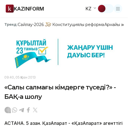
KAZINFORM
KZ
Сайлау-2026
Конституциялық реформа
Арнайы жо
Тренд:
09:40, 05 Қазан 2013
«Салық салмағы кімдерге түседі?» -
БАҚ-қа шолу
АСТАНА. 5 қазан. ҚазАқпарат - «ҚазАқпарат» агенттігі