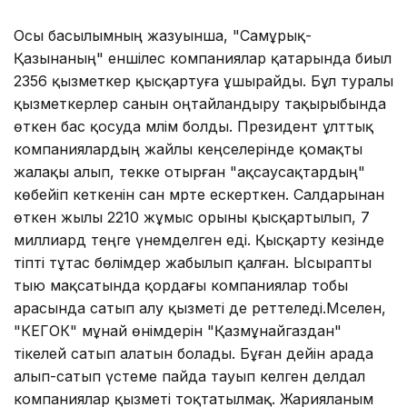
Осы басылымның жазуынша, "Самұрық-
Қазынаның" еншілес компаниялар қатарында биыл
2356 қызметкер қысқартуға ұшырайды. Бұл туралы
қызметкерлер санын оңтайландыру тақырыбында
өткен бас қосуда мәлім болды. Президент ұлттық
компаниялардың жайлы кеңселерінде қомақты
жалақы алып, текке отырған "ақсаусақтардың"
көбейіп кеткенін сан мәрте ескерткен. Салдарынан
өткен жылы 2210 жұмыс орыны қысқартылып, 7
миллиард теңге үнемделген еді. Қысқарту кезінде
тіпті тұтас бөлімдер жабылып қалған. Ысырапты
тыю мақсатында қордағы компаниялар тобы
арасында сатып алу қызметі де реттеледі.Мәселен,
"КЕГОК" мұнай өнімдерін "Қазмұнайгаздан"
тікелей сатып алатын болады. Бұған дейін арада
алып-сатып үстеме пайда тауып келген делдал
компаниялар қызметі тоқтатылмақ. Жарияланым