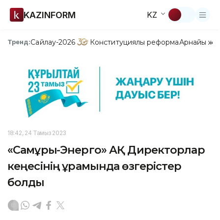
KAZINFORM
KZ
Сайлау-2026
Конституциялық реформа
Арнайы жо
Тренд:
18:42, 24 Тамыз 2023
«Самұрық-Энерго» АҚ Директорлар
кеңесінің құрамында өзгерістер
болды