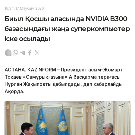
16:34, 17 Маусым 2026
Биыл Қосшы қаласында NVIDIA B300
базасындағы жаңа суперкомпьютер
іске қосылады
АСТАНА. KAZINFORM – Президент Қасым-Жомарт
Тоқаев «Самұрық-Қазына» АҚ басқарма төрағасы
Нұрлан Жақыповты қабылдады, деп хабарлайды
Ақорда.