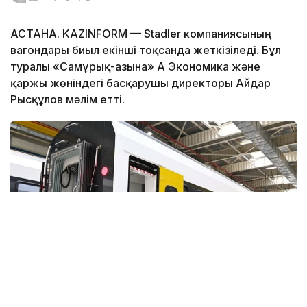
АСТАНА. KAZINFORM — Stadler компаниясының
вагондары биыл екінші тоқсанда жеткізіледі. Бұл
туралы «Самұрық-Қазына» АҚ Экономика және
қаржы жөніндегі басқарушы директоры Айдар
Рысқұлов мәлім етті.
Фото: Акорда