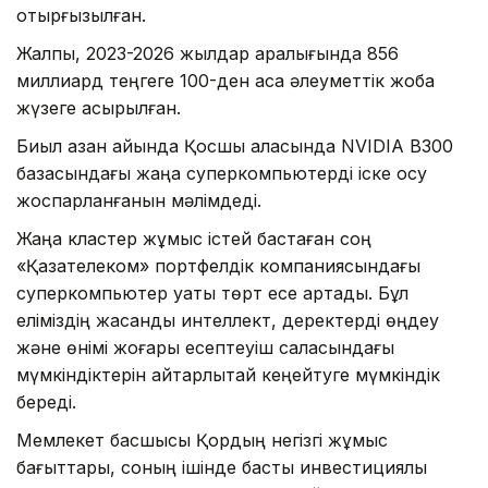
отырғызылған.
Жалпы, 2023-2026 жылдар аралығында 856
миллиард теңгеге 100-ден аса әлеуметтік жоба
жүзеге асырылған.
Биыл қазан айында Қосшы қаласында NVIDIA B300
базасындағы жаңа суперкомпьютерді іске қосу
жоспарланғанын мәлімдеді.
Жаңа кластер жұмыс істей бастаған соң
«Қазақтелеком» портфелдік компаниясындағы
суперкомпьютер қуаты төрт есе артады. Бұл
еліміздің жасанды интеллект, деректерді өңдеу
және өнімі жоғары есептеуіш саласындағы
мүмкіндіктерін айтарлықтай кеңейтуге мүмкіндік
береді.
Мемлекет басшысы Қордың негізгі жұмыс
бағыттары, соның ішінде басты инвестициялық