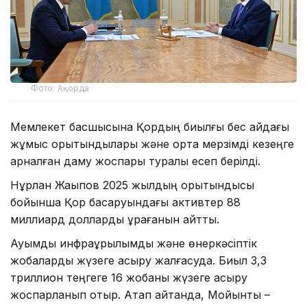
Фото: Ақорда
Мемлекет басшысына Қордың биылғы бес айдағы
жұмыс қорытындылары және орта мерзімді кезеңге
арналған даму жоспары туралы есеп берілді.
Нұрлан Жақыпов 2025 жылдың қорытындысы
бойынша Қор басқаруындағы активтер 88
миллиард долларды құрағанын айтты.
Ауқымды инфрақұрылымдық және өнеркәсіптік
жобаларды жүзеге асыру жалғасуда. Биыл 3,3
триллион теңгеге 16 жобаны жүзеге асыру
жоспарланып отыр. Атап айтқанда, Мойынты –