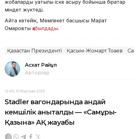
жобаларды уақтылы іске асыру бойынша бірқатар
міндет жүктеді.
Айта кетейік, Мемлекет басшысы Марат
Омаровты
қабылдады
.
Қазақстан Президенті
Қасым-Жомарт Тоқаев
Сам
Асхат Райқұл
Авторлар
12:49, 10 Маусым 2026
Stadler вагондарында қандай
кемшілік анықталды — «Самұрық-
Қазына» АҚ жауабы