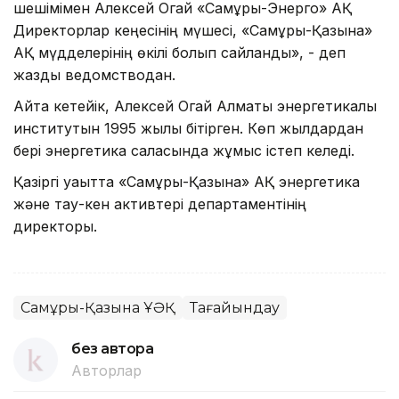
шешімімен Алексей Огай «Самұрық-Энерго» АҚ
Директорлар кеңесінің мүшесі, «Самұрық-Қазына»
АҚ мүдделерінің өкілі болып сайланды», - деп
жазды ведомстводан.
Айта кетейік, Алексей Огай Алматы энергетикалық
институтын 1995 жылы бітірген. Көп жылдардан
бері энергетика саласында жұмыс істеп келеді.
Қазіргі уақытта «Самұрық-Қазына» АҚ энергетика
және тау-кен активтері департаментінің
директоры.
Самұрық-Қазына ҰӘҚ
Тағайындау
без автора
Авторлар