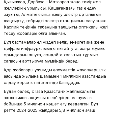
Қызылжар, Дарбаза – Мақтаарал жаңа теміржол
желілерінің құрылысы, Қашағандағы газ өңдеу
зауыты, Алматы екінші жылу электр орталығын
жаңғырту, гибридті электр станциясын салу және
Каспий теңізінің табанына талшықты-оптикалық желі
төсеу жобалары қолға алынған.
Бұл бастамалар еліміздегі көлік, энергетика және
цифрлық инфрақұрылымды нығайтуға, жаңа жұмыс
орындарын ашуға, сондай-ақ халықтың тұрмыс
сапасын арттыруға мүмкіндік береді.
Қор жобалары ұжымдық әлеуметтік жауапкершілік
аясында жылына шамамен 1 миллион қазақстандыққа
қолдау көрсететіні жөнінде баяндады.
Бұдан бөлек, «Таза Қазақстан» жалпыхалықтық
экологиялық акциясы шеңберінде ел аумағы
бойынша 5 миллион көшет егу көзделген. Бұл
ретте 2024-2025 жылдары 5,8 миллион ағаш