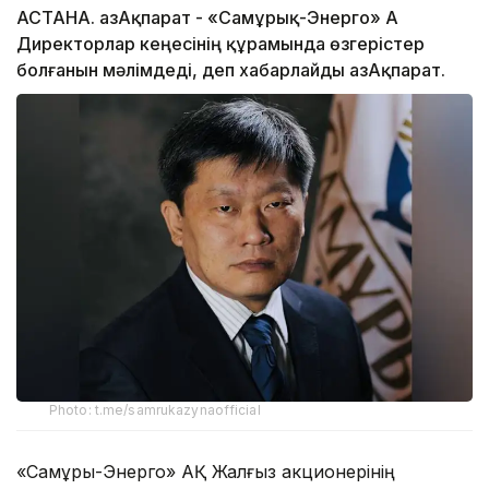
АСТАНА. ҚазАқпарат - «Самұрық-Энерго» АҚ
Директорлар кеңесінің құрамында өзгерістер
болғанын мәлімдеді, деп хабарлайды ҚазАқпарат.
Photo: t.me/samrukazynaofficial
«Самұрық-Энерго» АҚ Жалғыз акционерінің