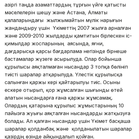
Қазіргі таңда азаматтардың тұрғын үйге қатысты
мәселелерін шешу және Астана, Алматы
қалаларындағы жылжымайтын мүлік нарығын
жандандыру үшін Үкіметтің 2007 жылға арналған
және 2009-2010 жылдарды қамтитын бірлескен іс-
қимылдар жоспарының аясында, яғни,
дағдарысқа қарсы бағдарлама негізінде бірнеше
бастамалар жүзеге асырылуда. Олар бойынша
құрылысы аяқталмаған нысандар 3 топқа бөлініп
тиісті шаралар атқарылуда. Үлестік құрылысқа
салынған қаржы кері қайтарылуы тиіс. Осыны
ескере отырып, қор жұмсалған шығынды өтей
алатын нысандарға ғана қаржы жұмсамақ.
Олардың қатарына құрылыс жұмыстарының 10
пайызға жуығы аяқталған нысандарды жатқызуға
болады. Ал қалған нысандар үшін Үкімет басқаша
шаралар қолданбақ және қолданылатын шаралар
қазірдің өзінде айқындалып қойған.