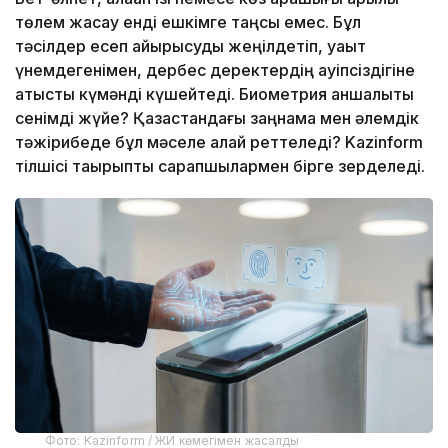
төлем жасау енді ешкімге таңсық емес. Бұл
тәсілдер есеп айырысуды жеңілдетіп, уақыт
үнемдегенімен, дербес деректердің қауіпсіздігіне
қатысты күмәнді күшейтеді. Биометрия қаншалықты
сенімді жүйе? Қазақстандағы заңнама мен әлемдік
тәжірибеде бұл мәселе қалай реттеледі? Kazinform
тілшісі тақырыпты сарапшылармен бірге зерделеді.
Фото: Kazinform / ЖИ көмегімен жасалды