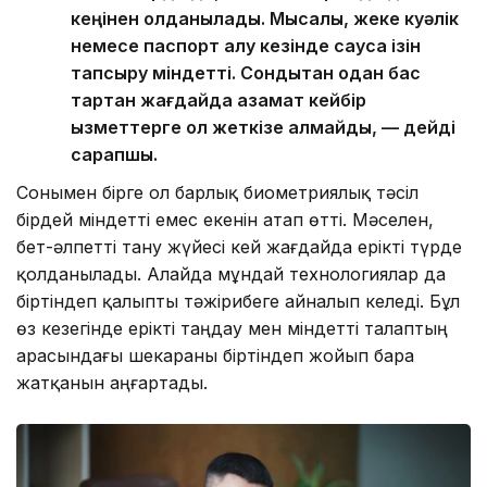
кеңінен қолданылады. Мысалы, жеке куәлік
немесе паспорт алу кезінде саусақ ізін
тапсыру міндетті. Сондықтан одан бас
тартқан жағдайда азамат кейбір
қызметтерге қол жеткізе алмайды, — дейді
сарапшы.
Сонымен бірге ол барлық биометриялық тәсіл
бірдей міндетті емес екенін атап өтті. Мәселен,
бет-әлпетті тану жүйесі кей жағдайда ерікті түрде
қолданылады. Алайда мұндай технологиялар да
біртіндеп қалыпты тәжірибеге айналып келеді. Бұл
өз кезегінде ерікті таңдау мен міндетті талаптың
арасындағы шекараны біртіндеп жойып бара
жатқанын аңғартады.