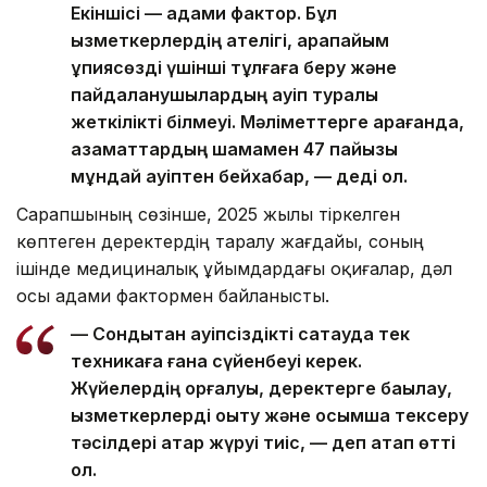
Екіншісі — адами фактор. Бұл
қызметкерлердің қателігі, қарапайым
құпиясөзді үшінші тұлғаға беру және
пайдаланушылардың қауіп туралы
жеткілікті білмеуі. Мәліметтерге қарағанда,
азаматтардың шамамен 47 пайызы
мұндай қауіптен бейхабар, — деді ол.
Сарапшының сөзінше, 2025 жылы тіркелген
көптеген деректердің таралу жағдайы, соның
ішінде медициналық ұйымдардағы оқиғалар, дәл
осы адами фактормен байланысты.
— Сондықтан қауіпсіздікті сақтауда тек
техникаға ғана сүйенбеуі керек.
Жүйелердің қорғалуы, деректерге бақылау,
қызметкерлерді оқыту және қосымша тексеру
тәсілдері қатар жүруі тиіс, — деп атап өтті
ол.