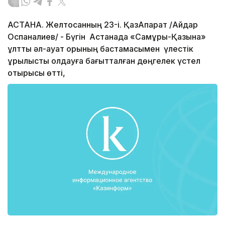
АСТАНА. Желтоқсанның 23-і. ҚазАқпарат /Айдар
Оспаналиев/ - Бүгін Астанада «Самұрық-Қазына»
ұлттық әл-ауқат қорының бастамасымен үлестік
құрылысты қолдауға бағытталған дөңгелек үстел
отырысы өтті,