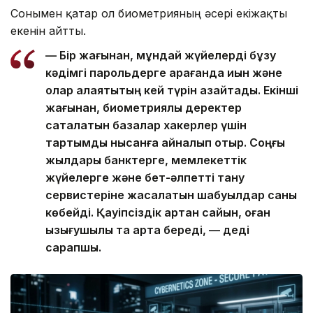
Сонымен қатар ол биометрияның әсері екіжақты
екенін айтты.
— Бір жағынан, мұндай жүйелерді бұзу
кәдімгі парольдерге қарағанда қиын және
олар алаяқтықтың кей түрін азайтады. Екінші
жағынан, биометриялық деректер
сақталатын базалар хакерлер үшін
тартымды нысанға айналып отыр. Соңғы
жылдары банктерге, мемлекеттік
жүйелерге және бет-әлпетті тану
сервистеріне жасалатын шабуылдар саны
көбейді. Қауіпсіздік артқан сайын, оған
қызығушылық та арта береді, — деді
сарапшы.