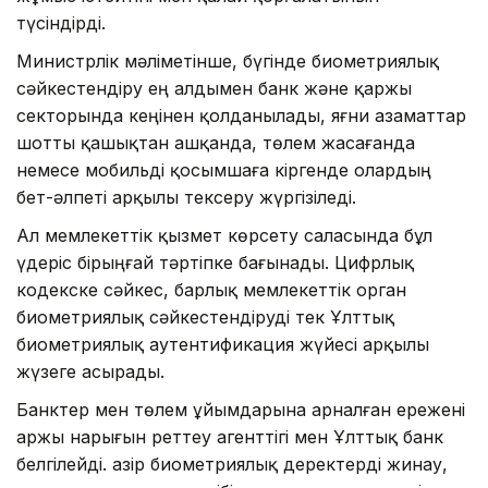
түсіндірді.
Министрлік мәліметінше, бүгінде биометриялық
сәйкестендіру ең алдымен банк және қаржы
секторында кеңінен қолданылады, яғни азаматтар
шотты қашықтан ашқанда, төлем жасағанда
немесе мобильді қосымшаға кіргенде олардың
бет-әлпеті арқылы тексеру жүргізіледі.
Ал мемлекеттік қызмет көрсету саласында бұл
үдеріс бірыңғай тәртіпке бағынады. Цифрлық
кодекске сәйкес, барлық мемлекеттік орган
биометриялық сәйкестендіруді тек Ұлттық
биометриялық аутентификация жүйесі арқылы
жүзеге асырады.
Банктер мен төлем ұйымдарына арналған ережені
Қаржы нарығын реттеу агенттігі мен Ұлттық банк
белгілейді. Қазір биометриялық деректерді жинау,