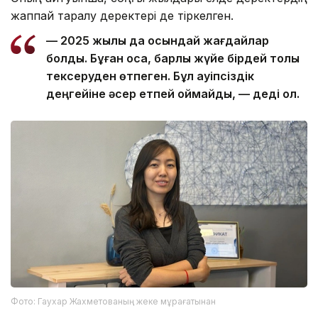
жаппай таралу деректері де тіркелген.
— 2025 жылы да осындай жағдайлар
болды. Бұған қоса, барлық жүйе бірдей толық
тексеруден өтпеген. Бұл қауіпсіздік
деңгейіне әсер етпей қоймайды, — деді ол.
Фото: Гаухар Жахметованың жеке мұрағатынан