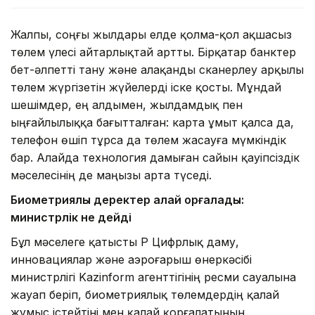
Жалпы, соңғы жылдары елде қолма-қол ақшасыз
төлем үлесі айтарлықтай артты. Бірқатар банктер
бет-әлпетті тану және алақанды сканерлеу арқылы
төлем жүргізетін жүйелерді іске қосты. Мұндай
шешімдер, ең алдымен, жылдамдық пен
ыңғайлылыққа бағытталған: карта ұмыт қалса да,
телефон өшіп тұрса да төлем жасауға мүмкіндік
бар. Алайда технология дамыған сайын қауіпсіздік
мәселесінің де маңызы арта түседі.
Биометриялық деректер қалай қорғалады:
министрлік не дейді
Бұл мәселеге қатысты ҚР Цифрлық даму,
инновациялар және аэроғарыш өнеркәсібі
министрлігі Kazinform агенттігінің ресми сауалына
жауап беріп, биометриялық төлемдердің қалай
жұмыс істейтіні мен қалай қорғалатынын