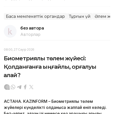
Басқа мемлекеттік органдар
Тұрғын үй
Әлем жә
без автора
Авторлар
08:00, 27 Сәуір 2026
Биометриялық төлем жүйесі:
Қолданғанға ыңғайлы, қорғалуы
қалай?
АСТАНА. KAZINFORM – Биометриялық төлем
жүйелері күнделікті қолданысқа жаппай еніп келеді.
Бет-әлпет, алақан ізі немесе көз қарашығы арқылы