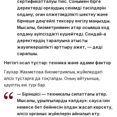
сертификатталуы тиіс. Сонымен бірге
деректерді қорғаудың сенімді тәсілдерін
қолдану, оған қолжетімділікті шектеу және
бірнеше деңгейлі тексеру енгізу маңызды.
Мысалы, биометриямен қатар қосымша код
қолдану қауіпсіздікті күшейтеді. Сондай-ақ
деректердің таралуына қатысты
жауапкершілікті арттыру қажет, — деді
сарапшы.
Негізгі осал тұстар: техника және адами фактор
Гаухар Жахметова биометриялық жүйелердегі
әлсіз тұстарға да тоқталды. Оның айтуынша,
қауіптің екі түрі бар.
— Біріншісі — техникалық сипаттағы қатер.
Мысалы, құрылғыларды «алдау»: саусақ ізін
немесе бет бейнесін қолдан жасап көрсету,
әлсіз қорғаныс жүйелерін айналып өту.