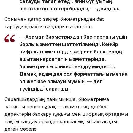
сақтауды талап етеді, яғни бұл құқықтың
шектелетін сәттері болады, — дейді ол.
Сонымен қатар заңгер биометриядан бас
тартудың нақты салдарын атап өтті.
— Азамат биометриядан бас тартқаны үшін
барлық қызметтен шеттетілмейді. Кейбір
цифрлық қызметтерде, әсіресе банктердің
қашықтан көрсететін қызметтерінде,
биометриялық сәйкестендіру міндетті.
Демек, адам дәл сол форматтағы қызметке
қол жеткізе алмауы мүмкін, — деп
түсіндірді сарапшы.
Сарапшылардың пайымынша, биометрияға
қатысты негізгі сұрақ — азаматтың дербес
деректерін басқару құқығы мен цифрлық ортадағы
нақты таңдау еркіндігі қаншалықты сақталады
деген мәселе.