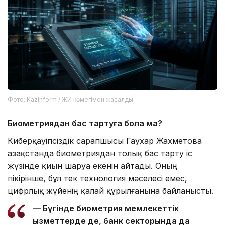
Фото: Kazinform / ЖИ көмегімен жасалды
Биометриядан бас тартуға бола ма?
Киберқауіпсіздік сарапшысы Гаухар Жахметова
Қазақстанда биометриядан толық бас тарту іс
жүзінде қиын шаруа екенін айтады. Оның
пікірінше, бұл тек технология мәселесі емес,
цифрлық жүйенің қалай құрылғанына байланысты.
— Бүгінде биометрия мемлекеттік
қызметтерде де, банк секторында да