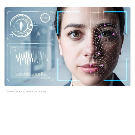
Фото: istockphoto.com
Әлемдік тәжірибе: технология бар, бірақ бәрі
бірдей сене бермейді
Биометриялық технологияларға қатысты
алаңдаушылық бекер емес. Әлемдік тәжірибе бұл