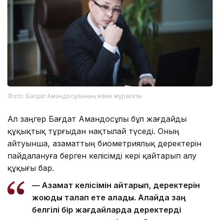
Фото: Бағдат Амандосұлының жеке мұрағаты
Ал заңгер Бағдат Амандосұлы бұл жағдайды
құқықтық тұрғыдан нақтылай түседі. Оның
айтуынша, азаматтың биометриялық деректерін
пайдалануға берген келісімді кері қайтарып алу
құқығы бар.
— Азамат келісімін қайтарып, деректерін
жоюды талап ете алады. Алайда заң
белгілі бір жағдайларда деректерді