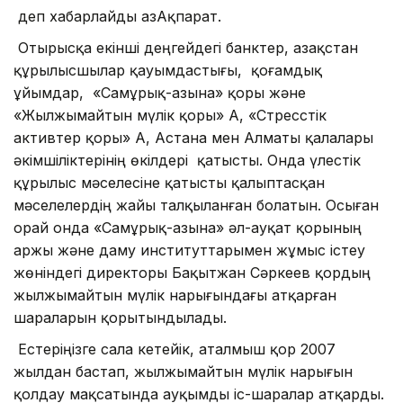
деп хабарлайды ҚазАқпарат.
Отырысқа екінші деңгейдегі банктер, Қазақстан
құрылысшылар қауымдастығы, қоғамдық
ұйымдар, «Самұрық-Қазына» қоры және
«Жылжымайтын мүлік қоры» АҚ, «Стресстік
активтер қоры» АҚ, Астана мен Алматы қалалары
әкімшіліктерінің өкілдері қатысты. Онда үлестік
құрылыс мәселесіне қатысты қалыптасқан
мәселелердің жайы талқыланған болатын. Осыған
орай онда «Самұрық-Қазына» әл-ауқат қорының
Қаржы және даму институттарымен жұмыс істеу
жөніндегі директоры Бақытжан Сәркеев қордың
жылжымайтын мүлік нарығындағы атқарған
шараларын қорытындылады.
Естеріңізге сала кетейік, аталмыш қор 2007
жылдан бастап, жылжымайтын мүлік нарығын
қолдау мақсатында ауқымды іс-шаралар атқарды.