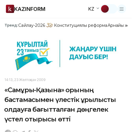
KAZINFORM
KZ
Сайлау-2026
Конституциялық реформа
Арнайы жо
Тренд:
14:13, 23 Желтоқсан 2009
«Самұрық-Қазына» қорының
бастамасымен үлестік құрылысты
қолдауға бағытталған дөңгелек
үстел отырысы өтті