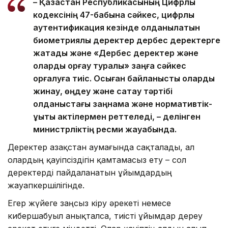
– Қазақстан Республикасының Цифрлық
кодексінің 47-бабына сәйкес, цифрлық
аутентификация кезінде қолданылатын
биометриялық деректер дербес деректерге
жатады және «Дербес деректер және
оларды қорғау туралы» заңға сәйкес
қорғалуға тиіс. Осыған байланысты оларды
жинау, өңдеу және сақтау тәртібі
қолданыстағы заңнама және нормативтік-
құқықтық актілермен реттеледі, – делінген
министрліктің ресми жауабында.
Деректер Қазақстан аумағында сақталады, ал
олардың қауіпсіздігін қамтамасыз ету – сол
деректерді пайдаланатын ұйымдардың
жауапкершілігінде.
Егер жүйеге заңсыз кіру әрекеті немесе
кибершабуыл анықталса, тиісті ұйымдар дереу