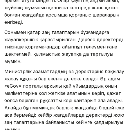
әрекет етуге міндетті. Олар қауіптің алдын алып,
жүйенің жұмысын қалпына келтіреді және қажет
болған жағдайда қосымша қорғаныс шараларын
енгізеді.
Сонымен қатар заң талаптарын бұзғандарға
жауапкершілік қарастырылған. Дербес деректерді
тиісінше қорғамағандар айыппұл төлеумен ғана
шектелмей, қылмыстық жауапқа да тартылуы
мүмкін.
Министрлік азаматтардың өз деректеріне бақылау
жасау құқығы бар екенін де еске салды. Әр адам
«eGov» порталы арқылы қай ұйымдардың оның
мәліметтеріне қол жеткізе алатынын көріп, қажет
болса берілген рұқсатты кері қайтарып ала алады.
Алайда бұл мүмкіндік барлық жағдайда бірдей іске
аса бермейді: кейбір жағдайларда деректерді жою
заң талаптарына байланысты кейінге қалдырылуы
мүмкін.