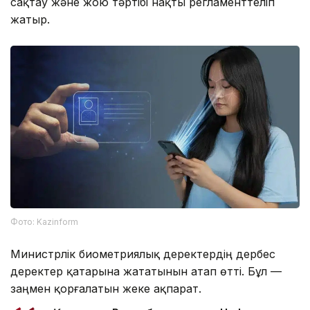
сақтау және жою тәртібі нақты регламенттеліп
жатыр.
Фото: Kazinform
Министрлік биометриялық деректердің дербес
деректер қатарына жататынын атап өтті. Бұл —
заңмен қорғалатын жеке ақпарат.