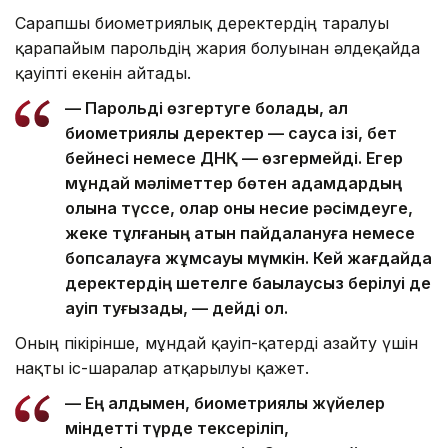
Сарапшы биометриялық деректердің таралуы
қарапайым парольдің жария болуынан әлдеқайда
қауіпті екенін айтады.
— Парольді өзгертуге болады, ал
биометриялық деректер — саусақ ізі, бет
бейнесі немесе ДНҚ — өзгермейді. Егер
мұндай мәліметтер бөтен адамдардың
қолына түссе, олар оны несие рәсімдеуге,
жеке тұлғаның атын пайдалануға немесе
бопсалауға жұмсауы мүмкін. Кей жағдайда
деректердің шетелге бақылаусыз берілуі де
қауіп туғызады, — дейді ол.
Оның пікірінше, мұндай қауіп-қатерді азайту үшін
нақты іс-шаралар атқарылуы қажет.
— Ең алдымен, биометриялық жүйелер
міндетті түрде тексеріліп,