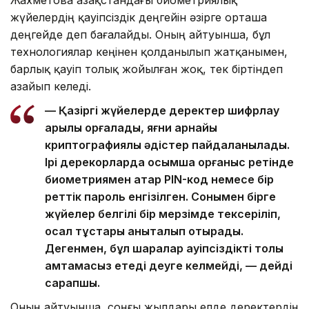
Жахметова Қазақстандағы биометриялық
жүйелердің қауіпсіздік деңгейін әзірге орташа
деңгейде деп бағалайды. Оның айтуынша, бұл
технологиялар кеңінен қолданылып жатқанымен,
барлық қауіп толық жойылған жоқ, тек біртіндеп
азайып келеді.
— Қазіргі жүйелерде деректер шифрлау
арқылы қорғалады, яғни арнайы
криптографиялық әдістер пайдаланылады.
Ірі дерекқорларда қосымша қорғаныс ретінде
биометриямен қатар PIN-код немесе бір
реттік пароль енгізілген. Сонымен бірге
жүйелер белгілі бір мерзімде тексеріліп,
осал тұстары анықталып отырады.
Дегенмен, бұл шаралар қауіпсіздікті толық
қамтамасыз етеді деуге келмейді, — дейді
сарапшы.
Оның айтуынша, соңғы жылдары елде деректердің