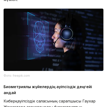
Фото: freepik.com
Биометриялық жүйелердің қауіпсіздік деңгейі
қандай
Киберқауіпсіздік саласының сарапшысы Гаухар