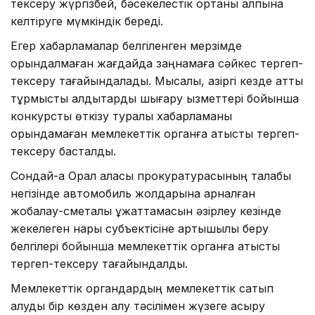
тексеру жүргізбей, бәсекелестік ортаны қалпына
келтіруге мүмкіндік береді.
Егер хабарламалар белгіленген мерзімде
орындалмаған жағдайда заңнамаға сәйкес тергеп-
тексеру тағайындалады. Мысалы, қазіргі кезде қатты
тұрмыстық қалдықтарды шығару қызметтері бойынша
конкурсты өткізу туралы хабарламаны
орындамаған мемлекеттік органға қатысты тергеп-
тексеру басталды.
Сондай-ақ Орал қаласы прокуратурасының талабы
негізінде автомобиль жолдарына арналған
жобалау-сметалық құжаттамасын әзірлеу кезінде
жекелеген нарық субъектісіне артықшылық беру
белгілері бойынша мемлекеттік органға қатысты
тергеп-тексеру тағайындалды.
Мемлекеттік органдардың мемлекеттік сатып
алуды бір көзден алу тәсілімен жүзеге асыру