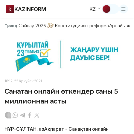
KAZINFORM
KZ
Сайлау-2026
Конституциялық реформа
Арнайы жо
Тренд:
18:12, 22 Қыркүйек 2021
Санақтан онлайн өткендер саны 5
миллионнан асты
НҰР-СҰЛТАН. ҚазАқпарат - Санақтан онлайн