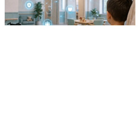
Фото: Еңбек және халықты әлеуметтік қорғау министрлігі
Бұл есептегі жай ғана сан емес. Бұл – ауыл
тұрғындарының күнделікті тұрмысын жақсартып
жатқан ауруханалар, фельдшерлік-акушерлік
пункттер (ФАП) және ауыз су құбырлары.
Бүгінгі таңда осы қаражат есебінен жалпы құны 4,9
млрд теңге болатын 23 нысан пайдалануға берілді,
тағы 4 жоба жүзеге асырылу кезеңінде.
Пайдалануға берілген нысандардың бірі – Сырым