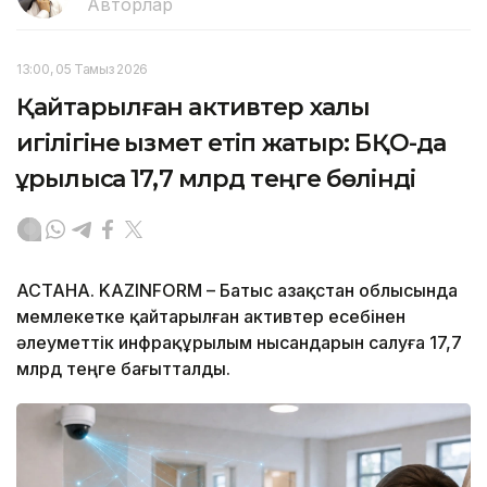
Авторлар
13:00, 05 Тамыз 2026
Қайтарылған активтер халық
игілігіне қызмет етіп жатыр: БҚО-да
құрылысқа 17,7 млрд теңге бөлінді
АСТАНА. KAZINFORM – Батыс Қазақстан облысында
мемлекетке қайтарылған активтер есебінен
әлеуметтік инфрақұрылым нысандарын салуға 17,7
млрд теңге бағытталды.