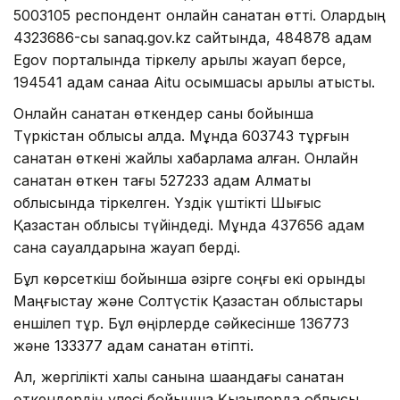
5003105 респондент онлайн санақтан өтті. Олардың
4323686-сы sanaq.gov.kz сайтында, 484878 адам
Egov порталында тіркелу арқылы жауап берсе,
194541 адам санаққа Аitu қосымшасы арқылы қатысты.
Онлайн санақтан өткендер саны бойынша
Түркістан облысы алда. Мұнда 603743 тұрғын
санақтан өткені жайлы хабарлама алған. Онлайн
санақтан өткен тағы 527233 адам Алматы
облысында тіркелген. Үздік үштікті Шығыс
Қазақстан облысы түйіндеді. Мұнда 437656 адам
санақ сауалдарына жауап берді.
Бұл көрсеткіш бойынша әзірге соңғы екі орынды
Маңғыстау және Солтүстік Қазақстан облыстары
еншілеп тұр. Бұл өңірлерде сәйкесінше 136773
және 133377 адам санақтан өтіпті.
Ал, жергілікті халық санына шаққандағы санақтан
өткендердің үлесі бойынша Қызылорда облысы