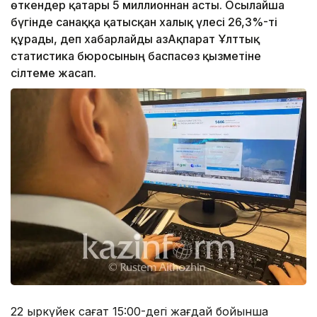
өткендер қатары 5 миллионнан асты. Осылайша
бүгінде санаққа қатысқан халық үлесі 26,3%-ті
құрады, деп хабарлайды ҚазАқпарат Ұлттық
статистика бюросының баспасөз қызметіне
сілтеме жасап.
22 қыркүйек сағат 15:00-дегі жағдай бойынша