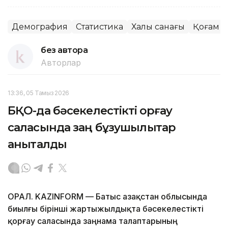
Демография
Статистика
Халық санағы
Қоғам
без автора
Авторлар
13:36, 05 Тамыз 2026
БҚО-да бәсекелестікті қорғау
саласында заң бұзушылықтар
анықталды
ОРАЛ. KAZINFORM — Батыс Қазақстан облысында
биылғы бірінші жартыжылдықта бәсекелестікті
қорғау саласында заңнама талаптарының