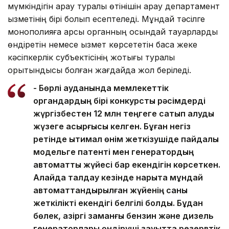
мүмкіндігін қарау туралы өтінішін қарау департамент
қызметінің бірі болып есептеледі. Мұндай тәсілге
монополияға қарсы органның осындай тауарларды
өндіретін немесе қызмет көрсететін басқа жеке
кәсіпкерлік субъектісінің жоқтығы туралы
қорытындысы болған жағдайда жол беріледі.
- Бөрлі ауданында мемлекеттік
органдардың бірі конкурстық рәсімдерді
жүргізбестен 12 млн теңгеге сатып алуды
жүзеге асырғысы келген. Бұған негіз
ретінде ықтимал өнім жеткізушіде пайдалы
модельге патенті мен генератордың
автоматты жүйесі бар екендігін көрсеткен.
Алайда талдау кезінде нарықта мұндай
автоматтандырылған жүйенің саны
жеткілікті екендігі белгілі болды. Бұдан
бөлек, қазіргі заманғы бензин және дизель
генераторлары өндіруші зауытта резервтік