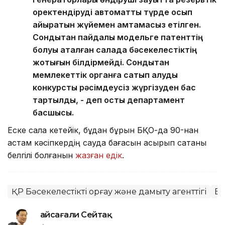
қоректендіруді автоматты түрде қосып
айыратын жүйемен қамтамасыз етілген.
Сондықтан пайдалы модельге патенттің
болуы аталған салада бәсекелестіктің
жоқтығын білдірмейді. Сондықтан
мемлекеттік органға сатып алуды
конкурстық рәсімдеусіз жүргізуден бас
тартылды, - деп қосты департамент
басшысы.
Еске сала кетейік, бұдан бұрын БҚО-да 90-нан
астам кәсіпкердің сауда бағасын асырып сатқаны
белгілі болғанын
жазған едік
.
ҚР Бәсекелестікті қорғау және дамыту агенттігі
Ба
Ғайсағали Сейтақ