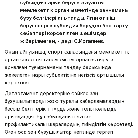
субсидияларын беруге жауапты
мемлекеттік орган қызметінде заңнаманы
бұзу белгілері анықталды. Яғни өтініш
берушілерге субсидия беруден бас тарту
себептері көрсетілген шешімдер
жіберілмеген, - деді С.Ирғалиев.
Оның айтуынша, спорт саласындағы мемлекеттік
орган спорттық тапсырысты орналастыруға
арналған тұғырнаманы таңдау барысында
жекелеген нарық субъектісіне негізсіз артықшылық
көрсеткен.
Департамент деректеріне сәйкес заң
бұзушылықтарды жою туралы хабарламалардың
басым бөлігі ерікті түрде және толық көлемде
орындалды. Бұл қабылданып жатқан
профилактикалық шаралардың тиімділігін көрсетеді.
Оған қоса заң бұзушылықтар негізінде тергеп-