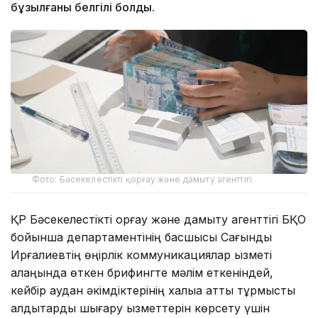
бұзылғаны белгілі болды.
Фото: Бәсекелестікті қорғау және дамыту агенттігі
ҚР Бәсекелестікті қорғау және дамыту агенттігі БҚО
бойынша департаментінің басшысы Сағындық
Ирғалиевтің өңірлік коммуникациялар қызметі
алаңында өткен брифингте мәлім еткеніндей,
кейбір аудан әкімдіктерінің халыққа қатты тұрмыстық
қалдықтарды шығару қызметтерін көрсету үшін