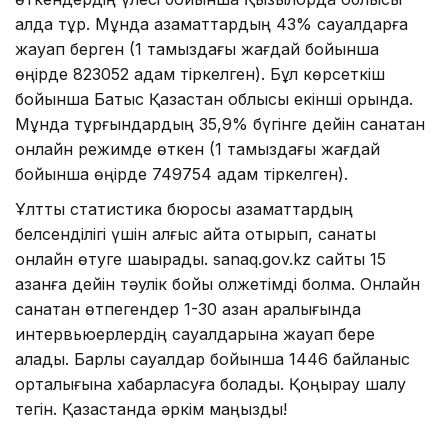
алда тұр. Мұнда азаматтардың 43% сауалдарға
жауап берген (1 тамыздағы жағдай бойынша
өңірде 823052 адам тіркелген). Бұл көрсеткіш
бойынша Батыс Қазақстан облысы екінші орында.
Мұнда тұрғындардың 35,9% бүгінге дейін санақтан
онлайн режимде өткен (1 тамыздағы жағдай
бойынша өңірде 749754 адам тіркелген).
Ұлттық статистика бюросы азаматтардың
белсенділігі үшін алғыс айта отырып, санақты
онлайн өтуге шақырады. sanaq.gov.kz сайты 15
қазанға дейін тәулік бойы қолжетімді болмақ. Онлайн
санақтан өтпегендер 1-30 қазан аралығында
интервьюерлердің сауалдарына жауап бере
алады. Барлық сауалдар бойынша 1446 байланыс
орталығына хабарласуға болады. Қоңырау шалу
тегін. Қазақстанда әркім маңызды!