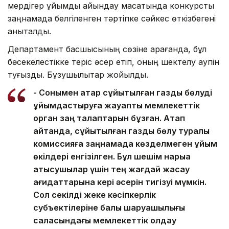
мердігер ұйымды айқындау мақсатында конкурсты
заңнамада белгіленген тәртіпке сәйкес өткізбегені
анықталды.
Департамент басшысының сөзіне қарағанда, бұл
бәсекелестікке теріс әсер етіп, оның шектелу қаупін
туғызды. Бұзушылықтар жойылды.
- Сонымен қатар сұйытылған газды бөлуді
ұйымдастыруға жауапты мемлекеттік
орган заң талаптарын бұзған. Атап
айтқанда, сұйытылған газды бөлу туралы
комиссияға заңнамада көзделмеген ұйым
өкілдері енгізілген. Бұл шешім нарыққа
қатысушылар үшін тең жағдай жасау
қағидаттарына кері әсерін тигізуі мүмкін.
Сол секілді жеке кәсіпкерлік
субъектілеріне балық шаруашылығы
саласындағы мемлекеттік қолдау