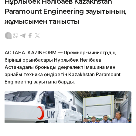
Нұрлыбек Нәлібаев Kazakhstan
Paramount Engineering зауытының
жұмысымен танысты
АСТАНА. KAZINFORM — Премьер-министрдің
бірінші орынбасары Нұрлыбек Нәлібаев
Астанадағы броньды дөңгелекті машина мен
арнайы техника өндіретін Kazakhstan Paramount
Engineering зауытына барды.