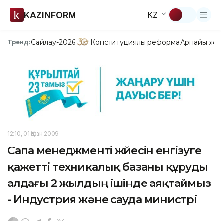
KAZINFORM
KZ
Сайлау-2026
Конституциялық реформа
Арнайы жо
Тренд:
12:10, 01 Қазан 2009
Сапа менеджменті жүйесін енгізуге
қажетті техникалық базаны құруды
алдағы 2 жылдың ішінде аяқтаймыз
- Индустрия және сауда министрі