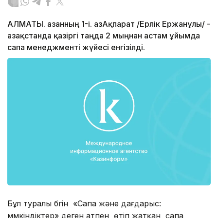
АЛМАТЫ. Қазанның 1-і. ҚазАқпарат /Ерлік Ержанұлы/ -
Қазақстанда қазіргі таңда 2 мыңнан астам ұйымда
сапа менеджменті жүйесі енгізілді.
Бұл туралы бүгін «Сапа және дағдарыс:
мүмкіндіктер» деген атпен өтіп жатқан сапа