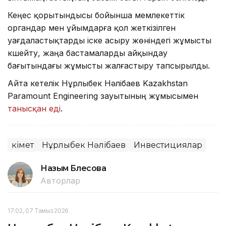
Кеңес қорытындысы бойынша мемлекеттік
органдар мен ұйымдарға қол жеткізілген
уағдаластықтарды іске асыру жөніндегі жұмысты
күшейту, жаңа бастамаларды айқындау
бағытындағы жұмысты жалғастыру тапсырылды.
Айта кетелік Нұрлыбек Нәлібаев Kazakhstan
Paramount Engineering зауытының жұмысымен
танысқан еді
.
Үкімет
Нұрлыбек Нәлібаев
Инвестициялар
Назым Бөлесова
Авторлар
17:02, 07 Тамыз 2026