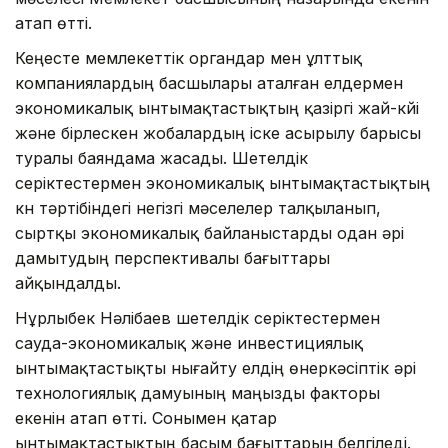
атап өтті.
Кеңесте мемлекеттік органдар мен ұлттық
компаниялардың басшылары аталған елдермен
экономикалық ынтымақтастықтың қазіргі жай-күйі
және бірлескен жобалардың іске асырылу барысы
туралы баяндама жасады. Шетелдік
серіктестермен экономикалық ынтымақтастықтың
күн тәртібіндегі негізгі мәселелер талқыланып,
сыртқы экономикалық байланыстарды одан әрі
дамытудың перспективалы бағыттары
айқындалды.
Нұрлыбек Нәлібаев шетелдік серіктестермен
сауда-экономикалық және инвестициялық
ынтымақтастықты нығайту елдің өнеркәсіптік әрі
технологиялық дамуының маңызды факторы
екенін атап өтті. Сонымен қатар
ынтымақтастықтың басым бағыттарын белгіледі.