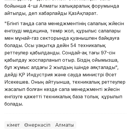
бойынша 4-ші Алматы халықаралық форумында
айтылды, деп хабарлайды ҚазАқпарат.
"Бүгінгі таңда сапа менеджментінің салалық жүйесін
енгізуді медицина, темір жол, құрылыс салалары
мен мұнай-газ секторында қуанышпен байқауға
болады. Осы уақытқа дейін 54 техникалық
реттеулер қабылданды. Сондай-ақ тағы 97-сін
қабылдау жоспарланып отыр. Біздің ойымызша,
бұл жұмыс алдағы 2 жылдың ішінде аяқталады",
дейді ҚР Индустрия және сауда министрі Әсет
Исекешев. Оның айтуынша, техникалық реттеулер
жасалып болған кезде сапа менеджменті жүйесін
енгізуге қажетті техникалық база толық құрылып
болады.
Үкімет
Өнеркәсіп
Алматы