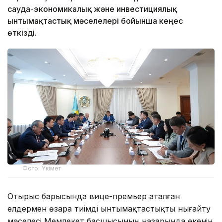
сауда-экономикалық және инвестициялық
ынтымақтастық мәселелері бойынша кеңес
өткізді.
Фото: Үкімет
Отырыс барысында вице-премьер аталған
елдермен өзара тиімді ынтымақтастықты нығайту
мәселесі Мемлекет басшысының назарында екенін