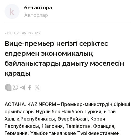
без автора
Авторлар
21:18, 07 Тамыз 2026
Вице-премьер негізгі серіктес
елдермен экономикалық
байланыстарды дамыту мәселесін
қарады
АСТАНА. KAZINFORM – Премьер-министрдің бірінші
орынбасары Нұрлыбек Нәлібаев Түркия, Қытай
Халық Республикасы, Әзербайжан, Корея
Республикасы, Жапония, Тәжікстан, Франция,
Германия, Ұлыбритания және Түрікменстанмен