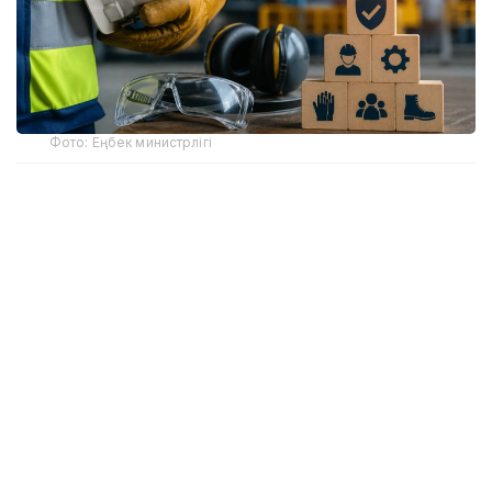
Фото: Еңбек министрлігі
Қарағанды облысында маргарин зауыты мен құс
фабрикасында болған екі топтық өндірістік
жазатайым оқиға тергеліп жатыр.
Қарағанды облысының Мемлекеттік еңбек
инспекциясы департаментінің мәліметінше,
маргарин зауыты аумағында жұмыс барысында
теміржол құрамы жылжып кетіп, автокөлікке
орнатылған контейнерге соғылған. Соның
салдарынан көлік құралы орнынан жылжып,
контейнер оның жанында тұрған екі жұмыскерді
контейнерлер қатарына қысып қалған. Екі