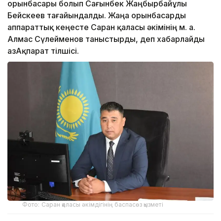
орынбасары болып Сағынбек Жаңбырбайұлы
Бейскеев тағайындалды. Жаңа орынбасарды
аппараттық кеңесте Саран қаласы әкімінің м. а.
Алмас Сүлейменов таныстырды, деп хабарлайды
ҚазАқпарат тілшісі.
Фото: Саран қаласы әкімдігінің баспасөз қызметі