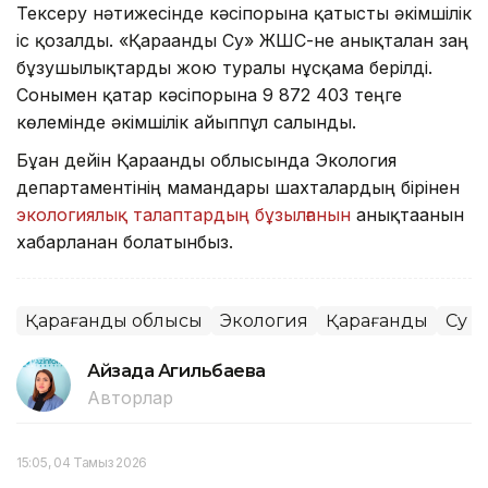
Тексеру нәтижесінде кәсіпорынға қатысты әкімшілік
іс қозғалды. «Қарағанды Су» ЖШС-не анықталған заң
бұзушылықтарды жою туралы нұсқама берілді.
Сонымен қатар кәсіпорынға 9 872 403 теңге
көлемінде әкімшілік айыппұл салынды.
Бұған дейін Қарағанды облысында Экология
департаментінің мамандары шахталардың бірінен
экологиялық талаптардың бұзылғанын
анықтағанын
хабарланған болатынбыз.
Қарағанды облысы
Экология
Қарағанды
Су
Айзада Агильбаева
Авторлар
15:05, 04 Тамыз 2026