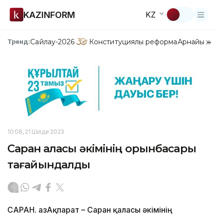
KAZINFORM
KZ
Сайлау-2026
Конституциялық реформа
Арнайы жо
Тренд:
10:08, 21 Шілде 2023
Саран қаласы әкімінің орынбасары
тағайындалды
САРАН. ҚазАқпарат – Саран қаласы әкімінің