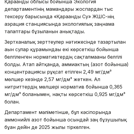
Қарағанды облысы бойынша Экология
департаментінің мамандары жоспардан тыс
тексеру барысында «Қарағанды Су» ЖШС-нің
аэрация станциясында экологиялық заңнама
талаптары бұзылғанын анықтады.
Зертханалық зерттеулер нәтижесінде тазартылған
ағын сулар құрамындағы екі көрсеткіш бойынша
белгіленген нормативтердің сақталмағаны белгілі
болды. Атап айтқанда, аммиактың (азот бойынша)
концентрациясы рұқсат етілген 2,49 мг/дм³
мөлшер кезінде 2,57 мг/дм³ жеткен. Ал
нитриттердің мөлшері норматив бойынша 0,365
мг/дм³ болғанымен, нақты көрсеткіш 0,925 мг/дм³
болған.
Департамент мәліметінше, бұл кәсіпорында
аммонийлі азот бойынша осындай заң бұзушылық
бұған дейін де 2025 жылы тіркелген.