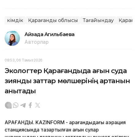
Әкімдік
Қарағанды облысы
Тағайындау
Қарағ
Айзада Агильбаева
Авторлар
08:53, 06 Тамыз 2026
Экологтер Қарағандыда ағын суда
зиянды заттар мөлшерінің артқанын
анықтады
ҚАРАҒАНДЫ. KAZINFORM - Қарағандыдағы аэрация
станциясында тазартылған ағын сулар