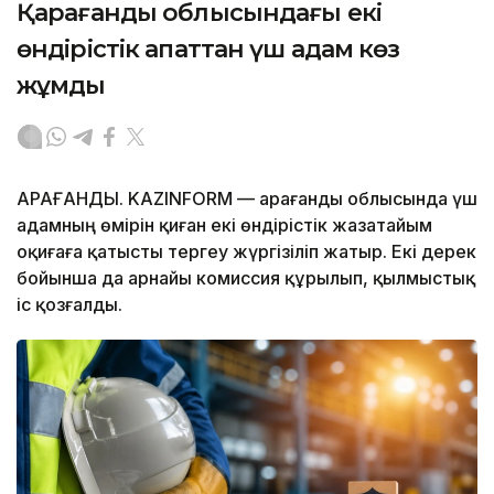
Қарағанды облысындағы екі
өндірістік апаттан үш адам көз
жұмды
ҚАРАҒАНДЫ. KAZINFORM — Қарағанды облысында үш
адамның өмірін қиған екі өндірістік жазатайым
оқиғаға қатысты тергеу жүргізіліп жатыр. Екі дерек
бойынша да арнайы комиссия құрылып, қылмыстық
іс қозғалды.