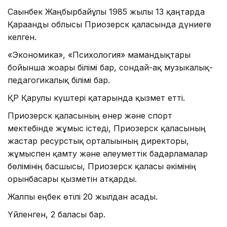
Сағынбек Жаңбырбайұлы 1985 жылы 13 қаңтарда
Қарағанды облысы Приозерск қаласында дүниеге
келген.
«Экономика», «Психология» мамандықтары
бойынша жоғары білімі бар, сондай-ақ музыкалық-
педагогикалық білімі бар.
ҚР Қарулы күштері қатарында қызмет етті.
Приозерск қаласының өнер және спорт
мектебінде жұмыс істеді, Приозерск қаласының
жастар ресурстық орталығының директоры,
жұмыспен қамту және әлеуметтік бағдарламалар
бөлімінің басшысы, Приозерск қаласы әкімінің
орынбасары қызметін атқарды.
Жалпы еңбек өтілі 20 жылдан асады.
Үйленген, 2 баласы бар.