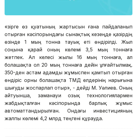
«Әзірге өз қуатының жартысын ғана пайдаланып
отырған кәсіпорындағы сынақтық кезеңде қазірдің
өзінде 1 мың тонна тауық еті өндірілді. Жыл
соңына қарай оның көлемі 3,5 мың тоннаға
жетпек. Ал келесі жылы 16 мың тоннаға, ал
болашақта ол 20 мың тоннаға дейін ұлғайтылмақ.
350-ден астам адамды жұмыспен қамтып отырған
өндіріс орны болашақта ТМД елдерінің нарығына
шығуды жоспарлап отыр», - дейді М. Уәлиев. Оның
айтуынша, заманауи озық технологиялармен
жабдықталған кәсіпорында барлық жұмыс
автоматтандырылған. Ондағы инвестицияның
жалпы көлемі 4,2 млрд теңгені құрауда.