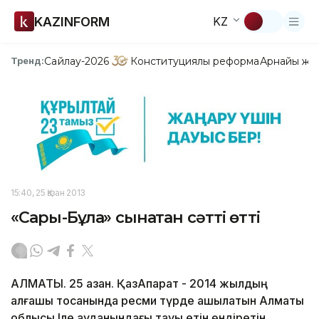
KAZINFORM
KZ
Сайлау-2026
Конституциялық реформа
Арнайы жо
Тренд:
15:40, 25 Қазан 2013
«Сары-Бұлақ» сынақтан сәтті өтті
АЛМАТЫ. 25 қазан. ҚазАқпарат - 2014 жылдың
алғашқы тоқсанында ресми түрде ашылатын Алматы
облысы Іле ауданындағы тауық етін өндіретін