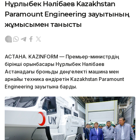
Нұрлыбек Нәлібаев Kazakhstan
Paramount Engineering зауытының
жұмысымен танысты
АСТАНА. KAZINFORM — Премьер-министрдің
бірінші орынбасары Нұрлыбек Нәлібаев
Астанадағы броньды дөңгелекті машина мен
арнайы техника өндіретін Kazakhstan Paramount
Engineering зауытына барды.