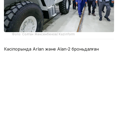
Фото: Солтан Жексенбеков/ Kazinform
Кәсіпорында Arlan және Alan-2 броньдалған
дөңгелекті машиналары, Barys жауынгерлік
броньды көлігінің 4×4, 6×6 және 8×8 өлшеміндегі
модельдері, сондай-ақ, жүзетін әрі дөңгелекті
Terrex-Barys-A 8×8 платформасы шығарылады.