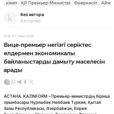
Үкімет
ҚР Премьер-Министрі
Өнеркәсіп
Айма
без автора
Авторлар
21:18, 07 Тамыз 2026
Вице-премьер негізгі серіктес
елдермен экономикалық
байланыстарды дамыту мәселесін
қарады
АСТАНА. KAZINFORM – Премьер-министрдің бірінші
орынбасары Нұрлыбек Нәлібаев Түркия, Қытай
Халық Республикасы, Әзербайжан, Корея