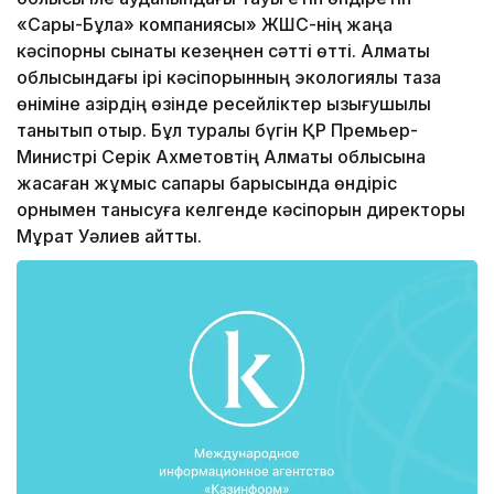
«Сары-Бұлақ» компаниясы» ЖШС-нің жаңа
кәсіпорны сынақтық кезеңнен сәтті өтті. Алматы
облысындағы ірі кәсіпорынның экологиялық таза
өніміне қазірдің өзінде ресейліктер қызығушылық
танытып отыр. Бұл туралы бүгін ҚР Премьер-
Министрі Серік Ахметовтің Алматы облысына
жасаған жұмыс сапары барысында өндіріс
орнымен танысуға келгенде кәсіпорын директоры
Мұрат Уәлиев айтты.