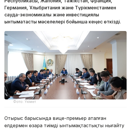
Республикасы, Жапония, Тәжікстан, Франция,
Германия, Ұлыбритания және Түрікменстанмен
сауда-экономикалық және инвестициялық
ынтымақтастық мәселелері бойынша кеңес өткізді.
Фото: Үкімет
Отырыс барысында вице-премьер аталған
елдермен өзара тиімді ынтымақтастықты нығайту