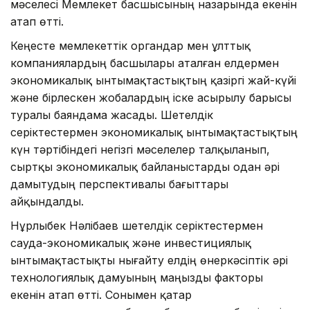
мәселесі Мемлекет басшысының назарында екенін
атап өтті.
Кеңесте мемлекеттік органдар мен ұлттық
компаниялардың басшылары аталған елдермен
экономикалық ынтымақтастықтың қазіргі жай-күйі
және бірлескен жобалардың іске асырылу барысы
туралы баяндама жасады. Шетелдік
серіктестермен экономикалық ынтымақтастықтың
күн тәртібіндегі негізгі мәселелер талқыланып,
сыртқы экономикалық байланыстарды одан әрі
дамытудың перспективалы бағыттары
айқындалды.
Нұрлыбек Нәлібаев шетелдік серіктестермен
сауда-экономикалық және инвестициялық
ынтымақтастықты нығайту елдің өнеркәсіптік әрі
технологиялық дамуының маңызды факторы
екенін атап өтті. Сонымен қатар