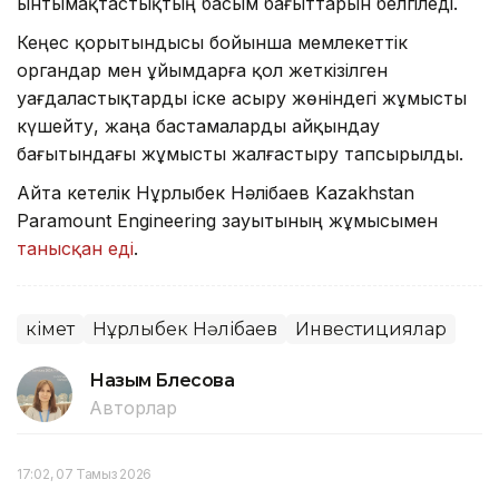
ынтымақтастықтың басым бағыттарын белгіледі.
Кеңес қорытындысы бойынша мемлекеттік
органдар мен ұйымдарға қол жеткізілген
уағдаластықтарды іске асыру жөніндегі жұмысты
күшейту, жаңа бастамаларды айқындау
бағытындағы жұмысты жалғастыру тапсырылды.
Айта кетелік Нұрлыбек Нәлібаев Kazakhstan
Paramount Engineering зауытының жұмысымен
танысқан еді
.
Үкімет
Нұрлыбек Нәлібаев
Инвестициялар
Назым Бөлесова
Авторлар
17:02, 07 Тамыз 2026