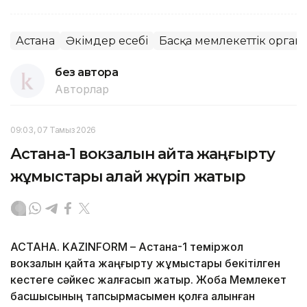
Астана
Әкімдер есебі
Басқа мемлекеттік орган
без автора
Авторлар
09:03, 07 Тамыз 2026
Астана-1 вокзалын қайта жаңғырту
жұмыстары қалай жүріп жатыр
АСТАНА. KAZINFORM – Астана-1 теміржол
вокзалын қайта жаңғырту жұмыстары бекітілген
кестеге сәйкес жалғасып жатыр. Жоба Мемлекет
басшысының тапсырмасымен қолға алынған