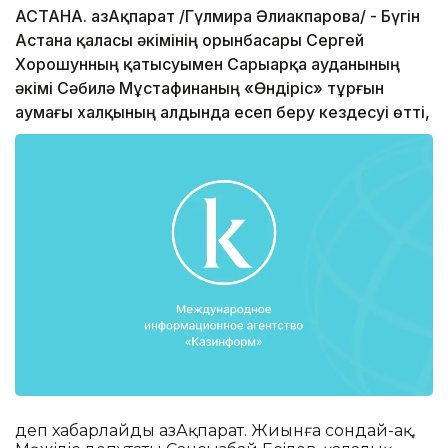
АСТАНА. ҚазАқпарат /Гүлмира Әлиакпарова/ - Бүгін
Астана қаласы әкімінің орынбасары Сергей
Хорошунның қатысуымен Сарыарқа ауданының
әкімі Сәбилә Мұстафинаның «Өндіріс» тұрғын
аумағы халқының алдында есеп беру кездесуі өтті,
деп хабарлайды ҚазАқпарат. Жиынға сондай-ақ,