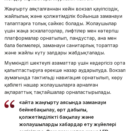
Жаңғырту аяқталғаннан кейін вокзал қауіпсіздік,
жайлылық және қолжетімділік бойынша заманауи
талаптарға толық сәйкес болады. Жолаушылар
үшін жаңа эскалаторлар, лифтілер мен көтергіш
платформалар орнатылып, пандустар, ана мен
бала бөлмелері, заманауи санитарлық тораптар
және жайлы күту залдары жабдықталады.
Мүмкіндігі шектеулі азаматтар үшін кедергісіз орта
қалыптастыруға ерекше назар аударылуда. Вокзал
аумағында тактильді навигация орнатылып, көру
қабілеті нашар жолаушыларға арналған
ақпараттық тақтайшалар орналастырылады.
«Қайта жаңғырту аясында заманауи
бейнебақылау, өрт дабылы,
қолжетімділікті бақылау және
жолаушыларды хабардар ету жүйелері