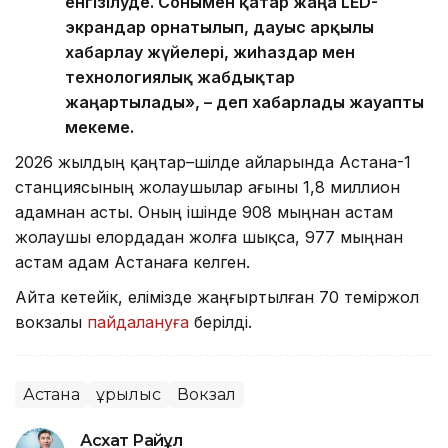
енгізілуде. Сонымен қатар жаңа LED-
экрандар орнатылып, дауыс арқылы
хабарлау жүйелері, жиһаздар мен
технологиялық жабдықтар
жаңартылады», – деп хабарлады жауапты
мекеме.
2026 жылдың қаңтар–шілде айларында Астана-1
станциясының жолаушылар ағыны 1,8 миллион
адамнан асты. Оның ішінде 908 мыңнан астам
жолаушы елордадан жолға шықса, 977 мыңнан
астам адам Астанаға келген.
Айта кетейік, елімізде жаңғыртылған 70 теміржол
вокзалы
пайдалануға
берілді.
Астана
Құрылыс
Вокзал
Асхат Райқұл