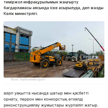
теміржол инфрақұрылымын жаңғырту
бағдарламасы аясында іске асырылуда, деп жазды
Көлік министрлігі.
Фото: Көлік министрлігі
Қазіргі уақытта нысанда шатыр мен қасбетті
орнату, перрон мен конкорстық өткелді
реконструкциялау жұмыстары жүргізіліп жатыр.