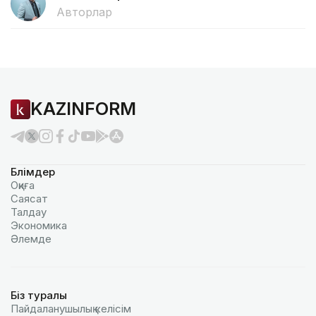
Авторлар
KAZINFORM
Бөлімдер
Оқиға
Саясат
Талдау
Экономика
Әлемде
Біз туралы
Пайдаланушылық келiciм