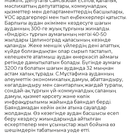
Мәжіліс депутаты Сансызбай Есілов, қалалық
мәслихаттың депутаттары, коммуналдық
қызметтер мен департаменттердің басшылары,
ҰОС ардагерлері мен тыл еңбеккерлері қатысты.
Барлығы аудан әкімімен кездесуге шағын
ауданның 300-ге жуық тұрғыны жиналды.
«Өндіріс» тұрғын аумағының негізі 40-50
жылдары Целиноград қаласының кезінде
қаланды. Жеке меншік үйлердің дені апаттық
күйде болғандықтан олар сырып тасталып,
келешекте аталмыш аудан өнеркәсіп аймағы
ретінде дамытылатын болады. Бүгінде аумағы
3200 га болатын шағын ауданда 32 мыңнан
астам халық тұрады. С.Мұстафина ауданның
әлеуметтік-экономикалық дамуы, абаттандыру,
көгалдандыру мен санитарлық жағдай туралы,
сондай-ақ тұрғын үй-коммуналдық саланың
дамуы, қызмет қөрсету және көлік
инфрақұрылымы жайында баяндап берді.
Баяндамадан кейін әкім атына сауалдар
жолданды. Өз кезегінде аудан басшысы есеп
беру кездесу жиындарында айтылған
ескертпелер мен ұсыныстар жыл бойына өз
шешімдерін табатынына уәде етті.