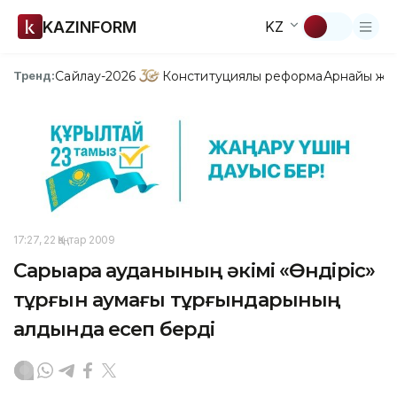
KAZINFORM
KZ
Сайлау-2026
Конституциялық реформа
Арнайы жо
Тренд:
17:27, 22 Қаңтар 2009
Сарыарқа ауданының әкімі «Өндіріс»
тұрғын аумағы тұрғындарының
алдында есеп берді