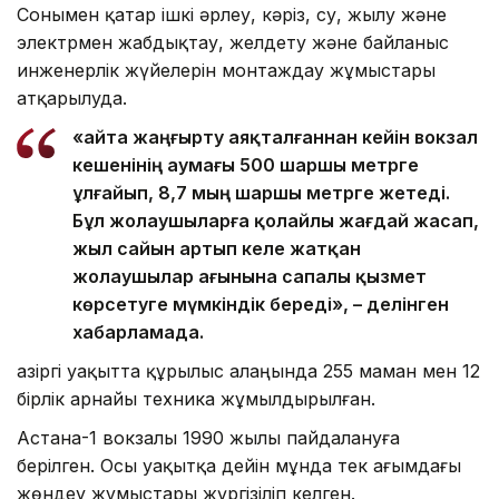
Сонымен қатар ішкі әрлеу, кәріз, су, жылу және
электрмен жабдықтау, желдету және байланыс
инженерлік жүйелерін монтаждау жұмыстары
атқарылуда.
«Қайта жаңғырту аяқталғаннан кейін вокзал
кешенінің аумағы 500 шаршы метрге
ұлғайып, 8,7 мың шаршы метрге жетеді.
Бұл жолаушыларға қолайлы жағдай жасап,
жыл сайын артып келе жатқан
жолаушылар ағынына сапалы қызмет
көрсетуге мүмкіндік береді», – делінген
хабарламада.
Қазіргі уақытта құрылыс алаңында 255 маман мен 12
бірлік арнайы техника жұмылдырылған.
Астана-1 вокзалы 1990 жылы пайдалануға
берілген. Осы уақытқа дейін мұнда тек ағымдағы
жөндеу жұмыстары жүргізіліп келген.