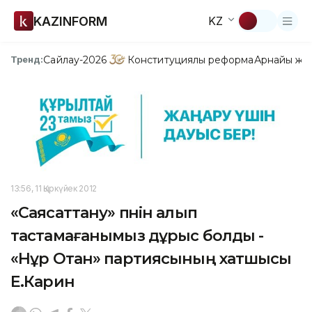
KAZINFORM
KZ
Сайлау-2026
Конституциялық реформа
Арнайы жо
Тренд:
13:56, 11 Қыркүйек 2012
«Саясаттану» пәнін алып
тастамағанымыз дұрыс болды -
«Нұр Отан» партиясының хатшысы
Е.Карин