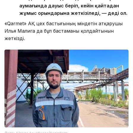
аумағында дауыс беріп, кейін қайтадан
жұмыс орындарына жеткізіледі, — деді ол.
«Qarmet» АҚ цех бастығының міндетін атқарушы
Илья Малига да бұл бастаманы қолдайтынын
жеткізді.