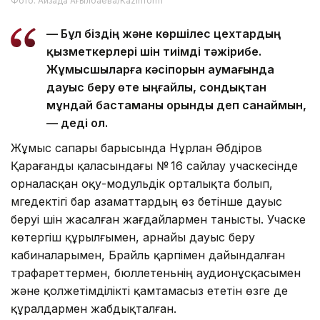
Фото: Айзада Ағылбаева/Kazinform
— Бұл біздің және көршілес цехтардың
қызметкерлері үшін тиімді тәжірибе.
Жұмысшыларға кәсіпорын аумағында
дауыс беру өте ыңғайлы, сондықтан
мұндай бастаманы орынды деп санаймын,
— деді ол.
Жұмыс сапары барысында Нұрлан Әбдіров
Қарағанды қаласындағы № 16 сайлау учаскесінде
орналасқан оқу-модульдік орталықта болып,
мүгедектігі бар азаматтардың өз бетінше дауыс
беруі үшін жасалған жағдайлармен танысты. Учаске
көтергіш құрылғымен, арнайы дауыс беру
кабиналарымен, Брайль қарпімен дайындалған
трафареттермен, бюллетеньнің аудионұсқасымен
және қолжетімділікті қамтамасыз ететін өзге де
құралдармен жабдықталған.