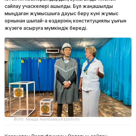
сайлау учаскелері ашылды. Бұл жаңашылдық
мыңдаған жұмысшыға дауыс беру күні жұмыс
орнынан шықпай-ақ өздерінің конституциялық құқығын
жүзеге асыруға мүмкіндік береді.
Фото: Айзада Ағылбаева/Kazinform