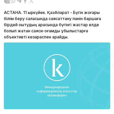
АСТАНА. 11 қыркүйек. ҚазАқпарат - Бүгін жоғары
білім беру саласында саясаттану пәнін баршаға
бірдей оқытудың арқасында бүгінгі жастар елде
болып жатқан саяси-қоғамдық құбылыстарға
объективті көзқараспен қарайды.