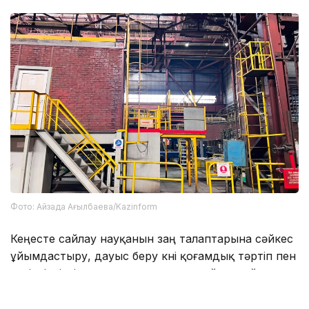
Фото: Айзада Ағылбаева/Kazinform
Кеңесте сайлау науқанын заң талаптарына сәйкес
ұйымдастыру, дауыс беру күні қоғамдық тәртіп пен
қауіпсіздікті қамтамасыз ету, сондай-ақ сайлау
комиссияларының жұмысын үйлестіру мәселелері
қаралды.