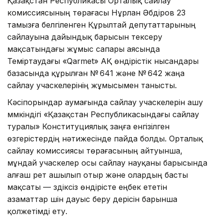
Қазақстан Республикасы Орталық сайлау
комиссиясының төрағасы Нұрлан Әбдіров 23
тамызға белгіленген Құрылтай депутаттарының
сайлауына дайындық барысын тексеру
мақсатындағы жұмыс сапары аясында
Теміртаудағы «Qarmet» АҚ өндірістік нысандары
базасында құрылған № 641 және № 642 жаңа
сайлау учаскелерінің жұмысымен танысты.
Кәсіпорындар аумағында сайлау учаскелерін ашу
мүмкіндігі «Қазақстан Республикасындағы сайлау
туралы» Конституциялық заңға енгізілген
өзгерістердің нәтижесінде пайда болды. Орталық
сайлау комиссиясы төрағасының айтуынша,
мұндай учаскелер осы сайлау науқаны барысында
алғаш рет ашылып отыр және олардың басты
мақсаты — үздіксіз өндірісте еңбек ететін
азаматтар үшін дауыс беру үдерісін барынша
қолжетімді ету.