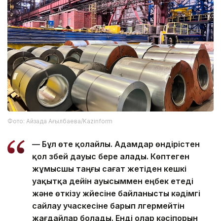
Фото: Айзада Ағылбаева/Kazinform
— Бұл өте қолайлы. Адамдар өндірістен
қол үзбей дауыс бере алады. Көптеген
жұмысшы таңғы сағат жетіден кешкі
уақытқа дейін ауысыммен еңбек етеді
және өткізу жүйесіне байланысты кәдімгі
сайлау учаскесіне барып үлгермейтін
жағдайлар болады. Енді олар кәсіпорын