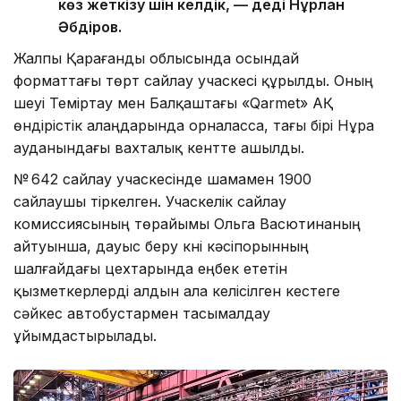
көз жеткізу үшін келдік, — деді Нұрлан
Әбдіров.
Жалпы Қарағанды облысында осындай
форматтағы төрт сайлау учаскесі құрылды. Оның
үшеуі Теміртау мен Балқаштағы «Qarmet» АҚ
өндірістік алаңдарында орналасса, тағы бірі Нұра
ауданындағы вахталық кентте ашылды.
№ 642 сайлау учаскесінде шамамен 1900
сайлаушы тіркелген. Учаскелік сайлау
комиссиясының төрайымы Ольга Васютинаның
айтуынша, дауыс беру күні кәсіпорынның
шалғайдағы цехтарында еңбек ететін
қызметкерлерді алдын ала келісілген кестеге
сәйкес автобустармен тасымалдау
ұйымдастырылады.