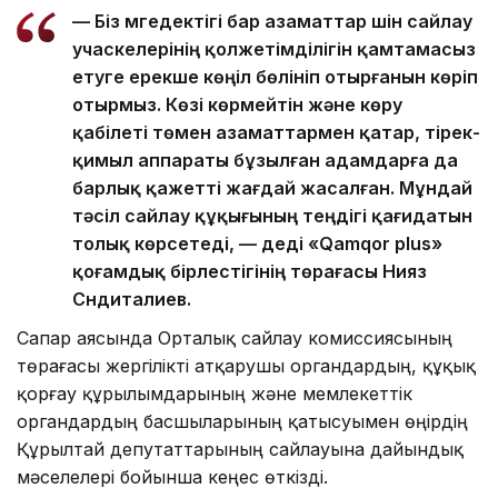
— Біз мүгедектігі бар азаматтар үшін сайлау
учаскелерінің қолжетімділігін қамтамасыз
етуге ерекше көңіл бөлініп отырғанын көріп
отырмыз. Көзі көрмейтін және көру
қабілеті төмен азаматтармен қатар, тірек-
қимыл аппараты бұзылған адамдарға да
барлық қажетті жағдай жасалған. Мұндай
тәсіл сайлау құқығының теңдігі қағидатын
толық көрсетеді, — деді «Qamqor plus»
қоғамдық бірлестігінің төрағасы Нияз
Сүндиталиев.
Сапар аясында Орталық сайлау комиссиясының
төрағасы жергілікті атқарушы органдардың, құқық
қорғау құрылымдарының және мемлекеттік
органдардың басшыларының қатысуымен өңірдің
Құрылтай депутаттарының сайлауына дайындық
мәселелері бойынша кеңес өткізді.