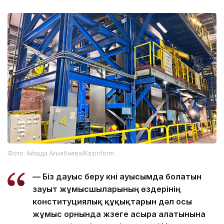
Фото: Айзада Ағылбаева/Kazinform
— Біз дауыс беру күні ауысымда болатын
зауыт жұмысшыларының өздерінің
конституциялық құқықтарын дәл осы
жұмыс орнында жүзеге асыра алатынына