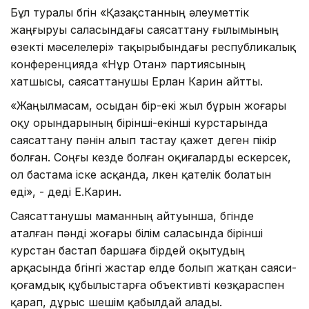
Бұл туралы бүгін «Қазақстанның әлеуметтік
жаңғыруы саласындағы саясаттану ғылымының
өзекті мәселелері» тақырыбындағы республикалық
конференцияда «Нұр Отан» партиясының
хатшысы, саясаттанушы Ерлан Карин айтты.
«Жаңылмасам, осыдан бір-екі жыл бұрын жоғары
оқу орындарының бірінші-екінші курстарында
саясаттану пәнін алып тастау қажет деген пікір
болған. Соңғы кезде болған оқиғаларды ескерсек,
ол бастама іске асқанда, үлкен қателік болатын
еді», - деді Е.Карин.
Саясаттанушы маманның айтуынша, бүгінде
аталған пәнді жоғары білім саласында бірінші
курстан бастап баршаға бірдей оқытудың
арқасында бүгінгі жастар елде болып жатқан саяси-
қоғамдық құбылыстарға объективті көзқараспен
қарап, дұрыс шешім қабылдай алады.