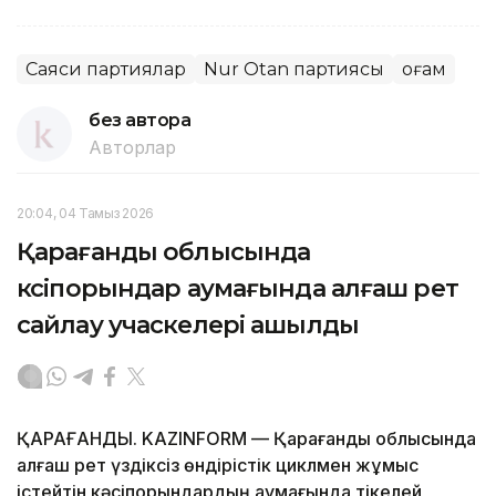
Саяси партиялар
Nur Otan партиясы
Қоғам
без автора
Авторлар
20:04, 04 Тамыз 2026
Қарағанды облысында
кәсіпорындар аумағында алғаш рет
сайлау учаскелері ашылды
ҚАРАҒАНДЫ. KAZINFORM — Қарағанды облысында
алғаш рет үздіксіз өндірістік циклмен жұмыс
істейтін кәсіпорындардың аумағында тікелей