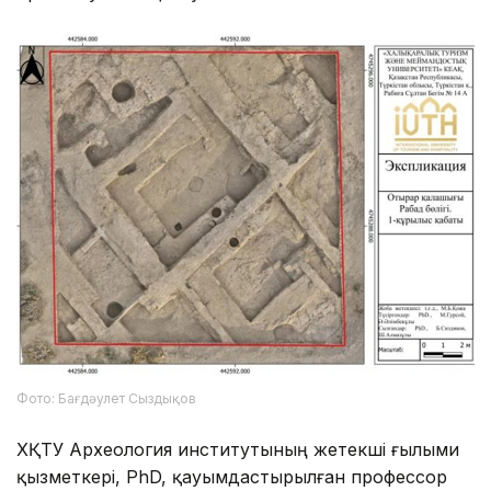
Фото: Бағдәулет Сыздықов
ХҚТУ Археология институтының жетекші ғылыми
қызметкері, PhD, қауымдастырылған профессор