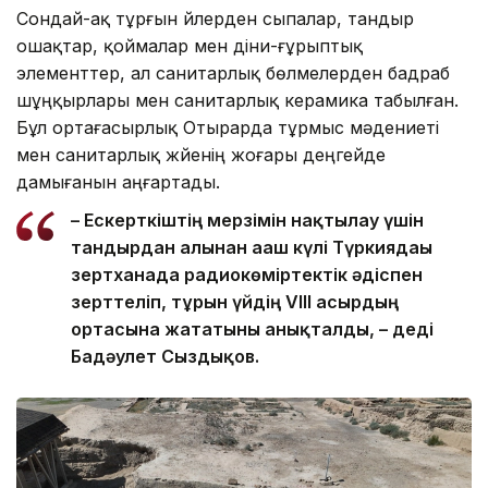
Сондай-ақ тұрғын үйлерден сыпалар, тандыр
ошақтар, қоймалар мен діни-ғұрыптық
элементтер, ал санитарлық бөлмелерден бадраб
шұңқырлары мен санитарлық керамика табылған.
Бұл ортағасырлық Отырарда тұрмыс мәдениеті
мен санитарлық жүйенің жоғары деңгейде
дамығанын аңғартады.
– Ескерткіштің мерзімін нақтылау үшін
тандырдан алынған ағаш күлі Түркиядағы
зертханада радиокөміртектік әдіспен
зерттеліп, тұрғын үйдің VIII ғасырдың
ортасына жататыны анықталды, – деді
Бағдәулет Сыздықов.