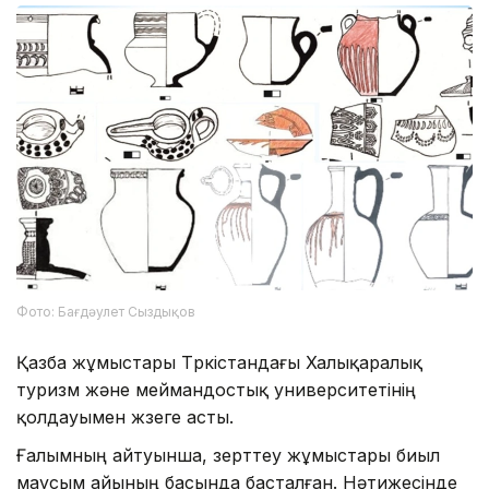
Фото: Бағдәулет Сыздықов
Қазба жұмыстары Түркістандағы Халықаралық
туризм және меймандостық университетінің
қолдауымен жүзеге асты.
Ғалымның айтуынша, зерттеу жұмыстары биыл
маусым айының басында басталған. Нәтижесінде