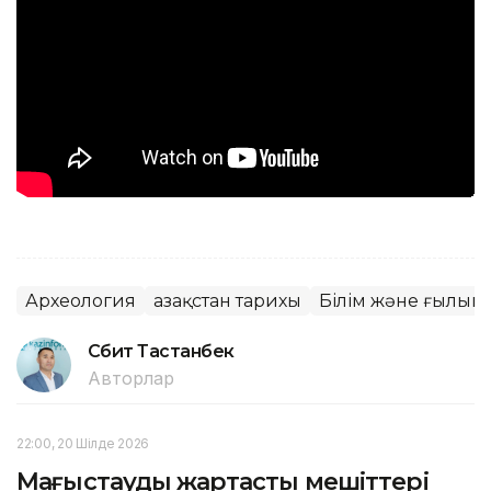
Археология
Қазақстан тарихы
Білім және ғылым
Сәбит Тастанбек
Авторлар
22:00, 20 Шілде 2026
Маңғыстаудың жартасты мешіттері