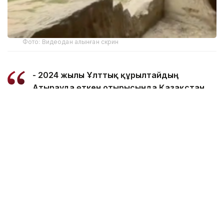
Фото: Видеодан алынған скрин
- 2024 жылы Ұлттық құрылтайдың
Атырауда өткен отырысында Қазақстан
Президенті Қасым-Жомарт Тоқаев
Маңғыстаудың бірегей жартасты
мешіттерін ЮНЕСКО-ның Дүниежүзілік
мұралар тізіміне енгізу жұмыстарын
бастауды тапсырған болатын.
Осы уақыт аралығында номинациялық
материалдарды әзірлеу бағытында
ауқымды жұмыс атқарылды. Оның
аясында ғылыми негіздемелер
дайындалып, құқықтық және