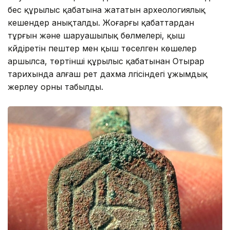
бес құрылыс қабатына жататын археологиялық
кешендер анықталды. Жоғарғы қабаттардан
тұрғын және шаруашылық бөлмелері, қыш
күйдіретін пештер мен қыш төселген көшелер
аршылса, төртінші құрылыс қабатынан Отырар
тарихында алғаш рет дахма үлгісіндегі ұжымдық
жерлеу орны табылды.