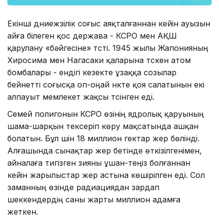
Екінші дүниежүзілік соғыс аяқталғаннан кейін ауызын
айға білеген қос держава - КСРО мен АҚШ
қарулану «бәйгесіне» түсті. 1945 жылы Жапонияның
Хиросима мен Нагасаки қаларына түскен атом
бомбалары - ендігі кезекте ұзаққа созылар
бейнетті соғысқа оп-оңай нүкте қоя салатынын екі
алпауыт мемлекет жақсы түсінген еді.
Семей полигонын КСРО өзінің ядролық қаруының
шама-шарқын тексеріп көру мақсатында ашқан
болатын. Бұл үшін 18 миллион гектар жер бөлінді.
Алғашында сынақтар жер бетінде өткізілгенімен,
айналаға тигізген зияны ұшан-теңіз болғаннан
кейін жарылыстар жер астына көшірілген еді. Сол
заманның өзінде радиациядан зардап
шеккендердің саны жарты миллион адамға
жеткен.