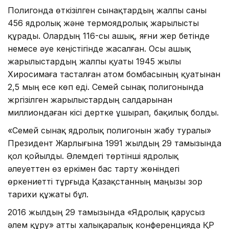
Полигонда өткізілген сынақтардың жалпы саны
456 ядролық және термоядролық жарылысты
құрады. Олардың 116-сы ашық, яғни жер бетінде
немесе әуе кеңістігінде жасалған. Осы ашық
жарылыстардың жалпы қуаты 1945 жылы
Хиросимаға тасталған атом бомбасының қуатынан
2,5 мың есе көп еді. Семей сынақ полигонында
жүргізілген жарылыстардың салдарынан
миллиондаған кісі дертке ұшырап, бақилық болды.
«Семей сынақ ядролық полигонын жабу туралы»
Президент Жарлығына 1991 жылдың 29 тамызында
қол қойылды. Әлемдегі төртінші ядролық
әлеуеттен өз еркімен бас тарту жөніндегі
өркениетті тұрғыда Қазақстанның маңызы зор
тарихи құжаты бұл.
2016 жылдың 29 тамызында «Ядролық қарусыз
әлем құру» атты халықаралық конференцияда ҚР