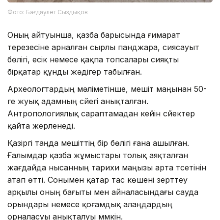
Фото: Бағдәулет Сыздықов
Оның айтуынша, қазба барысында ғимарат
терезесіне арналған сырлы панджара, сиясауыт
бөлігі, есік немесе қақпа топсалары сияқты
бірқатар құнды жәдігер табылған.
Археологтардың мәліметінше, мешіт маңынан 50-
ге жуық адамның сүйегі анықталған.
Антропологиялық сараптамадан кейін сүйектер
қайта жерленеді.
Қазіргі таңда мешіттің бір бөлігі ғана ашылған.
Ғалымдар қазба жұмыстары толық аяқталған
жағдайда нысанның тарихи маңызы арта түсетінін
атап өтті. Сонымен қатар тас көшені зерттеу
арқылы оның бағыты мен айналасындағы сауда
орындары немесе қоғамдық алаңдардың
орналасуы анықталуы мүмкін.