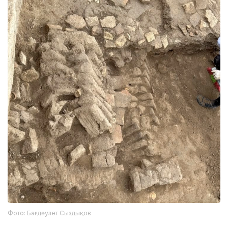
Фото: Бағдәулет Сыздықов