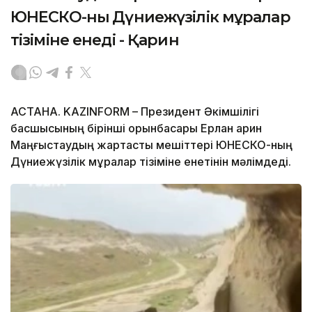
ЮНЕСКО-ның Дүниежүзілік мұралар
тізіміне енеді - Қарин
АСТАНА. KAZINFORM – Президент Әкімшілігі
басшысының бірінші орынбасары Ерлан Қарин
Маңғыстаудың жартасты мешіттері ЮНЕСКО-ның
Дүниежүзілік мұралар тізіміне енетінін мәлімдеді.