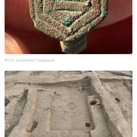
Фото: Бағдәулет Сыздықов