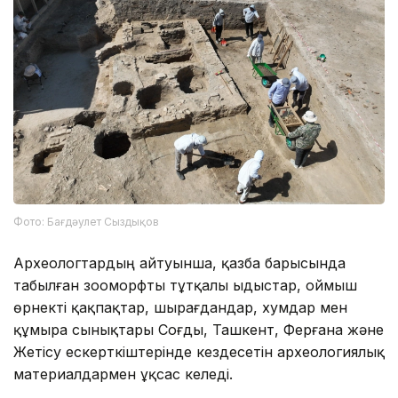
Фото: Бағдәулет Сыздықов
Археологтардың айтуынша, қазба барысында
табылған зооморфты тұтқалы ыдыстар, оймыш
өрнекті қақпақтар, шырағдандар, хумдар мен
құмыра сынықтары Соғды, Ташкент, Ферғана және
Жетісу ескерткіштерінде кездесетін археологиялық
материалдармен ұқсас келеді.