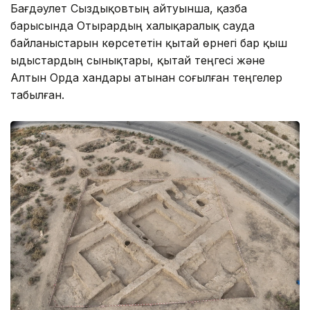
Бағдәулет Сыздықовтың айтуынша, қазба
барысында Отырардың халықаралық сауда
байланыстарын көрсететін қытай өрнегі бар қыш
ыдыстардың сынықтары, қытай теңгесі және
Алтын Орда хандары атынан соғылған теңгелер
табылған.