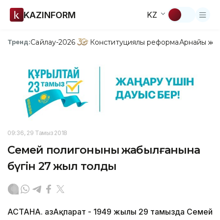
KAZINFORM
KZ
Сайлау-2026
Конституциялық реформа
Арнайы жо
Тренд:
09:36, 29 Тамыз 2018
Семей полигонының жабылғанына
бүгін 27 жыл толды
АСТАНА. ҚазАқпарат - 1949 жылы 29 тамызда Семей