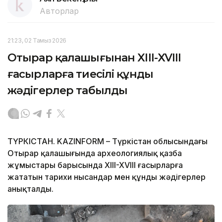
Авторлар
21:23, 02 Тамыз 2026
Отырар қалашығынан XIII-XVIII
ғасырларға тиесілі құнды
жәдігерлер табылды
ТҮРКІСТАН. KAZINFORM – Түркістан облысындағы
Отырар қалашығында археологиялық қазба
жұмыстары барысында XIII-XVIII ғасырларға
жататын тарихи нысандар мен құнды жәдігерлер
анықталды.