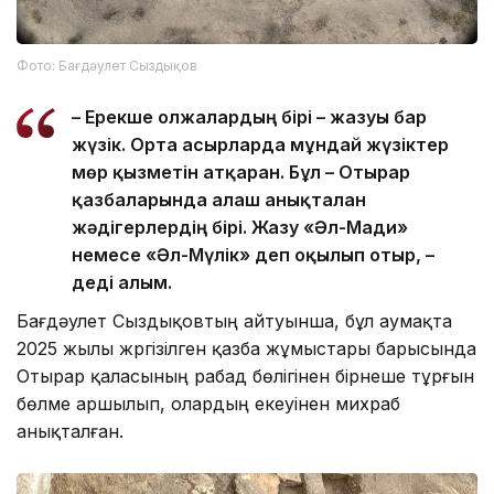
Фото: Бағдәулет Сыздықов
– Ерекше олжалардың бірі – жазуы бар
жүзік. Орта ғасырларда мұндай жүзіктер
мөр қызметін атқарған. Бұл – Отырар
қазбаларында алғаш анықталған
жәдігерлердің бірі. Жазу «Әл-Мағди»
немесе «Әл-Мүлік» деп оқылып отыр, –
деді ғалым.
Бағдәулет Сыздықовтың айтуынша, бұл аумақта
2025 жылы жүргізілген қазба жұмыстары барысында
Отырар қаласының рабад бөлігінен бірнеше тұрғын
бөлме аршылып, олардың екеуінен михраб
анықталған.