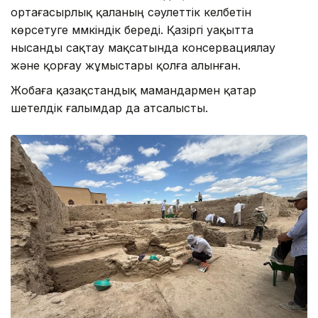
ортағасырлық қаланың сәулеттік келбетін
көрсетуге мүмкіндік береді. Қазіргі уақытта
нысанды сақтау мақсатында консервациялау
және қорғау жұмыстары қолға алынған.
Жобаға қазақстандық мамандармен қатар
шетелдік ғалымдар да атсалысты.