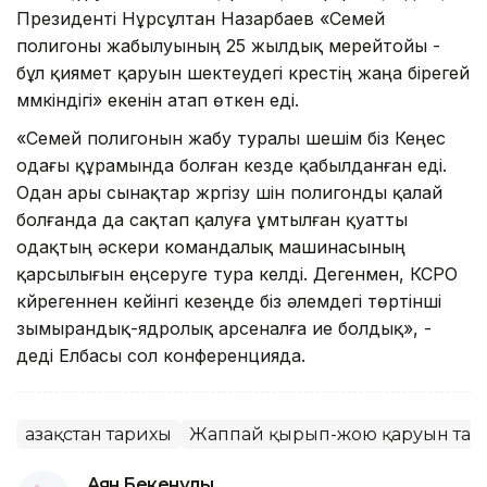
Президенті Нұрсұлтан Назарбаев «Семей
полигоны жабылуының 25 жылдық мерейтойы -
бұл қиямет қаруын шектеудегі күрестің жаңа бірегей
мүмкіндігі» екенін атап өткен еді.
«Семей полигонын жабу туралы шешім біз Кеңес
одағы құрамында болған кезде қабылданған еді.
Одан ары сынақтар жүргізу үшін полигонды қалай
болғанда да сақтап қалуға ұмтылған қуатты
одақтың әскери командалық машинасының
қарсылығын еңсеруге тура келді. Дегенмен, КСРО
күйрегеннен кейінгі кезеңде біз әлемдегі төртінші
зымырандық-ядролық арсеналға ие болдық», -
деді Елбасы сол конференцияда.
Қазақстан тарихы
Жаппай қырып-жою қаруын тар
Аян Бекенұлы