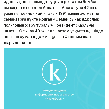
ядролық полигонында тұңғыш рет атом бомбасы
сынақтан өткізілген болатын. Араға тура 42 жыл
уақыт өткеннен кейін ғана - 1991 жылы зұлматты
сынақтарға нүкте қойған «Семей сынақ ядролық
полигонын жабу туралы» Президент Жарлығы
шықты. Осынау 40 жылдан астам уақыттың ішінде
полигон аумағында «мыңдаған Хиросималар
жарылған» еді.