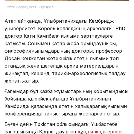
Фото: Бағдәулет Сыздықов
Атап айтқанда, Ұлыбританиядағы Кембридж
университеті Король колледжінің археологы, PhD
доктор Кэти Кэмпбелл ғылыми зерттеулерге
қатысты. Сонымен қатар жоба орындаушысы,
философия ғылымдарының докторы, профессор
Досай Кенжетай жетекшілік ететін ғылыми топ
отандық және шетелдік архив материалдарын
жинақтап, кешенді тарихи-археологиялық талдау
жүргізіп жатыр.
Ғалымдар бұл қазба жұмыстарының қорытындысы
бойынша қыркүйек айында Ұлыбританияның
Кембридж қаласында өтетін халықаралық ғылыми
конференцияда таныстыруды жоспарлап отыр.
Бұған дейін Түркістан облысындағы Үшбастөбе
қалашығында Қаңлы дәуірінің
құнды жәдігерлері