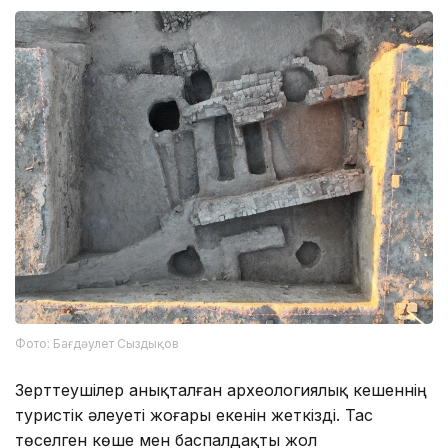
Фото: Бағдәулет Сыздықов
Зерттеушілер анықталған археологиялық кешеннің
туристік әлеуеті жоғары екенін жеткізді. Тас
төселген көше мен баспалдақты жол