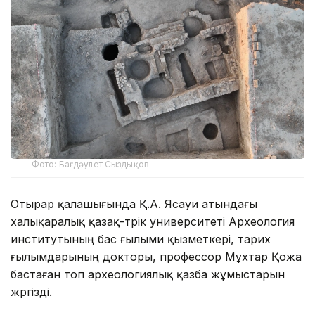
Фото: Бағдәулет Сыздықов
Отырар қалашығында Қ.А. Ясауи атындағы
халықаралық қазақ-түрік университеті Археология
институтының бас ғылыми қызметкері, тарих
ғылымдарының докторы, профессор Мұхтар Қожа
бастаған топ археологиялық қазба жұмыстарын
жүргізді.