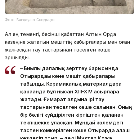
Фото: Бағдәулет Сыздықов
Ал ең төменгі, бесінші қабаттан Алтын Орда
кезеңіне жататын мешіттің қабырғалары мен оған
жалғасқан тау тастарынан төселген көше
аршылды.
– Биылғы далалық зерттеу барысында
Отырардағы көне мешіт қабырғалары
табылды. Керамикалық материалдарға
қарағанда бұл нысан XIII-XIV ғасырларға
жатады. Ғимарат алдына ірі тау
тастарынан төселген көше салынған. Оның
бір бөлігі күйдірілген кірпіштен қаланған
текпішекке ұласқан. Мұндай көлемдегі
таспен көмкерілген көше Отырарда алғаш
кездесіп отыр, – деді Мұхтар Қожа.