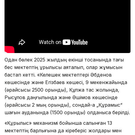
Одан бөлек 2025 жылдың екінші тоқсанында тағы
бес мектептің құрылысы аяқталып, олар жұмысын
бастап кетті. «Келешек мектептері Әбденов
көшесінде және Егізбаев көшесі, 9 мекенжайында
(әрқайсысы 2500 орындық), Құлжа тас жолында,
Рысқұлов даңғылында және Әшімов көшесінде
(әрқайсысы 2 мың орындық), сондай-ақ „Құрамыс“
шағын ауданында (1500 орындық) қолданысқа берілді.
«Құрылыс» механизмі бойынша салынған 13
мектептің барлығына да кіреберіс жолдары мен