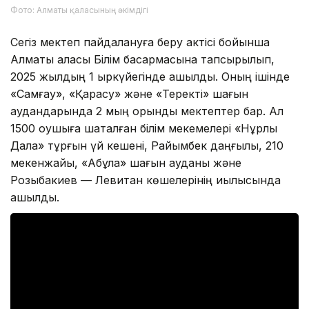
Фото: Алматы қаласының әкімдігі
Сегіз мектеп пайдалануға беру актісі бойынша
Алматы қаласы Білім басқармасына тапсырылып,
2025 жылдың 1 қыркүйегінде ашылды. Оның ішінде
«Самғау», «Қарасу» және «Теректі» шағын
аудандарында 2 мың орындық мектептер бар. Ал
1500 оқушыға шақталған білім мекемелері «Нұрлы
Дала» тұрғын үй кешені, Райымбек даңғылы, 210
мекенжайы, «Ақбұлақ» шағын ауданы және
Розыбакиев — Левитан көшелерінің қиылысында
ашылды.