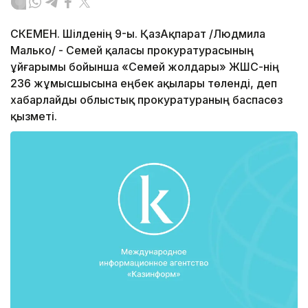
ӨСКЕМЕН. Шілденің 9-ы. ҚазАқпарат /Людмила
Малько/ - Семей қаласы прокуратурасының
ұйғарымы бойынша «Семей жолдары» ЖШС-нің
236 жұмысшысына еңбек ақылары төленді, деп
хабарлайды облыстық прокуратураның баспасөз
қызметі.