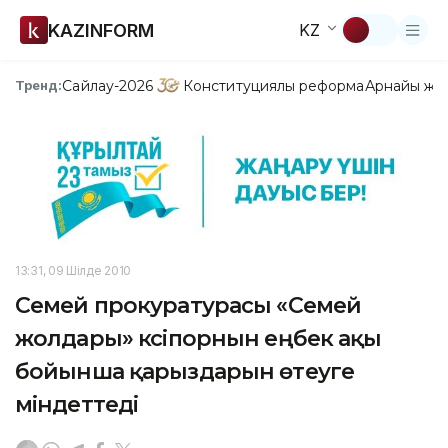
KAZINFORM
KZ
Сайлау-2026
Конституциялық реформа
Арнайы жо
Тренд:
13:31, 09 Шілде 2010
Семей прокуратурасы «Семей
жолдары» кәсіпорнын еңбек ақы
бойынша қарыздарын өтеуге
міндеттеді