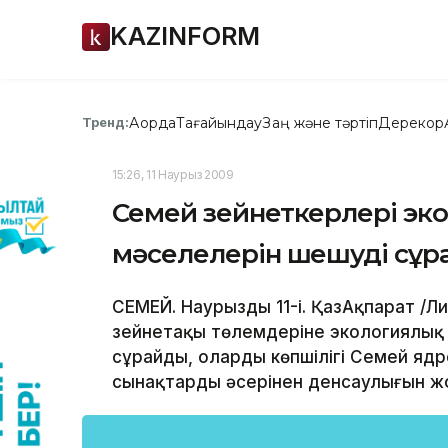
KAZINFORM
Ақорда
Тағайындау
Заң және тәртіп
Дерекқор
Тренд:
15:26, 11 Наурыз 2009
Семей зейнеткерлері эко
мәселелерін шешуді сұр
СЕМЕЙ. Наурыздың 11-і. ҚазАқпарат /Л
зейнетақы төлемдеріне экологиялық
сұрайды, олардың көпшілігі Семей я
сынақтардың әсерінен денсаулығын ж