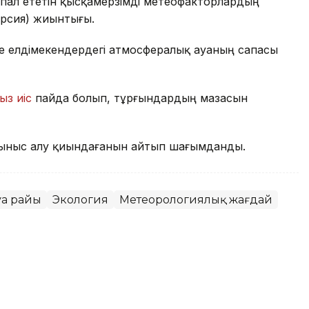
пал ететін қысқамерзімді метеофакторлардың
ерсия) жиынтығы.
де елдімекендердегі атмосфералық ауаның сапасы
ыз иіс
пайда болып, тұрғындардың мазасын
ыныс алу қиындағанын айтып шағымданды.
уа райы
Экология
Метеорологиялық жағдай