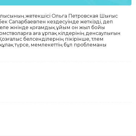
зғалысының жетекшісі Ольга Петровская Шығыс
ек Сапарбаевпен кездесуінде жеткізді, деп
әселе жөнінде қоғамдық ұйым он жыл бойы
мстволарға аға ұрпақ өкілдерінің денсаулығын
Қозғалыс белсенділернің пікірінше, төлем
, құлақ түрсе, мемлекеттің бұл проблеманы