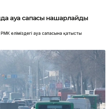
сында ауа сапасы нашарлайды
РМК еліміздегі ауа сапасына қатысты