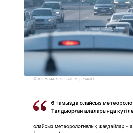
Фото: Алматы қаласының әкімдігі
6 тамызда қолайсыз метеороло
Талдықорған қалаларында күтіле
Қолайсыз метеорологиялық жағдайлар – 