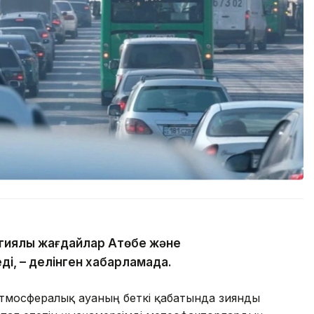
гиялық жағдайлар Ақтөбе және
ді, – делінген хабарламада.
атмосфералық ауаның беткі қабатында зиянды