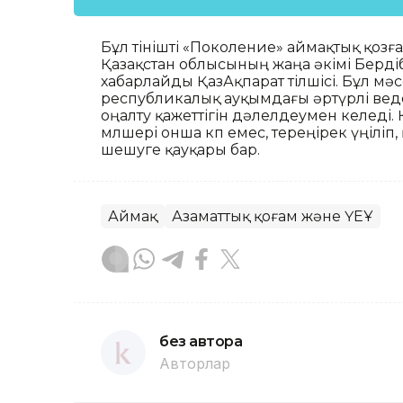
Бұл өтінішті «Поколение» аймақтық қо
Қазақстан облысының жаңа әкімі Бердіб
хабарлайды ҚазАқпарат тілшісі. Бұл м
республикалық ауқымдағы әртүрлі ведо
оңалту қажеттігін дәлелдеумен келеді. 
мөлшері онша көп емес, тереңірек үңіліп
шешуге қауқары бар.
Аймақ
Азаматтық қоғам және ҮЕҰ
без автора
Авторлар