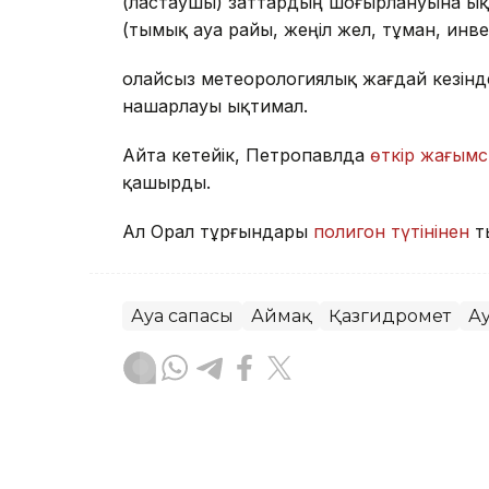
(ластаушы) заттардың шоғырлануына ық
(тымық ауа райы, жеңіл жел, тұман, инв
Қолайсыз метеорологиялық жағдай кезін
нашарлауы ықтимал.
Айта кетейік, Петропавлда
өткір жағымс
қашырды.
Ал Орал тұрғындары
полигон түтінінен
т
Ауа сапасы
Аймақ
Қазгидромет
А
Жасұлан Бақытбекұлы