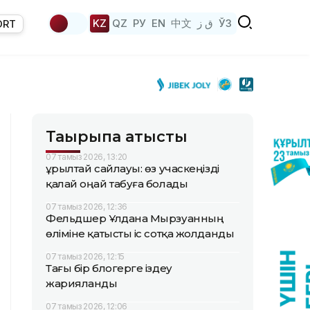
KZ
QZ
РУ
EN
中文
ق ز
ЎЗ
ORT
Тақырыпқа қатысты
07 тамыз 2026, 13:20
Құрылтай сайлауы: өз учаскеңізді
қалай оңай табуға болады
07 тамыз 2026, 12:36
Фельдшер Ұлдана Мырзуанның
өліміне қатысты іс сотқа жолданды
07 тамыз 2026, 12:15
Тағы бір блогерге іздеу
жарияланды
07 тамыз 2026, 12:06