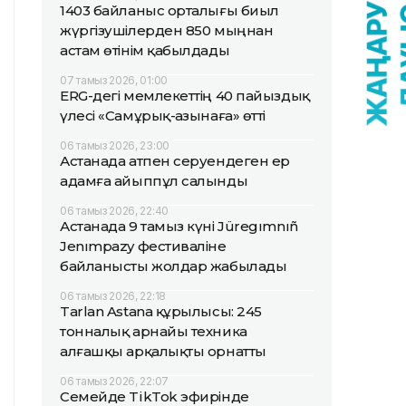
1403 байланыс орталығы биыл
жүргізушілерден 850 мыңнан
астам өтінім қабылдады
07 тамыз 2026, 01:00
ERG-дегі мемлекеттің 40 пайыздық
үлесі «Самұрық-Қазынаға» өтті
06 тамыз 2026, 23:00
Астанада атпен серуендеген ер
адамға айыппұл салынды
06 тамыз 2026, 22:40
Астанада 9 тамыз күні Jüregımnıñ
Jenımpazy фестиваліне
байланысты жолдар жабылады
06 тамыз 2026, 22:18
Tarlan Astana құрылысы: 245
тонналық арнайы техника
алғашқы арқалықты орнатты
06 тамыз 2026, 22:07
Семейде TikTok эфирінде