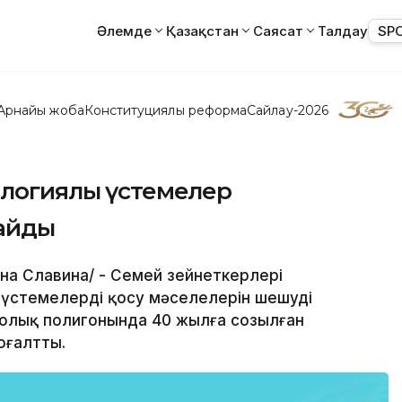
Әлемде
Қазақстан
Саясат
Талдау
SP
Арнайы жоба
Конституциялық реформа
Сайлау-2026
логиялық үстемелер
айды
ина Славина/ - Семей зейнеткерлері
 үстемелерді қосу мәселелерін шешуді
дролық полигонында 40 жылға созылған
оғалтты.