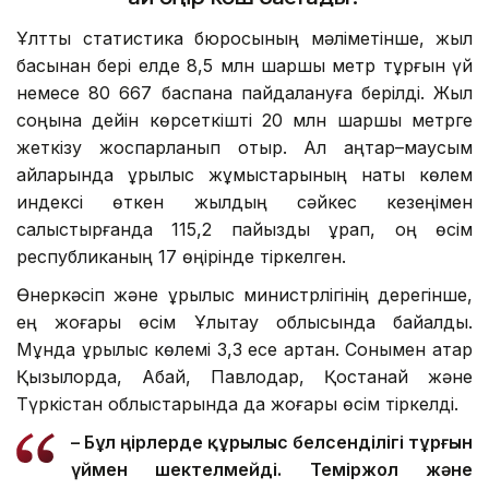
Ұлттық статистика бюросының мәліметінше, жыл
басынан бері елде 8,5 млн шаршы метр тұрғын үй
немесе 80 667 баспана пайдалануға берілді. Жыл
соңына дейін көрсеткішті 20 млн шаршы метрге
жеткізу жоспарланып отыр. Ал қаңтар–маусым
айларында құрылыс жұмыстарының нақты көлем
индексі өткен жылдың сәйкес кезеңімен
салыстырғанда 115,2 пайызды құрап, оң өсім
республиканың 17 өңірінде тіркелген.
Өнеркәсіп және құрылыс министрлігінің дерегінше,
ең жоғары өсім Ұлытау облысында байқалды.
Мұнда құрылыс көлемі 3,3 есе артқан. Сонымен қатар
Қызылорда, Абай, Павлодар, Қостанай және
Түркістан облыстарында да жоғары өсім тіркелді.
– Бұл өңірлерде құрылыс белсенділігі тұрғын
үймен шектелмейді. Теміржол және