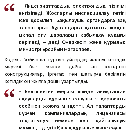
– Лицензиаттардың электрондық тізілімі
енгізіледі. Жоспарлы инспекциялау тетігі
іске қосылып, бақылаушы органдарға заң
талаптарын бұзғандарға қатысты жедел
ықпал ету шараларын қабылдау құқығы
беріледі, – деді Өнеркәсіп және құрылыс
министрі Ерсайын Нағаспаев.
Кодекс бойынша тұрғын үйлердің жалпы кепілдік
мерзімі бес жылға дейін, ал көтергіш
конструкциялар, іргетас пен шатырға берілетін
кепілдік он жылға дейін ұзартылды.
– Белгіленген мерзім ішінде анықталған
ақауларды құрылыс салушы өз қаражаты
есебінен жоюға міндетті. Ал талаптарды
бұзған компаниялардың лицензиясы
тоқтатылуы немесе кері қайтарылуы
мүмкін, – деді «Қазақ құрылыс және сәулет