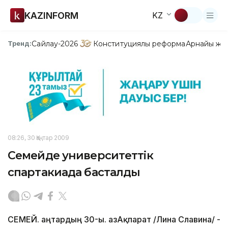
KAZINFORM
KZ
Сайлау-2026
Конституциялық реформа
Арнайы жо
Тренд:
08:26, 30 Қаңтар 2009
Семейде университеттік
спартакиада басталды
СЕМЕЙ. Қаңтардың 30-ы. ҚазАқпарат /Лина Славина/ -