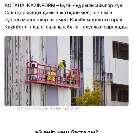
АСТАНА. KAZINFORM – Бүгін - құрылысшылар күні.
Сала қарқынды дамып жатқанымен, шешімін
күткен мәселелер аз емес. Кәсіби мерекеге орай
Kazinform тілшісі саланың бүгінгі ахуалын саралады.
Фото: Мақсат Шағырбаев/ Kazinform
Қай өңір көш бастады?