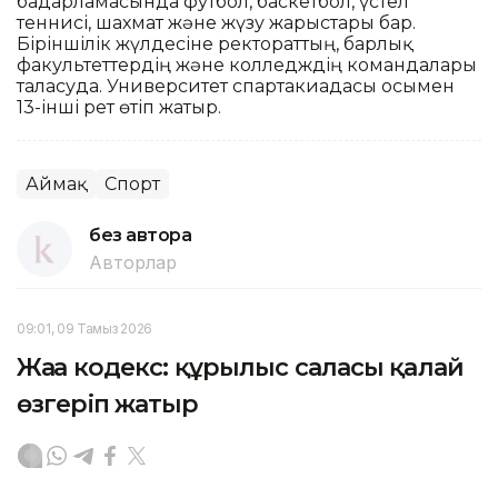
бағдарламасында футбол, баскетбол, үстел
теннисі, шахмат және жүзу жарыстары бар.
Біріншілік жүлдесіне ректораттың, барлық
факультеттердің және колледждің командалары
таласуда. Университет спартакиадасы осымен
13-інші рет өтіп жатыр.
Аймақ
Спорт
без автора
Авторлар
09:01, 09 Тамыз 2026
Жаңа кодекс: құрылыс саласы қалай
өзгеріп жатыр