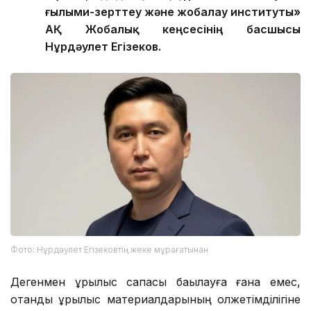
ғылыми-зерттеу және жобалау институты»
АҚ Жобалық кеңсесінің басшысы
Нұрдәулет Егізеков.
Фото: Нұрдәулет Егізековтің жеке мұрағатынан
Дегенмен құрылыс сапасы бақылауға ғана емес,
отандық құрылыс материалдарының қолжетімділігіне