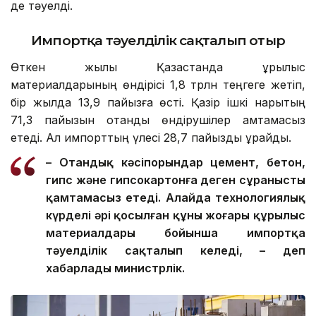
де тәуелді.
Импортқа тәуелділік сақталып отыр
Өткен жылы Қазақстанда құрылыс
материалдарының өндірісі 1,8 трлн теңгеге жетіп,
бір жылда 13,9 пайызға өсті. Қазір ішкі нарықтың
71,3 пайызын отандық өндірушілер қамтамасыз
етеді. Ал импорттың үлесі 28,7 пайызды құрайды.
– Отандық кәсіпорындар цемент, бетон,
гипс және гипсокартонға деген сұранысты
қамтамасыз етеді. Алайда технологиялық
күрделі әрі қосылған құны жоғары құрылыс
материалдары бойынша импортқа
тәуелділік сақталып келеді, – деп
хабарлады министрлік.