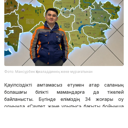
Фото: Мансұрбек Қамаладдиннің жеке мұрағатынан
Қауіпсіздікті қамтамасыз етумен қатар саланың
болашағы білікті мамандарға да тікелей
байланысты. Бүгінде еліміздің 34 жоғары оқу
орнында «Сәулет және құрылыс» бағыты бойынша
20 мыңға жуық студент білім алады. Жоғары оқу
орындары BIM технологиялары, цифрлық жобалау,
экономика және менеджмент бағыттарын енгізіп