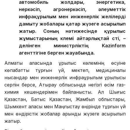
автомобиль жолдары, энергетика,
өнеркәсіп, агроөнеркәсіп, әлеуметтік
инфрақұрылым мен инженерлік желілерді
дамыту жобалары қатар жүзеге асырылып
жатыр. Соның нәтижесінде құрылыс
жұмыстарының көлемі айтарлықтай өсті, –
делінген министрліктің Kazinform
агенттігіне берген жауабында.
Алматы қаласында құрылыс көлемінің өсуіне
көпқабатты тұрғын үй, мектеп, медициналық
нысандар мен инженерлік инфрақұрылым құрылысы
серпін берсе, Атырау облысында негізгі өсім газ-
химия кешендерімен байланысты. Ал Шығыс
Қазақстан, Батыс Қазақстан, Жамбыл облыстары,
Шымкент қаласы мен Маңғыстау өңірінде тұрғын үй
мен өндірістік жобалар қарқынды жүзеге асырылып
жатыр.