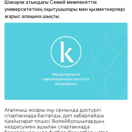
Шәкәрім атындағы Семей мемлекеттік
университетінің оқытушылары мен қызметкерлері
жарыс алаңына шықты.
Аталмыш жоғары оқу орнында дәстүрлі
спартакиада басталды, деп хабарлайды
ҚазАқпарат тілшісі. Волейболшылардың
кездесуімен ашылған спартакиада