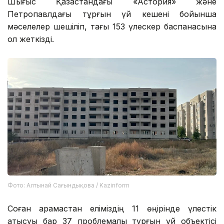
Шығыс Қазақстандағы «Астория» және
Петропавлдағы тұрғын үй кешені бойынша
мәселелер шешіліп, тағы 153 үлескер баспанасына
қол жеткізді.
Фото: Алтынай Сағындықова / Kazinform
Соған қарамастан еліміздің 11 өңірінде үлестік
қатысуы бар 37 проблемалы тұрғын үй объектісі