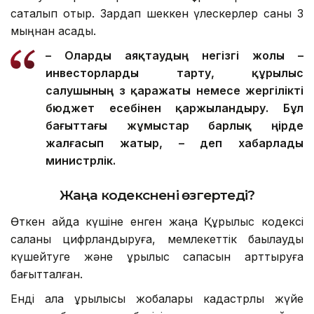
сақталып отыр. Зардап шеккен үлескерлер саны 3
мыңнан асады.
– О
ларды
аяқтаудың негізгі жолы –
инвесторларды тарту, құрылыс
салушының өз қаражаты немесе жергілікті
бюджет есебінен қаржыландыру. Бұл
бағыттағы жұмыстар барлық өңірде
жалғасып жатыр, – деп хабарлады
министрлік.
Жаңа кодекс
нені өзгертеді?
Өткен айда күшіне енген жаңа Құрылыс кодексі
саланы цифрландыруға, мемлекеттік бақылауды
күшейтуге және құрылыс сапасын арттыруға
бағытталған.
Енді қала құрылысы жобалары кадастрлық жүйе