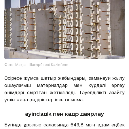
Фото: Мақсат Шағырбаев/ Kazinform
Әсіресе жұмсақ шатыр жабындары, заманауи жылу
оқшаулағыш материалдар мен күрделі әрлеу
өнімдері сырттан жеткізіледі. Тәуелділікті азайту
үшін жаңа өндірістер іске қосылмақ.
Қауіпсіздік пен кадр даярлау
Бүгінде құрылыс саласында 643,8 мың адам еңбек