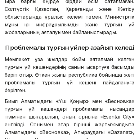
Бірақ барлық өңірде бірдей өсім сақталмаған.
Солтүстік Қазақстан, Қарағанды және Жетісу
облыстарында құрылыс көлемі төмен. Министрлік
мұны ірі инфрақұрылымдық және тұрғын үй
жобаларының аяқталуымен байланыстырады.
Проблемалы тұрғын үйлер азайып келеді
Мемлекет ұзақ жылдар бойы аяқталмай келген
тұрғын үй кешендерінің санын қысқартуға басымдық
беріп отыр. Өткен жылы республика бойынша жеті
проблемалы тұрғын үй кешені пайдалануға
берілген.
Биыл Алматыдағы «Үш Қоңыр» мен «Весновка»
тұрғын үй кешендері проблемалы нысандар
тізімінен шығарылып, оның орнына «Esentai City»
енгізілді. Сонымен қатар бірінші жартыжылдықта
Алматыдағы «Весновка», Атыраудағы «Qazanat»,