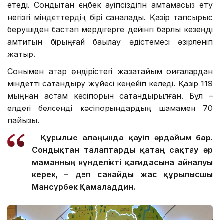
етеді. Сондықтан еңбек қауіпсіздігін қамтамасыз ету
негізгі міндеттердің бірі саналады. Қазір тапсырыс
берушіден бастап мердігерге дейінгі барлық кезеңді
қамтитын бірыңғай бақылау әдістемесі әзірленіп
жатыр.
Сонымен қатар өндірістегі жазатайым оқиғалардан
міндетті сақтандыру жүйесі кеңейіп келеді. Қазір 119
мыңнан астам кәсіпорын сақтандырылған. Бұл –
елдегі белсенді кәсіпорындардың шамамен 70
пайызы.
– Құрылыс алаңында қауіп әрдайым бар.
Сондықтан талаптар
ды
қатаң сақтау әр
маманның күнделікті қағидасына айналуы
керек, – де
п санайды
жас құрылысшы
Мансұрбек Қамалад
д
ин.