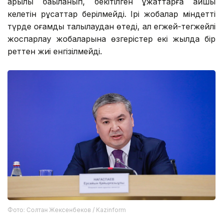
арқылы бақыланып, бекітілген құжаттарға қайшы
келетін рұқсаттар берілмейді. Ірі жобалар міндетті
түрде қоғамдық талқылаудан өтеді, ал егжей-тегжейлі
жоспарлау жобаларына өзгерістер екі жылда бір
реттен жиі енгізілмейді.
Фото: Солтан Жексенбеков / Kazinform