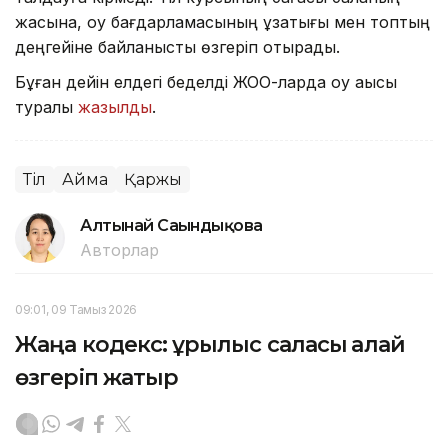
жасына, оқу бағдарламасының ұзақтығы мен топтың
деңгейіне байланысты өзгеріп отырады.
Бұған дейін елдегі беделді ЖОО-ларда оқу ақысы
туралы
жазылды
.
Тіл
Аймақ
Қаржы
Алтынай Сағындықова
Авторлар
09:01, 09 Тамыз 2026
Жаңа кодекс: құрылыс саласы қалай
өзгеріп жатыр