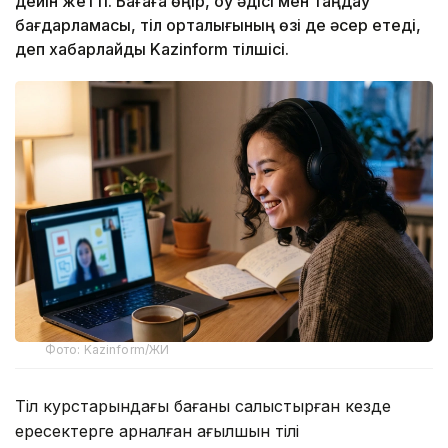
дейін жетті. Бағаға өңір, оқу әдісі мен таңдау
бағдарламасы, тіл орталығының өзі де әсер етеді,
деп хабарлайды Kazinform тілшісі.
Фото: Kazinform/ЖИ
Тіл курстарындағы бағаны салыстырған кезде
ересектерге арналған ағылшын тілі