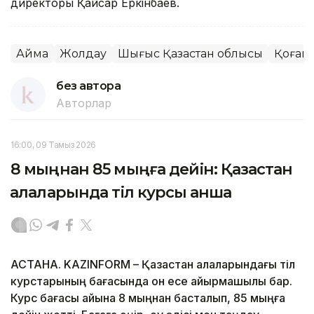
директоры Қайсар Еркінбаев.
Аймақ
Жолдау
Шығыс Қазақстан облысы
Қоғам
без автора
Авторлар
16:00, 09 Тамыз 2026
8 мыңнан 85 мыңға дейін: Қазақстан
қалаларында тіл курсы қанша
АСТАНА. KAZINFORM – Қазақстан қалаларындағы тіл
курстарының бағасында он есе айырмашылық бар.
Курс бағасы айына 8 мыңнан басталып, 85 мыңға