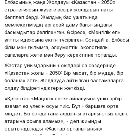
Елбасының жаңа Жолдауы «Қазақстан - 2050»
стратегиясын жүзеге асыру жолдарын нақты
белгілеп берді. Жылдың бас құжатында
мемлекетіміздің әрі қарай даму бағытындағы
басымдықтар белгіленген. Әсіресе, «Мәңгілік ел»
ұлттық идеясына екпін түсірілген. Сондай-ақ, Елбасы
білім мен ғылымға, әлеуметтік, экологиялық
салаларға жете мән беру керектігіне тоқталды.
Жастар ұйымдарының өкілдері өз сөздерінде
«Қазақстан жолы - 2050: Бір мақсат, бір мүдде, бір
болашақ» атты Жолдауда айтылған бастамаларға
қолдау білдіретіндіктерін жеткізді.
«Қазақстан «Мәңгілік елге» айналуына үшін әрбір
азамат өз үлесін қосуы тиіс. Бұл - баршаға ортақ
міндет. Біз сонда ғана алдыңғы қатарлы отыз елдің
қатарына қосыла аламыз», - деп жиынды
қорытындылады «Жастар орталығының»