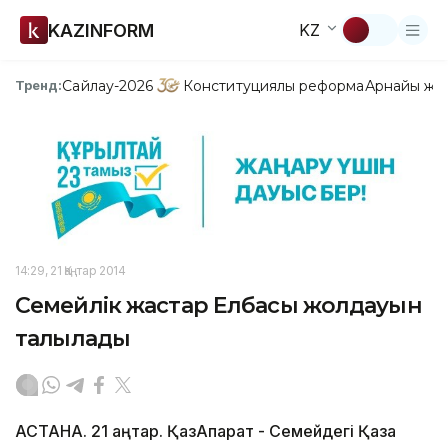
KAZINFORM
KZ
Сайлау-2026
Конституциялық реформа
Арнайы жо
Тренд:
14:29, 21 Қаңтар 2014
Семейлік жастар Елбасы жолдауын
талқылады
АСТАНА. 21 қаңтар. ҚазАқпарат - Семейдегі Қазақ