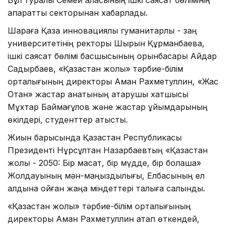
ақпараттық секторынан хабарлады.
Шараға Қазақ инновациялық гуманитарлық - заң
университетінің ректоры Шырын Құрманбаева,
ішкі саясат бөлімі басшысының орынбасары Айдар
Садырбаев, «Қазақстан жолы» тәрбие-білім
орталығының директоры Аман Рахметуллин, «Жас
Отан» жастар қанатының атқарушы хатшысы
Мұхтар Баймағұлов және жастар ұйымдарының
өкілдері, студенттер қатысты.
Жиын барысында Қазақстан Республикасы
Президенті Нұрсұлтан Назарбаевтың «Қазақстан
жолы - 2050: Бір мақсат, бір мүдде, бір болашақ»
Жолдауының мән-маңыздылығы, Елбасының ел
алдына қойған жаңа міндеттері талқыға салынды.
«Қазақстан жолы» тәрбие-білім орталығының
директоры Аман Рахметуллин атап өткендей,