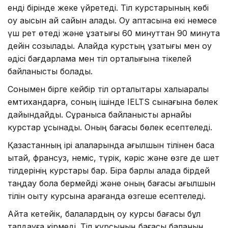
енді бірінде жеке үйретеді. Тіл курстарының көбі
оқу ақысын ай сайын алады. Оқу аптасына екі немесе
үш рет өтеді және ұзақтығы 60 минуттан 90 минутқа
дейін созылады. Алайда курстың ұзақтығы мен оқу
әдісі бағдарлама мен тіл орталығына тікелей
байланысты болады.
Сонымен бірге кейбір тіл орталықтары халықаралық
емтихандарға, соның ішінде IELTS сынағына бөлек
дайындайды. Сұранысқа байланысты арнайы
курстар ұсынады. Оның бағасы бөлек есептеледі.
Қазақстанның ірі қалаларында ағылшын тілінен басқа
қытай, франсуз, неміс, түрік, кәріс және өзге де шет
тілдерінің курстары бар. Бірақ барлық қалада бірдей
таңдау бола бермейді және оның бағасы ағылшын
тілін оқыту курсына қарағанда өзгеше есептеледі.
Айта кетейік, балалардың оқу курсы бағасы бұл
талдауға кірмеді. Тіл курсының бағасы баланың