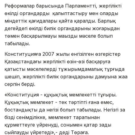
Реформалар барысында Парламентті, жергілікті
өкілді органдарды қалыптастыру мен олардың
міндеттік қағидалары қайта қаралды. Барлық
деңгейдегі өкілді билік органдарының жоғарыдан
төмен басқарылмауы маңызды мәселе болып
табылады.
Конституцияға 2007 жылы енгізілген өзгерістер
Қазақстандағы жергілікті өзін-өзі басқаруға
қатысты мәселелерді тұжырымдамалық тұрғыда
шешіп, жергілікті билік органдарының дамуына жаңа
серпін берді.
«Конституция - құқықтық мемлекеттің тұғыры.
Құқықтық мемлекет - тек тәртіптің ғана емес,
бостандықтың да негізі болып табылады. Негізгі заң
бізді сенімділікке, мемлекет тарапынан
құрметтеуге үйренуді, сонымен қатар заңды
сыйлауды үйретеді»,- деді Төраға.