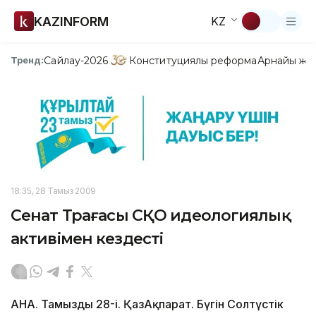
KAZINFORM
KZ
Сайлау-2026
Конституциялық реформа
Арнайы жо
Тренд:
18:35, 28 Тамыз 2009
Сенат Төрағасы СҚО идеологиялық
активімен кездесті
АНА. Тамыздың 28-і. ҚазАқпарат. Бүгін Солтүстік