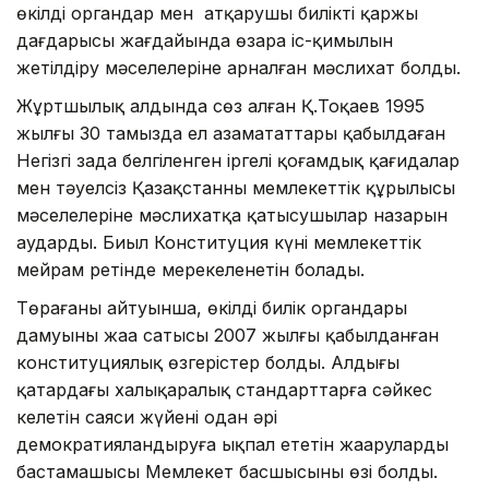
өкілді органдар мен атқарушы биліктің қаржы
дағдарысы жағдайында өзара іс-қимылын
жетілдіру мәселелеріне арналған мәслихат болды.
Жұртшылық алдында сөз алған Қ.Тоқаев 1995
жылғы 30 тамызда ел азамататтары қабылдаған
Негізгі заңда белгіленген іргелі қоғамдық қағидалар
мен тәуелсіз Қазақстанның мемлекеттік құрылысы
мәселелеріне мәслихатқа қатысушылар назарын
аударды. Биыл Конституция күні мемлекеттік
мейрам ретінде мерекеленетін болады.
Төрағаның айтуынша, өкілді билік органдары
дамуының жаңа сатысы 2007 жылғы қабылданған
конституциялық өзгерістер болды. Алдыңғы
қатардағы халықаралық стандарттарға сәйкес
келетін саяси жүйені одан әрі
демократияландыруға ықпал ететін жаңарулардың
бастамашысы Мемлекет басшысының өзі болды.