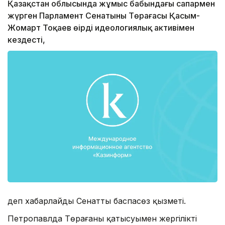
Қазақстан облысында жұмыс бабындағы сапармен
жүрген Парламент Сенатының Төрағасы Қасым-
Жомарт Тоқаев өңірдің идеологиялық активімен
кездесті,
деп хабарлайды Сенаттың баспасөз қызметі.
Петропавлда Төрағаның қатысуымен жергілікті