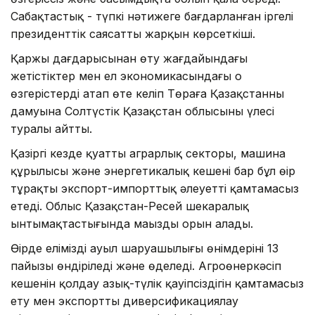
Сабақтастық - түпкі нәтижеге бағдарланған іргелі
президенттік саясаттың жарқын көрсеткіші.
Қаржы дағдарысынан өту жағдайындағы
жетістіктер мен ел экономикасындағы оң
өзгерістерді атап өте келіп Төраға Қазақстанның
дамуына Солтүстік Қазақстан облысының үлесі
туралы айтты.
Қазіргі кезде қуатты аграрлық секторы, машина
құрылысы және энергетикалық кешені бар бұл өңір
тұрақты экспорт-импорттық әлеуетті қамтамасыз
етеді. Облыс Қазақстан-Ресей шекаралық
ынтымақтастығында маңызды орын алады.
Өңірде еліміздің ауыл шаруашылығы өнімдерінің 13
пайызы өндіріледі және өңделеді. Агроөнеркәсіп
кешенін қолдау азық-түлік қауіпсіздігін қамтамасыз
ету мен экспортты диверсификациялау