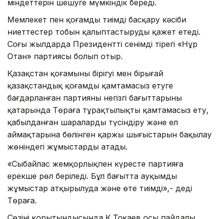
міндеттерін шешуге мүмкіндік береді.
Мемлекет пен қоғамды тиімді басқару кәсіби
ниеттестер тобын қалыптастыруды қажет етеді.
Соңғы жылдарда Президенттің сенімді тірегі «Нұр
Отан» партиясы болып отыр.
Қазақстан қоғамының бірігуі мен бірыңғай
қазақстандық қоғамды қамтамасыз етуге
бағдарланған партияның негізгі бағыттарының
қатарында Төраға тұрақтылықты қамтамасыз ету,
қабылданған шараларды түсіндіру және ел
аймақтарына бөлінген қаржы шығыстарын бақылау
жөніндегі жұмыстарды атады.
«Сыбайлас жемқорлықпен күресте партияға
ерекше рөл беріледі. Бұл бағытта ауқымды
жұмыстар атқырылуда және өте тиімді»,- деді
Төраға.
Сөзінің қорытындысында Қ.Тоқаев осы пайдалы