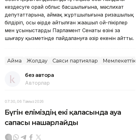
кездесуге орай облыс басшылығына, мәслихат
депутаттарына, аймақ жұртшылығына ризашылық
білдіріп, осы өңірде айтылған жаңашыл ой-пікірлер
мен ұсыныстарды Парламент Сенаты өзінің заң
шығару қызметінде пайдалануға әзір екенін айтты.
Аймақ
Жолдау
Саяси партиялар
Мемлекеттік 
без автора
Авторлар
07:30, 06 Тамыз 2026
Бүгін еліміздің екі қаласында ауа
сапасы нашарлайды