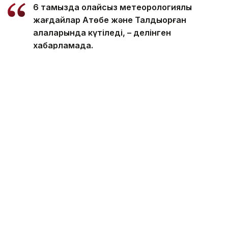
6 тамызда қолайсыз метеорологиялық
жағдайлар Ақтөбе және Талдықорған
қалаларында күтіледі, – делінген
хабарламада.
Қолайсыз метеорологиялық жағдайлар –
атмосфералық ауаның беткі қабатында зиянды
(ластаушы) заттардың шоғырлануына ықпал ететін
қысқамерзімді метеофакторлардың (тымық ауа
райы, жеңіл жел, тұман, инверсия) жиынтығы.
Қолайсыз метеорологиялық жағдай кезінде
елдімекендердегі атмосфералық ауаның сапасы
нашарлауы ықтимал.
Айта кетейік, Петропавлда
өткір жағымсыз иіс
пайда болып, тұрғындардың мазасын қашырды.
Ал Орал тұрғындары
полигон түтінінен
тыныс алу
қиындағанын айтып шағымданды.