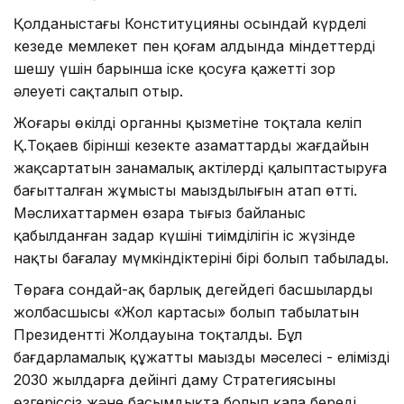
Қолданыстағы Конституцияның осындай күрделі
кезеңде мемлекет пен қоғам алдында міндеттерді
шешу үшін барынша іске қосуға қажетті зор
әлеуеті сақталып отыр.
Жоғары өкілді органның қызметіне тоқтала келіп
Қ.Тоқаев бірінші кезекте азаматтардың жағдайын
жақсартатын заңнамалық актілерді қалыптастыруға
бағытталған жұмыстың маңыздылығын атап өтті.
Мәслихаттармен өзара тығыз байланыс
қабылданған заңдар күшінің тиімділігін іс жүзінде
нақты бағалау мүмкіндіктерінің бірі болып табылады.
Төраға сондай-ақ барлық деңгейдегі басшылардың
жолбасшысы «Жол картасы» болып табылатын
Президенттің Жолдауына тоқталды. Бұл
бағдарламалық құжаттың маңызды мәселесі - еліміздің
2030 жылдарға дейінгі даму Стратегиясының
өзгеріссіз және басымдықта болып қала береді.