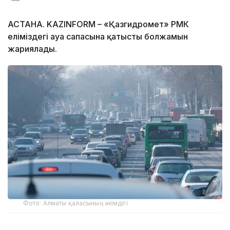
АСТАНА. KAZINFORM – «Қазгидромет» РМК
еліміздегі ауа сапасына қатысты болжамын
жариялады.
Фото: Алматы қаласының әкімдігі