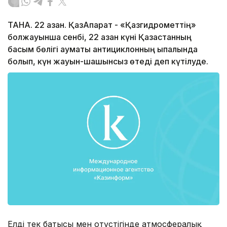
ТАНА. 22 қазан. ҚазАқпарат - «Қазгидрометтің»
болжауынша сенбі, 22 қазан күні Қазақстанның
басым бөлігі аумақты антициклонның ықпалында
болып, күн жауын-шашынсыз өтеді деп күтілуде.
Елдің тек батысы мен оңтүстігінде атмосфералық