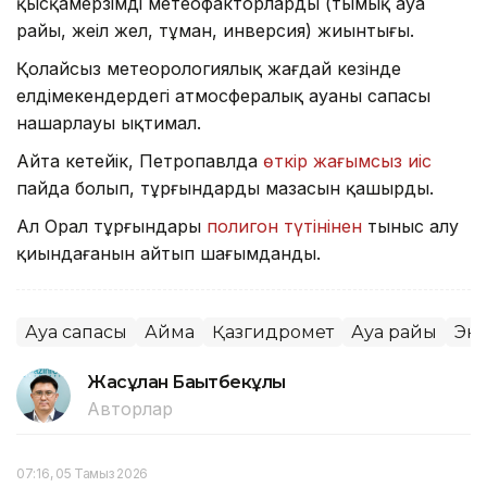
қысқамерзімді метеофакторлардың (тымық ауа
райы, жеңіл жел, тұман, инверсия) жиынтығы.
Қолайсыз метеорологиялық жағдай кезінде
елдімекендердегі атмосфералық ауаның сапасы
нашарлауы ықтимал.
Айта кетейік, Петропавлда
өткір жағымсыз иіс
пайда болып, тұрғындардың мазасын қашырды.
Ал Орал тұрғындары
полигон түтінінен
тыныс алу
қиындағанын айтып шағымданды.
Ауа сапасы
Аймақ
Қазгидромет
Ауа райы
Эк
Жасұлан Бақытбекұлы
Авторлар
07:16, 05 Тамыз 2026