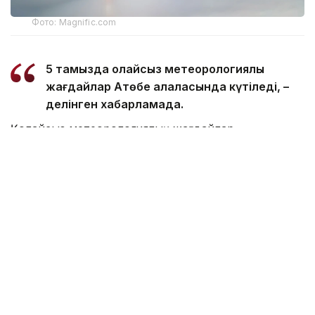
Фото: Magnific.com
5 тамызда қолайсыз метеорологиялық
жағдайлар Ақтөбе қалаласында күтіледі, –
делінген хабарламада.
Қолайсыз метеорологиялық жағдайлар –
атмосфералық ауаның беткі қабатында зиянды
(ластаушы) заттардың шоғырлануына ықпал ететін
қысқамерзімді метеофакторлардың (тымық ауа
райы, жеңіл жел, тұман, инверсия) жиынтығы.
Қолайсыз метеорологиялық жағдай кезінде
елдімекендердегі атмосфералық ауаның сапасы
нашарлауы ықтимал.
Айта кетейік, Петропавлда
өткір жағымсыз иіс
пайда болып, тұрғындардың мазасын қашырды.