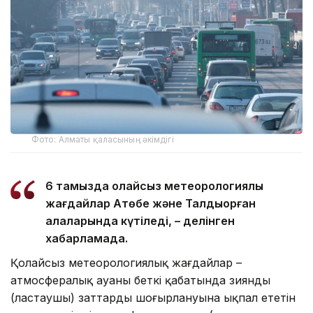
Фото: Алматы қаласының әкімдігі
6 тамызда қолайсыз метеорологиялық
жағдайлар Ақтөбе және Талдықорған
қалаларында күтіледі, – делінген
хабарламада.
Қолайсыз метеорологиялық жағдайлар –
атмосфералық ауаның беткі қабатында зиянды
(ластаушы) заттардың шоғырлануына ықпал ететін