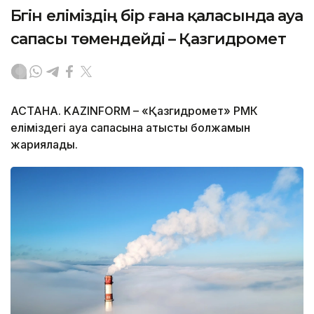
Бүгін еліміздің бір ғана қаласында ауа
сапасы төмендейді – Қазгидромет
АСТАНА. KAZINFORM – «Қазгидромет» РМК
еліміздегі ауа сапасына қатысты болжамын
жариялады.