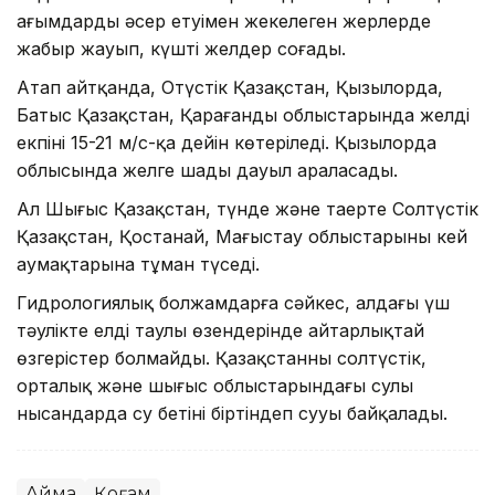
ағымдардың әсер етуімен жекелеген жерлерде
жаңбыр жауып, күшті желдер соғады.
Атап айтқанда, Оңтүстік Қазақстан, Қызылорда,
Батыс Қазақстан, Қарағанды облыстарында желдің
екпіні 15-21 м/с-қа дейін көтеріледі. Қызылорда
облысында желге шаңды дауыл араласады.
Ал Шығыс Қазақстан, түнде және таңертең Солтүстік
Қазақстан, Қостанай, Маңғыстау облыстарының кей
аумақтарына тұман түседі.
Гидрологиялық болжамдарға сәйкес, алдағы үш
тәулікте елдің таулы өзендерінде айтарлықтай
өзгерістер болмайды. Қазақстанның солтүстік,
орталық және шығыс облыстарындағы сулы
нысандарда су бетінің біртіндеп сууы байқалады.
Аймақ
Қоғам