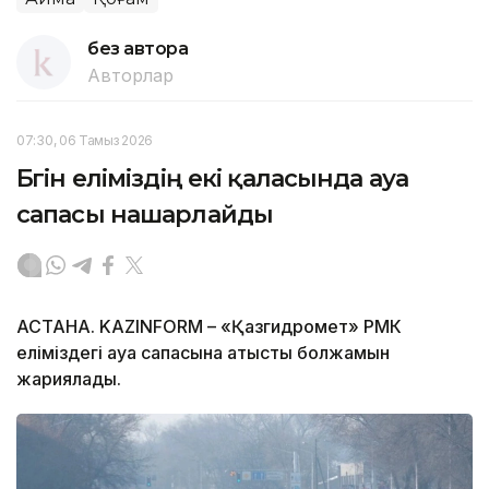
без автора
Авторлар
07:30, 06 Тамыз 2026
Бүгін еліміздің екі қаласында ауа
сапасы нашарлайды
АСТАНА. KAZINFORM – «Қазгидромет» РМК
еліміздегі ауа сапасына қатысты болжамын
жариялады.