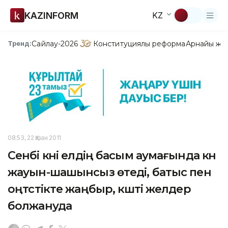
KAZINFORM
KZ
Сайлау-2026
Конституциялық реформа
Арнайы жо
Тренд:
08:53, 22 Қазан 2011
Сенбі күні елдің басым аумағында күн
жауын-шашынсыз өтеді, батыс пен
оңтүстікте жаңбыр, күшті желдер
болжануда