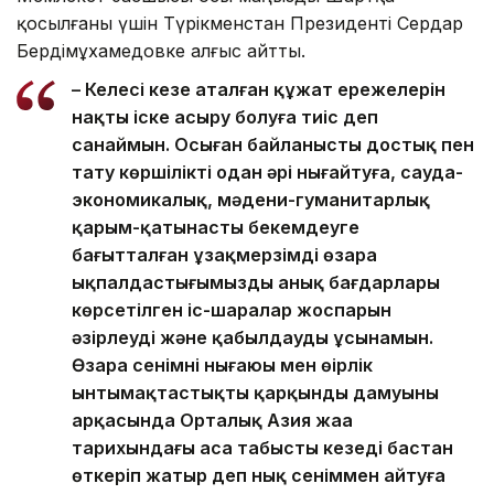
қосылғаны үшін Түрікменстан Президенті Сердар
Бердімұхамедовке алғыс айтты.
– Келесі кезең аталған құжат ережелерін
нақты іске асыру болуға тиіс деп
санаймын. Осыған байланысты достық пен
тату көршілікті одан әрі нығайтуға, сауда-
экономикалық, мәдени-гуманитарлық
қарым-қатынасты бекемдеуге
бағытталған ұзақмерзімді өзара
ықпалдастығымыздың анық бағдарлары
көрсетілген іс-шаралар жоспарын
әзірлеуді және қабылдауды ұсынамын.
Өзара сенімнің нығаюы мен өңірлік
ынтымақтастықтың қарқынды дамуының
арқасында Орталық Азия жаңа
тарихындағы аса табысты кезеңді бастан
өткеріп жатыр деп нық сеніммен айтуға