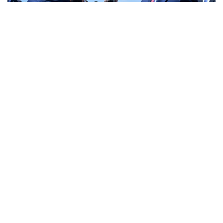
Фото: Ақорда
Бұл туралы Ақорданың баспасөз қызметі
хабарлады.