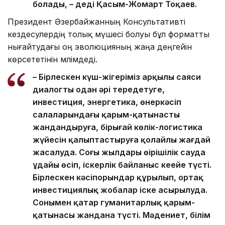
болады, – деді Қасым-Жомарт Тоқаев.
Президент Әзербайжанның Консультативті
кездесулердің толық мүшесі болуы бұл форматты
нығайтудағы оң эволюцияның жаңа деңгейін
көрсететінін мәлімдеді.
– Бірлескен күш-жігеріміз арқылы саяси
диалогты одан әрі тереңдетуге,
инвестиция, энергетика, өнеркәсіп
салаларындағы қарым-қатынасты
жандандыруға, бірыңғай көлік-логистика
жүйесін қалыптастыруға қолайлы жағдай
жасалуда. Соңғы жылдары өңірішілік сауда
ұдайы өсіп, іскерлік байланыс кеңейе түсті.
Бірлескен кәсіпорындар құрылып, ортақ
инвестициялық жобалар іске асырылуда.
Сонымен қатар гуманитарлық қарым-
қатынасы жандана түсті. Мәдениет, білім