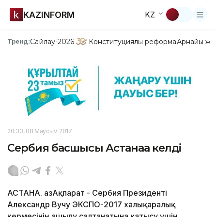
KAZINFORM
KZ
Сайлау-2026
Конституциялық реформа
Арнайы жо
Тренд:
20:33, 08 Маусым 2017
Сербия басшысы Астанаға келді
АСТАНА. ҚазАқпарат - Сербия Президенті
Александр Вучу ЭКСПО-2017 халықаралық
көрмесінің ашылу салтанатына қатысу үшін