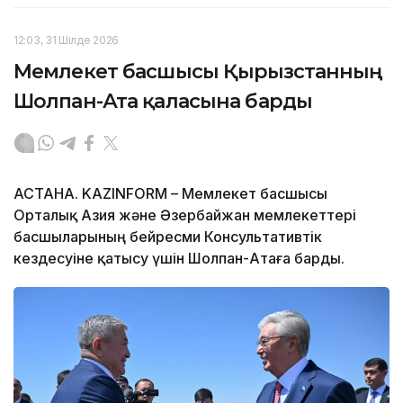
12:03, 31 Шілде 2026
Мемлекет басшысы Қырғызстанның
Шолпан-Ата қаласына барды
АСТАНА. KAZINFORM – Мемлекет басшысы
Орталық Азия және Әзербайжан мемлекеттері
басшыларының бейресми Консультативтік
кездесуіне қатысу үшін Шолпан-Атаға барды.