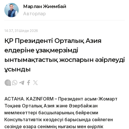
Марлан Жиембай
Авторлар
14:37, 31 Шілде 2026
ҚР Президенті Орталық Азия
елдеріне ұзақмерзімді
ынтымақтастық жоспарын әзірлеуді
ұсынды
АСТАНА. KAZINFORM – Президент Қасым-Жомарт
Тоқаев Орталық Азия және Әзербайжан
мемлекеттері басшыларының бейресми
Консультативтік кездесуі барысында сөйлеген
сөзінде өзара сенімнің нығаюы мен өңірлік