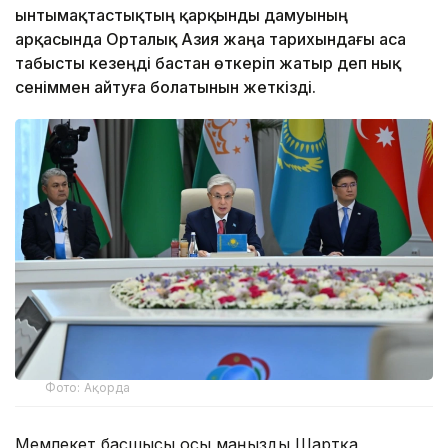
ынтымақтастықтың қарқынды дамуының
арқасында Орталық Азия жаңа тарихындағы аса
табысты кезеңді бастан өткеріп жатыр деп нық
сеніммен айтуға болатынын жеткізді.
Фото: Ақорда
Мемлекет басшысы осы маңызды Шартқа