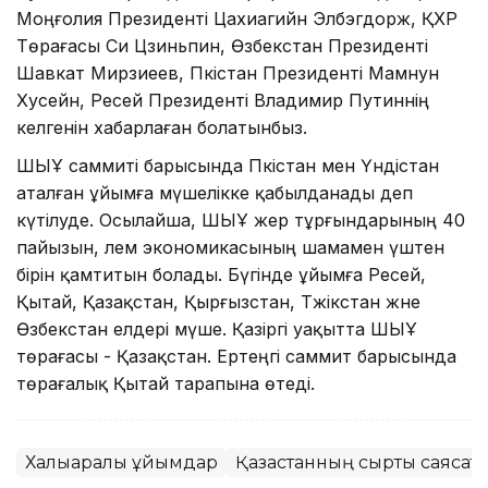
Моңғолия Президенті Цахиагийн Элбэгдорж, ҚХР
Төрағасы Си Цзиньпин, Өзбекстан Президенті
Шавкат Мирзиеев, Пәкістан Президенті Мамнун
Хусейн, Ресей Президенті Владимир Путиннің
келгенін хабарлаған болатынбыз.
ШЫҰ саммиті барысында Пәкістан мен Үндістан
аталған ұйымға мүшелікке қабылданады деп
күтілуде. Осылайша, ШЫҰ жер тұрғындарының 40
пайызын, әлем экономикасының шамамен үштен
бірін қамтитын болады. Бүгінде ұйымға Ресей,
Қытай, Қазақстан, Қырғызстан, Тәжікстан және
Өзбекстан елдері мүше. Қазіргі уақытта ШЫҰ
төрағасы - Қазақстан. Ертеңгі саммит барысында
төрағалық Қытай тарапына өтеді.
Халықаралық ұйымдар
Қазақстанның сыртқы саясат