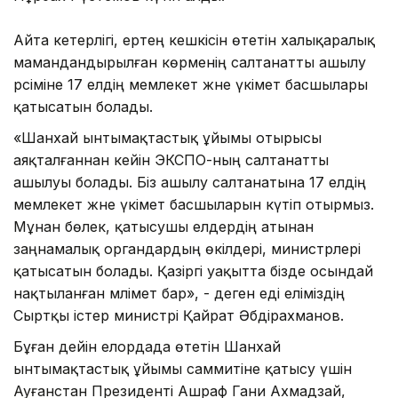
Айта кетерлігі, ертең кешкісін өтетін халықаралық
мамандандырылған көрменің салтанатты ашылу
рәсіміне 17 елдің мемлекет және үкімет басшылары
қатысатын болады.
«Шанхай ынтымақтастық ұйымы отырысы
аяқталғаннан кейін ЭКСПО-ның салтанатты
ашылуы болады. Біз ашылу салтанатына 17 елдің
мемлекет және үкімет басшыларын күтіп отырмыз.
Мұнан бөлек, қатысушы елдердің атынан
заңнамалық органдардың өкілдері, министрлері
қатысатын болады. Қазіргі уақытта бізде осындай
нақтыланған мәлімет бар», - деген еді еліміздің
Сыртқы істер министрі Қайрат Әбдірахманов.
Бұған дейін елордада өтетін Шанхай
ынтымақтастық ұйымы саммитіне қатысу үшін
Ауғанстан Президенті Ашраф Гани Ахмадзай,