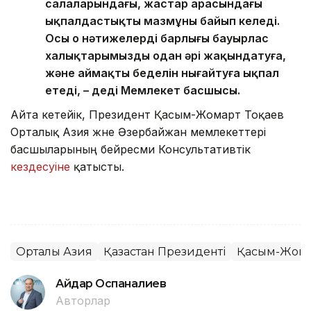
салаларындағы, жастар арасындағы
ықпалдастықтың мазмұны байып келеді.
Осы оң нәтижелердің барлығы бауырлас
халықтарымызды одан әрі жақындатуға,
және аймақтың беделін нығайтуға ықпал
етеді, – деді Мемлекет басшысы.
Айта кетейік, Президент Қасым-Жомарт Тоқаев
Орталық Азия және Әзербайжан мемлекеттері
басшыларының бейресми Консультативтік
кездесуіне
қатысты.
Орталық Азия
Қазақстан Президенті
Қасым-Жомар
Айдар Оспаналиев
Авторлар