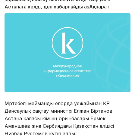
Астанаға келді, деп хабарлайды ҚазАқпарат.
Мәртебелі мейманды елорда әуежайынан ҚР
Денсаулық сақтау министрі Елжан Біртанов,
Астана қаласы әкімінің орынбасары Ермек
Аманшаев және Сербиядағы Қазақстан елшісі
Нұрбах Рүстемов күтіп алды.