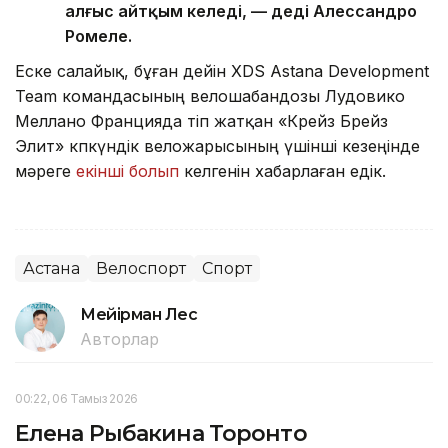
алғыс айтқым келеді, — деді Алессандро
Ромеле.
Еске салайық, бұған дейін XDS Astana Development
Team командасының велошабандозы Лудовико
Меллано Францияда өтіп жатқан «Крейз Брейз
Элит» көпкүндік веложарысының үшінші кезеңінде
мәреге
екінші болып
келгенін хабарлаған едік.
Астана
Велоспорт
Спорт
Мейірман Лес
Авторлар
00:22, 06 Тамыз 2026
Елена Рыбакина Торонто