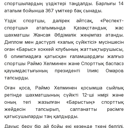
спортшылардың үздіктері таңдалды. Барлығы 14
аталым бойынша 367 үміткер бақ сынады.
Үздік спортшы, дәлірек айтсақ, «Респект-
спортшы» аталымында Қазақстандық жас
шахматшы Жансая Әбдімәлік жеңімпаз атанды.
Диплом мен дәстүрлі «халық сүйіктісі» мүсіншесін
оған «Барыс» хоккей клубының жаттықтырушысы,
6 олимпиадаға қатысқан ғаламшардағы жалғыз
спортшы Раймо Хелминен және Спорттық баспасөз
қауымдастығының президенті Ілияс Омаров
тапсырды.
Оған қоса, Раймо Хелминен қосымша сыйлық
ретінде шахматшының сүйікті 12-ші нөмірі және
оның тегі жазылған «Барыстың» спорттық
жейдесін тапсырып, салтанатты рәсімге
қатысушыларды таң қалдырды.
Дауыс беру бір ай бойы екі кезеңде өткені белгілі.