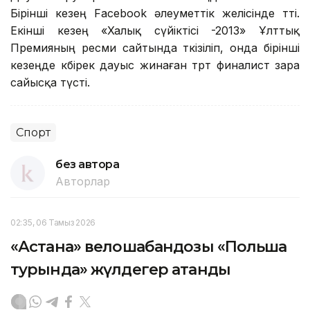
Бірінші кезең Facebook әлеуметтік желісінде өтті.
Екінші кезең «Халық сүйіктісі -2013» Ұлттық
Премияның ресми сайтында өткізіліп, онда бірінші
кезеңде көбірек дауыс жинаған төрт финалист өзара
сайысқа түсті.
Спорт
без автора
Авторлар
02:35, 06 Тамыз 2026
«Астана» велошабандозы «Польша
турында» жүлдегер атанды