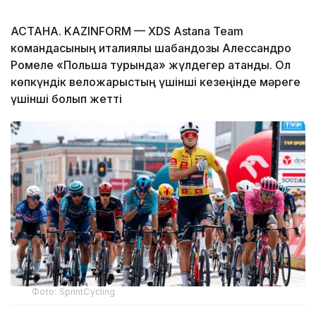
АСТАНА. KAZINFORM — XDS Astana Team
командасының италиялық шабандозы Алессандро
Ромеле «Польша турында» жүлдегер атанды. Ол
көпкүндік веложарыстың үшінші кезеңінде мәреге
үшінші болып жетті
Фото: SprintCycling