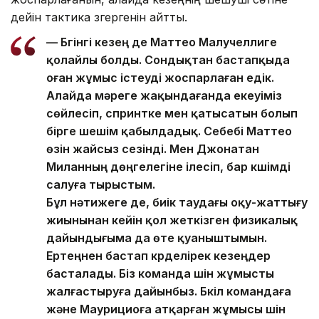
дейін тактика өзгергенін айтты.
— Бүгінгі кезең де Маттео Малучеллиге
қолайлы болды. Сондықтан бастапқыда
оған жұмыс істеуді жоспарлаған едік.
Алайда мәреге жақындағанда екеуіміз
сөйлесіп, спринтке мен қатысатын болып
бірге шешім қабылдадық. Себебі Маттео
өзін жайсыз сезінді. Мен Джонатан
Миланның дөңгелегіне ілесіп, бар күшімді
салуға тырыстым.
Бұл нәтижеге де, биік таудағы оқу-жаттығу
жиынынан кейін қол жеткізген физикалық
дайындығыма да өте қуаныштымын.
Ертеңнен бастап күрделірек кезеңдер
басталады. Біз команда үшін жұмысты
жалғастыруға дайынбыз. Бүкіл командаға
және Маурициоға атқарған жұмысы үшін