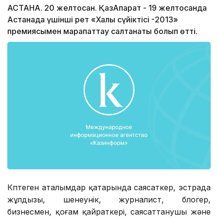
АСТАНА. 20 желтоқсан. ҚазАқпарат - 19 желтоқсанда
Астанада үшінші рет «Халық сүйіктісі -2013»
премиясымен марапаттау салтанаты болып өтті.
Көптеген аталымдар қатарында саясаткер, эстрада
жұлдызы, шенеунік, журналист, блогер,
бизнесмен, қоғам қайраткері, саясаттанушы және