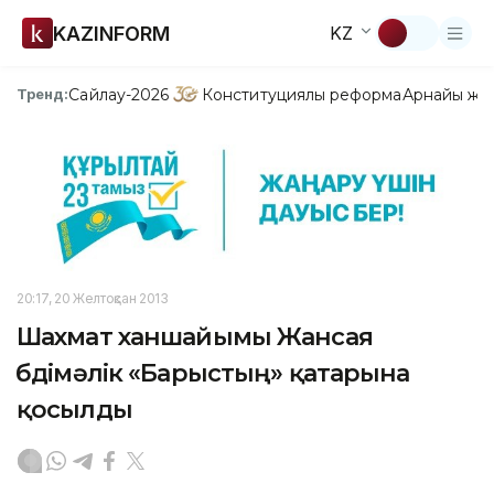
KAZINFORM
KZ
Сайлау-2026
Конституциялық реформа
Арнайы жо
Тренд:
20:17, 20 Желтоқсан 2013
Шахмат ханшайымы Жансая
Әбдімәлік «Барыстың» қатарына
қосылды