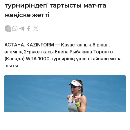
турниріндегі тартысты матчта
жеңіске жетті
АСТАНА. KAZINFORM — Қазақстанның бірінші,
әлемнің 2-ракеткасы Елена Рыбакина Торонто
(Канада) WTA 1000 турнирінің үшінші айналымына
шықты.