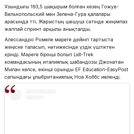
Ұзындығы 193,5 шақырым болған кезең Гожув-
Велькопольский мен Зелена-Гура қалалары
арасында өтті. Жарыстың шешуші сәтінде жеңімпаз
жаппай спринт арқылы анықталды.
Алессандро Ромеле мәреге дейінгі тартыста
жеңіске таласып, нәтижесінде үздік үштіктен
көрінді. Мәреге бірінші болып Lidl-Trek
командасының италиялық шабандозы Джонатан
Милан келсе, екінші орынды EF Education-EasyPost
сапындағы ұлыбританиялық Ноа Хоббс иеленді.