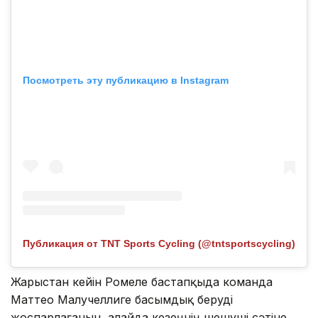
Посмотреть эту публикацию в Instagram
Публикация от TNT Sports Cycling (@tntsportscycling)
Жарыстан кейін Ромеле бастапқыда команда
Маттео Малучеллиге басымдық беруді
жоспарлағанын, алайда кезеңнің шешуші сәтіне