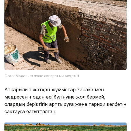
Фото: Мәдениет және ақпарат министрлігі
Атқарылып жатқан жұмыстар ханака мен
медресенің одан әрі бүлінуіне жол бермей,
олардың беріктігін арттыруға және тарихи келбетін
сақтауға бағытталған.