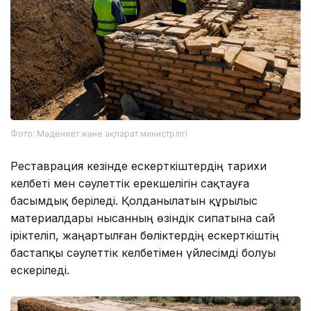
Фото: Мәдениет және ақпарат министрлігі
Реставрация кезінде ескерткіштердің тарихи
келбеті мен сәулеттік ерекшелігін сақтауға
басымдық беріледі. Қолданылатын құрылыс
материалдары нысанның өзіндік сипатына сай
іріктеліп, жаңартылған бөліктердің ескерткіштің
бастапқы сәулеттік келбетімен үйлесімді болуы
ескеріледі.