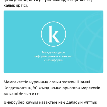
халық әртісі,
Мемлекеттік Әнұранның сазын жазған Шәмші
Қалдаяқовтың 80 жылдығына арналған мерекелік
ән кеші болып өтті.
Өнерсүйер қауым қазақтың кең даласын ұлттық