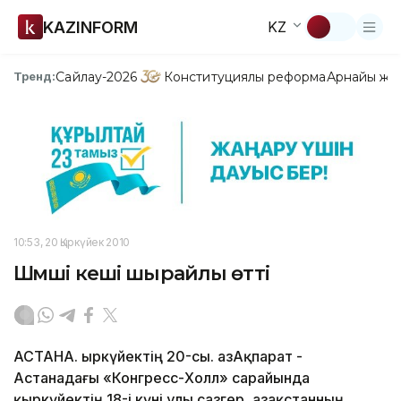
KAZINFORM
KZ
Сайлау-2026
Конституциялық реформа
Арнайы жо
Тренд:
10:53, 20 Қыркүйек 2010
Шәмші кеші шырайлы өтті
АСТАНА. Қыркүйектің 20-сы. ҚазАқпарат -
Астанадағы «Конгресс-Холл» сарайында
қыркүйектің 18-і күні ұлы сазгер, Қазақстанның