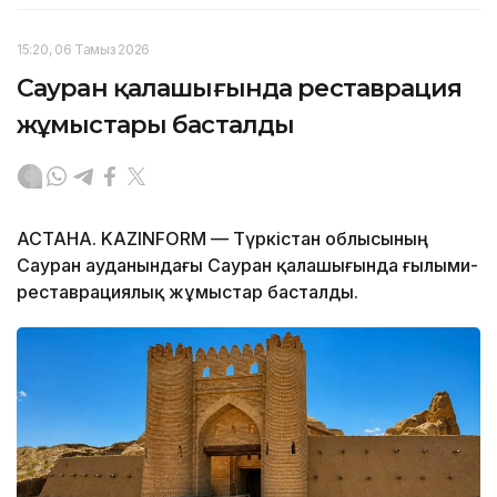
15:20, 06 Тамыз 2026
Сауран қалашығында реставрация
жұмыстары басталды
АСТАНА. KAZINFORM — Түркістан облысының
Сауран ауданындағы Сауран қалашығында ғылыми-
реставрациялық жұмыстар басталды.