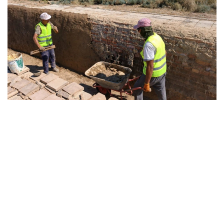
Фото: Мәдениет және ақпарат министрлігі
Айта кетелік Жаркент мешітінде тарихи келбетті
сақтай отырып реставрация жүргізіліп жатқаны
туралы
жазған едік
.