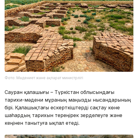
Фото: Мәдениет және ақпарат министрлігі
Сауран қалашығы – Түркістан облысындағы
тарихи-мәдени мұраның маңызды нысандарының
бірі. Қалашықтағы ескерткіштерді сақтау көне
шаһардың тарихын тереңірек зерделеуге және
кеңінен танытуға ықпал етеді.