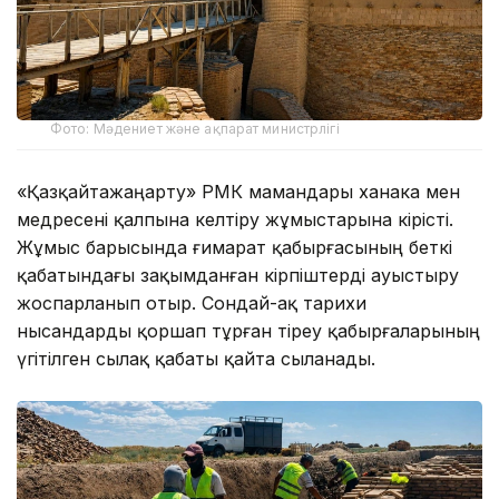
Фото: Мәдениет және ақпарат министрлігі
«Қазқайтажаңарту» РМК мамандары ханака мен
медресені қалпына келтіру жұмыстарына кірісті.
Жұмыс барысында ғимарат қабырғасының беткі
қабатындағы зақымданған кірпіштерді ауыстыру
жоспарланып отыр. Сондай-ақ тарихи
нысандарды қоршап тұрған тіреу қабырғаларының
үгітілген сылақ қабаты қайта сыланады.