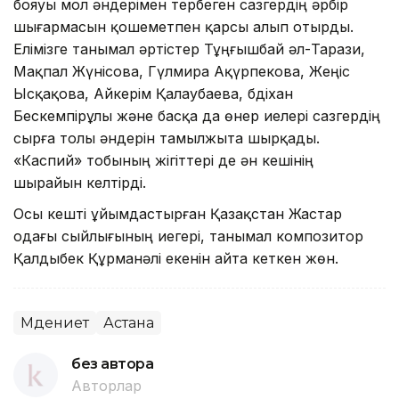
бояуы мол әндерімен тербеген сазгердің әрбір
шығармасын қошеметпен қарсы алып отырды.
Елімізге танымал әртістер Тұңғышбай әл-Тарази,
Мақпал Жүнiсова, Гүлмира Ақүрпекова, Жеңіс
Ысқақова, Айкерім Қалаубаева, Әбдіхан
Бескемпірұлы және басқа да өнер иелері сазгердің
сырға толы әндерін тамылжыта шырқады.
«Каспий» тобының жігіттері де ән кешінің
шырайын келтірді.
Осы кешті ұйымдастырған Қазақстан Жастар
одағы сыйлығының иегерi, танымал композитор
Қалдыбек Құрманәлi екенін айта кеткен жөн.
Мәдениет
Астана
без автора
Авторлар