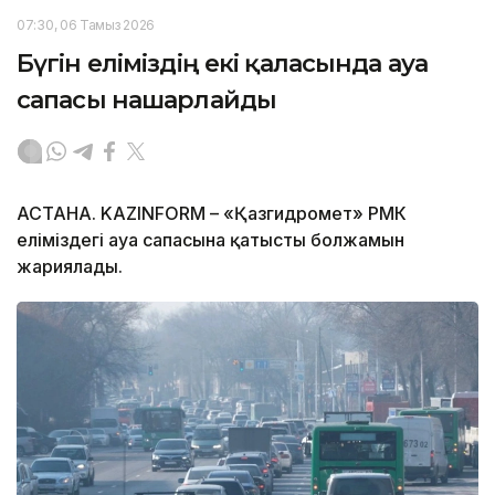
07:30, 06 Тамыз 2026
Бүгін еліміздің екі қаласында ауа
сапасы нашарлайды
АСТАНА. KAZINFORM – «Қазгидромет» РМК
еліміздегі ауа сапасына қатысты болжамын
жариялады.