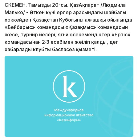
СКЕМЕН. Тамыздың 20-сы. ҚазАқпарат /Людмила
Малько/ - Өткен күні ерлер арасындағы шайбалы
хоккейден Қазақстан Кубогының алғашқы ойынында
«Бейбарыс» командасы «Қазақмыс» командасын
жеңсе, турнир иелері, яғни өсекемендіктер «Ертіс»
командасынан 2:3 есебімен жеңіліп қалды, деп
хабарлады клубтың баспасөз қызметі.