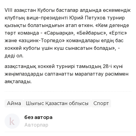
VIII Қазақстан Кубогы басталар алдында өскемендік
клубтың вице-президенті Юрий Петухов турнир
қызықты болатындығын атап өткен. «Кем дегенде
төрт команда - «Сарыарқа», «Бейбарыс», «Ертіс»
және «Қазцинк-Торпедо» командалары елдің бас
хоккей кубогы үшін күш сынасатын болады», -
деді ол.
Қазақстандық хоккей турнирі тамыздың 28-і күні
жеңімпаздарды салтанатты марапаттау рәсімімен
аяқталады.
Аймақ
Шығыс Қазақстан облысы
Спорт
без автора
Авторлар