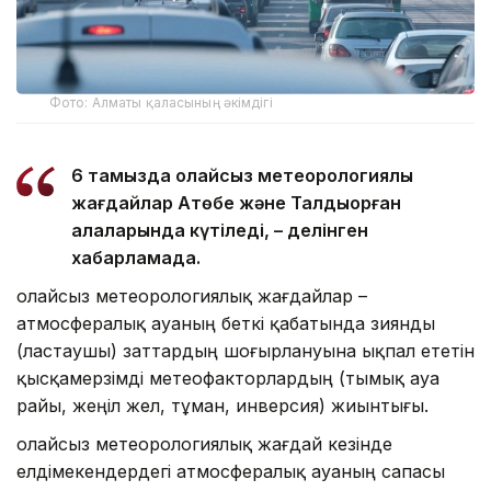
Фото: Алматы қаласының әкімдігі
6 тамызда қолайсыз метеорологиялық
жағдайлар Ақтөбе және Талдықорған
қалаларында күтіледі, – делінген
хабарламада.
Қолайсыз метеорологиялық жағдайлар –
атмосфералық ауаның беткі қабатында зиянды
(ластаушы) заттардың шоғырлануына ықпал ететін
қысқамерзімді метеофакторлардың (тымық ауа
райы, жеңіл жел, тұман, инверсия) жиынтығы.
Қолайсыз метеорологиялық жағдай кезінде
елдімекендердегі атмосфералық ауаның сапасы