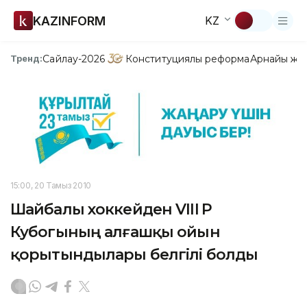
KAZINFORM
KZ
Сайлау-2026
Конституциялық реформа
Арнайы жо
Тренд:
15:00, 20 Тамыз 2010
Шайбалы хоккейден VIII ҚР
Кубогының алғашқы ойын
қорытындылары белгілі болды