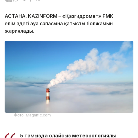
АСТАНА. KAZINFORM – «Қазгидромет» РМК
еліміздегі ауа сапасына қатысты болжамын
жариялады.
Фото: Magnific.com
5 тамызда қолайсыз метеорологиялық