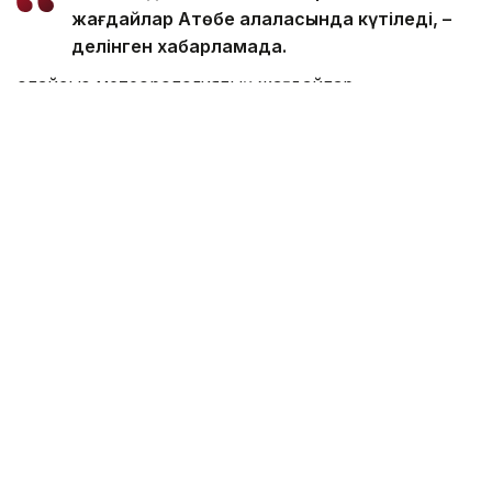
жағдайлар Ақтөбе қалаласында күтіледі, –
делінген хабарламада.
Қолайсыз метеорологиялық жағдайлар –
атмосфералық ауаның беткі қабатында зиянды
(ластаушы) заттардың шоғырлануына ықпал ететін
қысқамерзімді метеофакторлардың (тымық ауа
райы, жеңіл жел, тұман, инверсия) жиынтығы.
Қолайсыз метеорологиялық жағдай кезінде
елдімекендердегі атмосфералық ауаның сапасы
нашарлауы ықтимал.
Айта кетейік, Петропавлда
өткір жағымсыз иіс
пайда болып, тұрғындардың мазасын қашырды.
Ал Орал тұрғындары
полигон түтінінен
тыныс алу
қиындағанын айтып шағымданды.