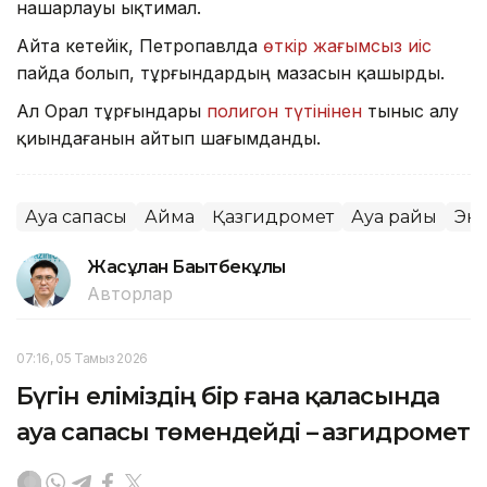
нашарлауы ықтимал.
Айта кетейік, Петропавлда
өткір жағымсыз иіс
пайда болып, тұрғындардың мазасын қашырды.
Ал Орал тұрғындары
полигон түтінінен
тыныс алу
қиындағанын айтып шағымданды.
Ауа сапасы
Аймақ
Қазгидромет
Ауа райы
Эк
Жасұлан Бақытбекұлы
Авторлар
07:16, 05 Тамыз 2026
Бүгін еліміздің бір ғана қаласында
ауа сапасы төмендейді – Қазгидромет