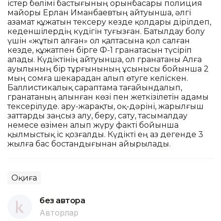
істер бөлімі бастығының орынбасары полиция
майоры Ерлан Иманбаевтың айтуынша, әлгі
азамат құжатын тексеру кезде қолдары дірілдеп,
кеденшілердің күдігін туғызған. Батылдау болу
үшін «жұтып алған» ол қалтасына қол салған
кезде, құжатпен бірге Ф-1 гранатасын түсіріп
алады. Күдіктінің айтуынша, ол гранатаны Алға
ауылының бір тұрғынының ұсынысы бойынша 2
мың сомға шекарадан алып өтуге келіскен.
Баллистикалық сараптама тағайындалып,
гранатаның алынған көзі пен жеткізілетін адамы
тексерілуде. Қару-жарақты, оқ-дәріні, жарылғыш
заттарды заңсыз алу, беру, сату, тасымалдау
немесе өзімен алып жүру факті бойынша
қылмыстық іс қозғалды. Күдікті ең аз дегенде 3
жылға бас бостандығынан айырылады.
Оқиға
без автора
Авторлар