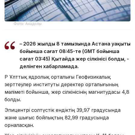
Фото: Анадолы
– 2026 жылдың 8 тамызында Астана уақыты
бойынша сағат 08:45-те (GMT бойынша
сағат 03:45) Қытайда жер сілкінісі болды, -
делінген хабарламада.
ҚР Ұлттық ядролық орталығы Геофизикалық
зерттеулер институты деректер орталығының
мәліметі бойынша, жер сілкінісінің магнитудасы 4,8
болды.
Эпицентрі солтүстік ендіктің 39,97 градусында
және шығыс бойлықтың 82,99 градусында
орналасқан.