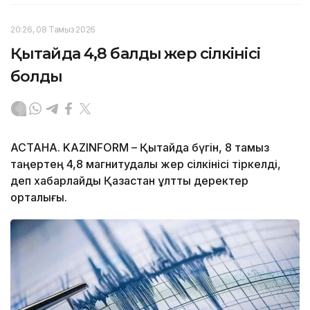
20:26, 08 Тамыз 2026
Қытайда 4,8 балдық жер сілкінісі
болды
АСТАНА. KAZINFORM – Қытайда бүгін, 8 тамыз
таңертең 4,8 магнитудалы жер сілкінісі тіркелді,
деп хабарлайды Қазақстан ұлттық деректер
орталығы.