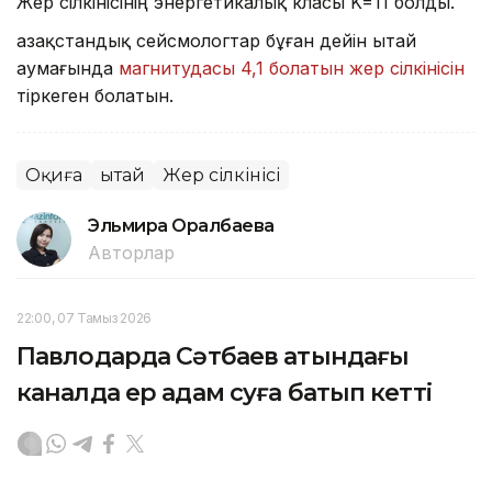
Жер сілкінісінің энергетикалық класы K=11 болды.
Қазақстандық сейсмологтар бұған дейін Қытай
аумағында
магнитудасы 4,1 болатын жер сілкінісін
тіркеген болатын.
Оқиға
Қытай
Жер сілкінісі
Эльмира Оралбаева
Авторлар
22:00, 07 Тамыз 2026
Павлодарда Сәтбаев атындағы
каналда ер адам суға батып кетті