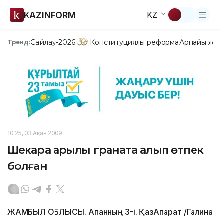
KAZINFORM
KZ
Сайлау-2026
Конституциялық реформа
Арнайы жо
Тренд:
10:25, 03 Ақпан 2009
Шекара арқылы граната алып өтпек
болған
ЖАМБЫЛ ОБЛЫСЫ. Ақпанның 3-і. ҚазАқпарат /Галина