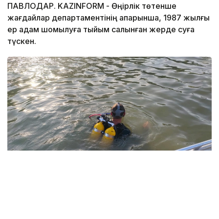
ПАВЛОДАР. KAZINFORM - Өңірлік төтенше
жағдайлар департаментінің ақпарынша, 1987 жылғы
ер адам шомылуға тыйым салынған жерде суға
түскен.
Фото: Павлодар облысы ТЖД
Төтенше жағдайлар департаментінің мәліметінше,