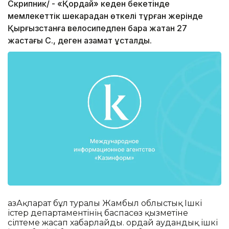
Скрипник/ - «Қордай» кеден бекетінде
мемлекеттік шекарадан өткелі тұрған жерінде
Қырғызстанға велосипедпен бара жатқан 27
жастағы С., деген азамат ұсталды.
ҚазАқпарат бұл туралы Жамбыл облыстық Ішкі
істер департаментінің баспасөз қызметіне
сілтеме жасап хабарлайды. Қордай аудандық ішкі