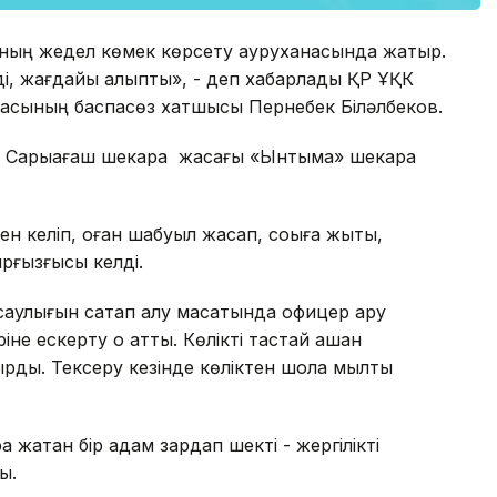
ның жедел көмек көрсету ауруханасында жатыр.
ді, жағдайы қалыпты», - деп хабарлады ҚР ҰҚК
армасының баспасөз хатшысы Пернебек Біләлбеков.
адам Сарыағаш шекара жасағы «Ынтымақ» шекара
ен келіп, оған шабуыл жасап, соққыға жықты,
рғызғысы келді.
аулығын сақтап қалу мақсатында офицер қару
не ескерту оқ атты. Көлікті тастай қашқан
рды. Тексеру кезінде көліктен шолақ мылтық
а жатқан бір адам зардап шекті - жергілікті
ы.