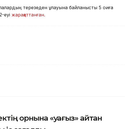
алардың терезеден құлауына байланысты 5 оқиға
2-еуі
жарақаттанған.
ктің орнына «уағыз» айтқан