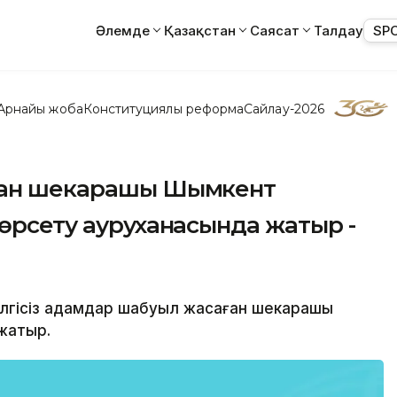
Әлемде
Қазақстан
Саясат
Талдау
SP
Арнайы жоба
Конституциялық реформа
Сайлау-2026
лған шекарашы Шымкент
көрсету ауруханасында жатыр -
елгісіз адамдар шабуыл жасаған шекарашы
жатыр.