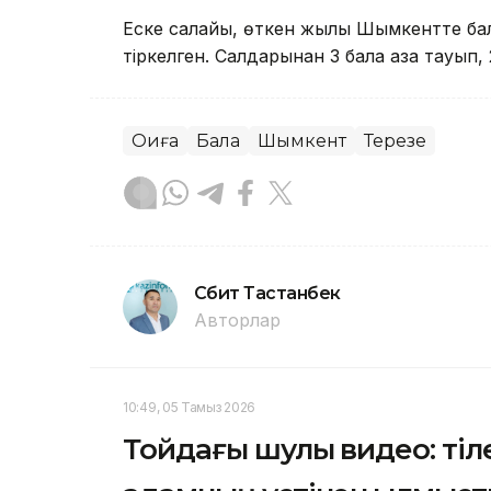
Еске салайық, өткен жылы Шымкентте бал
тіркелген. Салдарынан 3 бала қаза тауып, 
Оқиға
Бала
Шымкент
Терезе
Сәбит Тастанбек
Авторлар
10:49, 05 Тамыз 2026
Тойдағы шулы видео: тіле