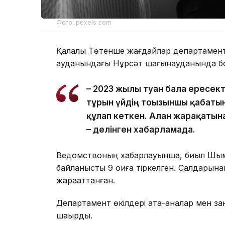
Фото: pexels.com
Қалалық Төтенше жағдайлар департаментін
ауданындағы Нұрсәт шағынауданында бо
– 2023 жылы туған бала ересек
тұрғын үйдің тоғызыншы қабаты
құлап кеткен. Алған жарақатын
– делінген хабарламада.
Ведомствоның хабарлауынша, биыл Шымк
байланысты 9 оқиға тіркелген. Салдарына
жарақаттанған.
Департамент өкілдері ата-аналар мен за
шақырды.