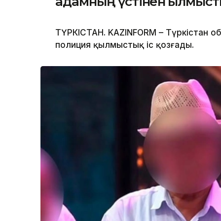
адамның үстінен қылмыстық
ТҮРКІСТАН. KAZINFORM – Түркістан о
полиция қылмыстық іс қозғады.