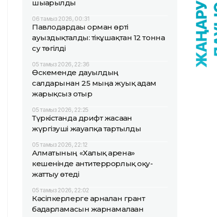
шығарылды
06 тамыз 2026, 00:31
Павлодардағы орман өрті
ауыздықталды: тікұшақтан 12 тонна
су төгілді
05 тамыз 2026, 22:36
Өскеменде дауылдың
салдарынан 25 мыңға жуық адам
жарықсыз отыр
05 тамыз 2026, 22:25
Түркістанда дрифт жасаған
жүргізуші жауапқа тартылды
05 тамыз 2026, 22:12
Алматының «Халық арена»
кешенінде антитеррорлық оқу-
жаттығу өтеді
05 тамыз 2026, 22:02
Кәсіпкерлерге арналған грант
бағдарламасын жарнамалаған