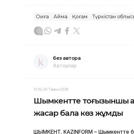
Оқиға
Аймақ
Қоғам
Түркістан облыс
без автора
Авторлар
12:16, 05 Тамыз 2026
Шымкентте тоғызыншы қаб
жасар бала көз жұмды
ШЫМКЕНТ. KAZINFORM – Шымкентте бүлд