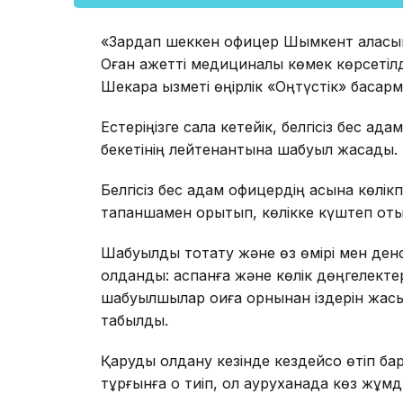
«Зардап шеккен офицер Шымкент қаласы
Оған қажетті медициналық көмек көрсетіл
Шекара қызметі өңірлік «Оңтүстік» басқ
Естеріңізге сала кетейік, белгісіз бес 
бекетінің лейтенантына шабуыл жасады.
Белгісіз бес адам офицердің қасына көлікп
тапаншамен қорқытып, көлікке күштеп оты
Шабуылды тоқтату және өз өмірі мен денс
қолданды: аспанға және көлік дөңгелектері
шабуылшылар оқиға орнынан іздерін жасы
табылды.
Қаруды қолдану кезінде кездейсоқ өтіп бар
тұрғынға оқ тиіп, ол ауруханада көз жұмд