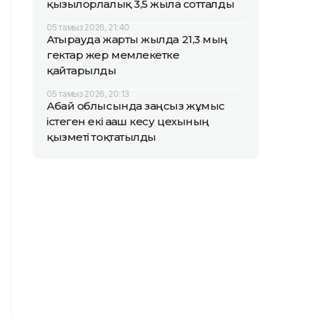
қызылорлалық 3,5 жылға сотталды
05 тамыз 2026, 21:40
Атырауда жарты жылда 21,3 мың
гектар жер мемлекетке
қайтарылды
05 тамыз 2026, 20:13
Абай облысында заңсыз жұмыс
істеген екі ағаш кесу цехының
қызметі тоқтатылды