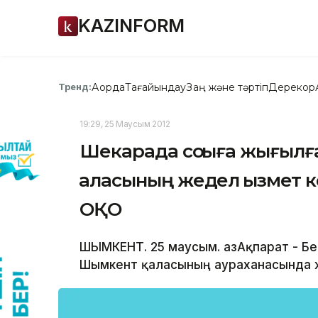
KAZINFORM
Ақорда
Тағайындау
Заң және тәртіп
Дерекқор
Тренд:
19:29, 25 Маусым 2012
Шекарада соққыға жығы
қаласының жедел қызмет 
ОҚО
ШЫМКЕНТ. 25 маусым. ҚазАқпарат - Б
Шымкент қаласының аураханасында 