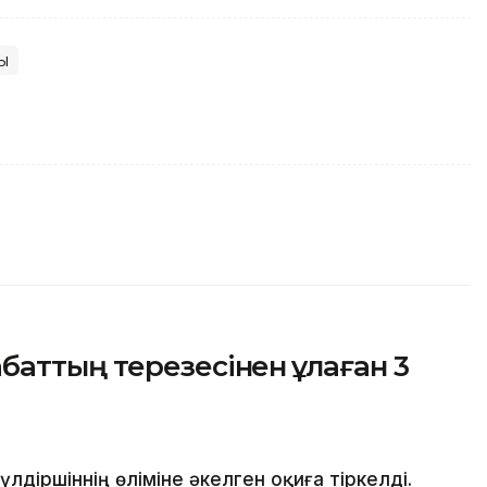
ы
аттың терезесінен құлаған 3
іршіннің өліміне әкелген оқиға тіркелді.