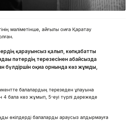
ің мәліметінше, қайғылы оқиға Қаратау
лған.
тердің қарауынсыз қалып, көпқабатты
ндағы пәтердің терезесінен абайсызда
ан бүлдіршін оқиға орнында көз жұмды,
ентте балалардың терезеден құлауына
н 4 бала көз жұмып, 5-еуі түрлі дәрежеде
ңды өкілдерді балаларды қараусыз қалдырмауға