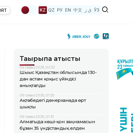
KZ
QZ
РУ
EN
中文
ق ز
ЎЗ
ORT
Тақырыпқа қатысты
06 тамыз 2026, 02:52
Шығыс Қазақстан облысында 130-
дан астам қоқыс үйіндісі
анықталды
06 тамыз 2026, 01:25
Ақтөбедегі дөнерханада өрт
шықты
06 тамыз 2026, 01:10
Алматыда көші-қон заңнамасын
бұзған 35 үндістандық елден