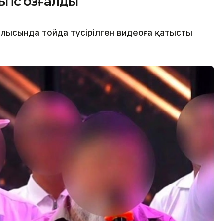
 іс қозғалды
блысында тойда түсірілген видеоға қатысты