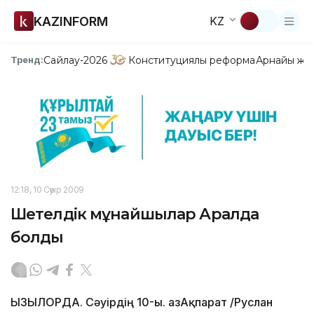
KAZINFORM
KZ
Сайлау-2026
Конституциялық реформа
Арнайы жо
Тренд:
12:18, 10 Сәуір 2009
Шетелдік мұнайшылар Аралда
болды
ҚЫЗЫЛОРДА. Сәуірдің 10-ы. ҚазАқпарат /Руслан