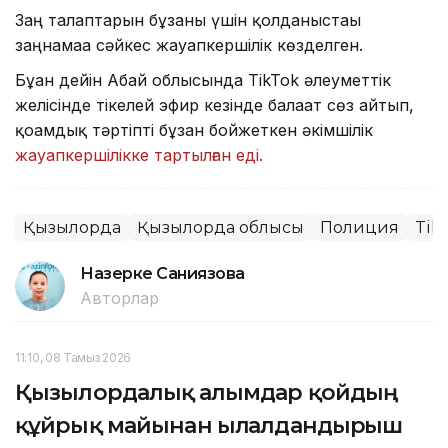
Заң талаптарын бұзғаны үшін қолданыстағы
заңнамаға сәйкес жауапкершілік көзделген.
Бұған дейін Абай облысында TikTok әлеуметтік
желісінде тікелей эфир кезінде балағат сөз айтып,
қоғамдық тәртіпті бұзған бойжеткен әкімшілік
жауапкершілікке тартылған еді.
Қызылорда
Қызылорда облысы
Полиция
Tik
Назерке Саниязова
Авторлар
11:10, 08 Тамыз 2026
Қызылордалық ғалымдар қойдың
құйрық майынан ылғалдандырғыш