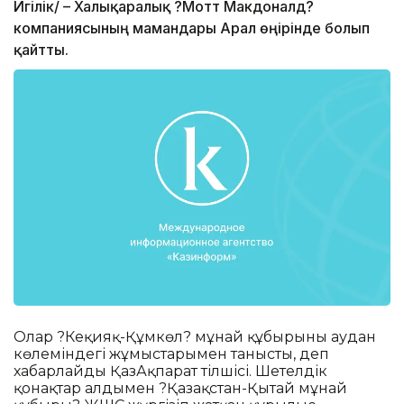
Игілік/ – Халықаралық ?Мотт Макдоналд?
компаниясының мамандары Арал өңірінде болып
қайтты.
Олар ?Кеңқияқ-Құмкөл? мұнай құбырының аудан
көлеміндегі жұмыстарымен танысты, деп
хабарлайды ҚазАқпарат тілшісі. Шетелдік
қонақтар алдымен ?Қазақстан-Қытай мұнай