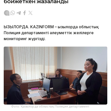
бойжеткен жазаланды
ҚЫЗЫЛОРДА. KAZINFORM – Қызылорда облыстық
Полиция департаменті әлеуметтік желілерге
мониторинг жүргізді.
Фото: Қызылорда облыстық Полиция департаменті