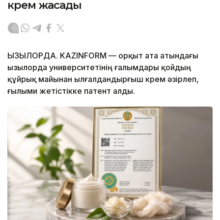
крем жасады
ҚЫЗЫЛОРДА. KAZINFORM — Қорқыт ата атындағы
Қызылорда университетінің ғалымдары қойдың
құйрық майынан ылғалдандырғыш крем әзірлеп,
ғылыми жетістікке патент алды.