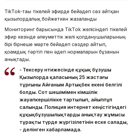
TikТok-тағы тікелей эфирде бейәдеп сөз айтқан
қызылордалық бойжеткен жазаланды
Мониторинг барысында TikТok желісіндегі тікелей
эфир кезінде әлеуметтік желі қолданушыларының
бірі бірнеше мәрте бейәдеп сөздер айтып,
қоғамдық тәртіп пен әдеп нормаларын бұзғанын
анықтады.
- Тексеру нәтижесінде құқық бұзушы
Қызылорда қаласының 25 жастағы
тұрғыны Айғаным Артықбек екені белгілі
болды. Сот шешімімен әкімшілік
жауапкершілікке тартылып, айыппұл
салынды. Полиция интернет кеңістігіндегі
құқықбұзушылықтарды анықтау жұмысы
тұрақты түрде жүргізілетінін еске салады,
- делінген хабарламада.