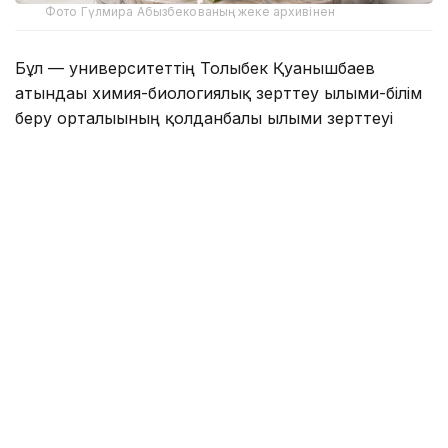
Фото Гүлмира Абызбекованың жеке архивінен
Бұл — университеттің Толыбек Қуанышбаев
атындағы химия-биологиялық зерттеу ғылыми-білім
беру орталығының қолданбалы ғылыми зерттеуі
нәтижесінде жасалған алғашқы табиғи органикалық
өнім.
Зерттеуге орталықтың бас ғылыми қызметкері,
химия ғылымдарының кандидаты Гүлмира
Абызбекова, аға ғылыми қызметкерлер, химия
ғылымдарының кандидаты Гүлжан Балықбаева,
биология ғылымдарының кандидаты Райхан
Жандәулетова, техника ғылымдарының кандидаты
Шолпан Еспенбетова және Анипа Тапалова,
педагогика ғылымдарының кандидаты Карима
Арынова, жас зерттеуші, 4-курс студенті Аружан
Талғатова қатысты.