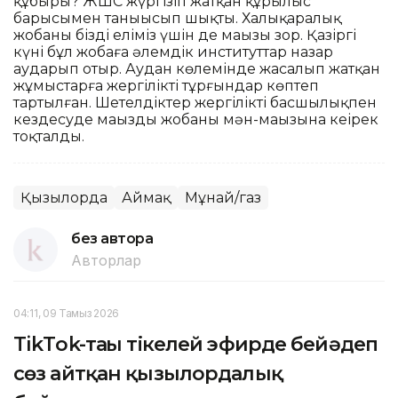
құбыры? ЖШС жүргізіп жатқан құрылыс
барысымен таныысып шықты. Халықаралық
жобаның біздің еліміз үшін де маңызы зор. Қазіргі
күні бұл жобаға әлемдік институттар назар
аударып отыр. Аудан көлемінде жасалып жатқан
жұмыстарға жергілікті тұрғындар көптеп
тартылған. Шетелдіктер жергілікті басшылықпен
кездесуде маңызды жобаның мән-маңызына кеңірек
тоқталды.
Қызылорда
Аймақ
Мұнай/газ
без автора
Авторлар
04:11, 09 Тамыз 2026
TikТok-тағы тікелей эфирде бейәдеп
сөз айтқан қызылордалық