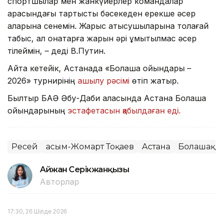
спортшылар мен жанкүйерлер командалар
арасындағы тартысты бәсекеден ерекше әсер
аларына сенемін. Жарыс қатысушыларына толағай
табыс, ал қонақтарға жарқын әрі ұмытылмас әсер
тілеймін, – деді В.Путин.
Айта кетейік, Астанада «Болашақ ойындары –
2026» турнирінің
ашылу рәсімі
өтіп жатыр.
Былтыр БАӘ Әбу-Даби қаласында Астана Болашақ
ойындарының
эстафетасын қабылдаған еді.
Ресей
Қасым-Жомарт Тоқаев
Астана
Болашақ 
Айжан Серікжанқызы
Авторлар
17:30, 26 Шілде 2026