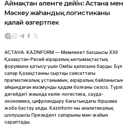
Аймақтан әлемге дейін: Астана мен
Мәскеу жаһандық логистиканы
қалай өзгертпек
АСТАНА. KAZINFORM — Мемлекет басшысы XXII
Қазақстан-Ресей өңіраралық ынтымақтастық
форумына қатысу үшін Омбы қаласына барды. Бұл
сапар Қазақстанның сыртқы саясаттағы
прагматикалық ұстанымын, өңіраралық байланысын
айқындаған мазмұнды қадам болғаны сөзсіз. Түрлі
деңгейдегі жиында көлік-логистика, сауда-
экономика, цифрландыру бағытындағы біршама
жоба бастау алды. Kazinform-ның аналитикалық
шолушысы Президент сапарының мән-жайын
сараптады.