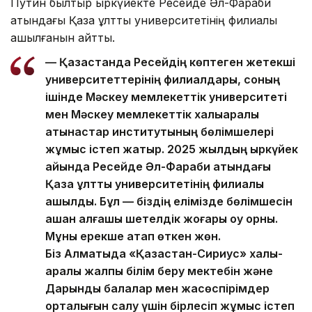
Путин былтыр қыркүйекте Ресейде Әл-Фараби
атындағы Қазақ ұлттық университетінің филиалы
ашылғанын айтты.
— Қазақстанда Ресейдің көптеген жетекші
университеттерінің филиалдары, соның
ішінде Мәскеу мемлекеттік университеті
мен Мәскеу мемлекеттік халықаралық
қатынастар институтының бөлімшелері
жұмыс істеп жатыр. 2025 жылдың қыркүйек
айында Ресейде Әл-Фараби атындағы
Қазақ ұлттық университетінің филиалы
ашылды. Бұл — біздің елімізде бөлімшесін
ашқан алғашқы шетелдік жоғары оқу орны.
Мұны ерекше атап өткен жөн.
Біз Алматыда «Қазақстан-Сириус» халық­
аралық жалпы білім беру мекте­бін және
Дарынды балалар мен жасөспірім­дер
орталығын салу үшін бірлесіп жұмыс істеп