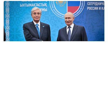
Фото: Ақорда
Омбы: тарих пен таным
Биылғы форумның Омбы өңірінде өтуінің өзіндік
маңызы бар. Біріншіден, бұл аймақтың Қазақстанмен
сауда-саттығы қарқынды дамып келеді әрі біздегі үш
облыспен шектесіп жатыр. Қазақстан Омбы