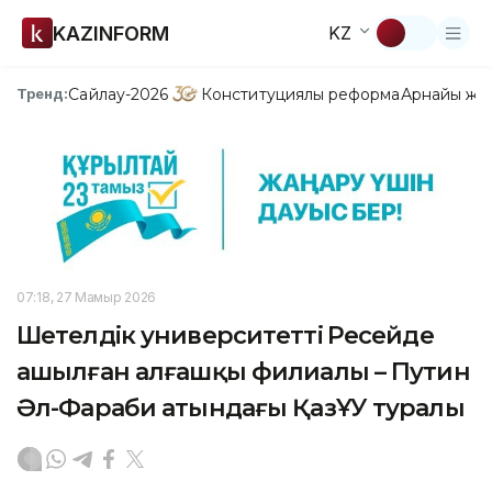
KAZINFORM
KZ
Сайлау-2026
Конституциялық реформа
Арнайы жо
Тренд:
07:18, 27 Мамыр 2026
Шетелдік университеттің Ресейде
ашылған алғашқы филиалы – Путин
Әл-Фараби атындағы ҚазҰУ туралы