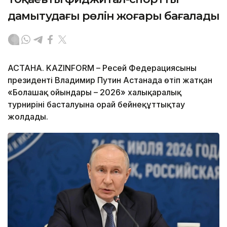
дамытудағы рөлін жоғары бағалады
АСТАНА. KAZINFORM – Ресей Федерациясының
президенті Владимир Путин Астанада өтіп жатқан
«Болашақ ойындары – 2026» халықаралық
турнирінің басталуына орай бейнеқұттықтау
жолдады.