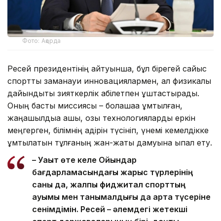
Фото: Ақорда
Ресей президентінің айтуынша, бұл бірегей сайыс
спортты заманауи инновациялармен, ал физикалық
дайындықты зияткерлік қабілетпен ұштастырады.
Оның басты миссиясы – болашаққа ұмтылған,
жаңашылдыққа ашық, озық технологияларды еркін
меңгерген, білімнің қадірін түсініп, үнемі кемелдікке
ұмтылатын тұлғаның жан-жақты дамуына ықпал ету.
– Уақыт өте келе Ойындар
бағдарламасындағы жарыс түрлерінің
саны да, жалпы фиджитал спорттың
ауқымы мен танымалдығы да арта түсеріне
сенімдімін. Ресей – әлемдегі жетекші