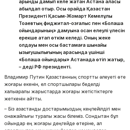
қарқынды дамып келе жатқан Астана қаласы
қабылдап отыр. Осы орайда Қазақстан
Президенті Қасым-Жомарт Кемелұлы
Тоқаевтың фиджитал-қозғалыс пен «Болашақ
ойындарының» дамуына қосқан елеулі үлесін
ерекше атап өткім келеді. Оның жеке
қолдауы мен осы бастамаға шынайы
қызығушылығының арқасында үшінші
«Болашақ ойындары» Астанада өтіп жатыр,
– деді РФ президенті.
Владимир Путин Қазақстанның спорттық әлеуеті өте
жоғары екенін, ел спортшылары беделді
халықаралық жарыстарда жоғары жетістіктерге
жеткенін айтты.
– Біз қазақстандық достарымыздың кеңпейілдігі мен
қонақжайлығы туралы жақсы білеміз. Сондықтан бұл
ойындар ең жоғары деңгейде өтеріне, ал