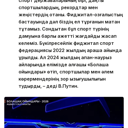
спорт державаларының бірі, даңқты
спортшылардың, рекордтар мен
жеңістердің отаны. Фиджитал-қозғалыстың
бастауында дәл біздің ел тұрғанын мақтан
тұтамыз. Сондықтан бұл спорт түрінің
дамуына барлық қажетті жағдайды жасап
келеміз. Бүкілресейлік фиджитал спорт
федерациясы 2022 жылдың қараша айында
құрылды. Ал 2024 жылдың ақпан-наурыз
айларында елімізде алғашқы «Болашақ
ойындары» өтіп, спортшылар мен әлем
көрермендерінің зор қызығушылығын
тудырды, – деді В.Путин.