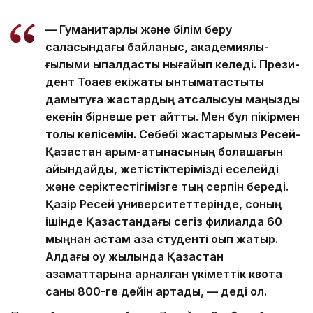
— Гуманитарлық және білім беру
саласындағы байланыс, академиялық-
ғылыми ықпалдастық нығайып келеді. Прези­
дент Тоқаев екіжақты ынтымақтас­тықты
дамытуға жастардың атсалысуы маңызды
екенін бірнеше рет айтты. Мен бұл пікірмен
толық келісемін. Себебі жастарымыз Ресей-
Қазақстан қарым-қатынасының болашағын
айқын­дайды, жетістіктерімізді еселейді
және серіктестігімізге тың серпін береді.
Қазір Ресей университеттерінде, соның
ішінде Қазақстандағы сегіз филиалда 60
мыңнан астам қазақ студенті оқып жатыр.
Алдағы оқу жылында Қазақстан
азаматтарына арналған үкіметтік квота
саны 800-ге дейін артады, — деді ол.