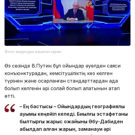
Фото: видеодан алынған скрин
Өз сөзінде В.Путин бұл ойындар әуелден саяси
конъюнктурадан, кемсітушіліктің кез келген
түрінен және қосарланған стандарттардан ада
болып келгенін әрі солай болып қалатынын атап
өтті.
– Ең бастысы – Ойындардың географиялық
ауқымы кеңейіп келеді. Биылғы эстафетаны
былтырғы жарыс қожайыны Әбу-Дабиден
қабылдап алған жарқын, заманауи әрі