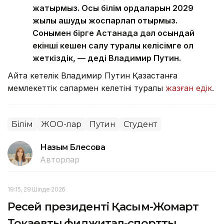
жатырмыз. Осы білім ордаларын 2029
жылы ашуды жоспарлап отырмыз.
Сонымен бірге Астанада дәл осындай
екінші кешен салу туралы келісімге қол
жеткіздік, — деді Владимир Путин.
Айта кетелік Владимир Путин Қазақстанға
мемлекеттік сапармен келетіні туралы
жазған едік
.
Білім
ЖОО-лар
Путин
Студент
Назым Бөлесова
Авторлар
19:15, 29 Шілде 2026
Ресей президенті Қасым-Жомарт
Тоқаевтың фиджитал-спортты